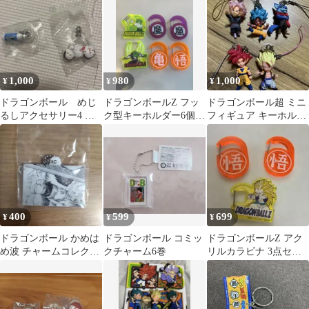
ガチャ ガシャ
1,000
980
1,000
¥
¥
¥
ドラゴンボール めじ
ドラゴンボールZ フッ
ドラゴンボール超 ミニ
るしアクセサリー4 ポ
ク型キーホルダー6個セ
フィギュア キーホルダ
イポイカプセル ブル
ット
ー 5種セット
マのバイク
400
599
699
¥
¥
¥
ドラゴンボール かめは
ドラゴンボール コミッ
ドラゴンボールZ アク
め波 チャームコレクシ
クチャーム6巻
リルカラビナ 3点セッ
ョン アクリルキーホル
ト
ダー