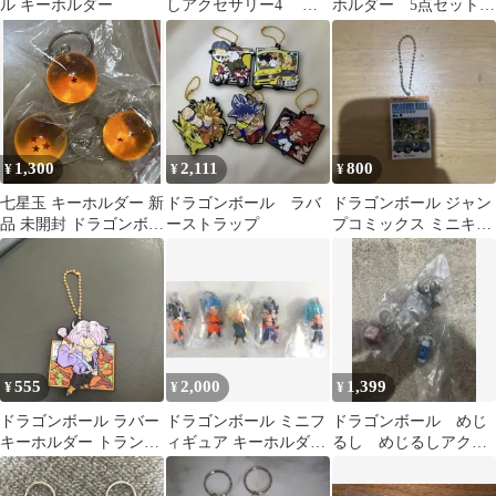
ル キーホルダー
しアクセサリー4 ホ
ホルダー 5点セット
イポイカプセル
ボールチェーン
1,300
2,111
800
¥
¥
¥
七星玉 キーホルダー 新
ドラゴンボール ラバ
ドラゴンボール ジャン
品 未開封 ドラゴンボー
ーストラップ
プコミックス ミニキー
ル
ホルダー
555
2,000
1,399
¥
¥
¥
ドラゴンボール ラバー
ドラゴンボール ミニフ
ドラゴンボール めじ
キーホルダー トランク
ィギュア キーホルダー
るし めじるしアクセ
ス
5種セット③
サリー4 大猿悟空 仙
豆