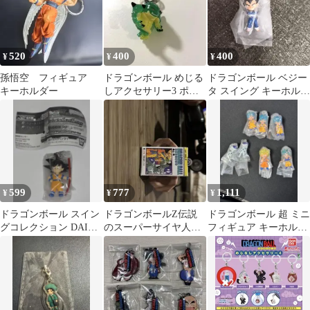
520
400
400
¥
¥
¥
孫悟空 フィギュア
ドラゴンボール めじる
ドラゴンボール ベジー
キーホルダー
しアクセサリー3 ポル
タ スイング キーホルダ
ンガ
ー
599
777
1,111
¥
¥
¥
ドラゴンボール スイン
ドラゴンボールZ伝説
ドラゴンボール 超 ミニ
グコレクション DAIMA
のスーパーサイヤ人鳥
フィギュア キーホルダ
ガチャ バンダイ キ
山明グッズ
ー 7点セット
ーホルダー