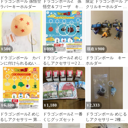
ドラゴンボール 孫悟空
ドラゴンボールZ 孫
限定 ドラゴンボール ア
ラバーキーホルダー
悟空＆フリーザ キー
クリルキーホルダー ヒ
ホルダー
ストリー VOL.2 バクテ
リアン
500
999
900
¥
¥
現在 ¥
ドラゴンボール カバ
ドラゴンボールZ めじ
ドラゴンボール キー
ンに付けられるぬいぐ
るしアクセサリー2 2種
ホルダー
るみ 四星球 マスコ
セット
ット キーホルダー
6,300
1,180
2,333
¥
¥
¥
ドラゴンボールZ めじ
ドラゴンボールZ 一番
ドラゴンボール めじる
るしアクセサリー 第一
くじグッズセット
しアクセサリー 2種セ
弾全5種 フルコンプ
ット