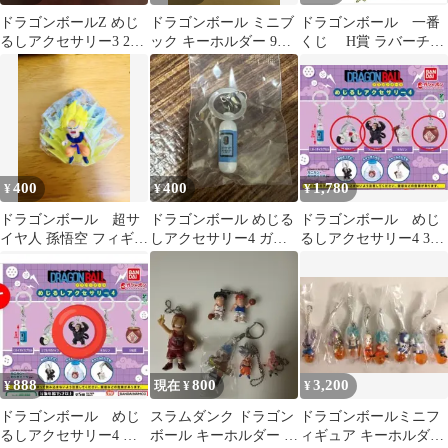
ドラゴンボールZ めじ
ドラゴンボール ミニブ
ドラゴンボール 一番
るしアクセサリー3 2種
ック キーホルダー 9種
くじ H賞 ラバーチャ
セット
セット
ーム 全8種コンプリー
ト
400
400
1,780
¥
¥
¥
ドラゴンボール 超サ
ドラゴンボール めじる
ドラゴンボール めじ
イヤ人 孫悟空 フィギュ
しアクセサリー4 ガチ
るしアクセサリー4 3種
アキーホルダー
ャ ホイポイカプセル
セット
888
800
3,200
¥
現在 ¥
¥
ドラゴンボール めじ
スラムダンク ドラゴン
ドラゴンボールミニフ
るしアクセサリー4 大
ボール キーホルダー ま
ィギュア キーホルダー