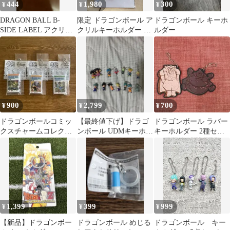
444
1,980
300
¥
¥
¥
DRAGON BALL B-
限定 ドラゴンボール ア
ドラゴンボール キーホ
SIDE LABEL アクリル
クリルキーホルダー ヒ
ルダー
チャーム 孫悟空
ストリー VOL.2 ギラン
900
2,799
700
¥
¥
¥
ドラゴンボールコミッ
【最終値下げ】ドラゴ
ドラゴンボール ラバー
クスチャームコレクシ
ンボール UDMキーホル
キーホルダー 2種セッ
ョン 31巻37巻38巻セ
ダー 15個セット
ト
ット
1,399
399
999
¥
¥
¥
【新品】ドラゴンボー
ドラゴンボール めじる
ドラゴンボール キー