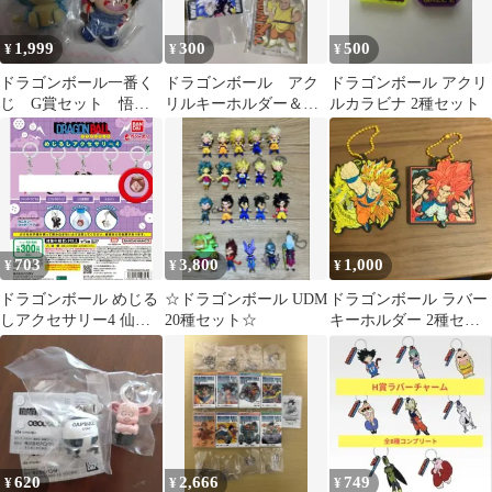
1,999
300
500
¥
¥
¥
ドラゴンボール一番く
ドラゴンボール アク
ドラゴンボール アクリ
じ G賞セット 悟空
リルキーホルダー＆ス
ルカラビナ 2種セット
＆プーアル ボールチ
タンド5点セット
ェーン付きマスコット
703
3,800
1,000
¥
¥
¥
ドラゴンボール めじる
☆ドラゴンボール UDM
ドラゴンボール ラバー
しアクセサリー4 仙豆
20種セット☆
キーホルダー 2種セッ
新品 未開封 ガチャ
ト
620
2,666
749
¥
¥
¥