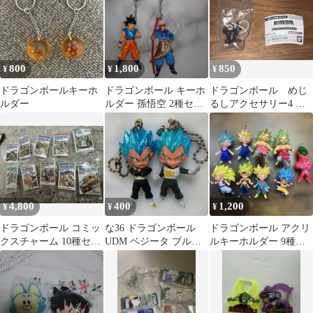
800
1,800
850
¥
¥
¥
ドラゴンボールキーホ
ドラゴンボール キーホ
ドラゴンボール めじ
ルダー
ルダー 孫悟空 2種セッ
るしアクセサリー4 大
ト
猿悟空
4,800
400
1,200
¥
¥
¥
ドラゴンボール コミッ
な36 ドラゴンボール
ドラゴンボール アクリ
クスチャーム 10種セッ
UDM ベジータ ブルー
ルキーホルダー 9種セ
ト
2種類 ガチャガチャ
ット