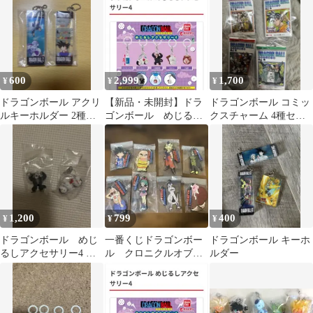
セル
600
2,999
1,700
¥
¥
¥
ドラゴンボール アクリ
【新品・未開封】ドラ
ドラゴンボール コミッ
ルキーホルダー 2種セ
ゴンボール めじるし
クスチャーム 4種セッ
ット
アクセサリー4 コンプ
ト
リート
1,200
799
400
¥
¥
¥
ドラゴンボール めじ
一番くじドラゴンボー
ドラゴンボール キーホ
るしアクセサリー4 ブ
ル クロニクルオブ悟
ルダー
ルマのバイク 大猿悟
空 H賞 コンプ セッ
空
ト