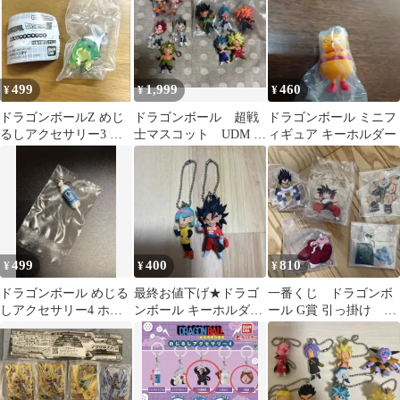
499
1,999
460
¥
¥
¥
ドラゴンボールZ めじ
ドラゴンボール 超戦
ドラゴンボール ミニフ
るしアクセサリー3 ポ
士マスコット UDM ま
ィギュア キーホルダー
ルンガ
とめ売り
499
400
810
¥
¥
¥
ドラゴンボール めじる
最終お値下げ★ドラゴ
一番くじ ドラゴンボ
しアクセサリー4 ホイ
ンボール キーホルダー
ール G賞 引っ掛け ア
ポイカプセル
ブルマ ゴジータ 2種セ
クリルスタンド ５点
ット
セット