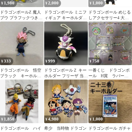
1,980
2,000
1,000
¥
¥
¥
ドラゴンボールZ 魔人
ドラゴンボール ミニフ
ドラゴンボール めじる
ブウ プラフックつき
ィギュア キーホルダー
しアクセサリー4 大猿
Chibiぬいマスコット
5種セット④
悟空
#JH
333
999
750
¥
¥
¥
ドラゴンボール 悟空
ドラゴンボールＺ キー
一番くじ ドラゴンボ
ブラック キーホルダ
ホルダー フリーザ 当時
ール H賞 ラバー雑
ー
物 レトロ
貨コレクション 8種コ
ンプ
1,850
4,980
1,000
¥
¥
¥
ドラゴンボール ハイ
希少 当時物 ドラゴン
ドラゴンボール ガチャ