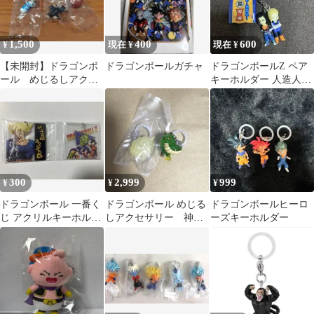
1,500
400
600
¥
現在 ¥
現在 ¥
【未開封】ドラゴンボ
ドラゴンボールガチャ
ドラゴンボールZ ペア
ール めじるしアクセ
キーホルダー 人造人間
サリー4 大猿ほか2種
17号 18号
300
2,999
999
¥
¥
¥
ドラゴンボール 一番く
ドラゴンボール めじる
ドラゴンボールヒーロ
じ アクリルキーホルダ
しアクセサリー 神
ーズキーホルダー
ー2点セット
龍、筋斗雲キーホルダ
ー 2種セット