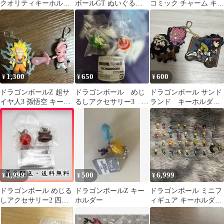
クオリティキーホルダ
ボールGT ぬいぐるみ
コミック チャーム キー
ー
マスコット キーホルダ
ホルダー
ー 5体
1,300
650
600
¥
¥
¥
ドラゴンボールZ 超サ
ドラゴンボール めじ
ドラゴンボール サンド
イヤ人3 孫悟空 キーホ
るしアクセサリー3 孫
ランド キーホルダー
ルダー
悟飯帽子とポルンガま
2種セット
とめ売り
1,999
500
6,999
¥
¥
¥
ドラゴンボール めじる
ドラゴンボールZ キー
ドラゴンボール ミニフ
しアクセサリー2 四星
ホルダー
ィギュア キーホルダー
球・ブウ 2種セット
まとめ売り 目印キー
【新品未開封】
ホルダー