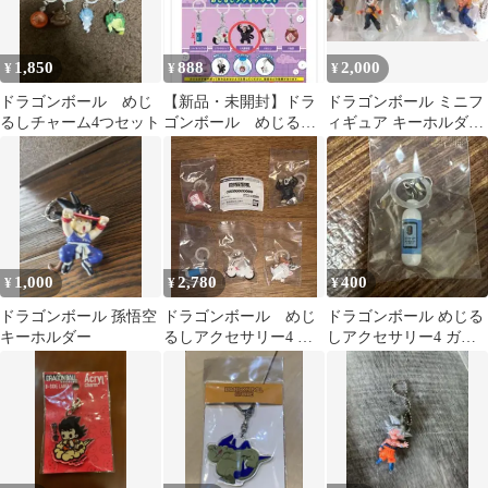
1,850
888
2,000
¥
¥
¥
ドラゴンボール めじ
【新品・未開封】ドラ
ドラゴンボール ミニフ
るしチャーム4つセット
ゴンボール めじるし
ィギュア キーホルダー
アクセサリー4 大猿悟
5種セット⑤
空
1,000
2,780
400
¥
¥
¥
ドラゴンボール 孫悟空
ドラゴンボール めじ
ドラゴンボール めじる
キーホルダー
るしアクセサリー4 コ
しアクセサリー4 ガチ
ンプリート
ャ ホイポイカプセル ②