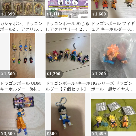
1,399
1,111
1,600
¥
¥
¥
ガシャポン、ドラゴン
ドラゴンボール めじる
ドラゴンボール フィギ
ボールZ 、アクリルチ
しアクセサリー4 ２点
ュア キーホルダー 8種
ャーム 8個セット
セット2️⃣
セット 値下げ可
1,500
1,300
1,200
¥
¥
¥
ドラゴンボール UDM
ドラゴンボール⭐︎キーホ
HGシリーズ ドラゴン
キーホルダー 8体
ルダー【７個セット】
ボール 超サイヤ人
【目印チャームに変更
4SS4ゴジータ
可】
3,500
500
1,499
¥
¥
¥