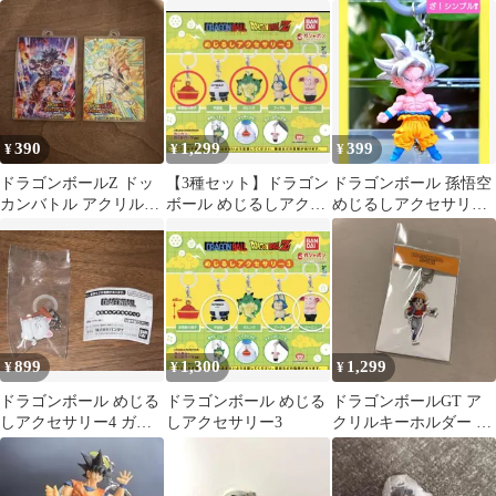
猿悟空
とめ売り
8種セット①
390
1,299
399
¥
¥
¥
ドラゴンボールZ ドッ
【3種セット】ドラゴン
ドラゴンボール 孫悟空
カンバトル アクリルキ
ボール めじるしアクセ
めじるしアクセサリー
ーホルダー 2種セット
サリー3
アンブレラマーカー
899
1,300
1,299
¥
¥
¥
ドラゴンボール めじる
ドラゴンボール めじる
ドラゴンボールGT ア
しアクセサリー4 ガチ
しアクセサリー3
クリルキーホルダー パ
ャ カリン
ン