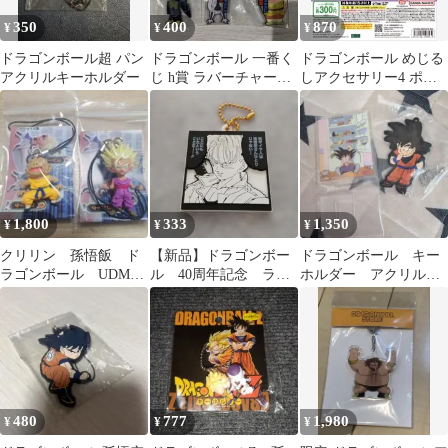
350
400
870
¥
¥
¥
ドラゴンボール超 パン
ドラゴンボール 一番く
ドラゴンボール めじる
アクリルキーホルダー
じ h賞 ラバーチャーム
しアクセサリー4 ポイ
6個セット 被りなし
ポイカプセル2点セット
1,800
333
1,350
¥
¥
¥
クリリン 孫悟飯 ド
【新品】ドラゴンボー
ドラゴンボール キー
ラゴンボール UDM
ル 40周年記念 ラバ
ホルダー アクリルス
キーホルダー
マス ビスケット トラ
タンド 悟空
ンクス
480
777
1,980
¥
¥
¥