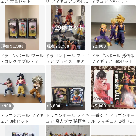
ュア 大量セット
ザ フィギュア 3体セッ
ィギュア 4体セット
ト
1,900
5,700
3,000
現在 ¥
現在 ¥
¥
ドラゴンボール ワール
ドラゴンボール フィギ
ドラゴンボール 孫悟飯
ドコレクタブルフィギ
ュア プライズ まとめ
フィギュア 3体セット
ュア 少年編2 3種セット
売り
900
3,800
5,000
¥
¥
¥
ドラゴンボール フィギ
ドラゴンボール フィギ
一番くじ ドラゴンボー
ュア 3体セット
ュア 魔人ブウ 孫悟空 2
ル フィギュア 2種セッ
種セット
ト