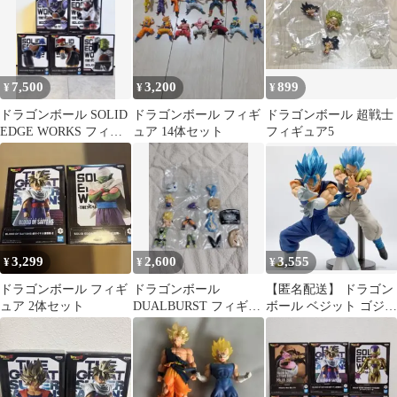
7,500
3,200
899
¥
¥
¥
ドラゴンボール SOLID
ドラゴンボール フィギ
ドラゴンボール 超戦士
EDGE WORKS フィギ
ュア 14体セット
フィギュア5
ュア 5種セット
3,299
2,600
3,555
¥
¥
¥
ドラゴンボール フィギ
ドラゴンボール
【匿名配送】 ドラゴン
ュア 2体セット
DUALBURST フィギュ
ボール ベジット ゴジー
ア 全4種セット
タ フィギュア セット売
り