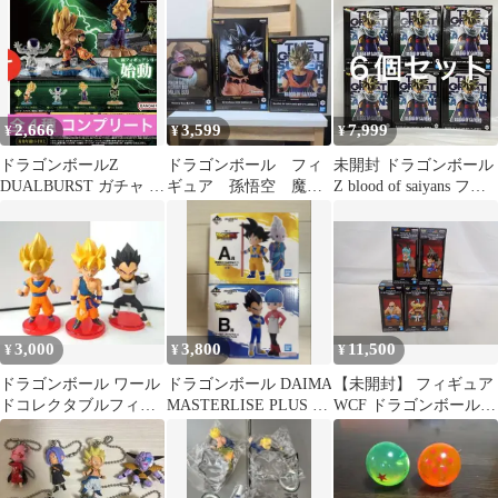
2,666
3,599
7,999
¥
¥
¥
ドラゴンボールZ
ドラゴンボール フィ
未開封 ドラゴンボール
DUALBURST ガチャ フ
ギュア 孫悟空 魔人
Z blood of saiyans フィ
ィギュア 4種セット コ
ブウ ３種類セット
ギュア 超サイヤ人孫悟
ンプ ①
飯 6個セット LF8201
f111
3,000
3,800
11,500
¥
¥
¥
ドラゴンボール ワール
ドラゴンボール DAIMA
【未開封】 フィギュア
ドコレクタブルフィギ
MASTERLISE PLUS フ
WCF ドラゴンボール
ュア 孫悟空 ベジータ 3
ィギュアセット
少年期編4 全5種セット
体セット