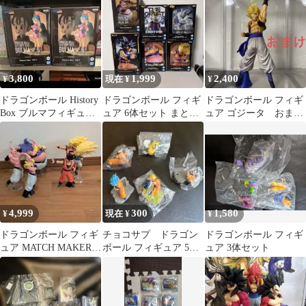
体セット
3,800
1,999
2,400
¥
現在 ¥
¥
ドラゴンボール History
ドラゴンボール フィギ
ドラゴンボール フィギ
Box ブルマフィギュ
ュア 6体セット まとめ
ュア ゴジータ おまけ
ア 2点セット
売り
下位賞
4,999
300
1,580
¥
現在 ¥
¥
ドラゴンボール フィギ
チョコサプ ドラゴン
ドラゴンボール フィギ
ュア MATCH MAKERS
ボール フィギュア 5体
ュア 3体セット
6体セット
セット