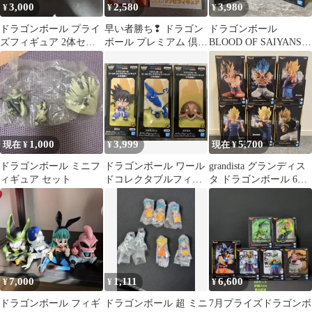
3,000
2,580
3,980
¥
¥
¥
ドラゴンボール プライ
早い者勝ち❢ ドラゴン
ドラゴンボール
ズフィギュア 2体セッ
ボール プレミアム 倶楽
BLOOD OF SAIYANS
ト スーパーゴジータ
部 ソフビフィギュア 2
フィギュア 2種セッ
魔人ブウ
箱セット
ト 未開封
1,000
3,999
5,700
現在 ¥
¥
現在 ¥
ドラゴンボール ミニフ
ドラゴンボール ワール
grandista グランディス
ィギュア セット
ドコレクタブルフィギ
タ ドラゴンボール 6体
ュア-少年期編1-
セット
7,000
1,111
6,600
¥
¥
¥
ドラゴンボール フィギ
ドラゴンボール 超 ミニ
7月プライズドラゴンボ