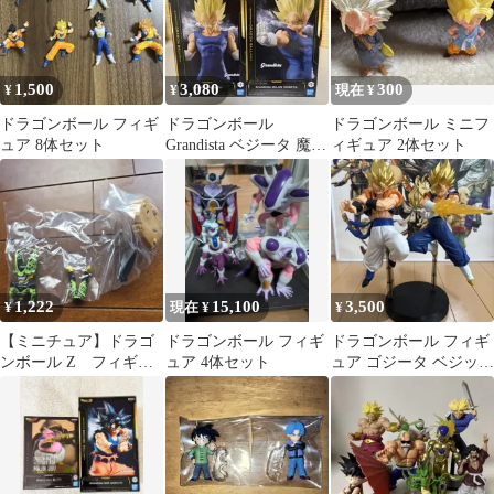
1,500
3,080
300
¥
¥
現在 ¥
ドラゴンボール フィギ
ドラゴンボール
ドラゴンボール ミニフ
ュア 8体セット
Grandista ベジータ 魔人
ィギュア 2体セット
ベジータ フィギュア
1,222
15,100
3,500
¥
現在 ¥
¥
【ミニチュア】ドラゴ
ドラゴンボール フィギ
ドラゴンボール フィギ
ンボール Z フィギュ
ュア 4体セット
ュア ゴジータ ベジット
ア セル &フリーザ セ
2体セット
ット