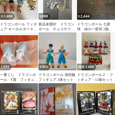
1,600
888
2,444
¥
¥
¥
ドラゴンボール フィギ
新品未開封 ドラゴン
ドラゴンボール 七星
ュア キーホルダー 8種
ボール チョコサプ
球 緑の一星球 2個セ
セット 値下げ可
ミニフィギュア 3体セ
ットフィギュア 置物
ット
899
900
400
¥
¥
現在 ¥
一番くじ ドラゴンボ
ドラゴンボール 孫悟飯
ドラゴンボールＺ・フ
ール F賞 フィギュア
フィギュア 2体セット
ィギュア・12個セット
マグネット 2個