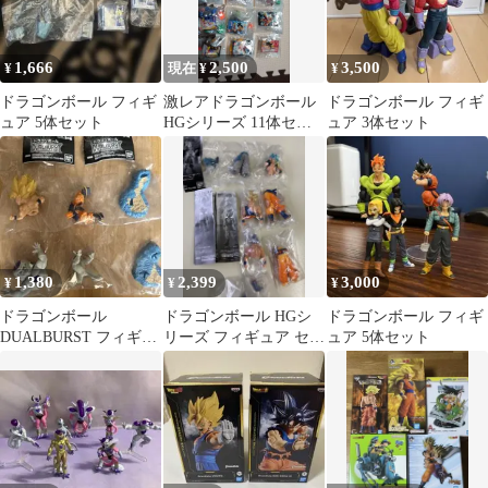
1,666
2,500
3,500
¥
現在 ¥
¥
ドラゴンボール フィギ
激レアドラゴンボール
ドラゴンボール フィギ
ュア 5体セット
HGシリーズ 11体セッ
ュア 3体セット
ト 未開封 20年以上前の
当時物
1,380
2,399
3,000
¥
¥
¥
ドラゴンボール
ドラゴンボール HGシ
ドラゴンボール フィギ
DUALBURST フィギュ
リーズ フィギュア セッ
ュア 5体セット
ア 2種セット
ト