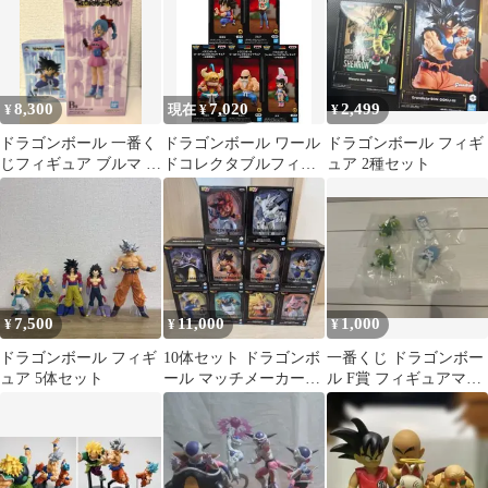
8,300
7,020
2,499
¥
現在 ¥
¥
ドラゴンボール 一番く
ドラゴンボール ワール
ドラゴンボール フィギ
じフィギュア ブルマ 孫
ドコレクタブルフィギ
ュア 2種セット
悟空 2体セット
ュア 少年編4 全5種
7,500
11,000
1,000
¥
¥
¥
ドラゴンボール フィギ
10体セット ドラゴンボ
一番くじ ドラゴンボー
ュア 5体セット
ール マッチメーカーズ
ル F賞 フィギュアマグ
フィギュア
ネット 4種コンプセッ
ト