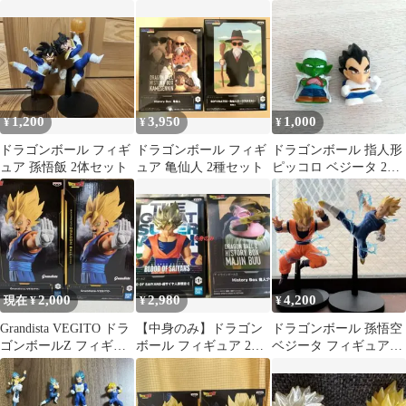
ネット コンプリート
セット
1,200
3,950
1,000
¥
¥
¥
ドラゴンボール フィギ
ドラゴンボール フィギ
ドラゴンボール 指人形
ュア 孫悟飯 2体セット
ュア 亀仙人 2種セット
ピッコロ ベジータ 2体
セット
2,000
2,980
4,200
現在 ¥
¥
¥
Grandista VEGITO ドラ
【中身のみ】ドラゴン
ドラゴンボール 孫悟空
ゴンボールZ フィギュ
ボール フィギュア 2個
ベジータ フィギュアセ
ア 2個セット
セット 孫悟空 魔人ブウ
ット