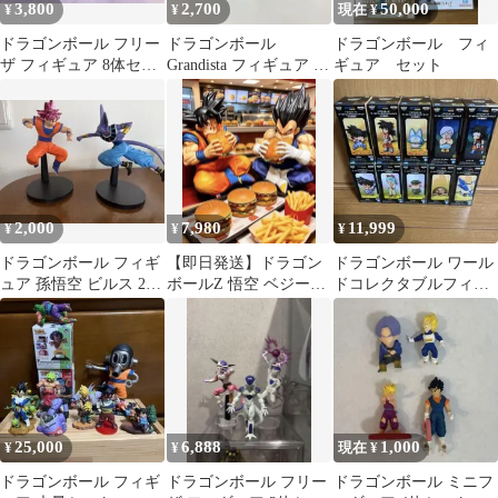
3,800
2,700
50,000
¥
¥
現在 ¥
ドラゴンボール フリー
ドラゴンボール
ドラゴンボール フィ
ザ フィギュア 8体セッ
Grandista フィギュア 2
ギュア セット
ト
体セット
2,000
7,980
11,999
¥
¥
¥
ドラゴンボール フィギ
【即日発送】ドラゴン
ドラゴンボール ワール
ュア 孫悟空 ビルス 2体
ボールZ 悟空 ベジータ
ドコレクタブルフィギ
セット
ハンバーガー フィギュ
ュア 少年期編 10個セッ
ア
ト
25,000
6,888
1,000
¥
¥
現在 ¥
ドラゴンボール フィギ
ドラゴンボール フリー
ドラゴンボール ミニフ