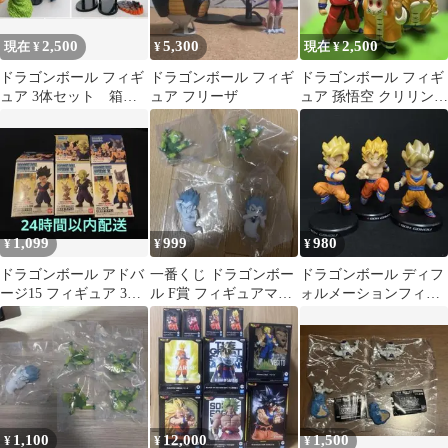
2,500
5,300
2,500
現在 ¥
¥
現在 ¥
ドラゴンボール フィギ
ドラゴンボール フィギ
ドラゴンボール フィギ
ュア 3体セット 箱無
ュア フリーザ
ュア 孫悟空 クリリン亀
し
仙人じっちゃん占いバ
バソフビ5点
1,099
999
980
¥
¥
¥
ドラゴンボール アドバ
一番くじ ドラゴンボー
ドラゴンボール ディフ
ージ15 フィギュア 3種
ル F賞 フィギュアマグ
ォルメーションフィギ
セット 内袋未開封
ネット 4種コンプセッ
ュア孫悟空 3体セット
箱無し
ト
1,100
12,000
1,500
¥
¥
¥