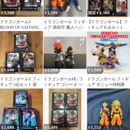
3,500
1,299
4,300
¥
¥
現在 ¥
ドラゴンボールZ
ドラゴンボール フィギ
【ドラゴンボール】フ
BLOOD OF SAIYANS
ュア 孫悟空 魔人ベジー
ィギュア６点セット
フィギュア 2種セット
タ 2体セット
3,600
2,200
1,980
¥
¥
¥
ドラゴンボールZ フィ
ドラゴンボールHG フ
ドラゴンボール フィギ
ギュア 3点セット 新
ィギュア ゴジータ ベジ
ュア ギニュー特戦隊 ミ
品・未開封
ータ 2体セット
ニフィギュアセット
新品未開封
2,699
5,499
1,555
¥
¥
¥