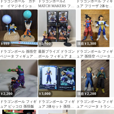
ドラゴンボール ガチ
ドラゴンボールZ
ドラゴンボール フィギ
ャ イマジネイション
MATCH MAKERS フィ
ュア フリーザ 2体セッ
フィギュア 5種 神龍
ギュア 2種セット
ト
等
999
5,900
1,300
¥
¥
現在 ¥
ドラゴンボール 孫悟空
最新プライズ ドラゴン
ドラゴンボール フィギ
ベジータ フィギュア 2
ボール フィギュア まと
ュア 孫悟空 ベジータ 2
体セット
め売り 6点セット
体セット
2,200
3,000
2,200
¥
¥
現在 ¥
ドラゴンボール フィギ
ドラゴンボール フィギ
ドラゴンボール フィギ
ュア ピッコロ 孫悟飯
ュア 2体セット 孫悟飯
ュア ベジータ トランク
トランクス
ス 2体セット