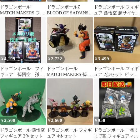
ドラゴンボール
ドラゴンボールZ
ドラゴンボール フィギ
MATCH MAKERS フィ
BLOOD OF SAIYANS
ュア 孫悟空 超サイヤ人
ギュア 3種セット
フィギュア孫悟空4個
2体セット
4,199
2,722
3,499
¥
¥
¥
ドラゴンボール フィ
ドラゴンボール
ドラゴンボール フィギ
ギュア 孫悟空 孫悟
MATCH MAKERS 孫悟
ュア 2点セット ピッコ
飯 ピッコロ
空 フリーザ フィギュ
ロ 最新超サイヤ人孫悟
ア セット
空
2,500
2,660
950
¥
¥
¥
ドラゴンボール 孫悟空
ドラゴンボール フィギ
ドラゴンボール 一番く
フィギュア 2体セット
ュア 4体セット
じ F賞 フィギュアマグ