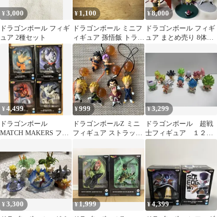
3,000
1,100
8,000
¥
¥
¥
ドラゴンボール フィギ
ドラゴンボール ミニフ
ドラゴンボール フィギ
ュア 2種セット
ィギュア 孫悟飯 トラン
ュア まとめ売り 8体セ
クス セット
ット
4,499
999
3,299
¥
¥
¥
ドラゴンボール
ドラゴンボールZ ミニ
ドラゴンボール 超戦
MATCH MAKERS フィ
フィギュア ストラップ
士フィギュア １２体
ギュア 4体セット
5個セット
セット まとめ売り 孫
悟空 ベジータ 等
3,300
1,999
4,399
¥
¥
¥