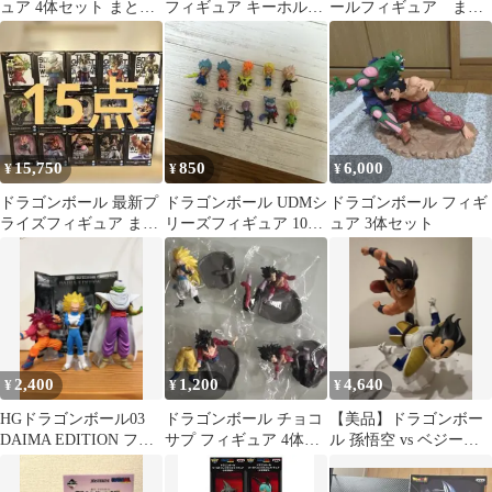
ュア 4体セット まとめ
フィギュア キーホルダ
ールフィギュア まと
売り
ー 7点セット
め売り
15,750
850
6,000
¥
¥
¥
ドラゴンボール 最新プ
ドラゴンボール UDMシ
ドラゴンボール フィギ
ライズフィギュア まと
リーズフィギュア 10体
ュア 3体セット
め売り 15点セット
セット
2,400
1,200
4,640
¥
¥
¥
HGドラゴンボール03
ドラゴンボール チョコ
【美品】ドラゴンボー
DAIMA EDITION フィ
サプ フィギュア 4体セ
ル 孫悟空 vs ベジータ
ギュア3種 新品未開封
ット
フィギュア サイヤ人編
激突