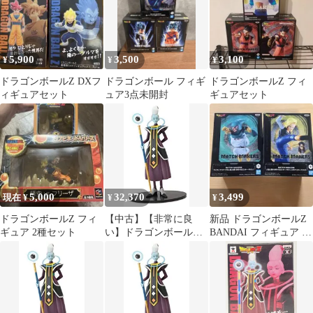
5,900
3,500
3,100
¥
¥
¥
ドラゴンボールZ DXフ
ドラゴンボール フィギ
ドラゴンボールZ フィ
ィギュアセット
ュア3点未開封
ギュアセット
5,000
32,370
3,499
現在 ¥
¥
¥
ドラゴンボールZ フィ
【中古】【非常に良
新品 ドラゴンボールZ
ギュア 2種セット
い】ドラゴンボールZ
BANDAI フィギュア ２
劇場版DXFフィギュア
体
vol.2 【B.ウイス】(単
品) 9jupf8b