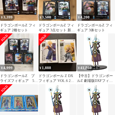
3,399
3,500
4,200
¥
¥
¥
ドラゴンボールZ フィ
ドラゴンボールZ フィ
ドラゴンボールZ フィ
ギュア 2種セット
ギュア 3点セット 新
ギュア 3体セット
品・未開封
4,999
1,888
41,860
¥
¥
¥
ドラゴンボールZ プ
ドラゴンボール Z DX
【中古】ドラゴンボー
ライズフィギュア 5体
フィギュア VOL.6 2体
ルZ 劇場版DXFフィギ
セット
セット
ュアvol.2 【B.ウイス】
(単品) 9jupf8b