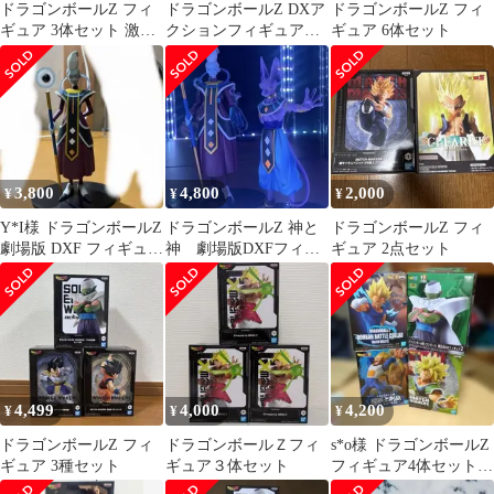
ドラゴンボールZ フィ
ドラゴンボールZ DXア
ドラゴンボールZ フィ
ギュア 3体セット 激レ
クションフィギュア
ギュア 6体セット
ア
PART2
3,800
4,800
2,000
¥
¥
¥
Y*I様 ドラゴンボールZ
ドラゴンボールZ 神と
ドラゴンボールZ フィ
劇場版 DXF フィギュア
神 劇場版DXFフィギ
ギュア 2点セット
vol.2 ウィス
ュア vol.2 ビルス ウ
イス
4,499
4,000
4,200
¥
¥
¥
ドラゴンボールZ フィ
ドラゴンボールＺフィ
s*o様 ドラゴンボールZ
ギュア 3種セット
ギュア３体セット
フィギュア4体セット
未開封未使用