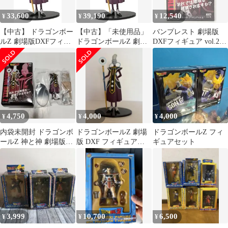
33,600
39,190
12,540
¥
¥
¥
【中古】 ドラゴンボー
【中古】「未使用品」
バンプレスト 劇場版
ルZ 劇場版DXFフィギ
ドラゴンボールZ 劇場
DXFフィギュア vol.2
ュアvol.2 【B.ウイス】
版DXFフィギュアvol.2
ウイス
（B.ウイス）(単品)
4,750
4,000
4,000
¥
¥
¥
内袋未開封 ドラゴンボ
ドラゴンボールZ 劇場
ドラゴンボールZ フィ
ールZ 神と神 劇場版
版 DXF フィギュア
ギュアセット
DXFフィギュア vol.2
vol.2 ウィス
ウイス
3,999
10,700
6,500
¥
¥
¥