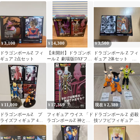
ア vol.2 ウイス
vol.2 ウィス ジャンク
3,100
14,300
3,500
¥
¥
¥
ドラゴンボールZ フィ
【未開封】ドラゴンボ
ドラゴンボール Z フィ
ギュア 2点セット
ールＺ 劇場版DXFフィ
ギュア 2体セット 未
ギュア ビルス ウイス
開封
11,000
17,369
2,380
¥
¥
現在 ¥
ドラゴンボールZ プ
フィギュア ウイス 「ド
ドラゴンボールＺ 必殺
ライズフィギュア 4点
ラゴンボールZ 神と
技ソフビフィギュア パ
セット
神」 劇場版DXFフィギ
ート4 全3種セット
ュア vol.2【10日以内発
送】