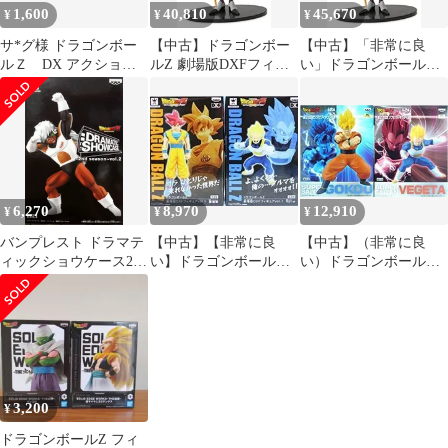
1,600
40,810
45,670
¥
¥
¥
サ*グ様 ドラゴンボー
【中古】ドラゴンボー
【中古】「非常に良
ルＺ DX アクション
ルZ 劇場版DXFフィギ
い」ドラゴンボールZ
フィギュアPart２ コ
ュアvol.2 （B.ウイス）
劇場版DXFフィギュア
ンプセット
(単品)
vol.2 （B.ウイス）(単
品)
6,270
8,970
12,910
¥
¥
¥
バンプレスト ドラマテ
【中古】【非常に良
【中古】（非常に良
ィックショウケース2-
い】ドラゴンボールZ
い）ドラゴンボール
2/ドラゴンボールZ ド
劇場版DXFフィギュア
Z 組立式DXソフビフ
ラゴンボールZ ジース
vol.1 孫悟空 ベジータ
ィギュア3 全2種
アニメ プライズ バンプ
類
レスト（全２種フルコ
ンプセット） rdzdsi3
3,200
¥
ドラゴンボールZ フィ