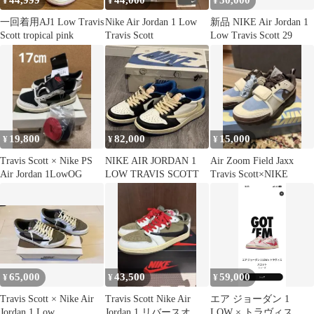
44,999
44,000
50,000
¥
¥
¥
一回着用AJ1 Low Travis
Nike Air Jordan 1 Low
新品 NIKE Air Jordan 1
Scott tropical pink
Travis Scott
Low Travis Scott 29
19,800
82,000
15,000
¥
¥
¥
Travis Scott × Nike PS
NIKE AIR JORDAN 1
Air Zoom Field Jaxx
Air Jordan 1LowOG
LOW TRAVIS SCOTT
Travis Scott×NIKE
65,000
43,500
59,000
¥
¥
¥
Travis Scott × Nike Air
Travis Scott Nike Air
エア ジョーダン 1
Jordan 1 Low
Jordan 1 リバースオリ
LOW × トラヴィス ス