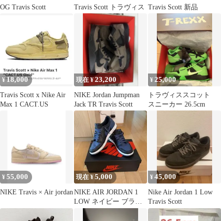
OG Travis Scott
Travis Scott トラヴィス
Travis Scott 新品
18,000
23,200
25,000
¥
現在 ¥
¥
Travis Scott x Nike Air
NIKE Jordan Jumpman
トラヴィススコット
Max 1 CACT.US
Jack TR Travis Scott
スニーカー 26.5cm
55,000
5,000
45,000
¥
現在 ¥
¥
NIKE Travis × Air jordan
NIKE AIR JORDAN 1
Nike Air Jordan 1 Low
LOW ネイビー ブラッ
Travis Scott
ク