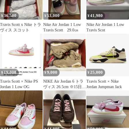
36,500
53,000
41,980
¥
¥
¥
Travis Scott x Nike トラ
Nike Air Jordan 1 Low
Nike Air Jordan 1 Low
ヴィス スコット
Travis Scott 29.0㎝
Travis Scot
19,000
9,000
25,000
¥
¥
¥
Travis Scott × Nike PS
NIKE Air Jordan 6 トラ
Travis Scott × Nike
Jordan 1 Low OG
ヴィス 26.5cm ※15日ま
Jordan Jumpman Jack
で出品