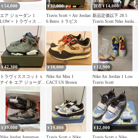
54,000
32,000
14,000
¥
¥
現在 ¥
エア ジョーダン 1
Travis Scott × Air Jordan
新品定価以下 28.5
LOW × トラヴィス ス
6 Retro トラビス
Travis Scott Nike Jordan
コット
33
42,300
18,000
12,900
¥
¥
¥
トラヴィススコット x
Nike Air Max 1
Nike Air Jordan 1 Low
ナイキ エア ジョーダン
CACT.US Brown
Travis Scott
6 レトロ SP オリーブ
39,000
19,800
12,000
¥
¥
¥
Nike Jordan Jumpman
Travis Scott × Nike
Travis Scott × Nike