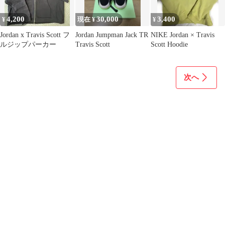
4,200
30,000
3,400
¥
現在 ¥
¥
Jordan x Travis Scott フ
Jordan Jumpman Jack TR
NIKE Jordan × Travis
ルジップパーカー
Travis Scott
Scott Hoodie
次へ