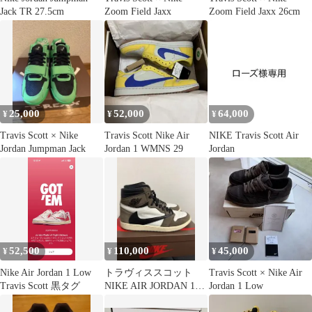
Jack TR 27.5cm
Zoom Field Jaxx
Zoom Field Jaxx 26cm
25,000
52,000
64,000
¥
¥
¥
Travis Scott × Nike
Travis Scott Nike Air
NIKE Travis Scott Air
Jordan Jumpman Jack
Jordan 1 WMNS 29
Jordan
52,500
110,000
45,000
¥
¥
¥
Nike Air Jordan 1 Low
トラヴィススコット
Travis Scott × Nike Air
Travis Scott 黒タグ
NIKE AIR JORDAN 1
Jordan 1 Low
HIGH OG TS SP