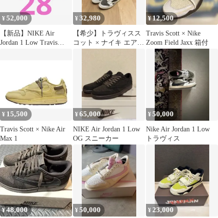
52,000
32,980
12,500
¥
¥
¥
【新品】NIKE Air
【希少】トラヴィスス
Travis Scott × Nike
Jordan 1 Low Travis
コット × ナイキ エアジ
Zoom Field Jaxx 箱付
Scott
ョーダン1 ロー リバー
スモカ
15,500
65,000
50,000
¥
¥
¥
Travis Scott × Nike Air
NIKE Air Jordan 1 Low
Nike Air Jordan 1 Low
Max 1
OG スニーカー
トラヴィス
48,000
50,000
23,000
¥
¥
¥