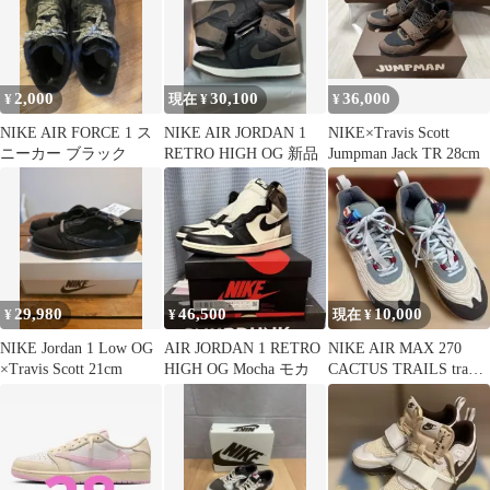
2,000
30,100
36,000
¥
現在 ¥
¥
NIKE AIR FORCE 1 ス
NIKE AIR JORDAN 1
NIKE×Travis Scott
ニーカー ブラック
RETRO HIGH OG 新品
Jumpman Jack TR 28cm
29,980
46,500
10,000
¥
¥
現在 ¥
NIKE Jordan 1 Low OG
AIR JORDAN 1 RETRO
NIKE AIR MAX 270
×Travis Scott 21cm
HIGH OG Mocha モカ
CACTUS TRAILS travis
コラボ