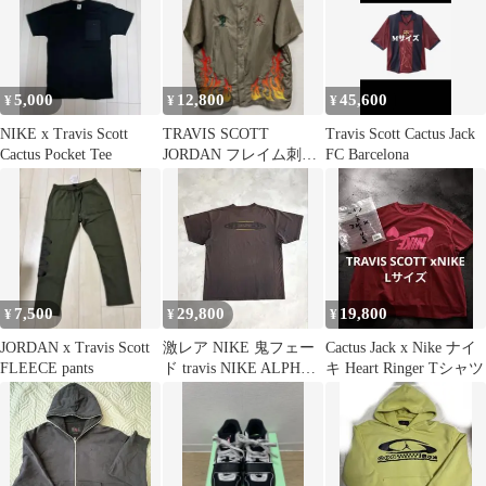
5,000
12,800
45,600
¥
¥
¥
NIKE x Travis Scott
TRAVIS SCOTT
Travis Scott Cactus Jack
Cactus Pocket Tee
JORDAN フレイム刺繍
FC Barcelona
ナイロン 半袖シャツ
7,500
29,800
19,800
¥
¥
¥
JORDAN x Travis Scott
激レア NIKE 鬼フェー
Cactus Jack x Nike ナイ
FLEECE pants
ド travis NIKE ALPHA
キ Heart Ringer Tシャツ
PROJECT