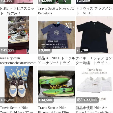
2,500
42,000
25,880
¥
¥
¥
NIKE トラビススコッ
Travis Scott x Nike x FC
トラヴィス フラグメン
ト 箱のみ！
Barcelona
ト NIKE
49,999
9,000
1,780
¥
¥
¥
nike airjordan1
新品 XL NIKE トータル
ナイキ Ｔシャツ セン
reversemochaxtravisscott
90 エナジー3 トラビス
ター刺繍 トラヴィ
スコット 同モデル
ス・スコット ブラッ
ク Sサイズ
15,800
34,500
33,000
¥
¥
現在 ¥
Travis Scott × Nike
Travis Scott × Nike
新品未使用 Nike Air
Zoom Field Jaxx 27cm
Phantom 6 Low Elite
Force 1 Low Travis Scott