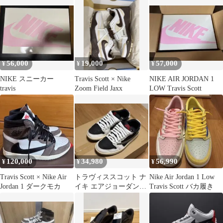
56,000
19,000
57,000
¥
¥
¥
NIKE スニーカー
Travis Scott × Nike
NIKE AIR JORDAN 1
travis
Zoom Field Jaxx
LOW Travis Scott
120,000
34,980
56,990
¥
¥
¥
Travis Scott × Nike Air
トラヴィススコット ナ
Nike Air Jordan 1 Low
Jordan 1 ダークモカ
イキ エアジョーダン1
Travis Scott バカ履き
ミディアム オリーブ
23cm