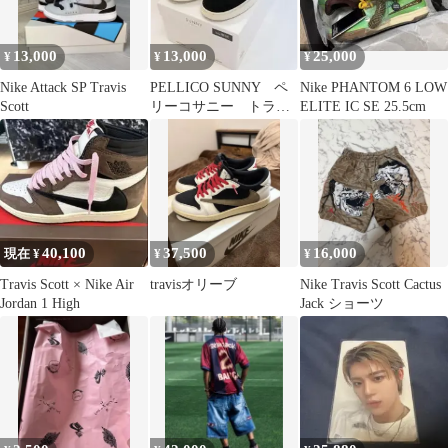
13,000
13,000
25,000
¥
¥
¥
Nike Attack SP Travis
PELLICO SUNNY ペ
Nike PHANTOM 6 LOW
Scott
リーコサニー トラビ
ELITE IC SE 25.5cm
ス 39
40,100
37,500
16,000
現在 ¥
¥
¥
Travis Scott × Nike Air
travisオリーブ
Nike Travis Scott Cactus
Jordan 1 High
Jack ショーツ