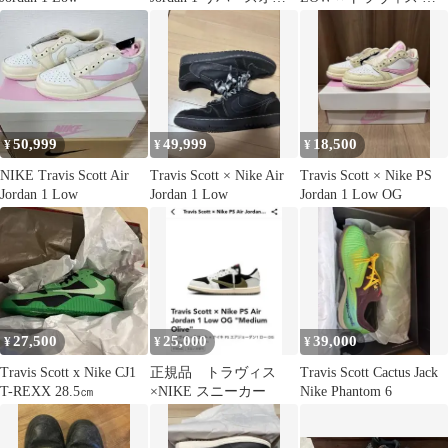
ーブ
コット
50,999
49,999
18,500
¥
¥
¥
NIKE Travis Scott Air
Travis Scott × Nike Air
Travis Scott × Nike PS
Jordan 1 Low
Jordan 1 Low
Jordan 1 Low OG
27,500
25,000
39,000
¥
¥
¥
Travis Scott x Nike CJ1
正規品 トラヴィス
Travis Scott Cactus Jack
T-REXX 28.5㎝
×NIKE スニーカー
Nike Phantom 6