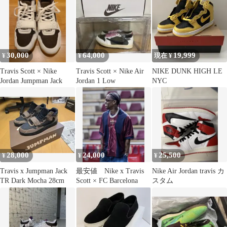
30,000
64,000
19,999
¥
¥
現在 ¥
Travis Scott × Nike
Travis Scott × Nike Air
NIKE DUNK HIGH LE
Jordan Jumpman Jack
Jordan 1 Low
NYC
28,000
24,000
25,500
¥
¥
¥
Travis x Jumpman Jack
最安値 Nike x Travis
Nike Air Jordan travis カ
TR Dark Mocha 28cm
Scott × FC Barcelona
スタム