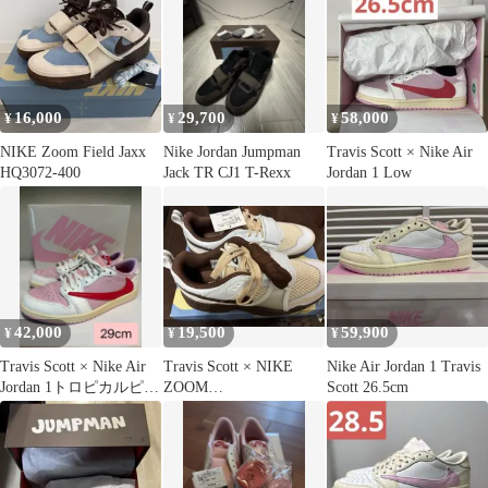
16,000
29,700
58,000
¥
¥
¥
NIKE Zoom Field Jaxx
Nike Jordan Jumpman
Travis Scott × Nike Air
HQ3072-400
Jack TR CJ1 T-Rexx
Jordan 1 Low
42,000
19,500
59,900
¥
¥
¥
Travis Scott × Nike Air
Travis Scott × NIKE
Nike Air Jordan 1 Travis
Jordan 1トロピカルピン
ZOOM
Scott 26.5cm
ク
FIELDJAXX27.5cm