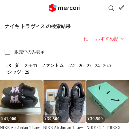
ナイキ トラヴィス の検索結果
並び替え
販売中のみ表示
ダークモカ
ファントム
28
27.5
26
27
24
26.5
tシャツ
29
41,000
39,500
30,500
¥
¥
¥
NIKE Air Jordan 1 Low
NIKE Air Jordan 1 Low
NIKE CJ-1 T-REXX