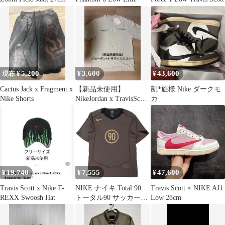
5,200
3,600
43,600
現在 ¥
¥
¥
Cactus Jack x Fragment x
【新品未使用】
凱*旋様 Nike ダークモ
Nike Shorts
NikeJordan x TravisScott
カ
Tee M
19,740
7,555
47,600
¥
¥
¥
Travis Scott x Nike T-
NIKE ナイキ Total 90
Travis Scott × NIKE AJ1
REXX Swoosh Hat
トータル90 サッカーシ
Low 28cm
ャツ XL 新品