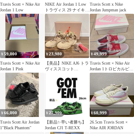
Travis Scott × Nike Air
NIKE Air Jordan 1 Low
Travis Scott x Nike
Jordan 1 Low
トラヴィス 29 ナイキ
Jordan Jumpman jack
ピンク
59,000
23,980
49,999
¥
¥
¥
Travis Scott × Nike Air
【美品】NIKE AJ6 トラ
Travis Scott × Nike Air
Jordan 1 Pink
ヴィススコット
Jordan 1トロピカルピン
DH0690-200 24cm 箱
ク
66,000
27,900
60,999
¥
¥
¥
Travis Scott Air Jordan
【新品✨️早い者勝ち】
26.5cm Travis Scott ×
1"Black Phantom"
Jordan CJ1 T-REXX
Nike AIR JORDAN