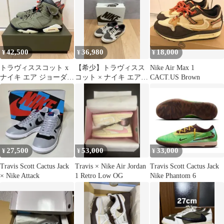
42,500
36,980
18,000
¥
¥
¥
トラヴィススコット x
【希少】トラヴィスス
Nike Air Max 1
ナイキ エア ジョーダン
コット × ナイキ エアジ
CACT.US Brown
6 レトロ SP オリーブ
ョーダン1 ロー リバー
スモカ
27,500
53,000
33,000
¥
¥
¥
Travis Scott Cactus Jack
Travis × Nike Air Jordan
Travis Scott Cactus Jack
× Nike Attack
1 Retro Low OG
Nike Phantom 6