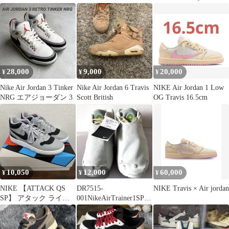
ダン1 ローミディアム
オリーブ
28,000
9,000
20,000
¥
¥
¥
Nike Air Jordan 3 Tinker
Nike Air Jordan 6 Travis
NIKE Air Jordan 1 Low
NRG エアジョーダン 3
Scott British
OG Travis 16.5cm
10,050
12,000
60,000
¥
¥
¥
NIKE 【ATTACK QS
DR7515-
NIKE Travis × Air jorda
SP】 アタック ライト
001NikeAirTrainer1SPTr
スモークグレー27.5
avisScott26