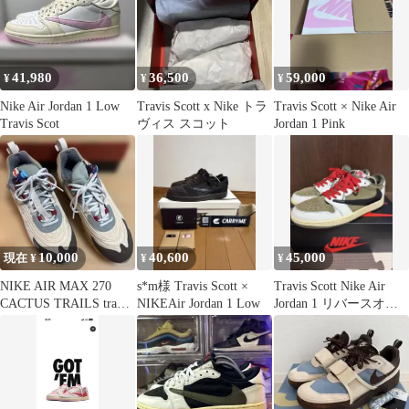
41,980
36,500
59,000
¥
¥
¥
Nike Air Jordan 1 Low
Travis Scott x Nike トラ
Travis Scott × Nike Air
Travis Scot
ヴィス スコット
Jordan 1 Pink
10,000
40,600
45,000
現在 ¥
¥
¥
NIKE AIR MAX 270
s*m様 Travis Scott ×
Travis Scott Nike Air
CACTUS TRAILS travis
NIKEAir Jordan 1 Low
Jordan 1 リバースオリ
コラボ
ーブ