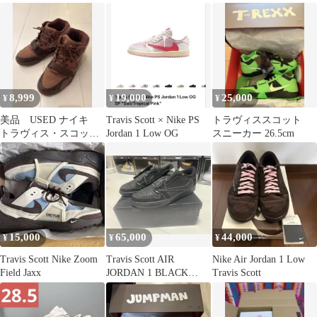
8,999
19,000
25,000
¥
¥
¥
美品 USED ナイキ
Travis Scott × Nike PS
トラヴィススコット
トラヴィス・スコッ
Jordan 1 Low OG
スニーカー 26.5cm
ト エアトレーナー1
ブラウン
15,000
65,000
44,000
¥
¥
¥
Travis Scott Nike Zoom
Travis Scott AIR
Nike Air Jordan 1 Low
Field Jaxx
JORDAN 1 BLACK
Travis Scott
PHANTOM