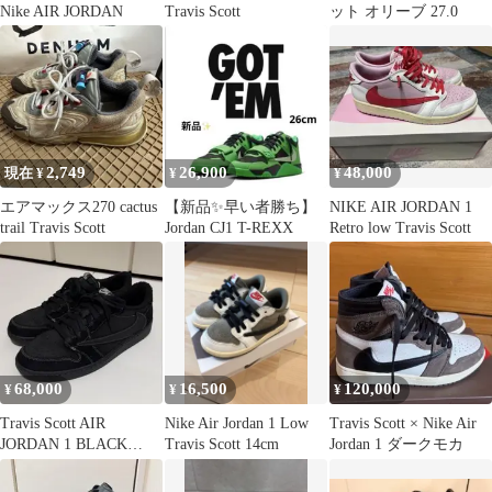
Nike AIR JORDAN
Travis Scott
ット オリーブ 27.0
2,749
26,900
48,000
現在 ¥
¥
¥
エアマックス270 cactus
【新品✨️早い者勝ち】
NIKE AIR JORDAN 1
trail Travis Scott
Jordan CJ1 T-REXX
Retro low Travis Scott
68,000
16,500
120,000
¥
¥
¥
Travis Scott AIR
Nike Air Jordan 1 Low
Travis Scott × Nike Air
JORDAN 1 BLACK
Travis Scott 14cm
Jordan 1 ダークモカ
PHANTOM