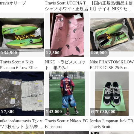
travisオリーブ
Travis Scott UTOPIA T
【国内正規品/新品未使
シャツ ホワイト正規品
用】ナイキ NIKE セン
ターロゴ Travis scott ス
ウェット パーカー #50
34,500
2,500
26,000
¥
¥
¥
Travis Scott × Nike
NIKE トラビススコッ
Nike PHANTOM 6 LOW
Phantom 6 Low Elite
ト 箱のみ！
ELITE IC SE 25.5cm
7,300
43,000
30,000
¥
¥
現在 ¥
nike jordan×travis Tシャ
Travis Scott x Nike x FC
Jordan Jumpman Jack TR
ツ 2枚セット 新品未使
Barcelona
Travis Scott
用