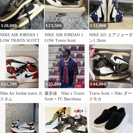
20,000
23,500
33,000
¥
¥
¥
NIKE AIR JORDAN 1
NIKE AIR JORDAN 1
NIKE AJ1 エアジョーダ
LOW TRAVIS SCOTT
LOW Travis Scott
ン1 26cm
25,500
25,000
44,000
¥
¥
¥
Nike Air Jordan travis カ
最安値 Nike x Travis
Travis Scott × Nike ダー
スタム
Scott × FC Barcelona
クモカ