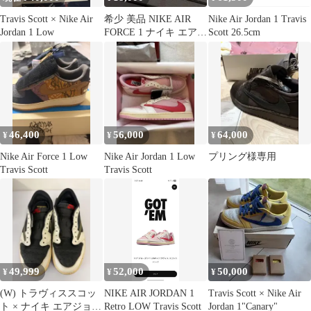
Travis Scott × Nike Air
希少 美品 NIKE AIR
Nike Air Jordan 1 Travis
Jordan 1 Low
FORCE 1 ナイキ エアフ
Scott 26.5cm
ォース トラヴィス
46,400
56,000
64,000
¥
¥
¥
Nike Air Force 1 Low
Nike Air Jordan 1 Low
プリング様専用
Travis Scott
Travis Scott
49,999
52,000
50,000
¥
¥
¥
(W) トラヴィススコッ
NIKE AIR JORDAN 1
Travis Scott × Nike Air
ト × ナイキ エアジョー
Retro LOW Travis Scott
Jordan 1"Canary"