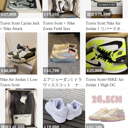
27,000
19,000
71,000
¥
¥
現在 ¥
Travis Scott Cactus Jack
Travis Scott × Nike
Travis Scott Nike Air
× Nike Attack
Zoom Field Jaxx
Jordan 1 リバースオリ
ーブ
46,000
61,700
25,000
¥
¥
¥
Nike Air Jordan 1 Low
エアジョーダン1 トラ
Travis Scott×NIKE Air
Travis Scott
ヴィススコット ナイ
Jordan 1 High OG
キ
40,000
18,000
61,500
現在 ¥
¥
¥