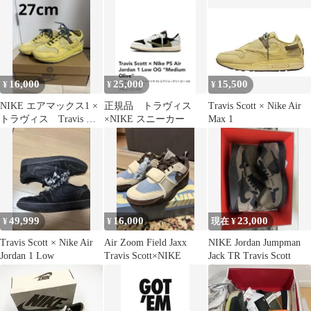
23cm
16,000
25,000
15,500
¥
¥
¥
NIKE エアマックス1 ×
正規品 トラヴィス
Travis Scott × Nike Air
トラヴィス Travis ゴ
×NIKE スニーカー
Max 1
ールド 27cm
49,999
16,000
23,000
¥
¥
現在 ¥
Travis Scott × Nike Air
Air Zoom Field Jaxx
NIKE Jordan Jumpman
Jordan 1 Low
Travis Scott×NIKE
Jack TR Travis Scott