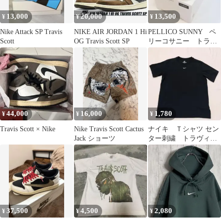
13,000
20,000
13,500
¥
¥
¥
Nike Attack SP Travis
NIKE AIR JORDAN 1 Hi
PELLICO SUNNY ペ
Scott
OG Travis Scott SP
リーコサニー トラビ
ス 39
44,000
16,000
1,780
¥
¥
¥
Travis Scott × Nike
Nike Travis Scott Cactus
ナイキ Ｔシャツ セン
Jack ショーツ
ター刺繍 トラヴィ
ス・スコット ブラッ
ク Sサイズ
37,500
4,500
2,080
¥
¥
¥