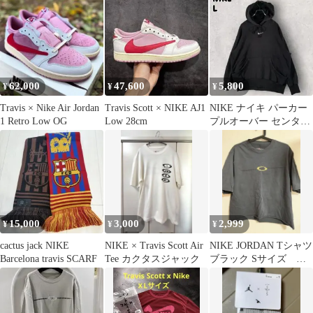
62,000
47,600
5,800
¥
¥
¥
Travis × Nike Air Jordan
Travis Scott × NIKE AJ1
NIKE ナイキ パーカー
1 Retro Low OG
Low 28cm
プルオーバー センター
ロゴ ブラック L トラヴ
ィス
15,000
3,000
2,999
¥
¥
¥
cactus jack NIKE
NIKE × Travis Scott Air
NIKE JORDAN Tシャツ
Barcelona travis SCARF
Tee カクタスジャック
ブラック Sサイズ
travis Scott