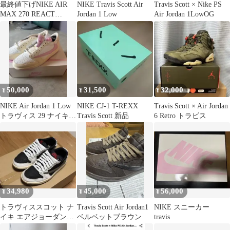
最終値下げNIKE AIR
NIKE Travis Scott Air
Travis Scott × Nike PS
MAX 270 REACT
Jordan 1 Low
Air Jordan 1LowOG
TRAVIS SCOTT
50,000
31,500
32,000
¥
¥
¥
NIKE Air Jordan 1 Low
NIKE CJ-1 T-REXX
Travis Scott × Air Jordan
トラヴィス 29 ナイキ
Travis Scott 新品
6 Retro トラビス
ピンク
34,980
45,000
56,000
¥
¥
¥
トラヴィススコット ナ
Travis Scott Air Jordan1
NIKE スニーカー
イキ エアジョーダン1
ベルベットブラウン
travis
ミディアム オリーブ