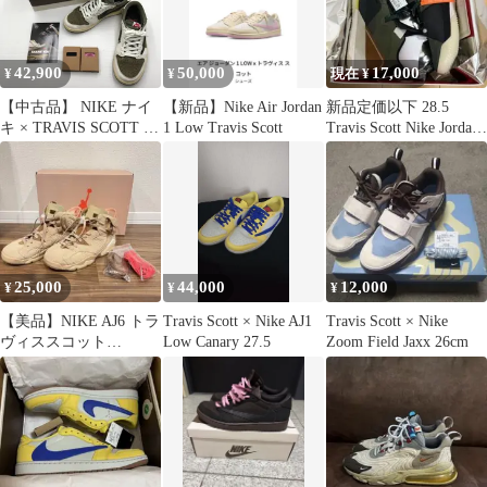
42,900
50,000
17,000
¥
¥
現在 ¥
【中古品】 NIKE ナイ
【新品】Nike Air Jordan
新品定価以下 28.5
キ × TRAVIS SCOTT ト
1 Low Travis Scott
Travis Scott Nike Jordan
ラヴィス スコット AIR
33
JORDAN 1 LOW OG SP
REVERSE OLIVE
DM7866-200 スニーカ
ー 靴 【160-260806-rt-
16-tagh】
25,000
44,000
12,000
¥
¥
¥
【美品】NIKE AJ6 トラ
Travis Scott × Nike AJ1
Travis Scott × Nike
ヴィススコット
Low Canary 27.5
Zoom Field Jaxx 26cm
DH0690-200 24cm 箱