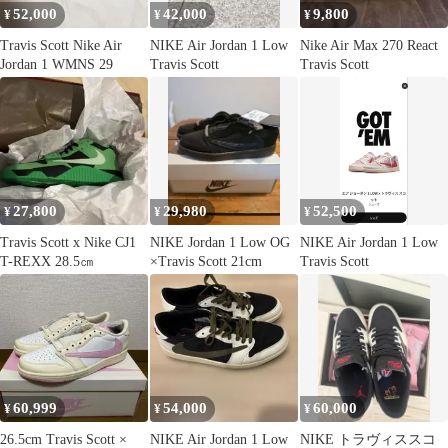
52,000
42,000
9,800
¥
¥
¥
Travis Scott Nike Air
NIKE Air Jordan 1 Low
Nike Air Max 270 React
Jordan 1 WMNS 29
Travis Scott
Travis Scott
27,800
29,980
52,500
¥
¥
¥
Travis Scott x Nike CJ1
NIKE Jordan 1 Low OG
NIKE Air Jordan 1 Low
T-REXX 28.5㎝
×Travis Scott 21cm
Travis Scott
60,999
54,000
60,000
¥
¥
¥
26.5cm Travis Scott ×
NIKE Air Jordan 1 Low
NIKE トラヴィススコ