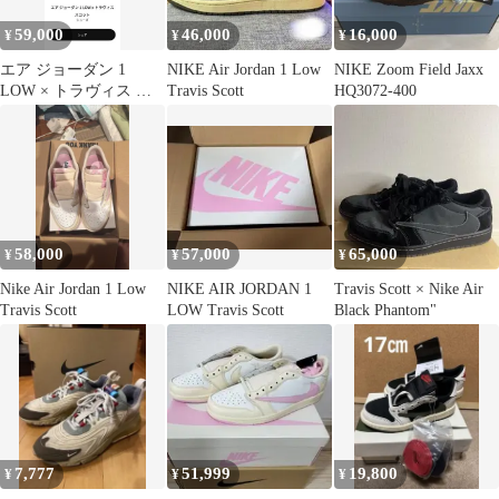
59,000
46,000
16,000
¥
¥
¥
エア ジョーダン 1
NIKE Air Jordan 1 Low
NIKE Zoom Field Jaxx
LOW × トラヴィス ス
Travis Scott
HQ3072-400
コット
58,000
57,000
65,000
¥
¥
¥
Nike Air Jordan 1 Low
NIKE AIR JORDAN 1
Travis Scott × Nike Air
Travis Scott
LOW Travis Scott
Black Phantom"
7,777
51,999
19,800
¥
¥
¥