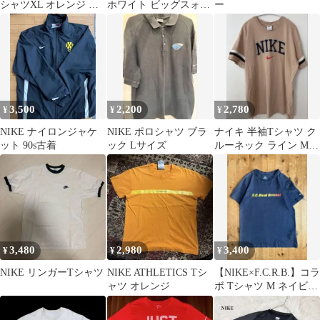
シャツXL オレンジ ヴ
ホワイト ビッグスォッ
ー
ィンテージ 古着
シュロゴ メンズMサイ
ズ
3,500
2,200
2,780
¥
¥
¥
NIKE ナイロンジャケ
NIKE ポロシャツ ブラ
ナイキ 半袖Tシャツ ク
ット 90s古着
ック Lサイズ
ルーネック ライン M
茶 綿 ストリート
3,480
2,980
3,400
¥
¥
¥
NIKE リンガーTシャツ
NIKE ATHLETICS Tシ
【NIKE×F.C.R.B.】コラ
ャツ オレンジ
ボ Tシャツ M ネイビー
グラデーションロゴ