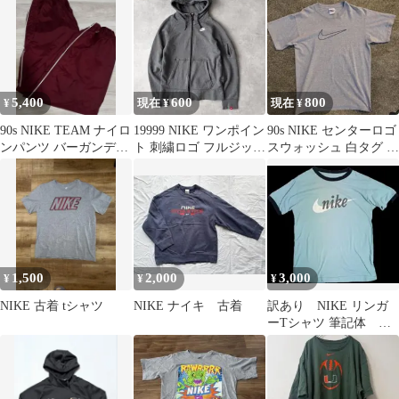
5,400
600
800
¥
現在 ¥
現在 ¥
90s NIKE TEAM ナイロ
19999 NIKE ワンポイン
90s NIKE センターロゴ
ンパンツ バーガンディ
ト 刺繍ロゴ フルジップ
スウォッシュ 白タグ ヴ
M
パーカー
ィンテージ 短丈 y2k
1,500
2,000
3,000
¥
¥
¥
NIKE 古着 tシャツ
NIKE ナイキ 古着
訳あり NIKE リンガ
ーTシャツ 筆記体 ラ
イトブルー 90〜00s