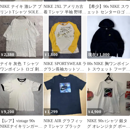
NIKE ナイキ 激レア プ
NIKE 2XL アメリカ古
【希少】90s NIKE スウ
リントTシャツ SOLE
着 Tシャツ 半袖 野球
ェット センターロゴ ナ
FOOD ワゴン ブラック
メジャー スポーツ 大き
イキ 白 L 古着
め
2,380
1,800
1,000
¥
¥
現在 ¥
ナイキ 灰色 Ｔシャツ
NIKE SPORTSWEAR ラ
00s NIKE 胸ワンポイン
ワンポイント ロゴ 刺繍
グラン長袖カットソー
ト スウェット フーディ
バックプリント Ｌ【い
Mサイズ
パーカー スポーツ 古着
338】
9,200
1,299
4,900
¥
¥
¥
【レア】vintage 90s
NIKE AIR グラフィッ
NIKE 90s tシャツ 銀タ
NIKEナイキリンガーT
ク Tシャツ ブラック
グ オレンジタグ ポーカ