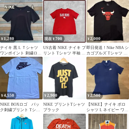
シャツセンタースウッ
ーズ はるきの古着
シュ
1,280
700
2,000
¥
現在 ¥
¥
ナイキ 黒 L Ｔシャツ
US古着 NIKE ナイキ プ
即日発送！Nike NBA シ
ワンポイント 刺繍ロゴ
リント Tシャツ 半袖 レ
カゴブルズ Tシャツ ブ
ドライフィット【イ
ッド XLサイズ
ラック L
536】
4,550
2,900
2,500
¥
¥
¥
NIKE BOXロゴ バッ
NIKE プリントTシャツ
【NIKE】ナイキ ポロ
ク刺繍プリント Tシャ
ブラック
シャツ L ネイビー ワン
ツ ホワイト【L】
ポイント刺繍ロゴ
2000s