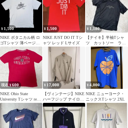
1,500
1,500
1,180
¥
¥
¥
NIKE ボタニカル柄 ロ
NIKE JUST DO IT Tシ
【ナイキ】半袖Tシャ
ゴTシャツ 薄ベージュL
ャツ レッド Lサイズ
ツ カットソー ラン
サイズ
ニングウェア フィッ
トドライ M ロゴ
600
17,000
4,000
現在 ¥
¥
¥
NIKE Ohio State
【ヴィンテージ】NIKE
NIKE ニューヨーク・
University Tシャツ red
ハーフジップ ナイロン
ニックスTシャツ 2XL
M
ジャケット ベージュ L