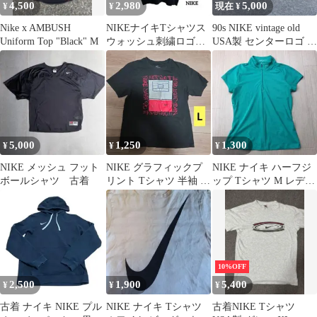
4,500
2,980
5,000
¥
¥
現在 ¥
Nike x AMBUSH
NIKEナイキTシャツス
90s NIKE vintage old
Uniform Top "Black" M
ウォッシュ刺繍ロゴシ
USA製 センターロゴ ス
ンプルデザイン人気古
ウィッシュ
着
5,000
1,250
1,300
¥
¥
¥
NIKE メッシュ フット
NIKE グラフィックプ
NIKE ナイキ ハーフジ
ボールシャツ 古着
リント Tシャツ 半袖 バ
ップ Tシャツ M レディ
スケットボール L
ース 古着 海外ガール☆
10%OFF
2,500
1,900
5,400
¥
¥
¥
古着 ナイキ NIKE プル
NIKE ナイキ Tシャツ
古着NIKE Tシャツ