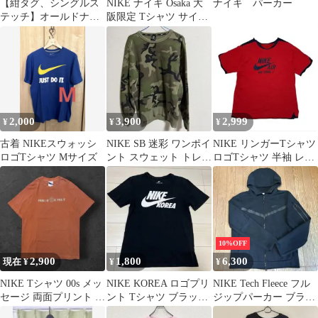
【紺タグ、シングルス
NIKE ナイキ Osaka 大
ナイキ パーカー
テッチ】オールドナイ
阪限定 Tシャツ サイズ
キ80年代スウッシュT
S
シャツビンテージ
2,000
3,900
2,999
¥
¥
¥
古着 NIKEスウォッシ
NIKE SB 迷彩 ワンポイ
NIKE リンガーTシャツ
ロゴTシャツ Mサイズ
ント スウェット トレー
ロゴTシャツ 半袖 レッ
ナー カーキ
ド
10%OFF
2,900
1,800
6,300
現在 ¥
¥
¥
NIKE Tシャツ 00s メッ
NIKE KOREA ロゴプリ
NIKE Tech Fleece フル
セージ 両面プリント オ
ント Tシャツ ブラック
ジップパーカー ブラッ
レンジ
M
ク L