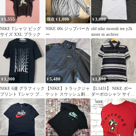
5,555
1,000
3,000
¥
現在 ¥
¥
NIKE Tシャツ ビッグ
NIKE 00s ジップパーカ
old nike swoosh tee y2k
サイズ XXL ブラック
ー
street m archive
1,300
5,480
1,890
¥
¥
¥
NIKE 6連 グラフィック
⁠【NIKE】トラックジャ
【L1431】 NIKE ボー
プリント Tシャツ ブラ
ケット スウッシュ刺繍
ダーポロシャツ サイズ
ック L
ゴールドパイピング M⁠
L グレー