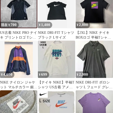
700
1,400
2,800
現在 ¥
¥
¥
US古着 NIKE PRO ナイ
NIKE DRI-FIT Tシャツ
【2XL】NIKE ナイキ
キ プリントロゴ Tシャ
ブラック Lサイズ
BOXロゴ 半袖Tシャツ
ツ ブラック×グレー M
ブラック エレファント
柄
4,600
699
2,980
¥
¥
¥
NIKE ナイロン ジャケ
【ナイキ NIKE】半袖T
NIKE DRI-FIT ポロシ
ット マルチカラー 銀タ
シャツ US古着 アメリ
ャツ L フェード グレー
グ 90年代 M
カ古着 ホワイト Lサイ
オーバーサイズ 古着
ズ