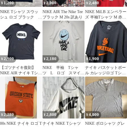
1,200
2,000
2,480
¥
¥
¥
NIKE Tシャツ スウッ
NIKE AIR The Nike Tee
NIKE MiLB エンペラー
シュ ロゴ ブラック M
ブラック M 20s 訳あり
ズ 半袖Tシャツ M 赤
アメリカ古着 5339
【1032】
2,900
2,180
1,900
¥
¥
¥
【ゴツナイキ復刻】
NIKE 半袖 Tシャ
ナイキ バスケットボー
NIKE AIR ナイキ Tシャ
ツ L ロゴ スマイ
ル カレッジロゴ Tシャ
ツ ブラック L y2k
ル ビッグプリント
ツ ブラック 黒 XL 古着
リユース 古着
2,280
2,800
4,000
¥
¥
¥
00s NIKE ナイキ ロゴ T
ナイキ NIKE Tシャツ
NIKE ポロシャツ グレ