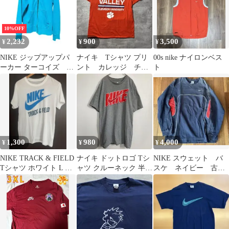
10%OFF
2,232
900
3,500
¥
¥
¥
NIKE ジップアップパ
ナイキ Tシャツ プリ
00s nike ナイロンベス
ーカー ターコイズ M
ント カレッジ チー
ト
サイズ
ム アメリカ古着 L
5389
1,300
980
4,000
¥
¥
¥
NIKE TRACK & FIELD
ナイキ ドットロゴ Tシ
NIKE スウェット バ
Tシャツ ホワイト L 古
ャツ クルーネック 半袖
スケ ネイビー 古
着
M 海外古着
着 90s