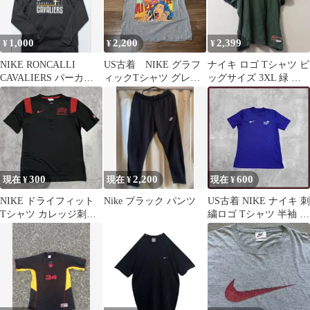
1,000
2,200
2,399
¥
¥
¥
NIKE RONCALLI
US古着 NIKE グラフ
ナイキ ロゴ Tシャツ ビ
CAVALIERS パーカー
ィックTシャツ グレー
ッグサイズ 3XL 緑 ア
ブラック
XL
メカジ スポーツ ストリ
ート
300
2,200
600
現在 ¥
現在 ¥
現在 ¥
NIKE ドライフィット
Nike ブラック パンツ
US古着 NIKE ナイキ 刺
Tシャツ カレッジ刺繍
繍ロゴ Tシャツ 半袖 パ
ロゴ ネバダ大学 スポー
ープル Lサイズ
ツ