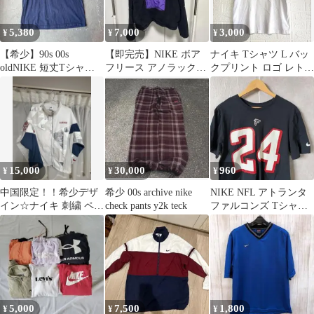
5,380
7,000
3,000
¥
¥
¥
【希少】90s 00s
【即完売】NIKE ボア
ナイキ Tシャツ L バッ
oldNIKE 短丈Tシャツ
フリース アノラックジ
クプリント ロゴ レトロ
デカロゴ y2k city
ャケット 刺繍ロゴ パー
サーフ 白 DD1480
プル
15,000
30,000
960
¥
¥
¥
中国限定！！希少デザ
希少 00s archive nike
NIKE NFL アトランタ
イン☆ナイキ 刺繍 ペイ
check pants y2k teck
ファルコンズ Tシャツ
ズリー クレイジーナイ
24 USA古着
ロンジャケット
5,000
7,500
1,800
¥
¥
¥