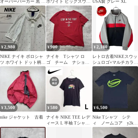
オーバーパーカー 黒 ワ
ホワイト ビッグスウッ
USA製 グレー XL
ンポイント S
シュ
2,980
900
2,180
¥
¥
¥
NIKE ナイキ ポロシャ
ナイキ Tシャツ ロ
レトロ古着NIKEスウッ
ツ ホワイト ドット柄
ゴ チーム ナショナ
シュロゴ×マルチカラー
プリントロゴ 2XL
ルズ MLB アメリカ古
ジャージトラックジャ
着 L 5401
ケット
3,500
580
6,500
¥
¥
¥
nike ジャケット 古着
ナイキ NIKE TEE レデ
Nike Tシャツ シテ
ィース L 半袖 Tシャツ
ィ ノームコア y2k
黒 ロゴ 夏 古着
archive 短丈