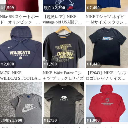
1,599
2,300
7,499
¥
現在 ¥
¥
Nike SB スケートボー
【超激レア】NIKE
NIKE Tシャツ ネイビ
ド オリンピック 日
vintage old USA製デッ
ー Mサイズ スウッシュ
本 Tシャツ 3XL ナイキ
トストック ネイビーL
ロゴ
2,000
1,200
1,440
¥
¥
¥
M-761 NIKE
NIKE Wake Forest Tシ
【F2643】NIKE ゴルフ
WILDCATS FOOTBALL
ャツ ブラック Lサイズ
ロゴTシャツ サイズＬ
プルオーバーパーカー
ブラック
1,900
1,750
1,000
現在 ¥
¥
¥