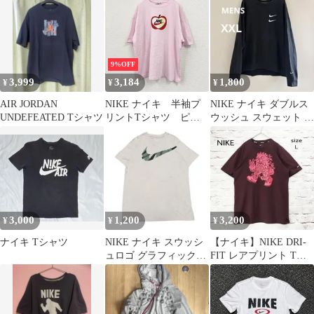
9%OFF
3,999
3,184
1,800
¥
¥
¥
AIR JORDAN
NIKE ナイキ 半袖プ
NIKE ナイキ ダブルス
UNDEFEATED Tシャツ
リントTシャツ ピン
ウッシュ スウェット ト
ク Lサイズ 古着
レーナー ブラック 古
着
3,000
1,200
3,200
¥
¥
¥
ナイキ Tシャツ
NIKE ナイキ スウッシ
【ナイキ】NIKE DRI-
ュロゴ グラフィックT
FIT レアプリント Tシ
シャツ 白 M エジプト
ャツ Lサイズ
製 古着