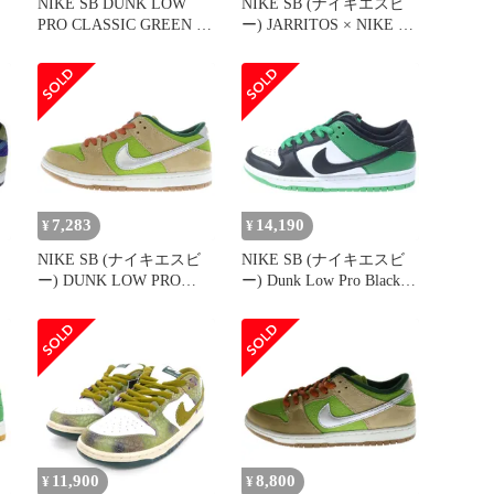
NIKE SB DUNK LOW
NIKE SB (ナイキエスビ
PRO CLASSIC GREEN ス
ー) JARRITOS × NIKE SB
ニーカー
DUNK LOW PRO QS ハ
ン
リトスナイキ SB ダンク
シ
ロー ファントム アンド
ト
マラカイト ローカットス
ニーカー FD0860-001
7,283
14,190
¥
¥
NIKE SB (ナイキエスビ
NIKE SB (ナイキエスビ
ー) DUNK LOW PRO
ー) Dunk Low Pro Black
ド
ESCARGOT ダンクロー
and Classic Green ダンク
ー
プロ エスカルゴ ローカ
ロー プロ クラシックグ
ットスニーカー グリーン
リーン ローカットスニー
US18/26.0cm FQ7585-200
カー グリーン BQ6817-
302 US9/27cm
11,900
8,800
¥
¥