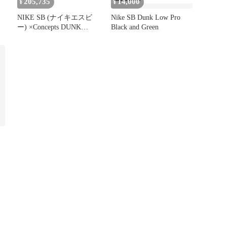
205,735
14,000
¥
¥
NIKE SB (ナイキエスビ
Nike SB Dunk Low Pro
ー) ×Concepts DUNK
Black and Green
ー
LOW Green Lobster
BV1310-337 コンセプツ
/ブ
ダンクロー グリーンロブ
スター ローカットスニー
カー グリーン
US8.5/26.5cm