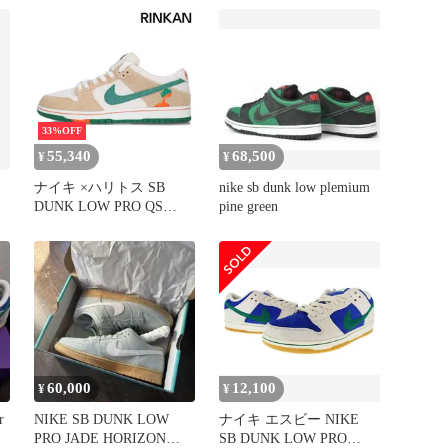
33%OFF
55,340
68,500
¥
¥
ナイキ ×ハリトス SB
nike sb dunk low plemium
DUNK LOW PRO QS
pine green
Phantom and Malachite
FD0860-001 ダンクロープ
ロファントムアンドマラ
カイトスニーカー メンズ
29cm
60,000
12,100
¥
¥
r
NIKE SB DUNK LOW
ナイキ エスビー NIKE
PRO JADE HORIZON
SB DUNK LOW PRO