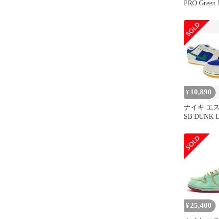
PRO Green 
10,890
¥
ナイキ エス
SB DUNK 
Phantom Mal
Royal ダ
トム マラ
ー ロイヤル H
28.5 白 
ー▲■25110
25,400
¥