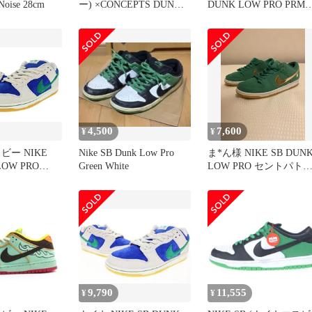
Noise 28cm
ー) ×CONCEPTS DUNK
DUNK LOW PRO PRM
LOW GREEN LOBSTER
FZ1287-300 【新古品】
SPECIAL BOX BV1310-
337 コンセプツ ダンク グ
リーンロブスター スペシ
ャルボックス ローカット
スニーカー
4,500
7,600
¥
¥
ビー NIKE
Nike SB Dunk Low Pro
ま*ん様 NIKE SB DUN
LOW PRO
Green White
LOW PRO セントパト
achite Hyper
ック
ンク ロー ファン
カイト ハイパ
F3704-001
青 ホワイト ブル
1
9,790
11,555
¥
¥