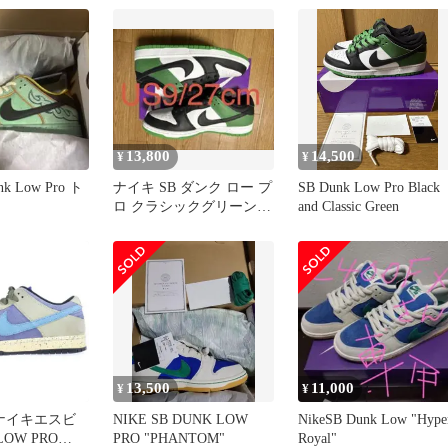
13,800
14,500
¥
¥
nk Low Pro ト
ナイキ SB ダンク ロー プ
SB Dunk Low Pro Black
ロ クラシックグリーン
and Classic Green
27cm 箱あり 美品
13,500
11,000
¥
¥
 (ナイキエスビ
NIKE SB DUNK LOW
NikeSB Dunk Low "Hype
LOW PRO
PRO "PHANTOM"
Royal"