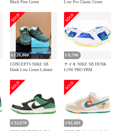
Black Pine Green
Low Pro Classic Green
120,000
9,790
¥
¥
K
CONCEPTS NIKE SB
ナイキ NIKE SB DUNK
リ
Dunk Low Green Lobster
LOW PRO PRM
PHANTOM MALACHITE
HYPER ROYAL 26.5cm
HF3704-001 エスビー ダ
ンク プロ ファントム マ
ラカイト ハイパーロイヤ
ル 【ブランド古着ベクト
ル】▲■250611
33,670
92,401
¥
¥