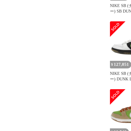
NIKE SB
ー) SB DU
CLASSIC
ロー プロ
リーン ロ
カー グリ
US9/27cm 
127,051
¥
NIKE SB
ー) DUNK 
PREMIUM
ー プレミア
カットスニ
ズ ホワイ
US9 313170