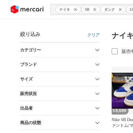
ンツにスキップ
ナイキ
SB
ダンク
L
絞り込み
ナイキ
クリア
カテゴリー
販売
ブランド
サイズ
販売状況
出品者
8,600
¥
Nike SB Du
商品の状態
ァントム/
イパー ロ