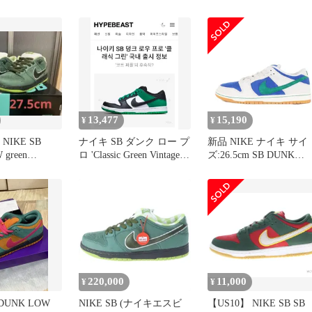
Q6817-301
ラドン ローカ
カー ブルー/
/28cm
13,477
15,190
¥
¥
 NIKE SB
ナイキ SB ダンク ロー プ
新品 NIKE ナイキ サイ
green
ロ 'Classic Green Vintage
ズ:26.5cm SB DUNK
Old School 26
LOW PRO (HF3704-001)
ダンク ロー プロ ファ
トム マラカイト ハイパ
ーロイヤル US8.5 ロー
ット スニーカー スケー
ト シューズ 靴【メン
ズ】
220,000
11,000
¥
¥
 DUNK LOW
NIKE SB (ナイキエスビ
【US10】 NIKE SB SB