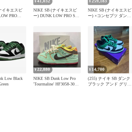
41,032
259,183
¥
¥
 (ナイキエスビ
NIKE SB (ナイキエスビ
NIKE SB (ナイキエスビ
LOW PRO
ー) DUNK LOW PRO SB
ー) ×コンセプツ ダンク
T ダンク プロ
BUCK ダンクロープロ エ
ロー グリーンロブスタ
 ローカットス
スビー バック ローカッ
ローカットスニーカー
グリーン
トスニーカー グリーン
US8.5/26.5cm グリーン
 FQ7585-200
US9.5/27.5cm 304292-132
ラック BV1310-337
22,880
14,700
¥
¥
nk Low Black
NIKE SB Dunk Low Pro
(255) ナイキ SB ダンク
Green
'Tourmaline' HF3058-300
ブラック アンド グリー
ナイキ ダンク スニーカ
ン
ー グリーン トルマリン
27cm 箱あり 黒タグあり