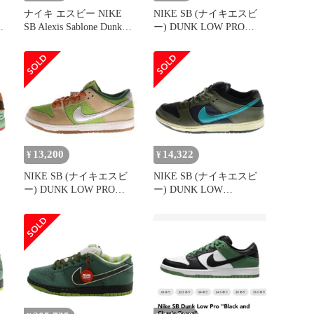
ナイキ エスビー NIKE
NIKE SB (ナイキエスビ
O
SB Alexis Sablone Dunk
ー) DUNK LOW PRO
Low Pro White and Pacific
ESCARGOT ダンクロー
ン
Moss ダンク ロー プロ ホ
プロ エスカルゴ ローカ
ワイト アンド パシフィ
ットスニーカー グリーン
ックモス スニーカー 靴
US8/26cm FQ7585-200
26.5㎝ US8.5 グリーン
13,200
14,322
¥
¥
NIKE SB (ナイキエスビ
NIKE SB (ナイキエスビ
ー) DUNK LOW PRO
ー) DUNK LOW
 ダ
ESCARGOT ダンクロー
MEDIUM OLIVE TURBO
ト
プロ エスカルゴ ローカ
GREEN ダンクロー ミデ
ットスニーカー グリーン
ィアムオリーブ ターボグ
US9.5/27.5cm FQ7585-200
リーン ローカットスニー
カー 304292-230
US10/28cm グリーン