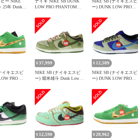
ビー NIKE
ナイキ NIKE SB DUNK
NIKE SB (ナイキエスビ
25年 Dunk
LOW PRO PHANTOM
ー) DUNK LOW PRO
urmaline ダン
MALACHITE HYPER
BLACK AND CLASSIC
ロ スニーカー
ROYAL 27cm HF3704-001
GREEN BQ6817-302 ダ
300 グリーン系
エスビー ダンク ロー プ
ク ブラックアンドクラ
ロ ファントム マラカイ
ックグリーン ローカッ
ト ハイパー ロイヤル
スニーカー ホワイト/グ
▲■250819
リーン US9.5/27.5cm
37,999
12,589
¥
¥
 (ナイキエスビ
NIKE SB (ナイキエスビ
NIKE SB (ナイキエスビ
LOW PRO ダ
ー) 堀米雄斗 Dunk Low
ー) DUNK LOW PRO
スエード ロー
Matcha ダンク プロ 抹茶
CELADON ダンク セラ
ーカー グリー
ローカットスニーカー グ
ン ローカットスニーカ
817-303
リーン US8.5/26.5cm
ブルー/カーキ
HF8022-300
US10.5/28.5cm BQ6817-
301
12,590
28,962
¥
¥