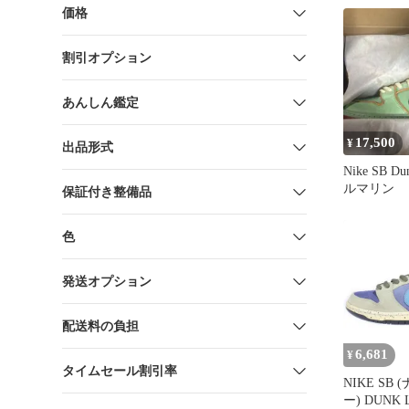
価格
割引オプション
あんしん鑑定
17,500
¥
出品形式
Nike SB Du
ルマリン
保証付き整備品
色
発送オプション
配送料の負担
6,681
¥
タイムセール割引率
NIKE SB
ー) DUNK 