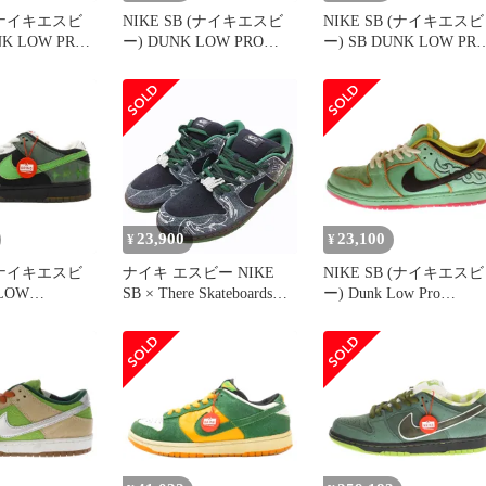
 (ナイキエスビ
NIKE SB (ナイキエスビ
NIKE SB (ナイキエスビ
NK LOW PRO
ー) DUNK LOW PRO
ー) SB DUNK LOW PR
 GREEN ダンク
TOURMALINE HF3058-
エスビー ダンク ローカ
 クラシックグ
300 ダンク トルマリン ロ
ットスニーカー グリー
ーカットスニー
ーカットスニーカー
US10.5 BQ6817-303
ーン/ブラック
US9.5/27.5cm グリーン
BQ6817-302
23,900
23,100
¥
¥
 (ナイキエスビ
ナイキ エスビー NIKE
NIKE SB (ナイキエスビ
LOW
SB × There Skateboards
ー) Dunk Low Pro
 C&K ダンクロ
Dunk Low Pro Anthracite
Tourmaline HF3058-300
ム C&K ロー
and Gorge Green コラボ
ンクロープロ ローカッ
ーカーシュー
スニーカー シューズ
スニーカー トルマリン
ト/グリーン
HF7743-001 緑 US11
グリーン US8.5/26.5cm
-031
29.0cm