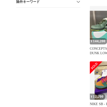
除外キーワード
CELADON B
ダンク セ
ットスニー
カーキ US10
144,200
¥
CONCEPTS
DUNK LOW 
LOBSTER
12,200
¥
NIKE SB -