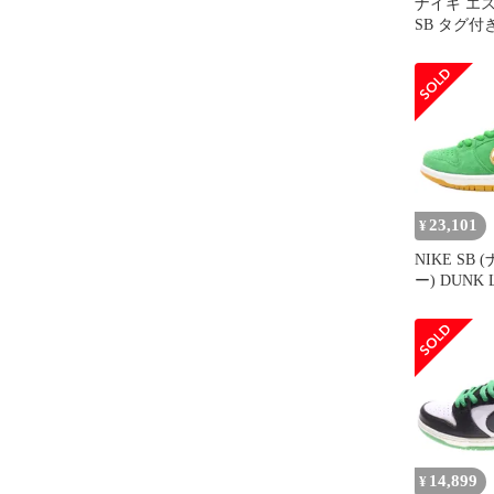
ナイキ エス
SB タグ付き 
Low Pro To
ク ロー プ
HF3058-
US9 27cm
23,101
¥
NIKE SB
ー) DUNK 
ンク プロ 
カットスニ
ン US8 BQ6
14,899
¥