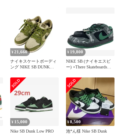
28.5
Phantom Malachite Hyper
Royal ダンク ロー ファン
トム マラカイト ハイパ
ー ロイヤル HF3704-001
27 グレー ブルー
▲■260302
21,660
19,800
¥
¥
ナイキスケートボーディ
NIKE SB (ナイキエスビ
ング NIKE SB DUNK
ー) ×There Skateboards
LOW PRO QS MATCHA
Dunk Low Pro ダンクロー
ン
メンズ JPN：27
プロ HF7743-001 27cm
US9 グリーン×ブラック
カ
メンズ/043
15,000
8,500
¥
¥
Nike SB Dunk Low PRO
池*ん様 Nike SB Dunk