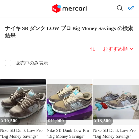
ナイキ SB ダンク LOW プロ Big Money Savings の検索
結果
並び替え
販売中のみ表示
10,500
11,000
13,500
¥
¥
¥
Nike SB Dunk Low Pro
Nike SB Dunk Low Pro
Nike SB Dunk Low Pro
"Big Money Savings"
“Big Money Savings”
"Big Money Savings"