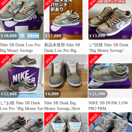
18,000
17,000
13,000
¥
¥
¥
Nike SB Dunk Low Pro
新品未使用 Nike SB
シ*読様 Nike SB Dunk
Big Money Savings
Dunk Low Pro Big
"Big Money Savings"メ
Money
ンズ
12,000
6,000
21,500
¥
¥
¥
し*お様 Nike SB Dunk
Nike SB Dunk Big
NIKE SB DUNK LOW
Low Pro "Big Money Sav
Money Savings 28cm
PRO PRM
BigMoneySavings