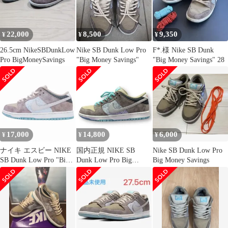
22,000
8,500
9,350
¥
¥
¥
26.5cm NikeSBDunkLow
Nike SB Dunk Low Pro
F*.様 Nike SB Dunk
Pro BigMoneySavings
"Big Money Savings"
"Big Money Savings" 28
17,000
14,800
6,000
¥
¥
¥
ナイキ エスビー NIKE
国内正規 NIKE SB
Nike SB Dunk Low Pro
SB Dunk Low Pro "Big
Dunk Low Pro Big
Big Money Savings
Money Savings" ダンク
Money Savings FZ3129-
ロープロ ビッグマネー
200 ビッグマネー セー
セービング スニーカー
ビングス ダンク スニー
シューズ FZ3129-200
カー ナイキ 30cm
US9/27.0cm ベージュ
78607A1
メンズ/