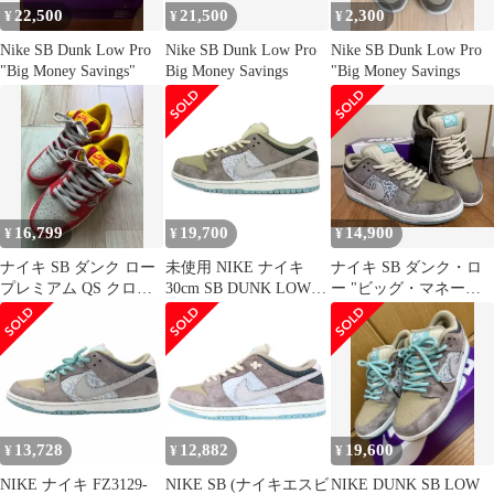
22,500
21,500
2,300
¥
¥
¥
Nike SB Dunk Low Pro
Nike SB Dunk Low Pro
Nike SB Dunk Low Pro
"Big Money Savings"
Big Money Savings
"Big Money Savings
16,799
19,700
14,900
¥
¥
¥
ナイキ SB ダンク ロー
未使用 NIKE ナイキ
ナイキ SB ダンク・ロ
プレミアム QS クロフ
30cm SB DUNK LOW
ー "ビッグ・マネー・
ィッシュ (245)
PRO PRM BIG MONEY
セービング"
SAVINGS FZ3129-200
スケートボーディング
ダンク ロー ブラウン
88000125
13,728
12,882
19,600
¥
¥
¥
NIKE ナイキ FZ3129-
NIKE SB (ナイキエスビ
NIKE DUNK SB LOW