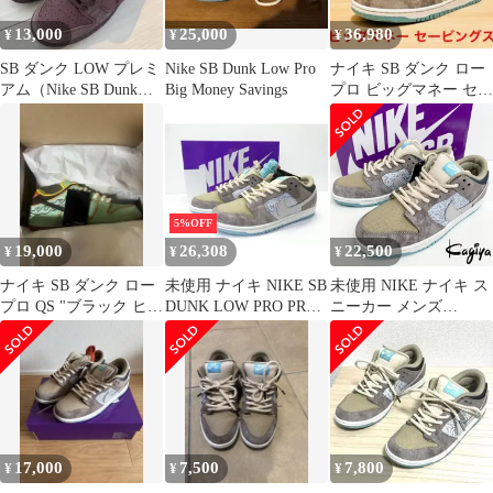
13,000
25,000
36,980
¥
¥
¥
SB ダンク LOW プレミ
Nike SB Dunk Low Pro
ナイキ SB ダンク ロー
アム（Nike SB Dunk
Big Money Savings
プロ ビッグマネー セー
Low PRM）
ビングス 29.5㎝
5%OFF
19,000
26,308
22,500
¥
¥
¥
ナイキ SB ダンク ロー
未使用 ナイキ NIKE SB
未使用 NIKE ナイキ ス
プロ QS "ブラック ヒス
DUNK LOW PRO PRM
ニーカー メンズ
トリー マンス
Big Money Savings
FZ3129-200 ナイキSB
FZ3129-200 size:26.5cm
ダンク LOW PRO PRM
靴 △WT5217
ベージュ 水色 "Big
Money Savings" 28cm
17,000
7,500
7,800
¥
¥
¥