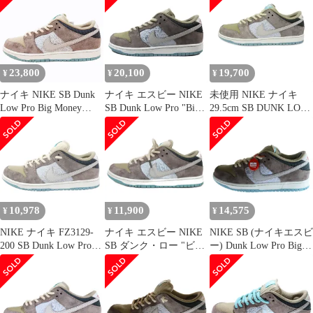
ク ロー プロ ビッグ マ
スニーカー シューズ 切
ビングス ダンク スニー
ネー セービングス 【ブ
替 スエード 総柄
カー ナイキ 26cm
ランド古着ベクトル】
FZ3129-200 ブラウン
73855A1
【中古】 ▲■250319
シルバー マルチカラー
US9.5 27.5cm
23,800
20,100
19,700
¥
¥
¥
ナイキ NIKE SB Dunk
ナイキ エスビー NIKE
未使用 NIKE ナイキ
Low Pro Big Money
SB Dunk Low Pro "Big
29.5cm SB DUNK LOW
Savings ダンク ロー ビ
Money Savings" ダンク
PRO PRM BIG MONEY
ッグ マネー セービング
ロー プロ "ビッグマネ
SAVINGS FZ3129-200
スニーカー シューズ 切
ー セービングス"
スケートボーディング
替 スエード 総柄
FZ3129-200 靴 シュー
ダンク ブラウン
FZ3129-200 ブラウン
ズ 27㎝ メンズ
88000119
シルバー マルチカラー
US9.5 27.5cm
10,978
11,900
14,575
¥
¥
¥
NIKE ナイキ FZ3129-
ナイキ エスビー NIKE
NIKE SB (ナイキエスビ
200 SB Dunk Low Pro
SB ダンク・ロー "ビッ
ー) Dunk Low Pro Big
Big Money Savings ダン
グ・マネー・セービン
Money Savings ダンク
ク ロー プロ ローカッ
グ" FZ3129-200 DUNK
ロー プロ ビッグマネー
トスニーカー チャコー
LOW PRO スニーカー
セービングス ローカッ
ル系 ベージュ系
26.5cm US8.5 ■MNK3
トスニーカー ブラウン/
26.5cm【中古】
ライトブルー US9/27cm