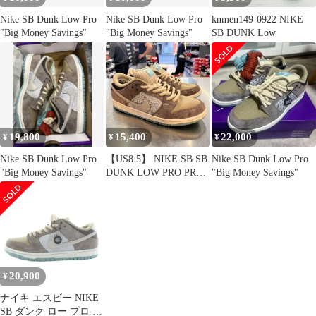
Nike SB Dunk Low Pro
Nike SB Dunk Low Pro
knmen149-0922 NIKE
"Big Money Savings"
"Big Money Savings"
SB DUNK Low
19,800
15,400
22,000
¥
¥
¥
Nike SB Dunk Low Pro
【US8.5】 NIKE SB SB
Nike SB Dunk Low Pro
"Big Money Savings"
DUNK LOW PRO PRM
"Big Money Savings"
BIG MONEY FZ3129-
200 【中古】 箱無
20,900
¥
ナイキ エスビー NIKE
SB ダンク ロー プロ ビ