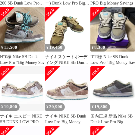
200 SB Dunk Low Pro
ー) Dunk Low Pro Big
PRO Big Money Savings
Big Money Savings ダン
Money Savings ダンク
ク ロー プロ ビッグマ
ロー プロ ビッグマネー
ネー セービングス ロー
セービングス ローカッ
カット スニーカー ブラ
トスニーカー マルチ
ウン系 マルチカラー系
US9.5/27.5cm
27cm【中古】
15,500
19,460
8,300
¥
¥
¥
H*0様 Nike SB Dunk
ナイキスケートボーデ
R*R様 Nike SB Dunk
Low Pro "Big Money Sav
ィング NIKE SB Dunk
Low Pro "Big Money Sav
Low Pro Big Money
Savings メンズ JPN：26
19,800
20,900
19,800
¥
¥
¥
ナイキ エスビー NIKE
ナイキ NIKE SB Dunk
国内正規 新品 Nike SB
SB DUNK LOW PRO
Low Pro Big Money
Dunk Low Pro Big
BIG MONEY SAVINGS
Savings ダンク ロー ビ
Money Savings FZ3129-
27cm FZ3129-200 ダン
ッグ マネー セービング
200 ビッグマネー セー