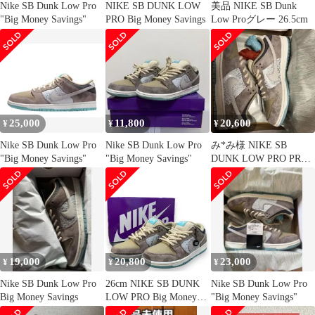
Nike SB Dunk Low Pro
NIKE SB DUNK LOW
美品 NIKE SB Dunk
"Big Money Savings"
PRO Big Money Savings
Low Proグレー 26.5cm
25,000
11,800
20,600
¥
¥
¥
Nike SB Dunk Low Pro
Nike SB Dunk Low Pro
み*み様 NIKE SB
"Big Money Savings"
"Big Money Savings"
DUNK LOW PRO PRM
27.5cm
19,000
20,800
23,000
¥
¥
¥
Nike SB Dunk Low Pro
26cm NIKE SB DUNK
Nike SB Dunk Low Pro
Big Money Savings
LOW PRO Big Money
"Big Money Savings"
Savings スニーカー