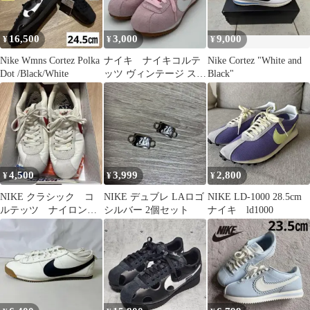
16,500
3,000
9,000
¥
¥
¥
Nike Wmns Cortez Polka
ナイキ ナイキコルテ
Nike Cortez "White and
Dot /Black/White
ッツ ヴィンテージ スウ
Black"
ェード ピンクフォーム
23cm
4,500
3,999
2,800
¥
¥
¥
NIKE クラシック コ
NIKE デュブレ LAロゴ
NIKE LD-1000 28.5cm
ルテッツ ナイロン
シルバー 2個セット
ナイキ ld1000
プレミアム 28センチ