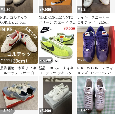
5,200
9,000
1,980
¥
¥
¥
NIKE コルテッツ
NIKE CORTEZ VNTG
ナイキ スニーカー
CORTEZ 25.5cm
グリーン スエード スニ
コルテッツ 23.5cm
ーカー 26.5cm
3,990
5,500
7,800
¥
¥
¥
最終価格‼️ 本革 ナイキ
新品 28.5㎝ ナイキ
NIKE W CORTEZ ウィ
コルテッツ レザー 白
コルテッツ テキスタイ
メンズ コルテッツ パー
赤 青 23cm 即購入OK
ル イエロー ブラッ
プル 25.5cm
ク
5,700
5,000
8,600
¥
¥
¥