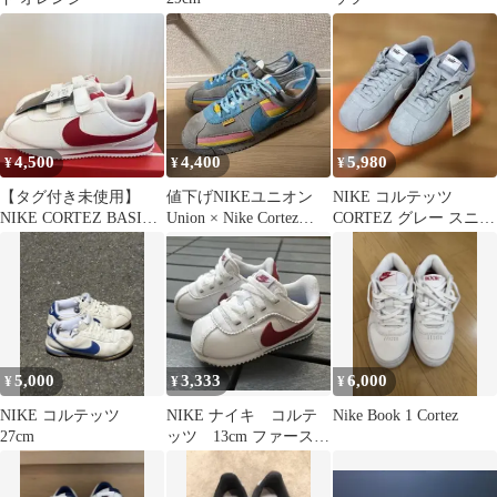
4,500
4,400
5,980
¥
¥
¥
【タグ付き未使用】
値下げNIKEユニオン
NIKE コルテッツ
NIKE CORTEZ BASIC
Union × Nike Cortez
CORTEZ グレー スニー
キッズ22cm
26.5cm
カー 新品 25センチ
5,000
3,333
6,000
¥
¥
¥
NIKE コルテッツ
NIKE ナイキ コルテ
Nike Book 1 Cortez
27cm
ッツ 13cm ファースト
シューズ ホワイト
白赤