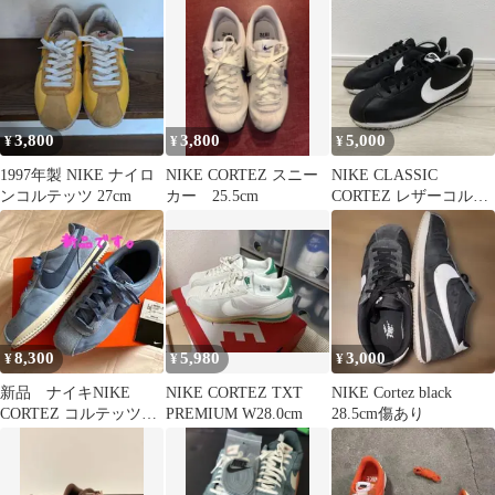
3,800
3,800
5,000
¥
¥
¥
1997年製 NIKE ナイロ
NIKE CORTEZ スニー
NIKE CLASSIC
ンコルテッツ 27cm
カー 25.5cm
CORTEZ レザーコルテ
ッツ 27.5cm
8,300
5,980
3,000
¥
¥
¥
新品 ナイキNIKE
NIKE CORTEZ TXT
NIKE Cortez black
CORTEZ コルテッツ
PREMIUM W28.0cm
28.5cm傷あり
SE GS 25cm