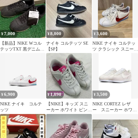
27cm 新品
トロ
7,000
8,000
3,600
¥
¥
¥
【新品】NIKE Wコル
ナイキ コルテッツ SE
NIKE ナイキ コルテッ
テッツTXT 黒デニム
【SP】
ツ クラシック スニーカ
28cm（メンズ27.5cm
ー 23cm
位）
6,900
1,890
3,500
¥
¥
¥
NIKE ナイキ コルテ
【NIKE】キッズ スニ
NIKE CORTEZ レザ
ッツ
ーカー ホワイト ピンク
ー スニーカー ホワイ
コルテッツ
ト 22.5 美品