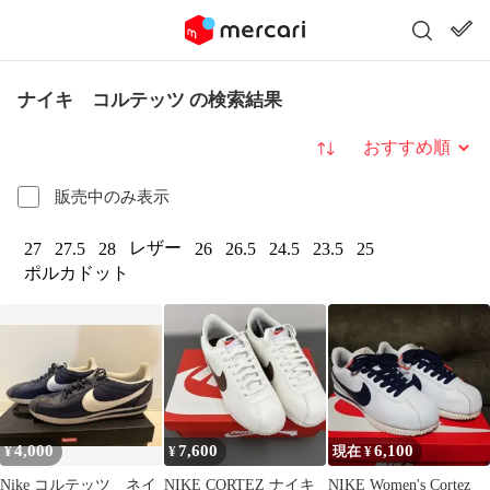
ナイキ コルテッツ の検索結果
並び替え
販売中のみ表示
レザー
27
27.5
28
26
26.5
24.5
23.5
25
ポルカドット
4,000
7,600
6,100
¥
¥
現在 ¥
Nike コルテッツ ネイ
NIKE CORTEZ ナイキ
NIKE Women's Cortez