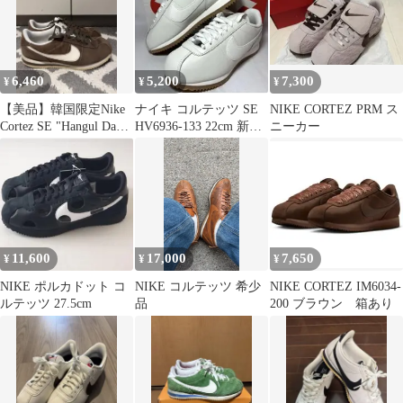
6,460
5,200
7,300
¥
¥
¥
【美品】韓国限定Nike
ナイキ コルテッツ SE
NIKE CORTEZ PRM ス
Cortez SE "Hangul Day"
HV6936-133 22cm 新
ニーカー
26.5
品・未使用
11,600
17,000
7,650
¥
¥
¥
NIKE ポルカドット コ
NIKE コルテッツ 希少
NIKE CORTEZ IM6034-
ルテッツ 27.5cm
品
200 ブラウン 箱あり