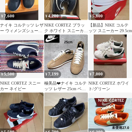
7,600
4,200
5,800
¥
¥
¥
ナイキ コルテッツ レザ
NIKE CORTEZ ブラッ
【新品】NIKE コルテ
ー ウィメンズシューズ
ク ホワイト スニーカ
ッツ スニーカー 29.5cm
24センチ
ー 値下げ◎
5,500
7,199
7,000
¥
¥
¥
NIKE CORTEZ スニー
極美品❤️ナイキ コルテ
NIKE CORTEZ ホワイ
カー ネイビー
ッツ レザー 25cm ベー
ト/グリーン
ジュ パンチング 希少