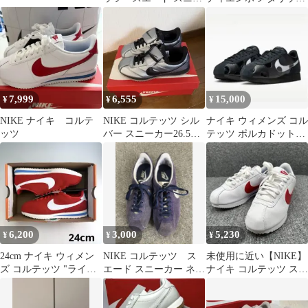
カー 24cm
クールグレー 27.5cm
7,999
6,555
15,000
¥
¥
¥
NIKE ナイキ コルテ
NIKE コルテッツ シル
ナイキ ウィメンズ コル
ッツ
バー スニーカー26.5最
テッツ ポルカドット
終値下げ
23.5cm
6,200
3,000
5,230
¥
¥
¥
24cm ナイキ ウィメン
NIKE コルテッツ ス
未使用に近い【NIKE】
ズ コルテッツ "ライト
エード スニーカー ネイ
ナイキ コルテッツ スニ
クリムゾン" 赤
ビー 26cm
ーカー ホワイト 23㎝