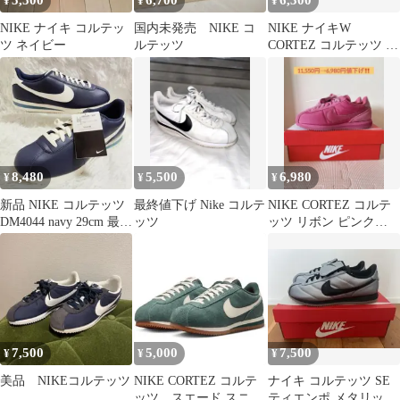
5,500
6,700
6,300
¥
¥
¥
NIKE ナイキ コルテッ
国内未発売 NIKE コ
NIKE ナイキW
ツ ネイビー
ルテッツ
CORTEZ コルテッツ オ
レンジカラー 未使用
27.0
8,480
5,500
6,980
¥
¥
¥
新品 NIKE コルテッツ
最終値下げ Nike コルテ
NIKE CORTEZ コルテ
DM4044 navy 29cm 最終
ッツ
ッツ リボン ピンク
価格
24cm 新品 箱付き
7,500
5,000
7,500
¥
¥
¥
美品 NIKEコルテッツ
NIKE CORTEZ コルテ
ナイキ コルテッツ SE
ッツ スエード スニー
ティエンポ メタリック