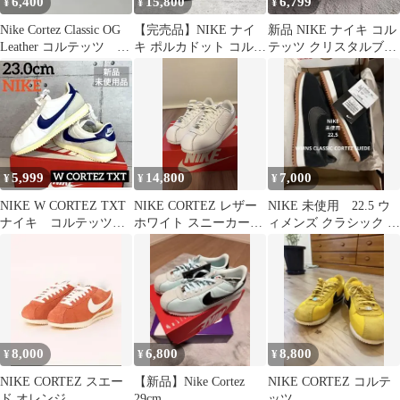
6,400
15,800
6,799
¥
¥
¥
Nike Cortez Classic OG
【完売品】NIKE ナイ
新品 NIKE ナイキ コル
Leather コルテッツ レ
キ ポルカドット コルテ
テッツ クリスタルブル
ザー
ッツ 23cm
ー/セイル 23.5㎝
5,999
14,800
7,000
¥
¥
¥
NIKE W CORTEZ TXT
NIKE CORTEZ レザー
NIKE 未使用 22.5 ウ
ナイキ コルテッツ
ホワイト スニーカー希
ィメンズ クラシック コ
テキスタイル ホワイ
少
ルテッツ スエード
ト
8,000
6,800
8,800
¥
¥
¥
NIKE CORTEZ スエー
【新品】Nike Cortez
NIKE CORTEZ コルテ
ド オレンジ
29cm
ッツ