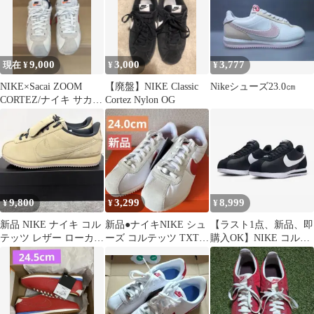
9,000
3,000
3,777
現在 ¥
¥
¥
NIKE×Sacai ZOOM
【廃盤】NIKE Classic
Nikeシューズ23.0㎝
CORTEZ/ナイキ サカイ
Cortez Nylon OG
27cm 格安
9,800
3,299
8,999
¥
¥
¥
新品 NIKE ナイキ コル
新品●ナイキNIKE シュ
【ラスト1点、新品、即
テッツ レザー ローカッ
ーズ コルテッツ TXT
購入OK】NIKE コルテ
ト スニーカー 27.5
GS 24cm●IH7654
ッツ ブラック 27.5cm