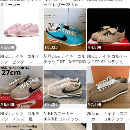
スニーカー
ッツ レザー 28.5cm
DM4044-114
5,600
8,333
4,800
¥
¥
¥
NIKE ナイキ コルテ
新品28㎝ ナイキ コル
NIKE ナイキ コルテッ
ッツ ピンク スニー
テッツ TXT MHF0263
ツ LTR SE パラシュー
カー
トベージュ 27.5
6,680
8,222
7,500
¥
¥
¥
NIKE ナイキ コルテ
NIKEスニーカー
26.5cm ナイキ スニ
ッツ メンズ 靴 ロ
★NIKE コルテッツ
ーカー コルテッツ レ
ーカットスニーカー
★W26.5M26★NIKEレ
ザー HQ1841-200