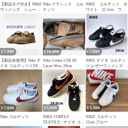
【新品タグ付き】NIKE
Nike クラシック コル
NIKE コルテッツ ホ
ウィメンズ シュー
テッツ
ワイト 25.5cm ウィ
ズ コルテッツ スニ
メンズ
ーカー 23.0
7,980
10,000
3,800
¥
¥
¥
【新品未使用】Nike ナ
Nike Cortez LTR SE
NIKE ナイキ コルテッ
イキ コルテッツ LTR
Cacao Wow 29cm
ツ レザーウィメンズ ブ
SE レザー （29.0）
ラック 24㌢
7,600
5,999
3,900
¥
¥
¥
Nike コルテッツ
NIKE CORTEZ
NIKE コルテッツ
TEXTILE / ナイキ コル
15cm ブルー
テッツ テキスタイル