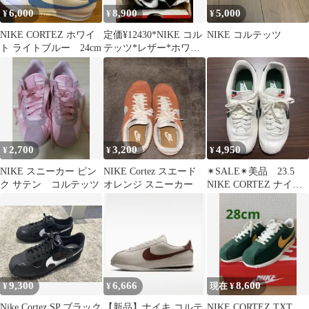
6,000
8,900
5,000
¥
¥
¥
NIKE CORTEZ ホワイ
定価¥12430*NIKE コル
NIKE コルテッツ
ト ライトブルー 24cm
テッツ*レザー*ホワイ
ト×ブラック*24cm
2,700
3,200
4,950
¥
¥
¥
NIKE スニーカー ピン
NIKE Cortez スエード
✴︎SALE✴︎美品 23.5
ク サテン コルテッツ
オレンジ スニーカー
NIKE CORTEZ ナイキ
コルテッツ
9,300
6,666
8,600
¥
¥
現在 ¥
Nike Cortez SP ブラック
【新品】ナイキ コルテ
NIKE CORTEZ TXT