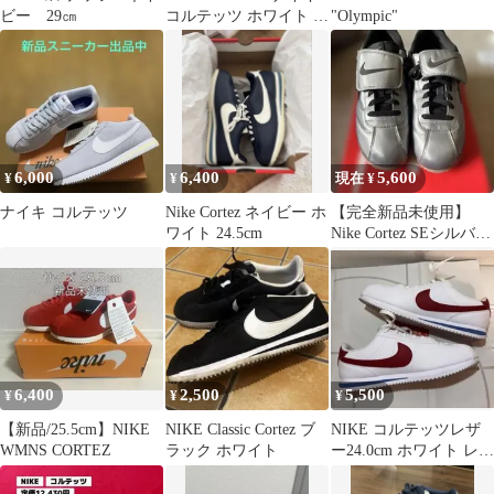
ビー 29㎝
コルテッツ ホワイト ブ
"Olympic"
ラウン
6,000
6,400
5,600
¥
¥
現在 ¥
ナイキ コルテッツ
Nike Cortez ネイビー ホ
【完全新品未使用】
ワイト 24.5cm
Nike Cortez SEシルバー
スニーカー
6,400
2,500
5,500
¥
¥
¥
【新品/25.5cm】NIKE
NIKE Classic Cortez ブ
NIKE コルテッツレザ
WMNS CORTEZ
ラック ホワイト
ー24.0cm ホワイト レッ
ド ブルー