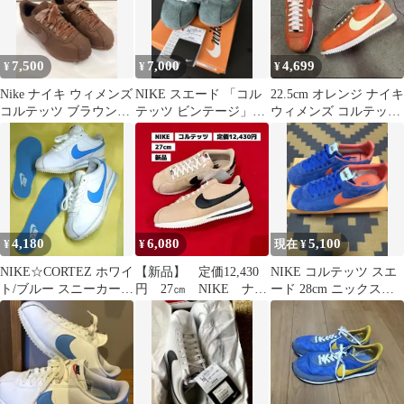
7,500
7,000
4,699
¥
¥
¥
Nike ナイキ ウィメンズ
NIKE スエード 「コル
22.5cm オレンジ ナイキ
コルテッツ ブラウン
テッツ ビンテージ」モ
ウィメンズ コルテッツ
23.5cm
デル
TXT
4,180
6,080
5,100
¥
¥
現在 ¥
NIKE☆CORTEZ ホワイ
【新品】 定価12,430
NIKE コルテッツ スエ
ト/ブルー スニーカー
円 27㎝ NIKE ナイ
ード 28cm ニックスカ
23.0ⅽⅿ
キ CORTEZ コルテ
ラー
ッツ