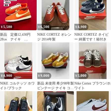
5,580
6,500
4,900
¥
¥
¥
新品 定価12,430円
NIKE CORTEZ オレン
NIKE CORTEZ ネイビ
28㎝ ナイキ
ジ 2014年製
ー 綺麗です！箱付き
CORTEZ コルテッ
ツ スニーカー
4,900
9,000
5,000
¥
¥
¥
NIKE コルテッツ ホワ
新品 未使用 希少98年製
Nike Cortez ブラウン/ホ
イト/ブラック
ビンテージ ナイキ コル
ワイト
テッツⅡ ナイロンコル
テッツ