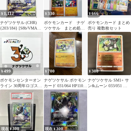
1,112
330
666
¥
¥
¥
ナゲツケサル (CHR)
ポケモンカード ナゲ
ポケモンカード まとめ
{203/184} [S8b/VMAX
ツケサル まとめ処
売り 複数枚セット
クライマックス] [SS] 1
分 S-179
枚
499
700
300
¥
¥
¥
ポケモンセンターオン
ナゲツケサル ポケモン
ナゲツケサル SM1+ サ
ライン 30周年ロゴステ
カード 031/064 HP110な
ン&ムーン 033/051 ミ
ッカー 【ナゲツケサ
どなど
ラー
ル】
300
300
現在 ¥
現在 ¥