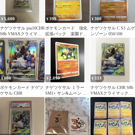
5,600
399
300
¥
¥
¥
ナゲツケサル psa10CHR
ポケモンカード 強化
ナゲツケサル C S3 ムゲ
S8b VMAXクライマッ
拡張パック 楽園ドラ
ンゾーン 050/100
クス ✨
ゴーナ ナゲツケサル
800
2,099
333
¥
¥
¥
ポケモンカード ナゲツ
ナゲツケサル ミラー
ナゲツケサル CHR S8b
ケサル CHR
SM1+ サン&ムーン な
VMAXクライマックス
げつける チームプレイ
203/184