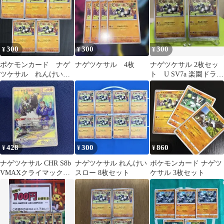
300
300
300
¥
¥
¥
ポケモンカード ナゲ
ナゲツケサル 4枚
ナゲツケサル 2枚セッ
ツケサル れんけいス
ト U SV7a 楽園ドラゴ
ロー 5枚
ーナ 031/064
428
300
860
¥
¥
¥
ナゲツケサル CHR S8b
ナゲツケサル れんけい
ポケモンカード ナゲツ
VMAXクライマックス
スロー 8枚セット
ケサル 3枚セット
203/184