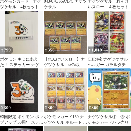
ポケモンカード ナゲ
043/070/S5A/B/C ナゲツ
ナゲツケサル れんけ
ツケサル 4枚セット
ケサル
いスロー ４枚セット
れんけいスロー
799
350
1,819
¥
¥
¥
ポケモン キミにあえ
【れんけいスロー】ナ
CHR4枚 ナゲツケサル
た！ ステッカー ナゲツ
ゲツケサル sv7a収
ヘルガー ガラルタチフ
ケサル
録 デッキパーツ 構
サグマ アップリュー
築
203/1
300
300
360
¥
¥
¥
韓国限定 ポケモン ポッ
ポケモンカード150 ナ
ナゲツケサル①～⑤ ポ
プアップ 30周年 ステッ
ゲツケサル ホルード チ
ケモンカードバラ売り
カー ナゲツケサル
ヲハウハネ