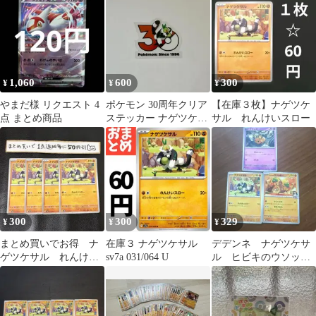
1,060
600
300
¥
¥
¥
やまだ様 リクエスト 4
ポケモン 30周年クリア
【在庫３枚】ナゲツケ
点 まとめ商品
ステッカー ナゲツケサ
サル れんけいスロー
ル 中国限定
300
300
329
¥
¥
¥
まとめ買いでお得 ナ
在庫３ ナゲツケサル
デデンネ ナゲツケサ
ゲツケサル れんけい
sv7a 031/064 U
ル ヒビキのウソッキ
スロー
ー セット