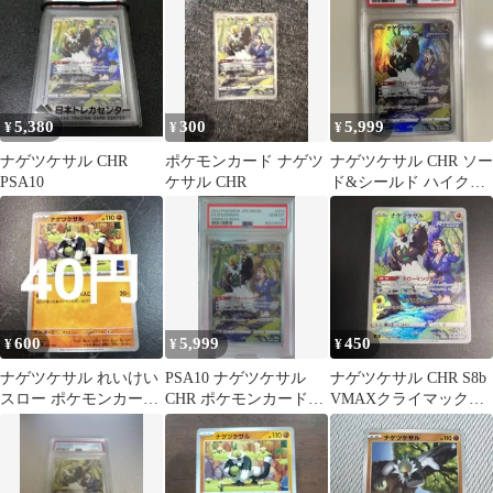
マック…
5,380
300
5,999
¥
¥
¥
ナゲツケサル CHR
ポケモンカード ナゲツ
ナゲツケサル CHR ソー
PSA10
ケサル CHR
ド&シールド ハイクラ
スパック VMAXクライ
マック…
600
5,999
450
¥
¥
¥
ナゲツケサル れいけい
PSA10 ナゲツケサル
ナゲツケサル CHR S8b
スロー ポケモンカード
CHR ポケモンカード
VMAXクライマックス
在庫2
VMAXクライマックス
203/184