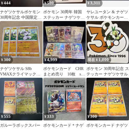
444
500
3,311
¥
¥
¥
ナゲツケサルポケモン
ポケモン 30周年 韓国
ヤレユータン & ナゲツ
30周年記念 中国限定ス
ステッカー ナゲツケサ
ケサル ポケモンカード
テッカー
ル
セット
300
4,999
1,000
¥
¥
現在 ¥
ナゲツケサル S8b
ポケモンカード CHR
ポケモン 30周年記念 ス
VMAXクライマックス
まとめ売り 10枚 s8b
テッカー ナゲツケサル
088/184 3枚
VMAXクライマックス
555
333
300
¥
¥
¥
ガルーラボックスパー
ポケモンカード＊ナゲ
ポケモンカード ナゲツ