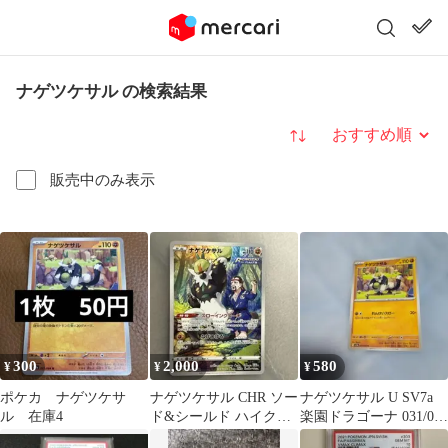
ナゲツケサル の検索結果
並び替え
販売中のみ表示
300
2,000
580
¥
¥
¥
ポケカ ナゲツケサ
ナゲツケサル CHR ソー
ナゲツケサル U SV7a
ル 在庫4
ド&シールド ハイクラ
楽園ドラゴーナ 031/064
スパック VMAXクライ
値下げ