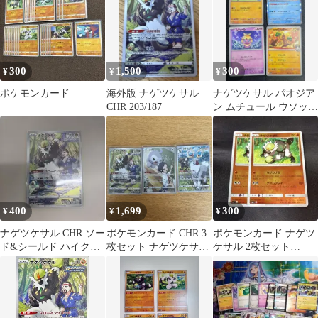
300
1,500
300
¥
¥
¥
ポケモンカード
海外版 ナゲツケサル
ナゲツケサル パオジア
CHR 203/187
ン ムチュール ウソッキ
ー 4枚セット
400
1,699
300
¥
¥
¥
ナゲツケサル CHR ソー
ポケモンカード CHR 3
ポケモンカード ナゲツ
ド&シールド ハイクラ
枚セット ナゲツケサル
ケサル 2枚セット
スパック VMAXクラ
ポワルン アヤシシ
058/114