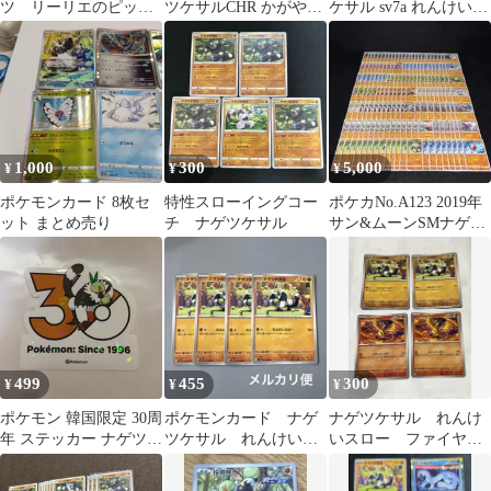
ツ リーリエのピッ
ツケサルCHR かがやく
ケサル sv7a れんけいス
ピ みどりのめん フ
ヒードラン
ロー 4枚
ァイヤー ナゲツケサ
ル
1,000
300
5,000
¥
¥
¥
ポケモンカード 8枚セ
特性スローイングコー
ポケカNo.A123 2019年
ット まとめ売り
チ ナゲツケサル
サン&ムーンSMナゲツ
ケサル ルチャブル156
枚
499
455
300
¥
¥
¥
ポケモン 韓国限定 30周
ポケモンカード ナゲ
ナゲツケサル れんけ
年 ステッカー ナゲツケ
ツケサル れんけいス
いスロー ファイヤ
サル
ロー
ー 各種２枚