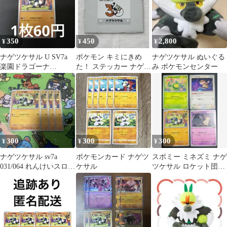
350
450
2,800
¥
¥
¥
ナゲツケサル U SV7a
ポケモン キミにきめ
ナゲツケサル ぬいぐる
楽園ドラゴーナ
た！ ステッカー ナゲツ
み ポケモンセンター
031/064 残り2枚
ケサル
300
300
300
¥
¥
¥
ナゲツケサル sv7a
ポケモンカード ナゲツ
スボミー ミネズミ ナゲ
031/064 れんけいスロー
ケサル
ツケサル ロケット団の
4枚 ポケモンカード
ミミッキュ 計４枚 ポケ
モンカード