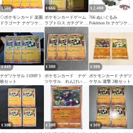
500
666
2,400
¥
¥
¥
◇ポケモンカード 楽園
ポケモンカードゲーム
766 ぬいぐるみ
ドラゴーナ ナゲツケサ
ラブトロス ガチグマ ナ
Pokémon fit ナゲツケサ
ル 4枚 /
ゲツケサル イイネイヌ
ル
汎用
449
300
300
¥
¥
¥
ナゲツケサル 110HP 3
ポケモンカード ナゲ
ポケモンカード ナゲツ
枚セット
ツケサル れんけいス
ケサル 連撃 2枚セット
ロー 3枚セット
300
300
300
¥
¥
¥