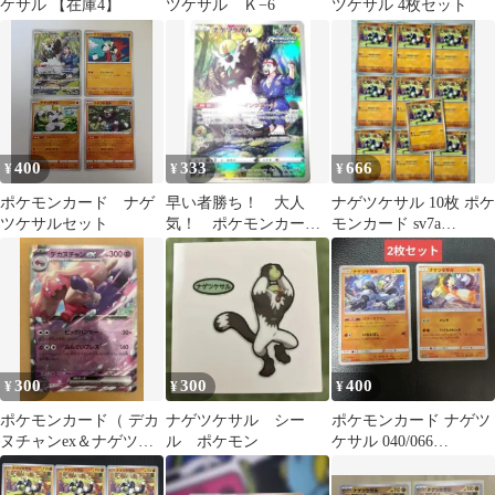
ケサル 【在庫4】
ツケサル Ｋ−6
ツケサル 4枚セット
400
333
666
¥
¥
¥
ポケモンカード ナゲ
早い者勝ち！ 大人
ナゲツケサル 10枚 ポケ
ツケサルセット
気！ ポケモンカー
モンカード sv7a
ド ナゲツケサル
031/064
(S8b) CHR ホイル
300
300
400
¥
¥
¥
ポケモンカード（ デカ
ナゲツケサル シー
ポケモンカード ナゲツ
ヌチャンex＆ナゲツケ
ル ポケモン
ケサル 040/066
サル ）
031/051 2枚セット