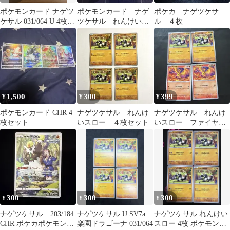
ポケモンカード ナゲツ
ポケモンカード ナゲ
ポケカ ナゲツケサ
ケサル 031/064 U 4枚
ツケサル れんけいス
ル ４枚
れんけいスロー
ロー 4枚
1,500
300
399
¥
¥
¥
ポケモンカード CHR 4
ナゲツケサル れんけ
ナゲツケサル れんけ
枚セット
いスロー ４枚セット
いスロー ファイヤ
ー とうしのつばさ
各2枚
300
300
300
¥
¥
¥
ナゲツケサル 203/184
ナゲツケサル U SV7a
ナゲツケサル れんけい
CHR ポケカポケモンカ
楽園ドラゴーナ 031/064
スロー 4枚 ポケモンカ