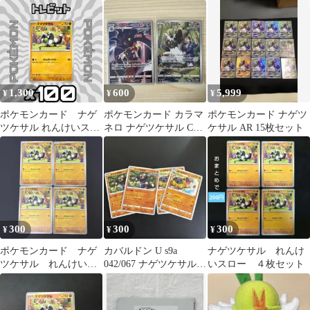
ード
ード
1,300
600
5,999
¥
¥
¥
ポケモンカード ナゲ
ポケモンカード カラマ
ポケモンカード ナゲツ
ツケサル れんけいスロ
ネロ ナゲツケサル CHR
ケサル AR 15枚セット
ー 100枚まとめ売り
2枚セット
300
300
300
¥
¥
¥
ポケモンカード ナゲ
カバルドン U s9a
ナゲツケサル れんけ
ツケサル れんけいス
042/067 ナゲツケサル
いスロー ４枚セット
ロー 4枚
C s5a 043/070