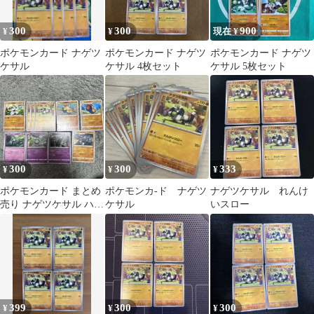
300
300
900
¥
¥
現在 ¥
ポケモンカード ナゲツ
ポケモンカード ナゲツ
ポケモンカード ナゲツ
ケサル
ケサル 4枚セット
ケサル 5枚セット
300
300
333
¥
¥
¥
ポケモンカード まとめ
ポケモンカ-ド ナゲツ
ナゲツケサル れんけ
売り ナゲツケサル ハリ
ケサル
いスロー
テヤマ ゴビット ゴルー
グ
399
300
300
¥
¥
¥