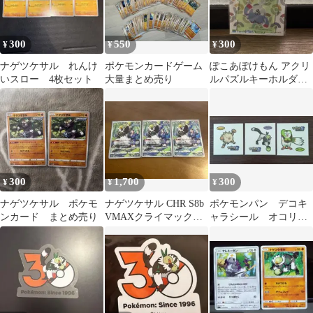
300
550
300
¥
¥
¥
ナゲツケサル れんけ
ポケモンカードゲーム
ぽこあぽけもん アクリ
いスロー 4枚セット
大量まとめ売り
ルパズルキーホルダー
ナゲツケサル
300
1,700
300
¥
¥
¥
ナゲツケサル ポケモ
ナゲツケサル CHR S8b
ポケモンパン デコキ
ンカード まとめ売り
VMAXクライマックス
ャラシール オコリザ
203/184 3枚セット
ル ナゲツケサル フ
クスロー 20周年