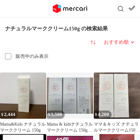
ナチュラルマーククリーム150g の検索結果
並び替え
販売中のみ表示
2,444
5,500
4,200
¥
¥
¥
Mama&Kids ナチュラル
Mama & kidsナチュラル
ママ＆キッズ ナチュラ
マーククリーム 150g
マーククリーム 150g×3
ルマーククリーム150g
本
＊2個