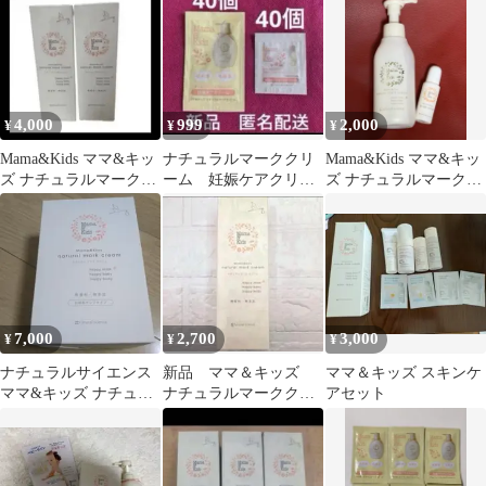
4,000
999
2,000
¥
¥
¥
Mama&Kids ママ&キッ
ナチュラルマーククリ
Mama&Kids ママ&キッ
ズ ナチュラルマークク
ーム 妊娠ケアクリー
ズ ナチュラルマークク
リーム 150g 2本セット
ム ニプルベール40個ず
リーム ビーアップホワ
つ
イト
7,000
2,700
3,000
¥
¥
¥
ナチュラルサイエンス
新品 ママ＆キッズ
ママ＆キッズ スキンケ
ママ&キッズ ナチュラ
ナチュラルマーククリ
アセット
ルマーククリーム 470g
ーム 150g