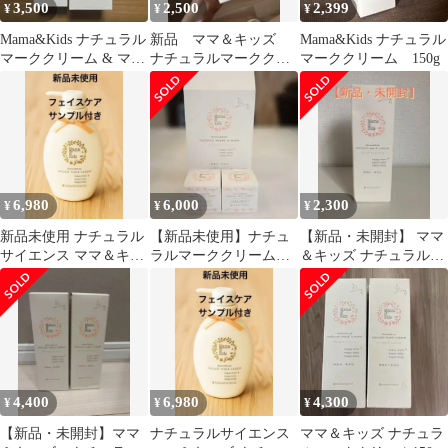
3,500
2,500
2,399
¥
¥
¥
Mama&Kids ナチュラル
新品 ママ＆キッズ
Mama&Kids ナチュラル
マーククリーム & マー
ナチュラルマーククリ
マーククリーム 150g
クリペアオイル
ーム 150g
6,980
6,000
2,300
¥
¥
¥
新品未使用 ナチュラル
【新品未使用】ナチュ
【新品・未開封】 ママ
サイエンス ママ＆キッ
ラルマーククリーム
＆キッズ ナチュラルマ
ズ ナチュラルマークク
470gほかセット
ーククリーム 150g
リーム ４７０
4,400
6,980
4,300
¥
¥
¥
【新品・未開封】ママ
ナチュラルサイエンス
ママ＆キッズ ナチュラ