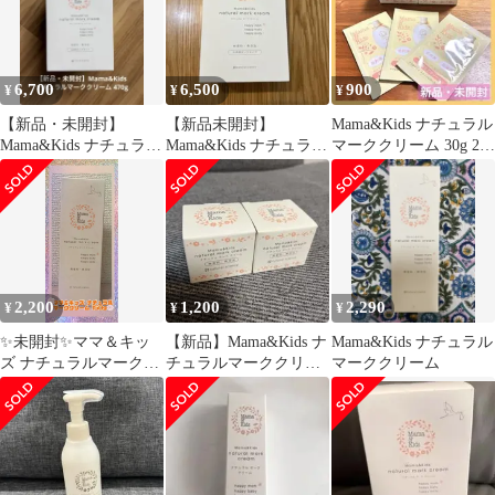
6,700
6,500
900
¥
¥
¥
【新品・未開封】
【新品未開封】
Mama&Kids ナチュラル
Mama&Kids ナチュラル
Mama&Kids ナチュラル
マーククリーム 30g 2個
マーククリーム 470g
マーククリーム 470g お
＋試供品3包まとめ売り
得用
2,200
1,200
2,290
¥
¥
¥
✨未開封✨ママ＆キッ
【新品】Mama&Kids ナ
Mama&Kids ナチュラル
ズ ナチュラルマークク
チュラルマーククリー
マーククリーム
リーム 150g
ム 30g 2個セット