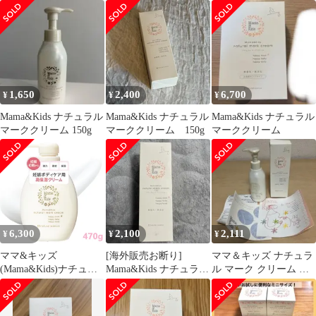
サイズ 470g
1,650
2,400
6,700
¥
¥
¥
Mama&Kids ナチュラル
Mama&Kids ナチュラル
Mama&Kids ナチュラル
マーククリーム 150g
マーククリーム 150g
マーククリーム
6,300
2,100
2,111
¥
¥
¥
ママ&キッズ
[海外販売お断り]
ママ＆キッズ ナチュラ
(Mama&Kids)ナチュラ
Mama&Kids ナチュラル
ル マーク クリーム 低
ルマーククリーム 470g
マーククリーム 150g
刺激ボディ用クリーム
無香料 無着色
150g