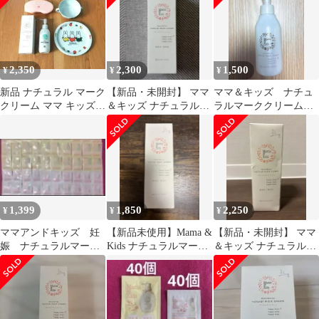
2,350
2,300
1,500
¥
¥
¥
新品 ナチュラル マーク
【新品・未開封】 ママ
ママ＆キッズ ナチュ
クリーム ママ キッズ
＆キッズ ナチュラルマ
ラルマーククリーム
Mama Kids ミッフィ
ーククリーム 150g
150g
ー
1,399
1,850
2,250
¥
¥
¥
ママアンドキッズ 妊
【新品未使用】Mama &
【新品・未開封】 ママ
娠 ナチュラルマーク
Kids ナチュラルマーク
＆キッズ ナチュラルマ
クリーム60個 ニプル
クリーム 150g
ーククリーム 150g
ベール60個