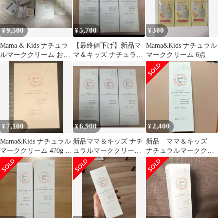
9,500
5,700
300
¥
¥
¥
Mama & Kids ナチュラ
【最終値下げ】新品マ
Mama&Kids ナチュラル
ルマーククリーム お得
マ＆キッズ ナチュラル
マーククリーム 6点
用セット
マーククリーム150g*3
個
7,100
6,900
2,400
¥
¥
¥
Mama&Kids ナチュラル
新品ママ＆キッズ ナチ
新品 ママ＆キッズ
マーククリーム 470g 携
ュラルマーククリーム
ナチュラルマーククリ
帯用30グラムセット
150g*3個
ーム 150g