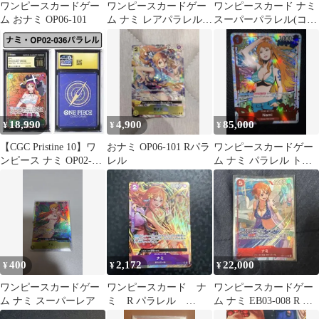
ワンピースカードゲー
ワンピースカードゲー
ワンピースカード ナミ
ム おナミ OP06-101
ム ナミ レアパラレル
スーパーパラレル(コミ
OP09-050
パラ) OP01-016
18,990
4,900
85,000
¥
¥
¥
【CGC Pristine 10】ワ
おナミ OP06-101 Rパラ
ワンピースカードゲー
ンピース ナミ OP02-
レル
ム ナミ パラレル トレ
036 パラレル
ジャーレア 英語版
400
2,172
22,000
¥
¥
¥
ワンピースカードゲー
ワンピースカード ナ
ワンピースカードゲー
ム ナミ スーパーレア
ミ R パラレル
ム ナミ EB03-008 R パ
PRB02
ラレル マッチングバ