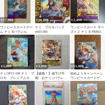
17,980
20,000
2,499
¥
¥
¥
ワンピースカードゲー
ナミ プロモパック
ワンピースカード ザベ
ム ナミ Rパラレル
eb03-006
スト２ ナミ R PRB02-
012 パラレル
5,699
3,999
51,800
¥
¥
¥
ナミOP15-108 ナミ プ
【破格！】値下げ可
始めようキャンペーン
ロモ プレミアムカー
能 おナミ (パラレル)
ワンピースカードゲー
ドコレクション vol.6
OP06-101
ム ナミ パラレル OP09-
050