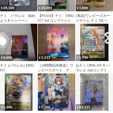
49,500
20,000
3,800
¥
¥
¥
ナミ パラレル 始め
【PSA10】ナミ EB02-
(美品)ワンピースカー
ようキャンペーン プ
017 3rd コンプリートガ
ドゲーム ナミ SRパラ
ロモ op09-050R
イド プロモ
レル OP08-106
8,000
3,333
3,799
¥
¥
¥
ナミ (パラレル) EB02-
［24時間以内発送］ワ
おナミ OP06-101 R パ
017
ンピースカード ナミ
ラレル 2ndコンプリー
R パラレル EB02-017
トガイド 限定特典
3,000
1,200
93,333
¥
¥
¥