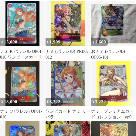
006
15,000
1,999
1,600
¥
¥
¥
ナミ R パラレル OP01-
ナミ (パラレル) PRB02-
おナミ (パラレル)
016 ワンピースカード
012
OP06-101
18,000
6,222
3,222
¥
¥
¥
ナミ (パラレル) OP01-
ワンピカード ナミ リー
ナミ プレミアムカー
016
パラ
ドコレクション op01-
016