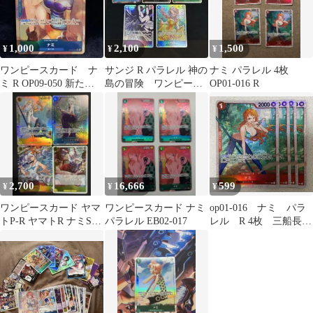
1,000
2,100
1,500
¥
¥
¥
ワンピースカード ナ
サンジ R パラレル 神の
ナミ パラレル 4枚
ミ R OP09-050 新たな
島の冒険 ワンピース
OP01-016 R
る皇帝 パラレル
OP15-047 ナミ ブルッ
ク
2,700
16,666
599
¥
¥
¥
ワンピースカード ヤマ
ワンピースカード ナミ
op01-016 ナミ パラ
トP-R ヤマトR ナミSR
パラレル EB02-017
レル R 4枚 三船長集
ビビSR パラレル
結