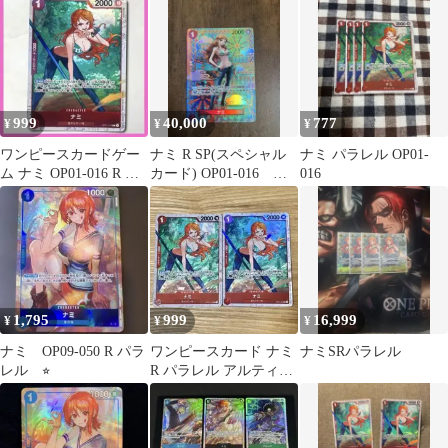
999
40,000
777
¥
¥
¥
ワンピースカードゲー
ナミ R SP(スペシャル
ナミ パラレル OP01-
ム ナミ OP01-016 R パ
カード) OP01-016 パ
016
ラレル
ラレル 新時代の主役
1,795
999
16,999
¥
¥
¥
ナミ OP09-050 R パラ
ワンピースカード ナミ
ナミSRパラレル
レル ⭐︎
R パラレル アルティメ
ットデッキ “三船長”集
結