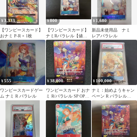
3,333
800
1,680
¥
¥
¥
【ワンピースカード】
【ワンピースカード】
新品未使用品 ナミ
おナミ P-R × 1枚
ナミRパラレル【値下
レアパラレル
げok】
555
38,000
100,000
¥
¥
¥
ワンピースカードゲー
ワンピースカード おナ
ナミ：始めようキャン
ム ナミ R パラレル
ミ R/パラレル SP OP06-
ペーン R パラレル
101 美品
OP09-050