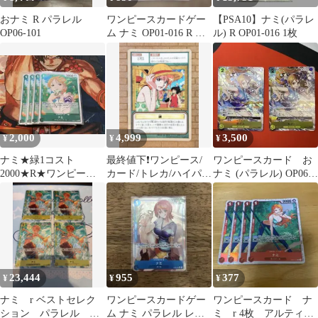
おナミ R パラレル
ワンピースカードゲー
【PSA10】ナミ(パラレ
OP06-101
ム ナミ OP01-016 R パ
ル) R OP01-016 1枚
ラレル
2,000
4,999
3,500
¥
¥
¥
ナミ★緑1コスト
最終値下❗️ワンピース/
ワンピースカード お
2000★R★ワンピース
カード/トレカ/ハイパー
ナミ (パラレル) OP06-
カード★EB2★アニコ
バトル/MSW03
101 2枚
レ
23,444
955
377
¥
¥
¥
ナミ r ベストセレク
ワンピースカードゲー
ワンピースカード ナ
ション パラレル
ム ナミ パラレル レア
ミ r 4枚 アルティメ