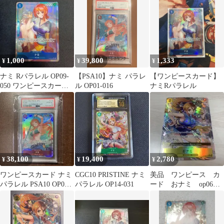
トル
1,000
39,800
1,333
¥
¥
¥
ナミ Rパラレル OP09-
【PSA10】ナミ パラレ
【ワンピースカード】
050 ワンピースカード
ル OP01-016
ナミRパラレル
ゲーム
38,100
19,400
2,780
¥
¥
¥
ワンピースカード ナミ
CGC10 PRISTINE ナミ
美品 ワンピース カ
パラレル PSA10 OP01-
パラレル OP14-031
ード おナミ op06
016 ロマンスドーン
101 r パラレル