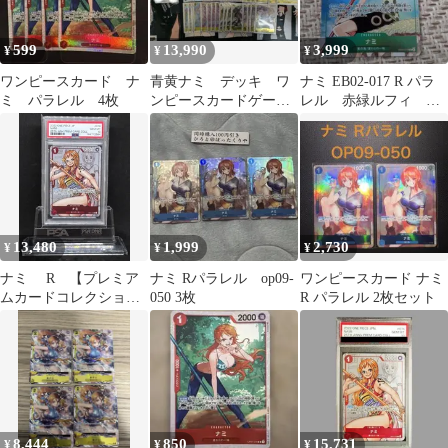
599
13,990
3,999
¥
¥
¥
ワンピースカード ナ
青黄ナミ デッキ ワ
ナミ EB02-017 R パラ
ミ パラレル 4枚
ンピースカードゲー
レル 赤緑ルフィ デ
ム 未使用2重スリ
ッキパーツ プロモ
ーブ付き
13,480
1,999
2,730
¥
¥
¥
ナミ R 【プレミア
ナミ Rパラレル op09-
ワンピースカード ナミ
ムカードコレクション
050 3枚
R パラレル 2枚セット
25周年エディション】
OP01-016 PSA10
8,444
850
15,731
¥
¥
¥