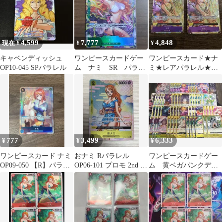
4,599
7,777
4,848
現在 ¥
¥
¥
キャベンディッシュ
ワンピースカードゲー
ワンピースカード★ナ
OP10-045 SPパラレル
ム ナミ SR パラレ
ミ★レアパラレル★ザ
ルレア ①
ベスト２★
777
3,499
6,333
¥
¥
¥
ワンピースカード ナミ
おナミ Rパラレル
ワンピースカードゲー
OP09-050 【R】パラレ
OP06-101 プロモ 2nd ワ
ム 黄ベガパンクデッ
ル
ンピースカード
キ ハイレア構築 リ
ーダーパラレル