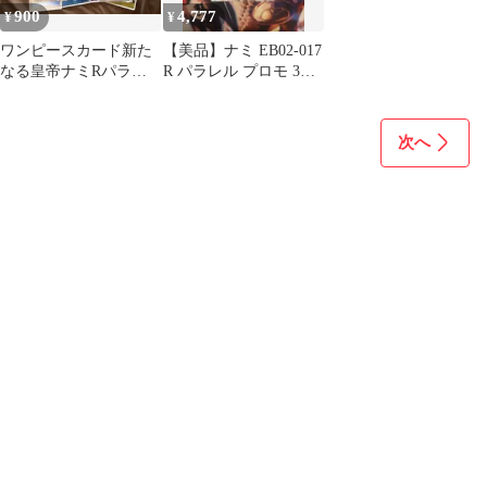
900
4,777
¥
¥
ワンピースカード新た
【美品】ナミ EB02-017
なる皇帝ナミRパラレ
R パラレル プロモ 3周
ル他
年記念
次へ