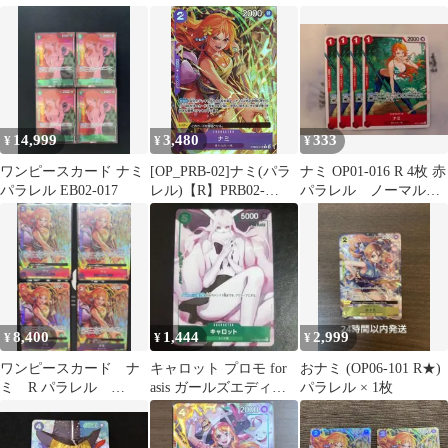
op15
R
ットデッキ 三船長 集
結 パラレル
14,999
3,480
333
¥
¥
¥
ワンピースカード ナミ
[OP_PRB-02]ナミ(パラ
ナミ OP01-016 R 4枚 赤
パラレル EB02-017
レル)【R】PRB02-
パラレル ノーマルバ
012(illust:Hashimoto Q)
ージョン
ITVSPCM1HXBE
8,400
1,444
2,999
¥
¥
¥
ワンピースカード ナ
キャロット プロモ for
おナミ (OP06-101 R★)
ミ R パラレル
asis ガールズエディシ
パラレル × 1枚
PRB02 4枚
ョン