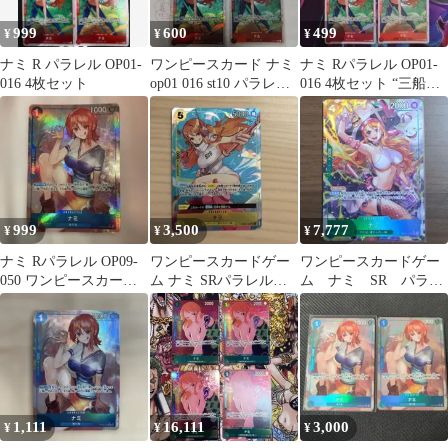
999
600
499
¥
¥
¥
ナミ R パラレル OP01-
ワンピースカード ナミ
ナミ Rパラレル OP01-
016 4枚セット
op01 016 st10 パラレル
016 4枚セット “三船
4枚セット
長”集結(ホイル仕様)
999
3,500
7,777
¥
¥
¥
ナミ Rパラレル OP09-
ワンピースカードゲー
ワンピースカードゲー
050 ワンピースカード
ム ナミ SRパラレル
ム ナミ SR パラレ
ゲーム
OP08-106
ルレア ②
1,111
16,111
3,000
¥
¥
¥