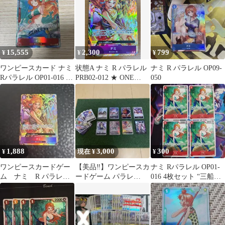
15,555
2,300
799
¥
¥
¥
ワンピースカード ナミ
状態A ナミ R パラレル
ナミ R パラレル OP09-
Rパラレル OP01-016 ロ
PRB02-012 ★ ONE
050
マンスドーン
PIECE ワンピースカー
ドゲーム
1,888
3,000
300
¥
現在 ¥
¥
ワンピースカードゲー
【美品‼️】ワンピースカ
ナミ Rパラレル OP01-
ム ナミ R パラレ
ードゲーム パラレ
016 4枚セット “三船
ル ザベスト2
ル/SR/R まとめ売り
長”集結(ノーマル仕様)