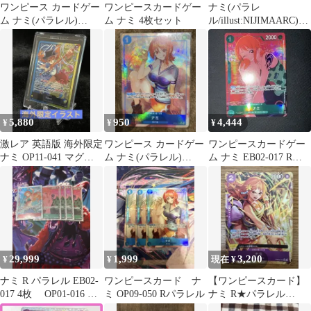
ワンピース カードゲー
ワンピースカードゲー
ナミ(パラレ
ム ナミ(パラレル)
ム ナミ 4枚セット
ル/illust:NIJIMAARC)
【R/P】OP09-050
【R/P】 2枚セット
5,880
950
4,444
¥
¥
¥
激レア 英語版 海外限定
ワンピース カードゲー
ワンピースカードゲー
ナミ OP11-041 マグネ
ム ナミ(パラレル)
ム ナミ EB02-017 Rパ
ットローダー付属
【R/P】{OP09-050}
ラレル
29,999
1,999
3,200
¥
¥
現在 ¥
ナミ R パラレル EB02-
ワンピースカード ナ
【ワンピースカード】
017 4枚 OP01-016 パ
ミ OP09-050 Rパラレル
ナミ R★パラレル
ラレル 1枚
PRB02-012