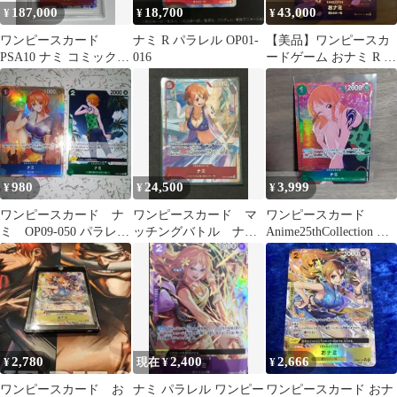
187,000
18,700
43,000
¥
¥
¥
ワンピースカード
ナミ R パラレル OP01-
【美品】ワンピースカ
PSA10 ナミ コミックパ
016
ードゲーム おナミ R sp
ラレル 【最終特価】
OP06-101 パラレル
980
24,500
3,999
¥
¥
¥
ワンピースカード ナ
ワンピースカード マ
ワンピースカード
ミ OP09-050 パラレ
ッチングバトル ナ
Anime25thCollection ナ
ル R おまけナミつ
ミ プロモ
ミ R パラレル
き
2,780
2,400
2,666
¥
現在 ¥
¥
ワンピースカード お
ナミ パラレル ワンピー
ワンピースカード おナ