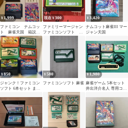
1,999
300
3,420
¥
現在 ¥
¥
ファミコン ナムコッ
ファミリーマージャン
ナムコット麻雀III マー
ト 麻雀天国 箱説ハ
ファミコンソフト 動
ジャン天国
ガキ シール未使用
作確認済
完品？
850
580
1,980
¥
¥
¥
ジャンク！ファミコン
ファミコンソフト 麻雀
麻雀ゲーム 5本セット
ソフト 6本セット まと
井出洋介名人 専用コン
め売り
トローラー付 ファミコ
ンソフト