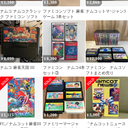
1,100
1,380
2,860
¥
¥
¥
ナムコ ナムコクラシッ
ファミコンソフト 麻雀
ナムコットマｰジャン3
ク ファミコン ソフト
ゲーム 3本セット
8,099
8,300
12,300
¥
¥
¥
ナムコ 麻雀天国 III
ファミコン ナムコ4本
ファミコン ナムコソ
セット③
フトまとめ売り
1,115
1,200
3,000
¥
¥
¥
FC／ナムコット麻雀III
ファミリーマージャ
「ナムコットニュース