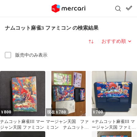
ナムコット麻雀3 ファミコン の検索結果
並び替え
販売中のみ表示
800
780
700
¥
現在 ¥
¥
ナムコット麻雀III マー
マージャン天国 ファ
⭐️ナムコット麻雀III マ
ジャン天国 ファミコン
ミコン ナムコット麻
ージャン天国 ファミコ
雀Ⅲ
ンソフト⭐️