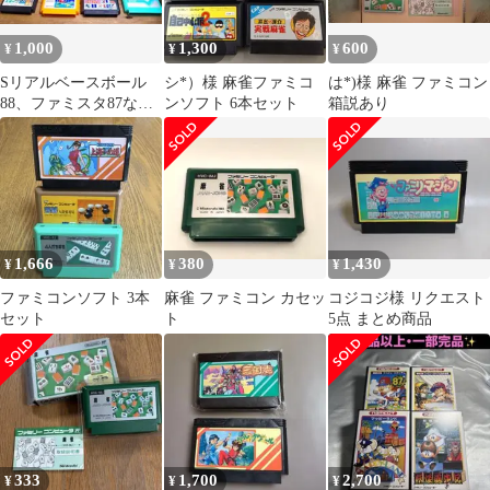
1,000
1,300
600
¥
¥
¥
Sリアルベースボール
シ*）様 麻雀ファミコ
は*)様 麻雀 ファミコン
88、ファミスタ87など
ンソフト 6本セット
箱説あり
ファミコンソフト 7本
1,666
380
1,430
¥
¥
¥
ファミコンソフト 3本
麻雀 ファミコン カセッ
コジコジ様 リクエスト
セット
ト
5点 まとめ商品
333
1,700
2,700
¥
¥
¥