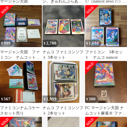
マージャン天国
ン、ぎゅわんぶらあ自
17（namcot news 17）」
己中心派など ファミ
レアな美品です。
コン麻雀ソフト６本セ
ット 箱説なし
999
2,700
1,680
¥
¥
¥
マージャン天国 ファ
ナムコ ファミコンソフ
ファミコン 3本セッ
ミコン ナムコット麻
ト 3本セット
ト ナムコ namcot
雀Ⅲ
567
1,999
300
¥
¥
¥
ファミコンナムコケー
ナムコ ファミコンソフ
FC マージャン天国 ナ
スセット売り
ト 2本セット
ムコット麻雀Ⅲ ファミ
コン