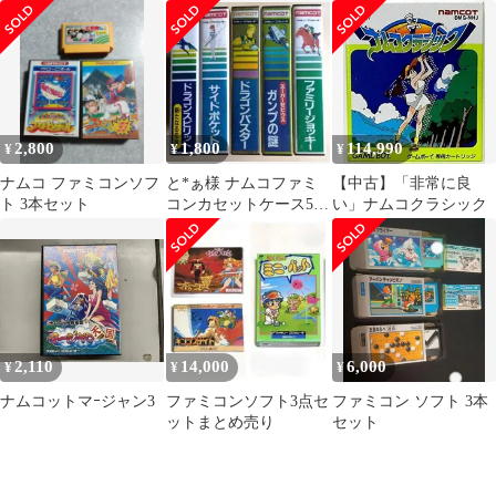
動作確認済み
ト
2,800
1,800
114,990
¥
¥
¥
ナムコ ファミコンソフ
と*ぁ様 ナムコファミ
【中古】「非常に良
ト 3本セット
コンカセットケース5個
い」ナムコクラシック
セット
2,110
14,000
6,000
¥
¥
¥
ナムコットマｰジャン3
ファミコンソフト3点セ
ファミコン ソフト 3本
ットまとめ売り
セット