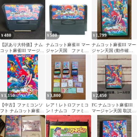
480
580
1,799
¥
¥
¥
【訳あり大特価】ナム
ナムコット麻雀Ⅲ マー
ナムコット麻雀III マー
コット麻雀III マージャ
ジャン天国 ファミコ
ジャン天国 (動作確認
ン天国 ファミコンソ
ン 動作確認済み FC
済)
フト
1,150
3,800
2,450
¥
¥
¥
【中古】ファミコンソ
レア！レトロファミコ
FC ナムコット麻雀III
フト ナムコット麻雀III
ン！ナムコ ファミリ
マージャン天国 取説箱
マージャン天国
ーマージャン・Ⅱ+麻雀
シール付
Ⅲ 箱、説明書付き