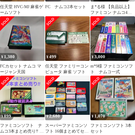
任天堂 HVC-MJ 麻雀ゲ
FC ナムコ2本セット
ま*る様 【良品以上】
ームソフト
ファミコン ナムコ4本
セット①
1,380
499
3,000
¥
¥
¥
FCカセット ナムコ マ
任天堂 ファミリーコン
m*9様 ファミコンソフ
ージャン天国
ピュータ 麻雀 ソフト
ト ナムコ一式
899
2,680
1,070
¥
¥
¥
ファミコンソフト ナ
スーパーファミコンソ
ファミコンソフト 3本
ムコ3本まとめ売り‼︎ ※
フト 16個まとめてセッ
セット