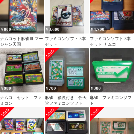
800
3,600
4,700
¥
¥
¥
ナムコット麻雀Ⅲ マー
ファミコンソフト 3本
ファミコンソフト 3本
ジャン天国
セット
セット ナムコ
980
700
380
¥
¥
¥
ナムコ セット ファ
麻雀 箱説付き 任天
麻雀 ファミコンソフ
ミコン
堂ファミコンソフト
ト