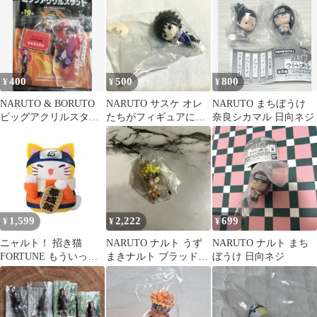
マ ナルト
400
500
800
¥
¥
¥
NARUTO & BORUTO
NARUTO サスケ オレ
NARUTO まちぼうけ
ビッグアクリルスタン
たちがフィギュアにな
奈良シカマル 日向ネジ
ド うちはサラダ
って登場だってばよ！
1,599
2,222
699
¥
¥
¥
ニャルト！ 招き猫
NARUTO ナルト うず
NARUTO ナルト まち
FORTUNE もういっち
まきナルト ブラッド・
ぼうけ 日向ネジ
ょ！ ナルト
プリズン