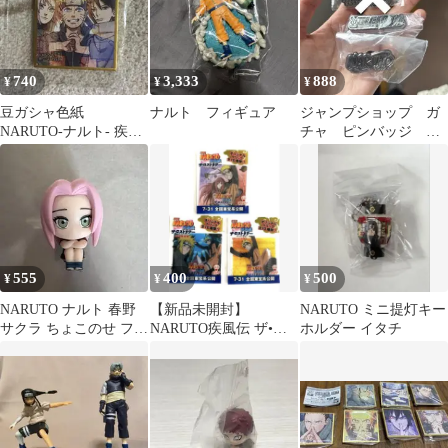
740
3,333
888
¥
¥
¥
豆ガシャ色紙
ナルト フィギュア
ジャンプショップ ガ
NARUTO-ナルト- 疾風
チャ ピンバッジ ナ
伝 第三弾
ルト ブリーチ
555
400
500
¥
¥
¥
NARUTO ナルト 春野
【新品未開封】
NARUTO ミニ提灯キー
サクラ ちょこのせ フィ
NARUTO疾風伝 ザ•ロ
ホルダー イタチ
ギュア
ストタワー オリジナル
クリップ3種