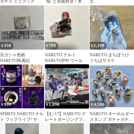
ガチャ ミニブック ガ
"暁"と全面対決！木ノ
土
シャポン ガチャ ナ
葉隠れの里の攻防編！
ルト
トビ
350
799
1,199
¥
¥
¥
豆ガシャ色紙
NARUTO ナルト
NARUTO まちぼうけ
NARUTO疾風伝
NARUTOP99 ワールド
うちはサスケ
コレクタブルフィギュ
ア サソリ
999
1,890
4,500
¥
¥
¥
SPIRITS NARUTO ナル
【む-17】NARUTO グ
NARUTO キーホルダー
ト フィグライフ! サス
レートポージングフィ
スタンプ ガチャガチ
ケの棺桶
ギュア 第二弾 コンプ
ャ 12点セット
リート