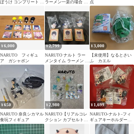
ぼうけ コンプリート セ
ラーメン一楽の場合 第
点
ット
2弾 日向ネジ、日向ヒ
ナタ
6,000
2,799
3,000
¥
¥
¥
NARUTO フィギュ
NARUTO ナルト ラー
【未使用】なるとさい
ア ガシャポン
メンタイム ラーメン フ
ふ カエル
ィギュア 中国 中国
650
2,980
1,699
¥
¥
¥
NARUTO 奈良シカマル
NARUTO【リアルコレ
NARUTO-ナルト-フィ
食玩フィギュア
クション カプセルトイ
ギュアキーホルダー～
ガチャ6個セット】
うちはサスケ・春野サ
クラ～