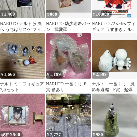
1,400
888
10,000
¥
¥
¥
NARUTO ナルト 疾風
NARUTO 幼少期缶バッ
NARUTO 72 series フィ
伝 うちはサスケ フィギ
ジ 我愛羅
ギュア うずまきナルト
ュア 箱無し
8個セット
1,666
1,199
2,599
¥
¥
¥
ナルト ミニフィギュア
NARUTO 一番くじ Ｆ
ナルト 一番くじ 風
7点セット
賞 箱あり
影奪還編 F賞 起爆粘
土2個セット
500
7,777
980
現在 ¥
¥
¥