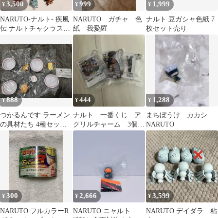
3,500
999
1,999
¥
¥
¥
NARUTO-ナルト- 疾風
NARUTO ガチャ 色
ナルト 豆ガシャ色紙 7
伝 ナルトチャクラスイ
紙 我愛羅
枚セット売り
ング 5種 劇場版スト
ラップ
888
444
1,288
¥
¥
¥
つかるんです ラーメン
ナルト 一番くじ ア
まちぼうけ カカシ
の具材たち 4種セット
クリルチャーム 3個セ
NARUTO
カプセルトイ
ット
300
2,666
3,599
¥
¥
¥
NARUTO フルカラーR
NARUTO ニャルト
NARUTO デイダラ 粘