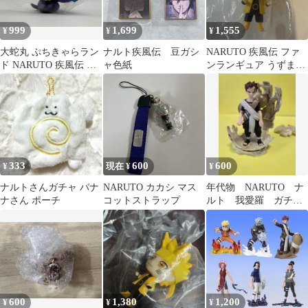
999
1,699
1,555
¥
¥
¥
大蛇丸 ぷちきゃらラン
ナルト疾風伝 豆ガシ
NARUTO 疾風伝 ファ
ド NARUTO 疾風伝 忍
ャ色紙
ンランギュア うずまき
界大戦編 フィギュア
ナルト 六道仙人モード
ガチャ
333
600
600
¥
現在 ¥
¥
ナルトさんガチャ バナ
NARUTO カカシ マス
年代物 NARUTO ナ
ナさん ポーチ
コットストラップ
ルト 我愛羅 ガチャ
フィギュア
600
1,380
1,200
¥
¥
¥