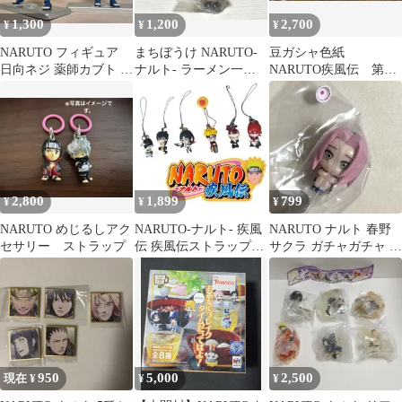
1,300
1,200
2,700
¥
¥
¥
NARUTO フィギュア
まちぼうけ NARUTO-
豆ガシャ色紙
日向ネジ 薬師カブト 2
ナルト- ラーメン一楽
NARUTO疾風伝 第四
体セット
の場合 第2弾 我愛羅
弾 ７種セット
2,800
1,899
799
¥
¥
¥
NARUTO めじるしアク
NARUTO-ナルト- 疾風
NARUTO ナルト 春野
セサリー ストラップ
伝 疾風伝ストラップ7
サクラ ガチャガチャ ラ
カプセルトイ 6個
ーメン一楽まちぼうけ
シリーズ
950
5,000
2,500
現在 ¥
¥
¥