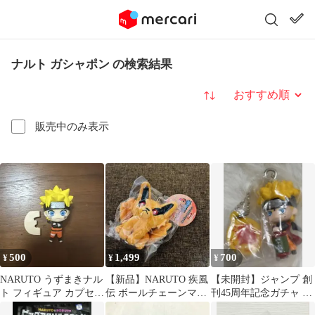
ナルト ガシャポン の検索結果
並び替え
販売中のみ表示
500
1,499
700
¥
¥
¥
NARUTO うずまきナル
【新品】NARUTO 疾風
【未開封】ジャンプ 創
ト フィギュア カプセル
伝 ボールチェーンマス
刊45周年記念ガチャ う
トイ
コット 九喇嘛 クラ
ずまき ナルト