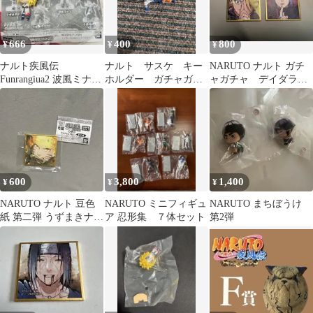
666
400
800
¥
¥
¥
ナルト疾風伝
ナルト サスケ キー
NARUTO ナルト ガチ
Funrangiua2 波風ミナト
ホルダー ガチャガチ
ャガチャ デイダラ・
ガチャ フィギュア
ャ
小南
600
3,800
1,400
¥
¥
¥
NARUTO ナルト 豆色
NARUTO ミニフィギュ
NARUTO まちぼうけ
紙 第二弾 うずまきナル
ア 忍形集 ７体セット
第2弾
ト