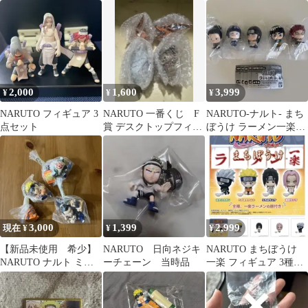
ト ミナト
写輪眼 暁 NARUTO ピ
ンズ
2,000
1,600
3,999
¥
¥
¥
NARUTO フィギュア 3
NARUTO 一番くじ F
NARUTO-ナルト- まち
点セット
賞 デスクトップフィギ
ぼうけ ラーメン一楽の
ュア 4個セット
場合 第2弾 全5種セット
3,000
1,399
2,999
現在 ¥
¥
¥
【新品未使用 希少】
NARUTO 日向ネジキ
NARUTO まちぼうけ
NARUTO ナルト ミニ
ーチェーン 当時品
一楽 フィギュア 3種セ
フィギュア キーホルダ
ット
ー 平成物