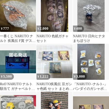
ガチャ ソフビ
777
2,000
400
¥
¥
¥
一番くじ NARUTO ナ
NARUTO 色紙ガチャ
NARUTO 日向ヒナタ
ルト 疾風伝 F賞 デスク
セット
まちぼうけ
トップフィギュア 九喇
嘛
5,500
1,222
3,000
¥
¥
¥
RofJ NARUTO ナルト
NARUTO疾風伝 豆ガシ
「NARUTO -ナルト-」
額当て ガチャベルト
ャ色紙 セット まとめ売
バンダイのガシャポン
サスケ
り
ピンズコレクション全7
種【レア】