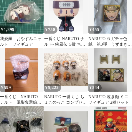
1,899
750
455
¥
¥
¥
我愛羅 おやすみニャ
一番くじ NARUTO-ナ
NARUTO 豆ガチャ色
ルト フィギュア
ルト- 疾風伝 G賞 ちょ
紙 第3弾 うずまきナ
このっこ ペイン六道 修
ルト
羅道
599
5,222
544
¥
¥
¥
一番くじ NARUTO
NARUTO 一番くじ ち
NARUTO 泣き顔 ミニ
ナルト 風影奪還編
ょこのっこ コンプセッ
フィギュア 2種セット
デスクトップフィギュ
ト
ア 九喇嘛