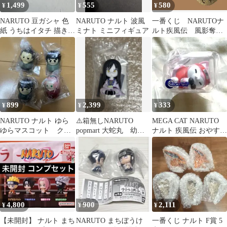
1,499
555
580
¥
¥
¥
NARUTO 豆ガシャ 色
NARUTO ナルト 波風
一番くじ NARUTOナ
紙 うちはイタチ 描き下
ミナト ミニフィギュア
ルト疾風伝 風影奪還
ろし ガチャ バンダイ
編 F賞 デスクトップ
フィギュア
899
2,399
333
¥
¥
¥
NARUTO ナルト ゆら
⚠️箱無しNARUTO
MEGA CAT NARUTO
ゆらマスコット クー
popmart 大蛇丸 幼少
ナルト 疾風伝 おやすみ
ナッツ 4種セット
期 フィギュア
ニャルト 春野サクラ
4,800
900
2,111
¥
¥
¥
【未開封】 ナルト まち
NARUTO まちぼうけ
一番くじ ナルト F賞 5