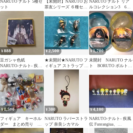
NARUTO ナルト 5種セ
​【未開封】NARUTO お
NARUTO ナルト リア
ット
茶友シリーズ ６種セッ
ルコレクション3 6種
ト カカシ ミナト 他
コンプリート
888
2,500
1,700
¥
¥
¥
豆ガシャ色紙
★未開封★NARUTO フ
未開封 NARUTO ナル
NARUTO-ナルト- 疾風
ィギュア ストラップ 4
ト BORUTO ボルト
伝 第二弾 うちはイタ
種セット
ラーメンストッパープ
チ ガシャポン
チ
1,500
300
4,100
¥
¥
¥
フィギュア キーホル
NARUTO ラバーストラ
NARUTO-ナルト- 疾風
ダー まとめ売り ス
ップ 奈良シカマル
伝 Funrangiua、
ラムダンク ナルト
Funrangiua2