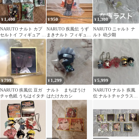
1,400
950
1,300
¥
¥
¥
NARUTO ナルト カプ
NARUTO 疾風伝 うず
NARUTO ニャルト ナ
セルトイ フィギュア ま
まきナルト フィギュア
ルト 幼少期
とめ売り レトロ バ
海外インポート品
ラ売り不可
799
1,299
5,999
¥
¥
¥
NARUTO 疾風伝 豆ガ
ナルト まちぼうけ
NARUTO ナルト 疾風
チャ色紙 うちはイタチ
はたけカカシ
伝 ナルトチャクラスイ
ング ガチャガチャ スト
ラップ