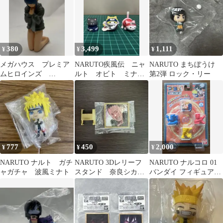
380
3,499
1,111
¥
¥
¥
メガハウス プレミア
NARUTO疾風伝 ニャ
NARUTO まちぼうけ
ムヒロインズ
ルト オビト ミナ
第2弾 ロック・リー
NARUTO ヒナタ フィ
ト サクラ
ギュア 土台なし
777
450
2,000
¥
¥
¥
NARUTO ナルト ガチ
NARUTO 3Dレリーフ
NARUTO ナルコロ 01
ャガチャ 波風ミナト
スタンド 奈良シカマ
バンダイ フィギュアセ
ル ガチャガチャ
ット