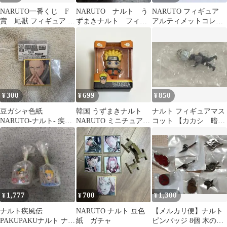
NARUTO一番くじ F
NARUTO ナルト う
NARUTO フィギュア
賞 尾獣 フィギュア 九
ずまきナルト フィギ
アルティメットコレク
喇嘛
ュア ③
ション シカマル
300
699
850
¥
¥
¥
豆ガシャ色紙
韓国 うずまきナルト
ナルト フィギュアマス
NARUTO-ナルト- 疾風
NARUTO ミニチュアガ
コット 【カカシ 暗
伝 第四弾 シカマル
チャ ガチャガチャ
部】
1,777
700
1,300
¥
¥
¥
ナルト疾風伝
NARUTO ナルト 豆色
【メルカリ便】ナルト
PAKUPAKUナルト ナル
紙 ガチャ
ピンバッジ 8個 木の葉