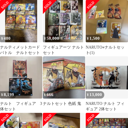
まきナルトセット
480
58,000
1,500
¥
¥
¥
ナルティメットカード
フィギュアーツ ナルト
NARUTO⭐︎ナルトセッ
バトル ナルトセット
セット
ト(1)
8,199
666
13,000
¥
¥
¥
ナルト フィギュア 3
ナルトセット 色紙 鬼
NARUTO ナルト フィ
体セット
ギュア 2体セット