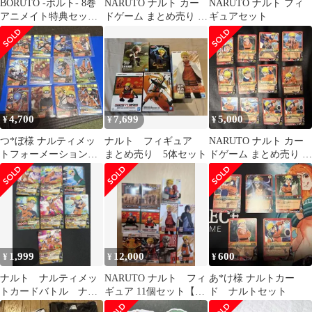
BORUTO -ボルト- 8巻
NARUTO ナルト カー
NARUTO ナルト フィ
アニメイト特典セッ
ドゲーム まとめ売り ナ
ギュアセット
ト 新品①
ルト10枚セット
4,700
7,699
5,000
¥
¥
¥
つ*ぼ様 ナルティメッ
ナルト フィギュア
NARUTO ナルト カー
トフォーメーション、
まとめ売り 5体セット
ドゲーム まとめ売り 12
ナルティメットクロ
枚セット
ス ナルトセット
1,999
12,000
600
¥
¥
¥
ナルト ナルティメッ
NARUTO ナルト フィ
あ*け様 ナルトカー
トカードバトル ナル
ギュア 11個セット【未
ド ナルトセット
トセット
開封品】