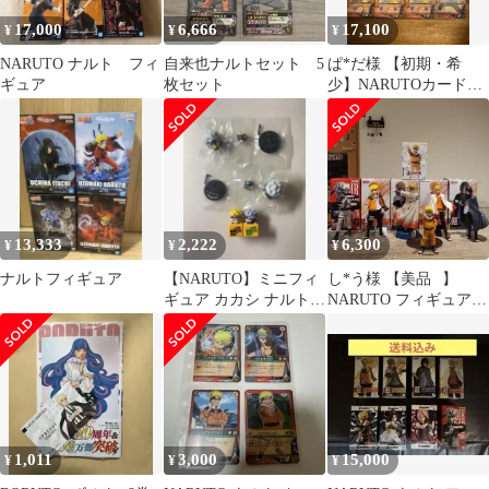
17,000
6,666
17,100
¥
¥
¥
NARUTO ナルト フィ
自来也ナルトセット 5
ぱ*だ様 【初期・希
ギュア
枚セット
少】NARUTOカードゲ
ーム ナルトセットま
とめ売り100枚
13,333
2,222
6,300
¥
¥
¥
ナルトフィギュア
【NARUTO】ミニフィ
し*う様 【美品⠀】
ギュア カカシ ナルトセ
NARUTO フィギュア
ット
セット
1,011
3,000
15,000
¥
¥
¥