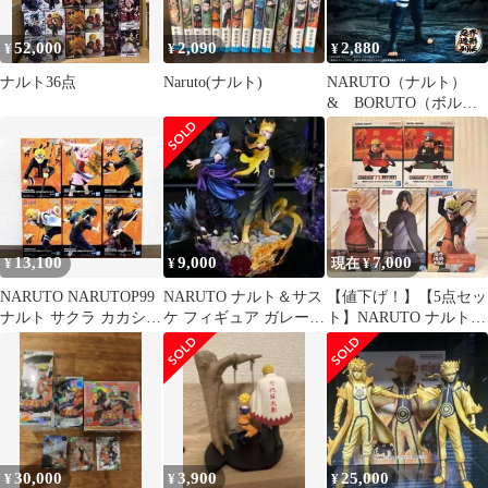
52,000
2,090
2,880
¥
¥
¥
ナルト36点
Naruto(ナルト)
NARUTO（ナルト）
& BORUTO（ボル
ト）
13,100
9,000
7,000
¥
¥
現在 ¥
NARUTO NARUTOP99
NARUTO ナルト＆サス
【値下げ！】【5点セッ
ナルト サクラ カカシ
ケ フィギュア ガレージ
ト】NARUTO ナルト
ミナト シスイ イタチ
キット 塗装済完成品
フィギュア まとめ売り
【即発送】
30,000
3,900
25,000
¥
¥
¥