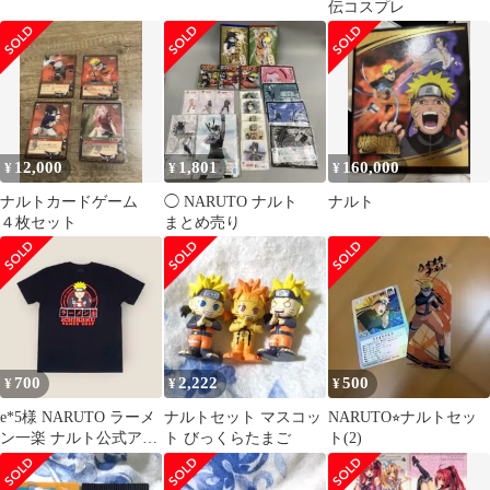
伝コスプレ
12,000
1,801
160,000
¥
¥
¥
ナルトカードゲーム
◯ NARUTO ナルト
ナルト
４枚セット
まとめ売り
700
2,222
500
¥
¥
¥
e*5様 NARUTO ラーメ
ナルトセット マスコッ
NARUTO⭐︎ナルトセッ
ン一楽 ナルト公式アニ
ト びっくらたまご
ト(2)
メキャラ古着t メンズ
ブラ