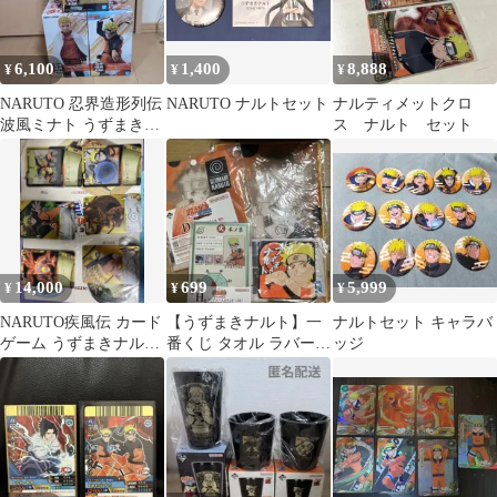
6,100
1,400
8,888
¥
¥
¥
NARUTO 忍界造形列伝
NARUTO ナルトセット
ナルティメットクロ
波風ミナト うずまきナ
ス ナルト セット
ルト フィギュア３体セ
ット
14,000
699
5,999
¥
¥
¥
NARUTO疾風伝 カード
【うずまきナルト】一
ナルトセット キャラバ
ゲーム うずまきナルト
番くじ タオル ラバーコ
ッジ
セット
ースター サコッシュ セ
ット