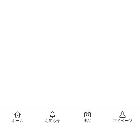
メルカリについて
ホーム
お知らせ
出品
マイページ
会社概要（運営会社）
採用情報
プレスリリース