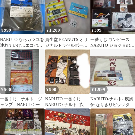
忍 E賞ロングタオル
アソート E-8術式(男/
女)
999
1,200
399
¥
¥
¥
NARUTO ならカツユを
資生堂 PEANUTS オリ
一番くじ ワンピース
連れていけ…エコバッ
ジナルトラベルポー
NARUTO ジョジョの奇
グ 黒 ぬいぐるみ付き
チ カード ステッカー
妙な冒険下位賞セット
500
900
1,999
¥
¥
¥
一番くじ ナルト ジ
NARUTO 一番くじ
NARUTO-ナルト- 疾風
ャンプ NARUTO 一番
NARUTO-ナルト- 疾風
伝 なりきりビッグタオ
くじ タオルコレクショ
伝 紡がれる火の意志 タ
ル
ン 2枚
オル