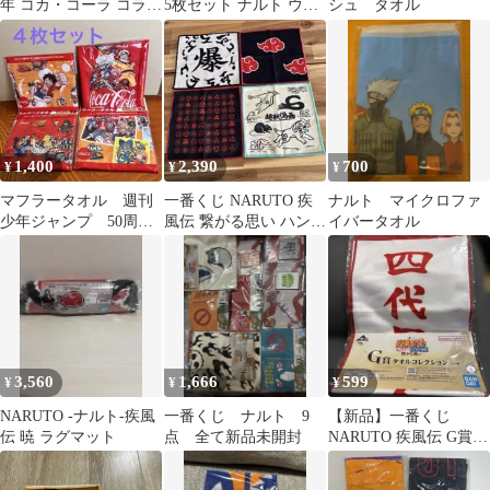
年 コカ・コーラ コラボ
5枚セット ナルト ウル
シュ タオル
タオル
トラマン
1,400
2,390
700
¥
¥
¥
マフラータオル 週刊
一番くじ NARUTO 疾
ナルト マイクロファ
少年ジャンプ 50周
風伝 繋がる思い ハンド
イバータオル
年 スポーツタオル
タオル 4種セット
ワンピース ナルト
3,560
1,666
599
¥
¥
¥
NARUTO -ナルト-疾風
一番くじ ナルト 9
【新品】一番くじ
伝 暁 ラグマット
点 全て新品未開封
NARUTO 疾風伝 G賞
タオルコレクション 四
代目火影