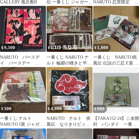
GALLERY 風呂敷B
伝 一番くじ ジャガード
NARUTO 忍里限定 保
ミニタオル G賞
冷バッグ うちはサス
ケ
9,500
1,111
1,800
¥
¥
¥
NARUTO バースデ
一番くじ NARUTO ナ
一番くじ NARUTO疾
イ バースデー
ルト 輪廻の嘆きと平和
風伝 伝説の三忍 E賞 ロ
2026 ビッグシルエッ
の懸け橋 I賞 ミニタオ
ングタオルアソート 3
トTシャツ イタチ
ル
点
300
4,999
900
¥
¥
¥
一番くじ ナルト
NARUTO ナルト 疾
【TAKA152-24】△未開
NARUTO I賞 ジャガー
風伝 なりきりビッグ
封 バンダイ 一番く
ドミニタオル 2点セッ
タオル Ｂ 暁 1点
じ NARUTO-ナル
ト
ト- 疾風伝 伝説の三