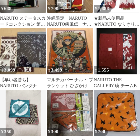
688
700
1,888
¥
¥
¥
NARUTO ステータスカ
沖縄限定 NARUTO
★新品未使用品
ードコレクション 第二
NARUTO疾風伝 ナル
★NARUTO なりきりビ
弾 ロック・リー
ト はたけカカシ タ
ッグタオル 四代目火
オル
影 波風ミナト
3,099
3,499
1,555
¥
¥
¥
【早い者勝ち】
マルチカバー ナルト ブ
NARUTO THE
NARUTO バンダナ
ランケット ひざかけ ベ
GALLERY 暁 チームB
ッドカバー ソファーカ
バー ラグマット
350
300
700
¥
¥
¥