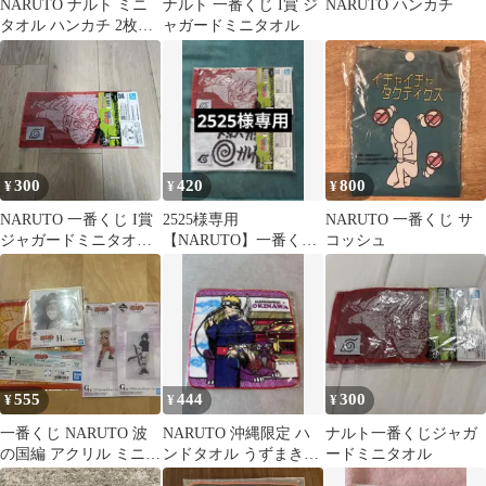
NARUTO ナルト ミニ
ナルト 一番くじ I賞 ジ
NARUTO ハンカチ
タオル ハンカチ 2枚セ
ャガードミニタオル
ット
300
420
800
¥
¥
¥
NARUTO 一番くじ I賞
2525様専用
NARUTO 一番くじ サ
ジャガードミニタオル
【NARUTO】一番くじ
コッシュ
うずまきナルト
I賞 ジャガードミニタ
オル 2枚セット
555
444
300
¥
¥
¥
一番くじ NARUTO 波
NARUTO 沖縄限定 ハ
ナルト一番くじジャガ
の国編 アクリル ミニ色
ンドタオル うずまきナ
ードミニタオル
紙 タオル
ルト