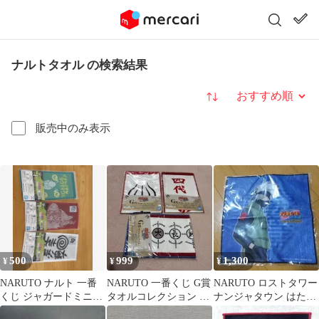
ナルトタオル の検索結果
並び替え
販売中のみ表示
500
999
1,300
¥
¥
¥
NARUTO ナルト 一番
NARUTO 一番くじ G賞
NARUTO ロストタワー
くじ ジャガードミニタ
タオルコレクション 3
ナンジャタウン はたけ
オル 3種セット
枚セット
カカシ タオル