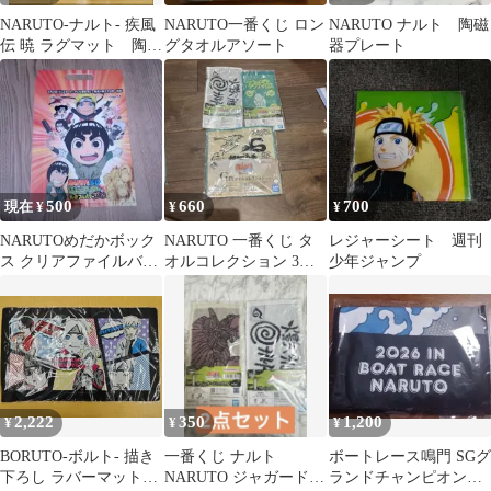
NARUTO-ナルト- 疾風
NARUTO一番くじ ロン
NARUTO ナルト 陶磁
伝 暁 ラグマット 陶磁
グタオルアソート
器プレート
器プレート 72series
500
660
700
現在 ¥
¥
¥
NARUTOめだかボック
NARUTO 一番くじ タ
レジャーシート 週刊
ス クリアファイルバッ
オルコレクション 3種
少年ジャンプ
グアニメコンテンツエ
セット
キスポ2012
2,222
350
1,200
¥
¥
¥
BORUTO-ボルト- 描き
一番くじ ナルト
ボートレース鳴門 SGグ
下ろし ラバーマット
NARUTO ジャガードミ
ランドチャンピオン記