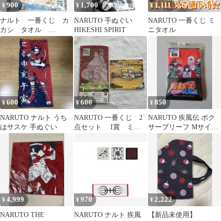
900
1,700
1,111
¥
¥
¥
ナルト 一番くじ カ
NARUTO 手ぬぐい
NARUTO 一番くじ ミ
カシ タオル
HIKESHI SPIRIT
ニタオル
NARUTO
600
600
850
¥
¥
¥
NARUTO ナルト うち
NARUTO 一番くじ 2
NARUTO 疾風伝 ボク
はサスケ 手ぬぐい
点セット I賞 ミニ
サーブリーフ Mサイズ
タオル H賞 ラバー
前閉じ 成型
アソート
4,999
970
2,222
¥
¥
¥
NARUTO THE
NARUTO ナルト 疾風
【新品未使用】