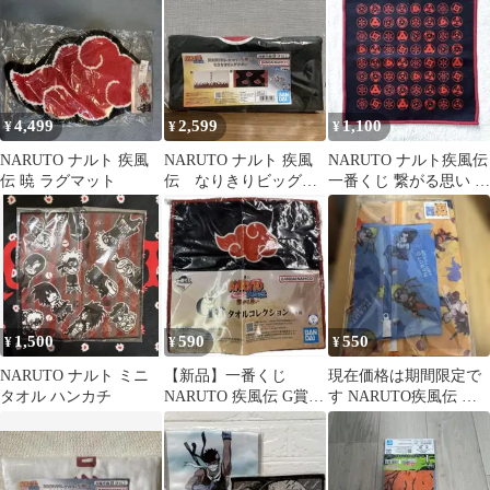
4,499
2,599
1,100
¥
¥
¥
NARUTO ナルト 疾風
NARUTO ナルト 疾風
NARUTO ナルト疾風伝
伝 暁 ラグマット
伝 なりきりビッグタ
一番くじ 繋がる思い G
オル 暁
賞 写輪眼 ハンドタオル
1,500
590
550
¥
¥
¥
NARUTO ナルト ミニ
【新品】一番くじ
現在価格は期間限定で
タオル ハンカチ
NARUTO 疾風伝 G賞
す NARUTO疾風伝 洗
タオル 暁 ナルト
濯ネット 2枚セット