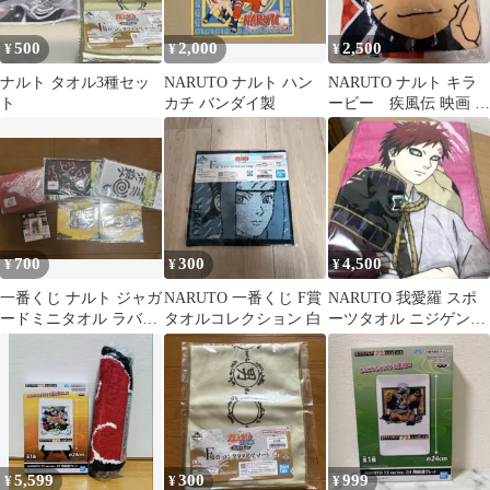
500
2,000
2,500
¥
¥
¥
ナルト タオル3種セッ
NARUTO ナルト ハン
NARUTO ナルト キラ
ト
カチ バンダイ製
ービー 疾風伝 映画 ビ
ッグバスタオル
700
300
4,500
¥
¥
¥
一番くじ ナルト ジャガ
NARUTO 一番くじ F賞
NARUTO 我愛羅 スポ
ードミニタオル ラバー
タオルコレクション 白
ーツタオル ニジゲンノ
アソート アクリルチ
モリ
ャーム セット
5,599
300
999
¥
¥
¥