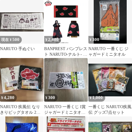
[エムズファクトリー]
ニタオル
念タオル 2026
500
2,480
300
現在 ¥
¥
¥
NARUTO 手ぬぐい
BANPREST バンプレス
NARUTO 一番くじ ジ
ト NARUTO-ナルト- 疾
ャガードミニタオル
風伝 なりきりビッグタ
オル 約H60cm×W120cm
のビッグタオル 新品
未開封品
4,280
300
1,000
¥
¥
¥
NARUTO 疾風伝 なり
NARUTO 一番くじ I賞
一番くじ NARUTO疾風
きりビッグタオル 2種
ジャガードミニタオル
伝 グッズ7点セット
セット
火影こうほ ナルト