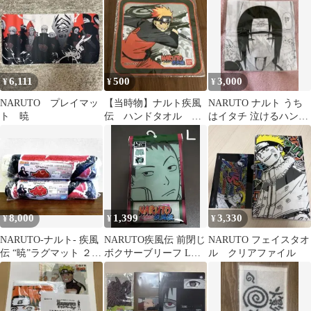
6,111
500
3,000
¥
¥
¥
NARUTO プレイマッ
【当時物】ナルト疾風
NARUTO ナルト うち
ト 暁
伝 ハンドタオル う
はイタチ 泣けるハンカ
ずまきナルト
チ 手ぬぐい
8,000
1,399
3,330
¥
¥
¥
NARUTO-ナルト- 疾風
NARUTO疾風伝 前閉じ
NARUTO フェイスタオ
伝 “暁”ラグマット ２点
ボクサーブリーフ Lサ
ル クリアファイル
セット 未開封品
イズ 奈良シカマル