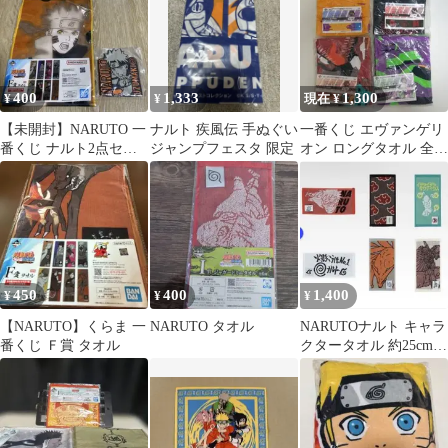
400
1,333
1,300
¥
¥
現在 ¥
【未開封】NARUTO 一
ナルト 疾風伝 手ぬぐい
一番くじ エヴァンゲリ
番くじ ナルト2点セッ
ジャンプフェスタ 限定
オン ロングタオル 全4
ト タオル コースター
種セット
おまとめ
450
400
1,400
¥
¥
¥
【NARUTO】くらま 一
NARUTO タオル
NARUTOナルト キャラ
番くじ Ｆ賞 タオル
クタータオル 約25cm x
10cm