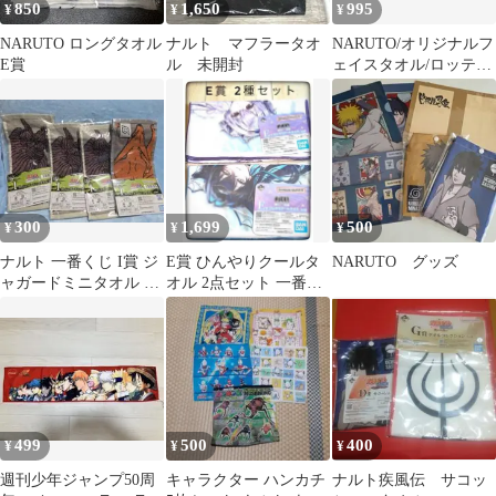
850
1,650
995
¥
¥
¥
NARUTO ロングタオル
ナルト マフラータオ
NARUTO/オリジナルフ
E賞
ル 未開封
ェイスタオル/ロッテリ
アコラボ商品
300
1,699
500
¥
¥
¥
ナルト 一番くじ I賞 ジ
E賞 ひんやりクールタ
NARUTO グッズ
ャガードミニタオル 4
オル 2点セット 一番く
枚セット
じ NIKKE
499
500
400
¥
¥
¥
週刊少年ジャンプ50周
キャラクター ハンカチ
ナルト疾風伝 サコッ