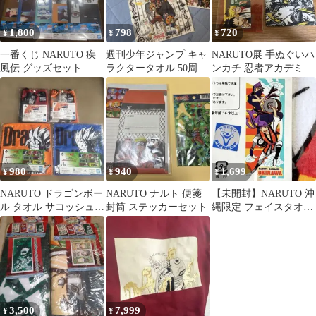
1,800
798
720
¥
¥
¥
一番くじ NARUTO 疾
週刊少年ジャンプ キャ
NARUTO展 手ぬぐいハ
風伝 グッズセット
ラクタータオル 50周年
ンカチ 忍者アカデミー
記念 3枚セット
クリアファイル
980
940
1,699
¥
¥
¥
NARUTO ドラゴンボー
NARUTO ナルト 便箋
【未開封】NARUTO 沖
ル タオル サコッシュ 4
封筒 ステッカーセット
縄限定 フェイスタオル
点セット
ナルト カカシ
3,500
7,999
¥
¥