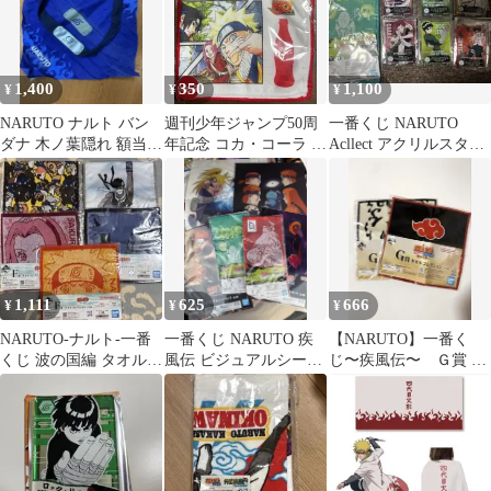
1,400
350
1,100
¥
¥
¥
NARUTO ナルト バン
週刊少年ジャンプ50周
一番くじ NARUTO
ダナ 木ノ葉隠れ 額当て
年記念 コカ・コーラ ド
Acllect アクリルスタン
ハンカチ 2点セット
ライマフラータオル
ド
1,111
625
666
¥
¥
¥
NARUTO-ナルト-一番
一番くじ NARUTO 疾
【NARUTO】一番く
くじ 波の国編 タオルコ
風伝 ビジュアルシート
じ〜疾風伝〜 Ｇ賞 タ
レクションセット
ジャガードミニタオ
オルコレクション 2枚
ル ポスター
セット