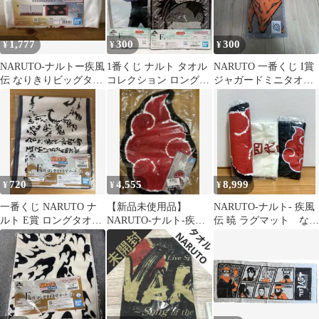
1,777
300
300
¥
¥
¥
NARUTO-ナルトー疾風
1番くじ ナルト タオル
NARUTO 一番くじ I賞
伝 なりきりビッグタオ
コレクション ロングタ
ジャガードミニタオル
ル四代目火影ver.A 未
オル ハンドタオル 桃地
九尾 九喇嘛
開封
再不斬
720
4,555
8,999
¥
¥
¥
一番くじ NARUTO ナ
【新品未使用品】
NARUTO-ナルト- 疾風
ルト E賞 ロングタオル
NARUTO-ナルト-疾風
伝 暁 ラグマット なり
アソート
伝 暁 ラグマット
きりビッグタオル 3点