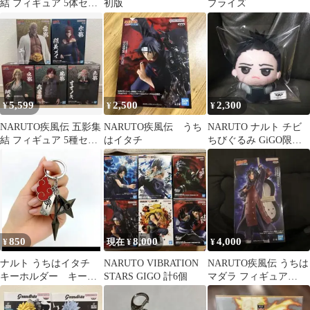
結 フィギュア 5体セッ
初版
プライズ
ト
5,599
2,500
2,300
¥
¥
¥
NARUTO疾風伝 五影集
NARUTO疾風伝 うち
NARUTO ナルト チビ
結 フィギュア 5種セッ
はイタチ
ちびぐるみ GiGO限定
ト
奈良シカマル
850
8,000
4,000
¥
現在 ¥
¥
ナルト うちはイタチ
NARUTO VIBRATION
NARUTO疾風伝 うちは
キーホルダー キーチ
STARS GIGO 計6個
マダラ フィギュア
ャーム 暁
GIGO限定