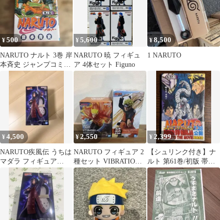
500
5,600
8,500
¥
¥
¥
NARUTO ナルト 3巻 岸
NARUTO 暁 フィギュ
1 NARUTO
本斉史 ジャンプコミッ
ア 4体セット Figuno
クス
4,500
2,550
2,399
¥
¥
¥
NARUTO疾風伝 うちは
NARUTO フィギュア 2
【シュリンク付き】ナ
マダラ フィギュア
種セット VIBRATION
ルト 第61巻/初版 帯・
GIGO限定
STARS
チラシ付き