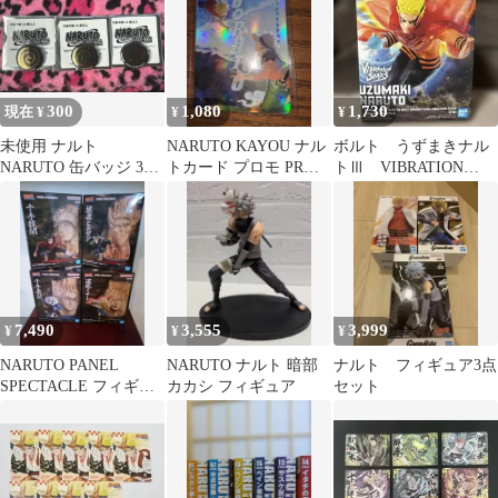
300
1,080
1,730
現在 ¥
¥
¥
未使用 ナルト
NARUTO KAYOU ナル
ボルト うずまきナル
NARUTO 缶バッジ 3個
トカード プロモ PR
トⅢ VIBRATION
セット ノベルティー 非
BORUTO
STARS
売品
7,490
3,555
3,999
¥
¥
¥
NARUTO PANEL
NARUTO ナルト 暗部
ナルト フィギュア3点
SPECTACLE フィギュ
カカシ フィギュア
セット
ア 4種セット 火影