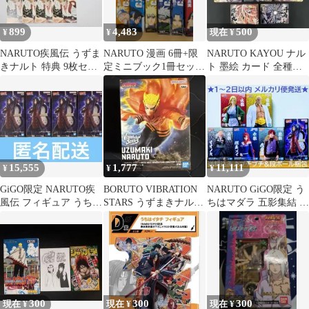
899
4,483
500
¥
¥
現在 ¥
NARUTO疾風伝 うずま
NARUTO 漫画 6冊+限
NARUTO KAYOU ナル
きナルト 特典 9枚セッ
定ミニブック1冊セッ
ト 墨絵 カード 全種類8
ト彩面華
ト!! 岸本斉史
枚セット
15,555
1,777
11,111
¥
¥
¥
GiGO限定 NARUTO疾
BORUTO VIBRATION
NARUTO GiGO限定 う
風伝 フィギュア うちは
STARS うずまきナルト
ちはマダラ 五影集結 フ
マダラ 4点
フィギュア
ィギュア 6種セット
300
300
300
現在 ¥
現在 ¥
現在 ¥