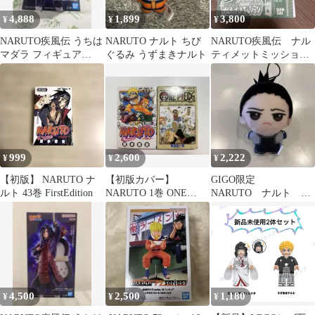
4,888
1,899
3,800
¥
¥
¥
NARUTO疾風伝 うちは
NARUTO ナルト ちび
NARUTO疾風伝 ナル
マダラ フィギュア
ぐるみ うずまきナルト
ティメットミッション
GIGO限定
うずまきナルト 2007
年Vジャンプ
999
2,600
2,222
¥
¥
¥
【初版】 NARUTO ナ
【初版カバー】
GIGO限定
ルト 43巻 FirstEdition
NARUTO 1巻 ONE
NARUTO ナルト チ
PIECE 1巻 セット 少年
ビちびぐるみ 奈良シ
漫画
カマル
4,500
2,500
1,180
¥
¥
¥