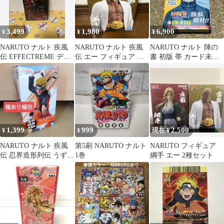
3,499
1,980
6,900
¥
¥
¥
NARUTO ナルト 疾風
NARUTO ナルト 疾風
NARUTO ナルト 陣の
伝 EFFECTREME デイ
伝 エー フィギュア 雷
書 初版 帯 カード未開
ダラ フィギュア
影
封
1,399
999
2,500
¥
¥
現在 ¥
NARUTO ナルト 疾風
第5刷 NARUTO ナルト
NARUTO フィギュア
伝 忍界造形列伝 うずま
1巻
綱手 エー 2種セット
きナルト フィギュア