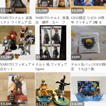
2,550
3,200
9,999
¥
¥
¥
NARUTO ナルト 波風
NARUTO-ナルト- 疾風
GIGO限定 リゼロ 10周
ミナト フィギュア 忍界
伝 綱手、エー フィ
年 フィギュア 2種 ＆
造形列伝
ギュア2種セット
NARUTO マダラ
5,200
5,777
699
¥
¥
¥
NARUTO フィギュア 4
ナルト 暁 フィギュア
ナルト缶バッジGIGO限
点セット
figuno
定 うちは一族
1,400
5,555
4,399
¥
¥
¥