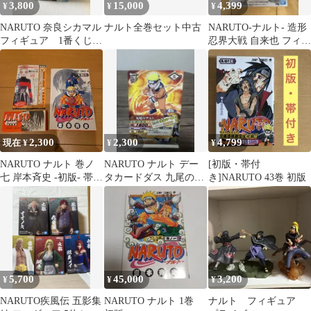
3,800
15,000
4,399
¥
¥
¥
NARUTO 奈良シカマル
ナルト全巻セット中古
NARUTO-ナルト- 造形
フィギュア 1番くじ
忍界大戦 自来也 フィギ
C賞 値下げしました
ュア
2,300
2,300
4,799
現在 ¥
¥
¥
NARUTO ナルト 巻ノ
NARUTO ナルト デー
[初版・帯付
七 岸本斉史 -初版- 帯
タカードダス 九尾のナ
き]NARUTO 43巻 初版
+コミックニュース付
ルト 渾身の一撃
5,700
45,000
3,200
¥
¥
¥
NARUTO疾風伝 五影集
NARUTO ナルト 1巻
ナルト フィギュア