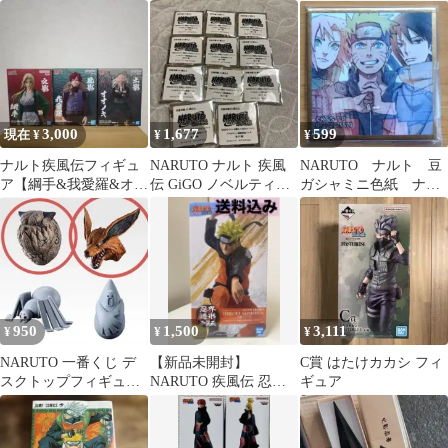
NM-179
ト 4枚セット
3,000
1,677
599
現在 ¥
¥
¥
ナルト疾風伝フィギュ
NARUTO ナルト 疾風
NARUTO ナルト 豆
ア【綱手&我愛羅&オオ
伝 GiGO ノベルティ一
ガシャミニ色紙 ナル
ノキ】3体セット
族家紋 缶バッチ 11個
ト サクラ サスケ
950
1,500
3,111
¥
¥
¥
NARUTO 一番くじ デ
【新品未開封】
C賞 はたけカカシ フィ
スクトップフィギュア
NARUTO 疾風伝 忍界
ギュア
守鶴 九喇嘛
造形列伝 うずまきナル
ト フィギュア