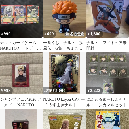
999
699
1,800
¥
¥
¥
ナルトカードゲーム
一番くじ ナルト 疾
ナルト フィギュア未
NARUTOカードゲーム
風伝 G賞 ちょこの
開封
音隠れ三人
っこフィギュア ペイ
ン NARUTO
999
3,000
2,222
¥
現在 ¥
¥
ジャンプフェア2026 ア
NARUTO kayou CPカー
にふぉるめーしょんナ
ニメイト NARUTO ナ
ド うずまきナルト
ルト シカマルセット
ルト 特典カード