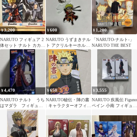
3,200
600
1,200
¥
¥
¥
NARUTO フィギュア 2
NARUTO うずまきナル
「NARUTO-ナルト-」
体セット ナルト カカシ
ト アクリルキーホルダ
NARUTO THE BEST
Grandista
ー
4,470
650
3,555
¥
¥
¥
NARUTO ナルト うち
NARUTO秘伝・陣の書
NARUTO 疾風伝 Figuno
はマダラ フィギュ
: キャラクターオフィシ
ペイン 小南 フィギュア
ア GIGO限定
ャルデータBOOK
2個セット