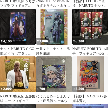
NARUTO疾風伝 うちは
-NARUTO 72 series-16
【新品】LEGOレゴ互
マダラ フィギュア
うずまきナルト＆うみ
換 NARUTO ナルト
GiGO限定
のイルカ
ミニフィグ人形セット
日向ヒナタ&うずまき
ナルト 結婚式
4,199
3,800
6,300
¥
¥
¥
ナルト NARUTO GiGO
一番くじ ナルト 風
NARUTO BORUTO 綱
限定 うちはマダラ
影奪還編
手 フィギュア4点セッ
UCHIHA MADARA
ト
2,000
700
2,500
¥
¥
¥
NARUTO疾風伝 五影集
にふぉるめーしょん ナ
【初版】 NARUTO 2巻
結 エー フィギュア
ルト疾風伝 シールウエ
岸本斉史
ハース vol.5 君麻呂