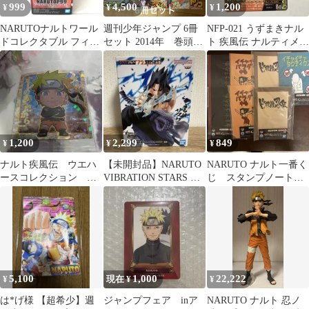
999
4,500
1,200
¥
¥
¥
NARUTOナルトワール
週刊少年ジャンプ 6冊
NFP-021 うずまきナル
ドコレクタブル フィギ
セット 2014年 巻頭カ
ト 疾風伝 ナルティメッ
ュア Vol.3 波風ミナト
ラー MARUTO ナルト
トフォーメーション プ
ロモ
1,200
2,299
849
¥
¥
¥
ナルト疾風伝 ウエハ
【未開封品】NARUTO
NARUTO ナルト一番く
ースコレクション ス
VIBRATION STARS う
じ スタンプノートコ
テッカー シークレッ
ちはサスケ
レクション 7つ
ト 新品
5,100
1,000
22,222
¥
現在 ¥
¥
は*げ様 【超希少】週
ジャンプフェア inア
NARUTO ナルト 忍ノ