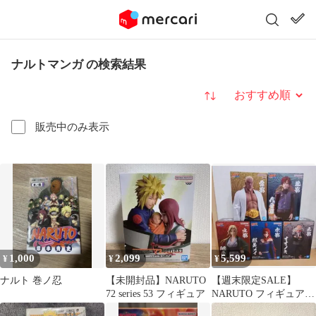
ナルトマンガ の検索結果
並び替え
販売中のみ表示
1,000
2,099
5,599
¥
¥
¥
ナルト 巻ノ忍
【未開封品】NARUTO
【週末限定SALE】
72 series 53 フィギュア
NARUTO フィギュア 5
種セット 五影集結