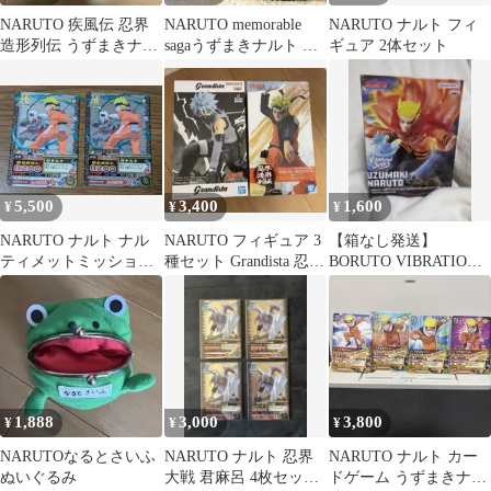
NARUTO 疾風伝 忍界
NARUTO memorable
NARUTO ナルト フィ
造形列伝 うずまきナル
sagaうずまきナルト う
ギュア 2体セット
ト フィギュア
ちはサスケ セット
5,500
3,400
1,600
¥
¥
¥
NARUTO ナルト ナル
NARUTO フィギュア 3
【箱なし発送】
ティメットミッション
種セット Grandista 忍界
BORUTO VIBRATION
うずまきナルト 2枚セ
列伝
STARS うずまきナルト
ット
1,888
3,000
3,800
¥
¥
¥
NARUTOなるとさいふ
NARUTO ナルト 忍界
NARUTO ナルト カー
ぬいぐるみ
大戦 君麻呂 4枚セット
ドゲーム うずまきナル