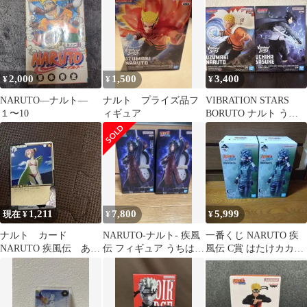
2,000
1,500
3,400
¥
¥
¥
NARUTO―ナルト―
ナルト プライズ品フ
VIBRATION STARS
１〜10
ィギュア
BORUTO ナルト うち
は サスケ
1,211
7,800
5,999
現在 ¥
¥
¥
ナルト カード
NARUTO-ナルト- 疾風
一番くじ NARUTO 疾
NARUTO 疾風伝 ある
伝 フィギュア うちはマ
風伝 C賞 はたけカカシ
夏の日
ダラ GiGO限定
2体セット