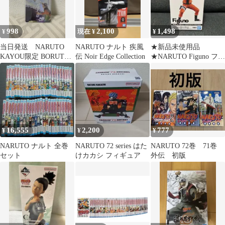
998
2,100
1,498
¥
現在 ¥
¥
当日発送 NARUTO
NARUTO ナルト 疾風
★新品未使用品
KAYOU限定 BORUTO
伝 Noir Edge Collection
★NARUTO Figuno フィ
ナルトカード
ギュア
16,555
2,200
777
¥
¥
¥
NARUTO ナルト 全巻
NARUTO 72 series はた
NARUTO 72巻 71巻
セット
けカカシ フィギュア
外伝 初版