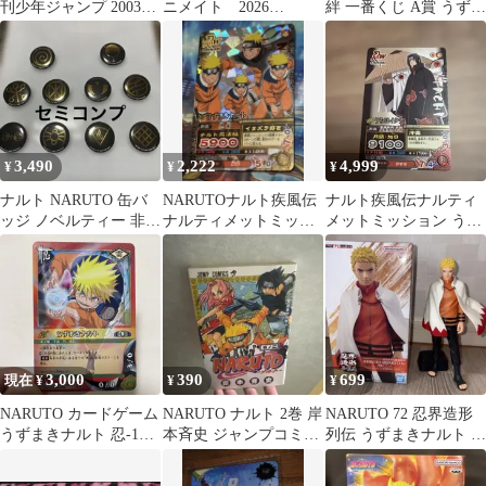
刊少年ジャンプ 2003年
ニメイト 2026
絆 一番くじ A賞 うずま
22・23合併号 NARUTO
NARUTO ナルト SCFカ
きナルト フィギュア
ード特典
3,490
2,222
4,999
¥
¥
¥
ナルト NARUTO 缶バ
NARUTOナルト疾風伝
ナルト疾風伝ナルティ
ッジ ノベルティー 非売
ナルティメットミッシ
メットミッション うち
品 GIGO 限定 セミコン
ョン NM-003 うずまき
はイタチ NM-128
プ
ナルト
3,000
390
699
現在 ¥
¥
¥
NARUTO カードゲーム
NARUTO ナルト 2巻 岸
NARUTO 72 忍界造形
うずまきナルト 忍-187
本斉史 ジャンプコミッ
列伝 うずまきナルト フ
BANDAI
クス
ィギュア