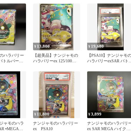
13,800
19,680
¥
¥
のハラバリー
【超美品】ナンジャモの
【PSA10】ナンジャモ
V9 バトルパート
ハラバリーex 125/100
ハラバリーexSAR バト
100
SAR バトルパートナーズ
パートナーズ125/100
11,800
3,899
¥
¥
ジャモのハラ
ナンジャモのハラバリー
ナンジャモのハラバリ
R ▪️MEGAド
ex PSA10
ex SAR MEGA ハイクラ