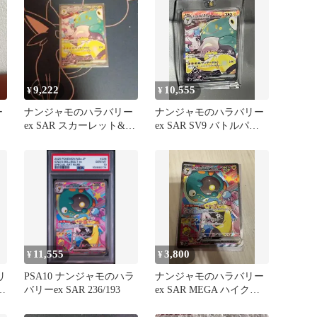
9,222
10,555
¥
¥
ー
ナンジャモのハラバリー
ナンジャモのハラバリー
ex SAR スカーレット&バ
ex SAR SV9 バトルパー
…
イオレット 拡張パック
トナーズ 125/100
バ…
11,555
3,800
¥
¥
リ
PSA10 ナンジャモのハラ
ナンジャモのハラバリー
バ
バリーex SAR 236/193
ex SAR MEGA ハイクラ
スパック MEGAドリー…