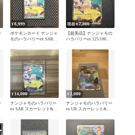
8,999
7,800
¥
現在 ¥
ー
ポケモンカード ナンジャ
【超美品】ナンジャモの
モのハラバリーex SAR
ハラバリーex 125/100
…
SV9 125/100
SAR バトルパートナーズ
14,000
2,000
¥
¥
ー
ナンジャモのハラバリー
ナンジャモのハラバリー
ex SAR スカーレット&バ
ex UR スカーレット&バ
イオレット 拡張パック
イオレット 拡張パック
バ…
バト…