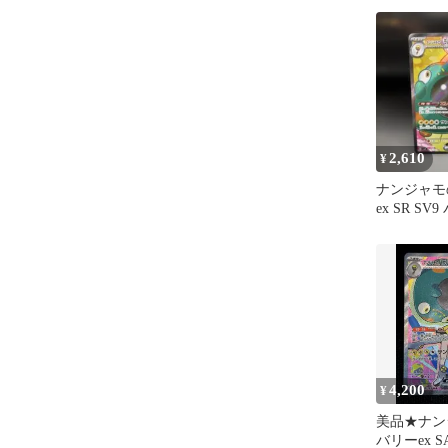
2,610
¥
ナンジャモ
ex SR S
ナーズ 114/
4,200
¥
美品★ナン
バリーex SA