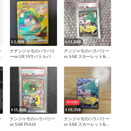
2,999
21,000
¥
¥
ー
ナナンジャモのハラバリ
ナンジャモのハラバリー
バ
ーex UR SV9 バトルパー
ex SAR スカーレット&バ
トナーズ ポケモン カー
イオレット 拡張パック
ド
バ…
10%OFF
11,800
10,350
¥
¥
ー
ナンジャモのハラバリー
ナンジャモのハラバリー
ex SAR PSA10
ex SAR スカーレット&バ
…
イオレット 拡張パック