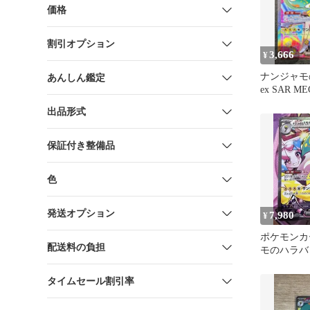
価格
割引オプション
3,666
¥
ナンジャモ
あんしん鑑定
ex SAR 
スパック 
出品形式
保証付き整備品
色
発送オプション
7,980
¥
ポケモンカ
配送料の負担
モのハラバリ
タイムセール割引率