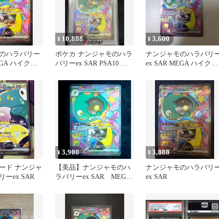
10,888
3,600
¥
¥
のハラバリー
ポケカ ナンジャモのハラ
ナンジャモのハラバリ
MEGA ハイクラ
バリーex SAR PSA10 ポ
ex SAR MEGA ハイクラ
MEGAドリー…
ケモンカード
スパック MEGAドリー
3,900
3,888
¥
¥
ード ナンジャ
【美品】ナンジャモのハ
ナンジャモのハラバリ
ーex SAR
ラバリーex SAR MEGA
ex SAR
ドリームex