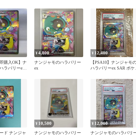
スパック MEGAドリー
4,800
12,400
¥
¥
即購入OK】ナ
ナンジャモのハラバリー
【PSA10】ナンジャモ
ハラバリーex
ex
ハラバリーex SAR ポケ
ンカード
10,500
12,000
¥
¥
ード ナンジャ
ナンジャモのハラバリー
ナンジャモのハラバリ