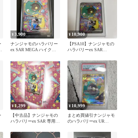
3,900
10,900
¥
¥
ー
ナンジャモのハラバリー
【PSA10】ナンジャモの
バ
ex SAR MEGA ハイクラ
ハラバリーex SAR
スパック MEGAドリー…
236/193
1,299
10,999
¥
¥
ー
【中古品】ナンジャモの
まとめ買値引ナンジャモ
ハラバリーex SAR 専用
のハラバリーex UR
ディスプレイフレーム
PSA10 鑑定品