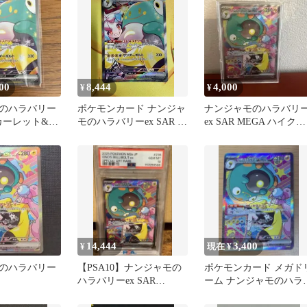
00
8,444
4,000
¥
¥
のハラバリー
ポケモンカード ナンジャ
ナンジャモのハラバリ
 スカーレット&バ
モのハラバリーex SAR バ
ex SAR MEGA ハイクラ
 拡張パック
トルパートナーズ
スパック MEGAドリー
14,444
3,400
¥
現在 ¥
のハラバリー
【PSA10】ナンジャモの
ポケモンカード メガド
ハラバリーex SAR
ーム ナンジャモのハラ
236/193 ポケモンカード
リーex SAR