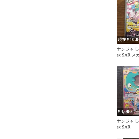
10,0
現在 ¥
ナンジャモ
ex SAR
イオレット
バ…
4,000
¥
ナンジャモ
ex SAR