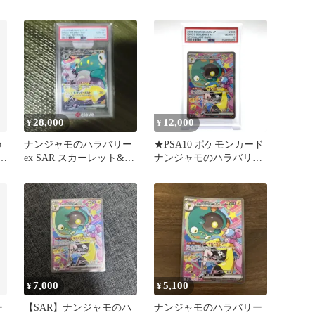
…
スパック MEGAドリー…
28,000
12,000
¥
¥
の
ナンジャモのハラバリー
★PSA10 ポケモンカード
モ
ex SAR スカーレット&バ
ナンジャモのハラバリー
イオレット 拡張パック
ex SAR 236/193 MEGAド
バ…
リームex ポケカ 中古
★008417
7,000
5,100
¥
¥
ー
【SAR】ナンジャモのハ
ナンジャモのハラバリー