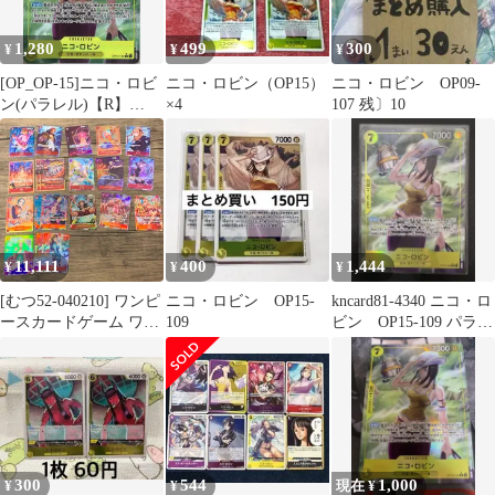
1,280
499
300
¥
¥
¥
[OP_OP-15]ニコ・ロビ
ニコ・ロビン（OP15）
ニコ・ロビン OP09-
ン(パラレル)【R】
×4
107 残〕10
OP15-109(illust:Yuu
Shimotsuki)
IT4YGM4TYYCD
11,111
400
1,444
¥
¥
¥
[むつ52-040210] ワンピ
ニコ・ロビン OP15-
kncard81-4340 ニコ・ロ
ースカードゲーム ワン
109
ビン OP15-109 パラレ
ピースカード パラレ
ル
ル まとめ売り 赤
300
544
1,000
¥
¥
現在 ¥