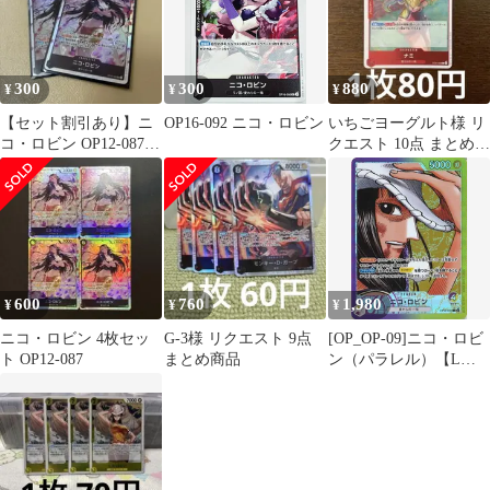
300
300
880
¥
¥
¥
【セット割引あり】ニ
OP16-092 ニコ・ロビン
いちごヨーグルト様 リ
コ・ロビン OP12-087 R
クエスト 10点 まとめ商
2枚セット
品
600
760
1,980
¥
¥
¥
ニコ・ロビン 4枚セッ
G-3様 リクエスト 9点
[OP_OP-09]ニコ・ロビ
ト OP12-087
まとめ商品
ン（パラレル）【L】
OP09-062
ITPE4EKIKU9W