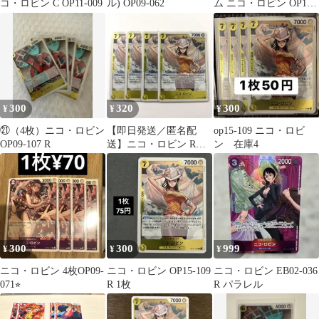
コ・ロビン C OP11-009
ル) OP09-062
ム ニコ・ロビン OP11-
009
300
320
300
¥
¥
¥
㉑（4枚）ニコ・ロビン
【即日発送／匿名配
op15-109 ニコ・ロビ
OP09-107 R
送】ニコ・ロビン R￤
ン 在庫4
OP15-109《在庫4枚》
300
300
999
¥
¥
¥
ニコ・ロビン 4枚OP09-
ニコ・ロビン OP15-109
ニコ・ロビン EB02-036
071⭐︎
R 1枚
R パラレル