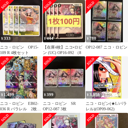
333
444
780
¥
¥
¥
ニコ・ロビン OP15-
【在庫4枚】ニコ•ロビ
OP12-087 ニコ・ロビン
109 R 4枚セット
ン (UC) OP16-092 （8
1,499
399
3,050
¥
¥
¥
ニコ・ロビン EB02-
ニコ・ロビン SR
ニコ・ロビン(★L/パラ
036 R パラレル 2枚セ
OP12-087 3枚
レル)(OP09-062)
ット