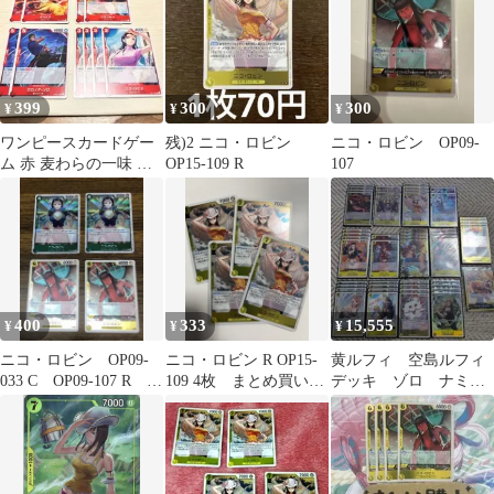
399
300
300
¥
¥
¥
ワンピースカードゲー
残)2 ニコ・ロビン
ニコ・ロビン OP09-
ム 赤 麦わらの一味 神
OP15-109 R
107
速の拳 UC/C 10枚セッ
ト
400
333
15,555
¥
¥
¥
ニコ・ロビン OP09-
ニコ・ロビン R OP15-
黄ルフィ 空島ルフィ
033 C OP09-107 R 4
109 4枚 まとめ買い可
デッキ ゾロ ナミ
枚セット
能
ニコ・ロビン OP15
ゼウス OP11