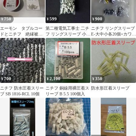
750
599
900
¥
¥
¥
エーモン タブルコー
第二種電気工事士 二チ
ニチフ リングスリーブ
ドとニチフ 絶縁被覆
フ リングスリーブ 小50
E-大中小各20個+カワグ
付圧着スリーブ
個 中6個 練習用
チトーメーキャップセ
ット
700
2,100
350
¥
¥
¥
ニチフ 防水圧着スリー
ニチフ 銅線用裸圧着ス
防水形圧着スリーブ
ブ SB 1816-RCL 10個
リーブ B 5.5 100個入