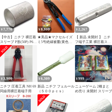
ね合せ用 100コ入 P14
09-2600
重ね合せスリーブ ニチ
フ端子工業 NICHIFU
オーム電機 裸圧着スリ
ーブP形【沖縄離島販売
不可】
7,770
8,800
2,267
¥
¥
¥
【中古】ニチフ 裸圧着
★美品★マクセルイズ
【 新品 未開封 】 ニチ
スリーブ P形(50P) P60
ミ5号絶縁被覆(黄色大)
フ端子工業 裸圧着スリ
d2ldlup
圧着工具 ニチフファス
ーブ B形(100P) B1.25
トン端子用
未使用 送料無料
3,900
6,309
999
¥
¥
¥
ニチフ 圧着工具 NH 69
新品 ニチフ フェルール
ニューゲーム 2種まと
同線用裸圧着端子用
（５００ｐｃｓ）
め売り 未開封 スリーブ