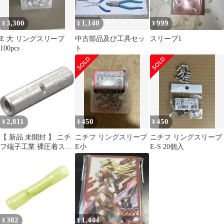
3,300
1,140
999
¥
¥
¥
E 大 リングスリーブ
中古部品及び工具セッ
スリーブ1
100pcs
ト
2,811
450
450
¥
¥
¥
【 新品 未開封 】 ニチ
ニチフ リングスリーブ
ニチフ リングスリーブ
フ端子工業 裸圧着スリ
E小
E-S 20個入
ーブ B形(100P) B2 未使
用 送料無料
382
1,444
¥
¥