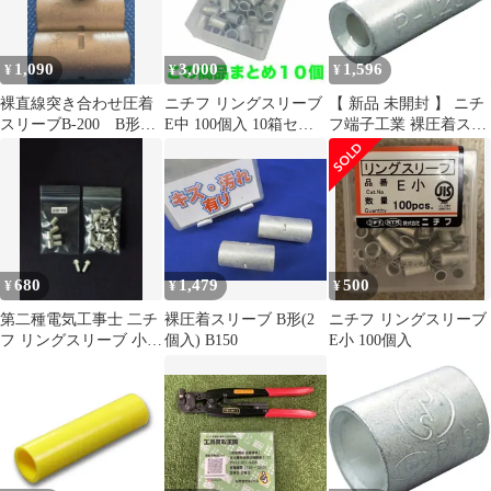
1,090
3,000
1,596
¥
¥
¥
裸直線突き合わせ圧着
ニチフ リングスリーブ
【 新品 未開封 】 ニチ
スリーブB-200 B形ス
E中 100個入 10箱セッ
フ端子工業 裸圧着スリ
リーブ Bスリーブ
ト
ーブ P形(100P) P1.25 未
直線スリーブ
使用 送料無料
680
1,479
500
¥
¥
¥
第二種電気工事士 二チ
裸圧着スリーブ B形(2
ニチフ リングスリーブ
フ リングスリーブ 小50
個入) B150
E小 100個入
個 中6個 ねじなし止め
ねじ付