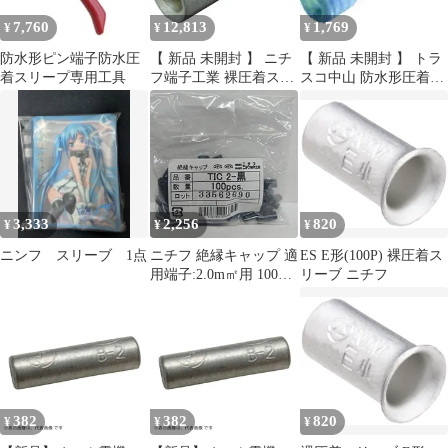
7,760
12,813
1,769
¥
¥
¥
防水形ピン端子防水圧
【 新品 未開封 】 ニチ
【 新品 未開封 】 トラ
着スリープ専用工具
フ端子工業 裸圧着スリ
スコ中山 防水形圧着ス
ーブ B形(100P) B14 未
リーブ TTMNB2WP (1
使用 送料無料
パック11個) 未使用 送
料無料
3,333
2,256
820
¥
¥
¥
ニンフ スリーブ 1点
ニチフ 絶縁キャップ 適
ES E形(100P) 裸圧着ス
用端子:2.0m㎡用 100個
リーブ ニチフ
入り 黒 TIC-2クロ
382
382
820
¥
¥
¥