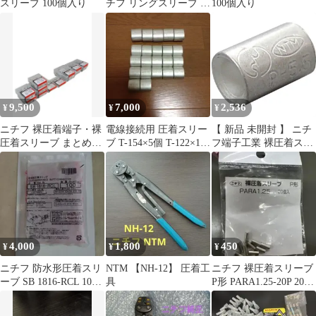
スリーブ 100個入り
チフ リングスリーブ E-
100個入り
M(中) 20個入_DZ-
RSE220 09-2396
9,500
7,000
2,536
¥
¥
¥
ニチフ 裸圧着端子・裸
電線接続用 圧着スリー
【 新品 未開封 】 ニチ
圧着スリーブ まとめ売
ブ T-154×5個 T-122×17
フ端子工業 裸圧着スリ
り 未使用 9ケースセッ
個 セット ニチフ
ーブ P形(100P) P5.5 未
ト 101
使用 送料無料
4,000
1,800
450
¥
¥
¥
ニチフ 防水形圧着スリ
NTM 【NH-12】 圧着工
ニチフ 裸圧着スリーブ
ーブ SB 1816-RCL 100
具
P形 PARA1.25-20P 20個
個
入