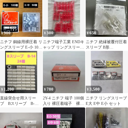
900
300
650
¥
¥
¥
ニチフ 銅線用裸圧着 リ
ニチフ端子工業 ENDキ
ニチフ 絶縁被覆付圧着
ングスリーブ E-小 100
ャップ リングスリーブ
スリーブ B形
個入 E-中 50個入り
用絶縁キャップ 小 赤透
TMVB5.5-05P 5個入
20個
1,200
780
3,500
¥
¥
¥
直線突合せ用スリー
2Y-4 ニチフ 端子 100個
ニチフ リングスリーブ
ブ Bスリーブ B-
入り 裸圧着端子 裸圧
E大 E中 E小 セット
14 24個 バットスリ
着スリーブ
ーブ