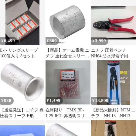
E-中 100個入
ット
6,499
300
3,999
¥
¥
¥
E小 リングスリーブ
【新品】オーム電機 ニ
ニチフ 圧着ペンチ
100個入り 8セット
チフ 重ね合せスリーブ
NH64 防水形端子用
P-5.5 10個入_P-5.5 10
09-2582
830
1,499
18,800
¥
¥
¥
【迅速発送】ニチフ 裸
在庫限り TMX BP-
【新品未開封】NTM ニ
圧着スリーブ E形
1.25-RCL 赤透明スリー
チフ NH-13 NH13
(100P) ES 1
ブ 100個入