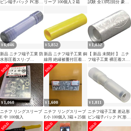
ピン端子パック PC形
リーブ 100個入２箱
試験 全13問2回分 豪華
(100P) PC2005FCLR
特典多数 ワンタッチコ
ネクタ⑧
6,046
5,852
1,832
¥
¥
¥
新品 ニチフ端子工業 防
新品 ニチフ端子工業 銅
【 新品 未開封 】 ニチ
水形圧着スリ-ブ
線用 絶縁被覆付圧着ス
フ端子工業 裸圧着スリ
TMNB2WP
リーブ (B形) 黄 TGV B-
ーブ P形(100P) P2 未使
5.5 *YEL*
用 送料無料
1,060
1,600
1,811
¥
¥
¥
ニチフ リングスリーブ
ニチフ リングスリーブ
ニチフ端子工業 差込形
E 中 100個入
E小 100個入 3箱＋25個
ピン端子パック PC形
(100P) PC2005FCLR