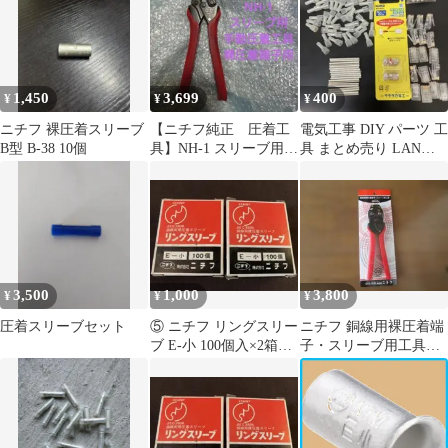
1,450
3,699
400
¥
¥
¥
ニチフ 裸圧着スリーブ
【ニチフ純正 圧着工
電気工事 DIY パーツ 工
B型 B-38 10個
具】NH-1 スリーブ用手
具 まとめ売り LANコ
動圧着工具 裸圧着端子
ネクタ ニチフ端子 他
用
3,500
1,000
3,800
¥
¥
¥
圧着スリーブセット
⑤ ニチフ リングスリー
ニチフ 銅線用裸圧着端
ブ E-小 100個入×2箱セ
子・スリーブ用工具
ット
NH 1 未使用品