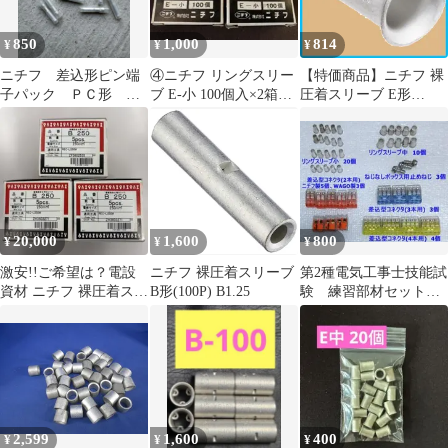
850
1,000
814
¥
¥
¥
ニチフ 差込形ピン端
④ニチフ リングスリー
【特価商品】ニチフ 裸
子パック ＰＣ形 １
ブ E-小 100個入×2箱セ
圧着スリーブ E形
００個 PC 2005-F-
ット
(100P) ES
CLR
20,000
1,600
800
¥
¥
¥
激安!!ご希望は？電設
ニチフ 裸圧着スリーブ
第2種電気工事士技能試
資材 ニチフ 裸圧着スリ
B形(100P) B1.25
験 練習部材セット
ーブ B形 250 15個セッ
リングスリーブ、差込
ト
型コネクタ他
2,599
1,600
400
¥
¥
¥