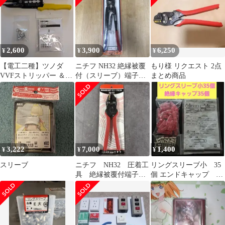
2,600
3,900
6,250
¥
¥
¥
【電工二種】ツノダ
ニチフ NH32 絶縁被覆
もり様 リクエスト 2点
VVFストリッパー ＆
付（スリーブ）端子圧
まとめ商品
【新品】合格クリップ
着工具
＆中スリーブ
3,222
7,000
1,400
¥
¥
¥
スリーブ
ニチフ NH32 圧着工
リングスリーブ小 35
具 絶縁被覆付端子・
個 エンドキャップ
スリーブ用工具 未使
END V-S 35個
用品