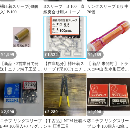
裸圧着スリーブ(40個
Bスリーブ B-100 直
リングスリーブ E形 中
入) P-100
線突合せ用スリーブ
20個
ニチフ 突合せ端子
バットスリーブ
1,999
1,524
1,769
¥
¥
¥
【新品・3営業日で発
【在庫処分】裸圧着ス
【 新品 未開封 】 トラ
送】ニチフ端子工業 重
リーブ P形100P) ニチフ
スコ中山 防水形圧着ス
ね合せスリーブ P2 100
P5.5
リーブ TTMNB125WP
個入り
(1パック12個) 未使用
送料無料
2,990
2,280
1,000
¥
¥
¥
ニチフ リングスリーブ
【中古品】NTM 圧着ペ
②ニチフ リングスリー
E-中 100個入+カワグチ
ンチ 圧着工具
ブ E-小 100個入×2箱セ