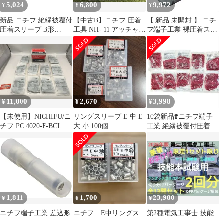
5,024
6,800
9,972
¥
¥
¥
新品 ニチフ 絶縁被覆付
【中古B】ニチフ 圧着
【 新品 未開封 】 ニチ
圧着スリーブ B形
工具 NH- 11 アッチャ
フ端子工業 裸圧着スリ
(100P) TGVB5.5YEL
クコウグ 絶縁被覆付圧
ーブ P形(50P) P60 未使
着端子・スリーブ用
用 送料無料
11,000
2,670
3,998
¥
¥
¥
【未使用】NICHIFU/ニ
リングスリーブ E 中 E
10袋新品❣️ニチフ端子
チフ PC 4020-F-BCL 〇
大 小 100個
工業 絶縁被覆付圧着ス
【10袋1000個セット】
リーブTMV B-1.25 赤
差込形ピン端子(PC形)
メスタイプ [IT_92H0R]
[小牧][M04]
1,811
1,700
23,980
¥
¥
¥
ニチフ端子工業 差込形
ニチフ E中リングス
第2種電気工事士 技能