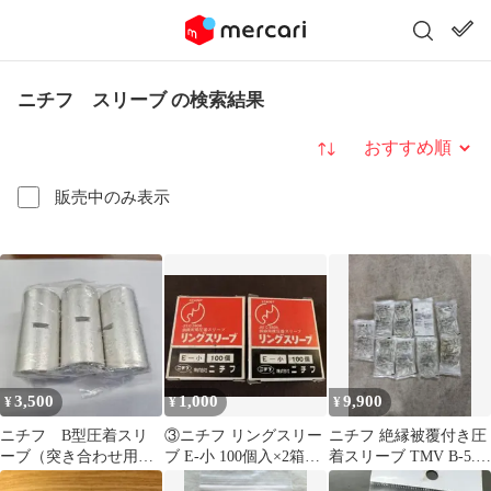
ニチフ スリーブ の検索結果
並び替え
販売中のみ表示
3,500
1,000
9,900
¥
¥
¥
ニチフ B型圧着スリ
③ニチフ リングスリー
ニチフ 絶縁被覆付き圧
ーブ（突き合わせ用）
ブ E-小 100個入×2箱セ
着スリーブ TMV B-5.5 ￼
B-325 3個
ット
9袋= 900個￼