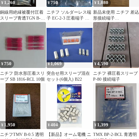
1,260
750
1,080
¥
¥
¥
銅線用絶縁被覆付圧着
ニチフ ソルダーレス端
新品未使用 ニチフ 差込
スリーブ青透TGN B-
子 EC-2-3 圧着端子 ス
形接続端子
2 被覆スリーブ ニチ
リーブ 100個入り
TMDN630855-FA 黄 100
フ
個
750
1,069
4,590
¥
¥
¥
ニチフ 防水形圧着スリ
突合せ用スリーブ混在
ニチフ 裸圧着スリーブ
ーブ SB 1816-RCL 10個
セット(6個入) B22
P-80 接続端子
1,950
404
1,399
¥
¥
¥
ニチフTMV B-0.5 透明
【新品】オーム電機 ニ
TMX BP-2-BCL 青透明