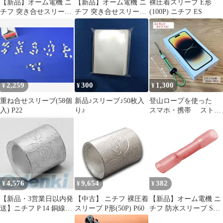
【新品】オーム電機 ニ
【新品】オーム電機 ニ
裸圧着スリーブ E形
チフ 突き合せスリーブ
チフ 突き合せスリーブ
(100P) ニチフ ES
B-2 15個入_B-2 15 09-
B-8 4個入_B-8 4 09-
2589
2591
2,259
300
1,300
¥
¥
¥
重ね合せスリーブ(58個
新品♪スリーブ♪50枚入
登山ロープを使った
入) P22
り♪
スマホ・携帯 ストラ
ップ タイプ（３）
4,576
9,654
382
¥
¥
¥
【新品・3営業日以内発
【中古】 ニチフ 裸圧着
【新品】オーム電機 ニ
送】ニチフ P 14 銅線用
スリーブ P形(50P) P60
チフ 防水スリーブ SB-
裸圧着スリーブ Ｐ形 重
1816 3個入_SB-1816 3