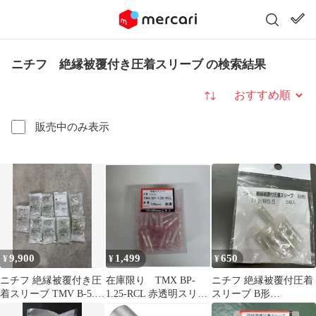
ニチフ 絶縁被覆付き圧着スリーブ の検索結果
並び替え
販売中のみ表示
9,900
1,499
650
¥
¥
¥
ニチフ 絶縁被覆付き圧
在庫限り TMX BP-
ニチフ 絶縁被覆付圧着
着スリーブ TMV B-5.5 ￼
1.25-RCL 赤透明スリー
スリーブ B形
9袋= 900個￼
ブ 100個入
TMVB5.5-05P 5個入