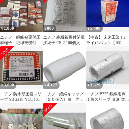
1,800
800
5,480
¥
¥
¥
ニチフ 絕緣被覆付压
ニチフ 絶縁被覆付閉端
【中古】 未来工業 (ミ
着端子 絶縁被覆付圧
接続子 CE 2 100個入
ライ) 1パック【100
着スリーブ 差込形ピ
入】 リングスリーブ
ン端子
(銅線用裸圧着スリー
ブ) 大 E-LL
3,000
4,127
3,529
¥
¥
¥
ニチフ 防水形圧着スリ
ニチフ 絶縁キャップ
ニチフ B325 銅線用裸
ーブ SB 2218-YCL 1000
（２０個入）白 内寸
圧着スリーブ Ｂ形 突き
個(100個×10)
３７．５
合せ用 ニチフ端子工業
突き合せスリーブ
NICHIFU 接続端子 ニ
チフ裸圧着スリーブ
【沖縄離島販売不可】