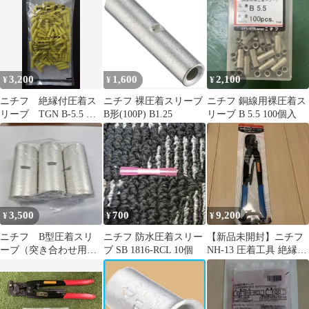
3,200
1,600
2,100
¥
¥
¥
ニチフ 絶縁付圧着ス
ニチフ 裸圧着スリーブ
ニチフ 銅線用裸圧着ス
リーブ TGN B-5.5 黄
B形(100P) B1.25
リーブ B 5.5 100個入
透 被服Bスリーブ
未開封
3,500
700
9,200
¥
¥
¥
ニチフ B型圧着スリ
ニチフ 防水圧着スリー
【新品未開封】ニチフ
ーブ（突き合わせ用）
ブ SB 1816-RCL 10個
NH-13 圧着工具 絶縁被
B-325 3個
覆付圧着端子用