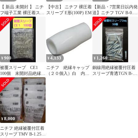
【 新品 未開封 】 ニチ
【中古】 ニチフ 裸圧着
【新品・7営業日以内発
フ端子工業 裸圧着スリ
スリーブ E形(100P) EM
送】ニチフ TGV B-0.5-
ーブ E形(100P) EM 未
YEL 絶縁被覆付圧着ス
使用 送料無料
リーブ B形 100P
TGVB0.5YEL【沖縄離
島販売不可】
900
4,133
1,260
¥
¥
¥
被覆スリーブ CE1
ニチフ 絶縁キャップ
銅線用絶縁被覆付圧着
100個 未開封品絶縁被
（２０個入）白 内寸
スリーブ青透TGN B-
覆付閉端接続子 ニチ
３７．５
2 被覆スリーブ ニチ
フ端子工業
フ
8,000
¥
ニチフ 絶縁被覆付圧着
スリーブ TMV B-1.25