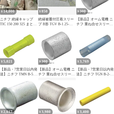
14,000
850
300
¥
¥
¥
ニチフ 絶縁キャップ
絶縁被覆付圧着スリー
【新品】オーム電機 ニ
TIC 150 200 325 まとめ
ブ B形 TGV B-1.25-
チフ 重ね合せスリーブ
売り
CLR ニチフ 70個
P-1.25 20個入_P-1.25 20
09-2580
5,021
300
3,769
¥
¥
¥
【新品・7営業日以内発
【新品】オーム電機 ニ
【新品・7営業日以内発
送】ニチフ TMN B-5.5-
チフ 重ね合せスリーブ
送】ニチフ TGN B-2-
YCL 絶縁被覆付圧着ス
P-2 15 15個入_P-2 15
BCL 絶縁被覆付圧着ス
リーブ B形 100P
09-2581
リーブ B形 100P
TMNB5.5YCL【沖縄離
TGNB2BCL【沖縄離島
島販売不可】
販売不可】
2,617
3,980
3,400
¥
¥
¥