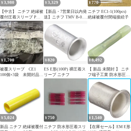
3,980
3,329
770
¥
¥
¥
【中古】 ニチフ 絶縁被
【新品・7営業日以内発
ニチフ EC1-1(100pcs)
覆付圧着スリーブ P形
送】ニチフ TMV B-0.5-
絶縁被覆付閉端接続子
TGVP2BLU
YEL 絶縁被覆付圧着ス
リーブ B形 100個入
TMVB0.5YEL【沖縄離
島販売不可】
1,700
820
8,492
¥
¥
¥
被覆スリーブ CE1
ES E形(100P) 裸圧着ス
【 新品 未開封 】 ニチ
100個×3袋 未開封品
リーブ ニチフ
フ端子工業 防水形圧着
絶縁被覆付閉端接続子
スリーブ SB2218 (1袋
100個) 未使用 送料無料
5,024
750
1,540
¥
¥
¥
新品 ニチフ 絶縁被覆付
ニチフ 防水形圧着スリ
【在庫セール】EM E形