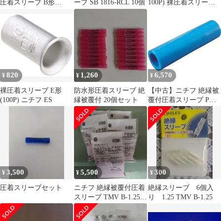
圧着スリーブ B形
ーブ SB 1816-RCL 10個
100P) 裸圧着スリーブ
(100P) TGVB5.5YEL
ニチフ
820
1,260
6,570
¥
¥
¥
裸圧着スリーブ E形
防水形圧着スリーブ 絶
【中古】ニチフ 絶縁被
(100P) ニチフ ES
縁被覆付 20個セット
覆付圧着スリーブ P形
TGVP2BLU qqffhab
3,500
5,500
300
¥
¥
¥
圧着スリーブセット
ニチフ 絶縁被覆付圧着
絶縁スリーブ 6個入
スリーブ TMV B-1.25
り 1.25 TMV B-1.25
赤 100個 5袋