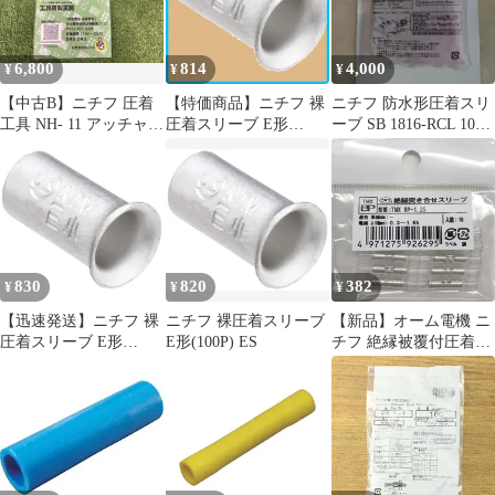
6,800
814
4,000
¥
¥
¥
【中古B】ニチフ 圧着
【特価商品】ニチフ 裸
ニチフ 防水形圧着スリ
工具 NH- 11 アッチャ
圧着スリーブ E形
ーブ SB 1816-RCL 100
クコウグ 絶縁被覆付圧
(100P) ES
個
着端子・スリーブ用
830
820
382
¥
¥
¥
【迅速発送】ニチフ 裸
ニチフ 裸圧着スリーブ
【新品】オーム電機 ニ
圧着スリーブ E形
E形(100P) ES
チフ 絶縁被覆付圧着ス
(100P) ES 0
リーブ（B形）TMX
BP-1.25 10個入 銅線用
環境配慮型_TMX BP-
1.25 10 09-2629