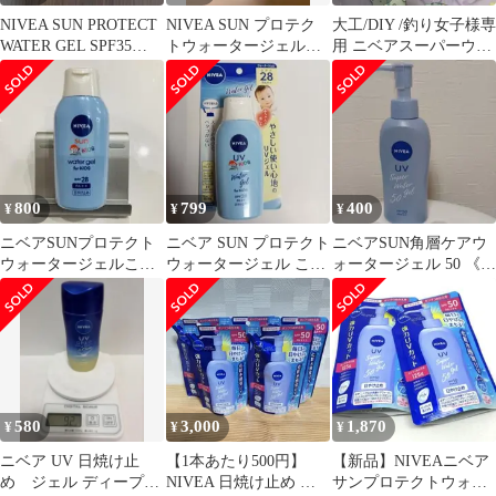
NIVEA SUN PROTECT
NIVEA SUN プロテク
大工/DIY /釣り女子様専
WATER GEL SPF35
トウォータージェル
用 ニベアスーパーウォ
140g
80ml
ータージェル ボトル ８
個
800
799
400
¥
¥
¥
ニベアSUNプロテクト
ニベア SUN プロテクト
ニベアSUN角層ケアウ
ウォータージェルこど
ウォータージェル こど
ォータージェル 50 《日
も用
も用 120g SPF28
やけ止めジェル》(顔・
体用)
580
3,000
1,870
¥
¥
¥
ニベア UV 日焼け止
【1本あたり500円】
【新品】NIVEAニベア
め ジェル ディーププ
NIVEA 日焼け止め 詰
サンプロテクトウォー