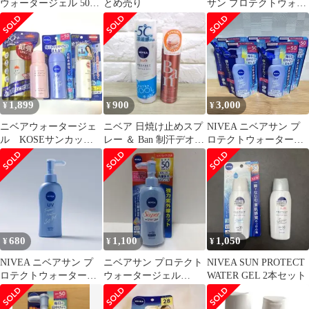
ウォータージェル 50a
とめ売り
サン プロテクトウォー
80g 日焼け止め
タージェル
SPF50/PA+++
1,899
900
3,000
¥
¥
¥
ニベアウォータージェ
ニベア 日焼け止めスプ
NIVEA ニベアサン プ
ル KOSEサンカッ
レー ＆ Ban 制汗デオド
ロテクトウォータージ
ト 他
ラント セット 未使用品
ェル 詰替用 125g 5個セ
ット
680
1,100
1,050
¥
¥
¥
NIVEA ニベアサン プ
ニベアサン プロテクト
NIVEA SUN PROTECT
ロテクトウォータージ
ウォータージェル
WATER GEL 2本セット
ェル SPF50/PA+++
SPF50 125g 未開封