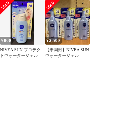
ロテクト＆ケア 顔 から
替用 5個セット
タージェル
だ用 匿名
SPF50/PA+++
800
2,500
¥
¥
NIVEA SUN プロテク
【未開封】NIVEA SUN
トウォータージェル こ
ウォータージェル
ども用 120g
SPF35 3本セット