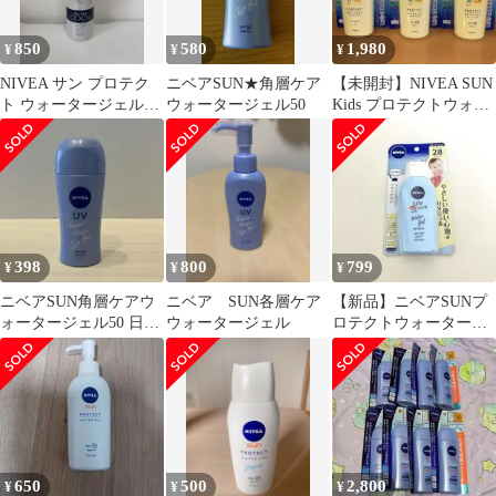
850
580
1,980
¥
¥
¥
NIVEA サン プロテク
ニベアSUN★角層ケア
【未開封】NIVEA SUN
ト ウォータージェル
ウォータージェル50
Kids プロテクトウォー
SPF50+
タージェル 3本セット
398
800
799
¥
¥
¥
ニベアSUN角層ケアウ
ニベア SUN各層ケア
【新品】ニベアSUNプ
ォータージェル50 日や
ウォータージェル
ロテクトウォータージ
け止めジェル80g(顔・
ェルこども用 120g
からだ用)
650
500
2,800
¥
¥
¥