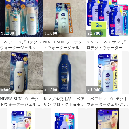
かえ用 125g
プ 140g
1,300
1,000
2,780
¥
¥
¥
ニベア SUNプロテクト
NIVEA SUN プロテク
NIVEA ニベアサン プ
ウォータージェルクー
トウォータージェル
ロテクトウォータージ
ル 日焼け止め
140g
ェル SPF50/PA+++ つめ
かえ用 125g x3袋
800
1,500
1,940
¥
¥
¥
NIVEA SUN プロテク
サンプル使用品 ニベア
ニベアサン プロテクト
トウォータージェル
サン プロテクト＆モイ
ウォータージェル こど
80g 日焼け止め
スチャー ローション
も用 SPF28 PA++ 120g
SPF50+
[120グラム (x 1)]