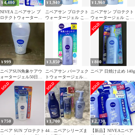
4,480
1,940
1,960
¥
¥
¥
NIVEA ニベアサン プ
ニベアサン プロテクト
ニベアサン プロテクト
ロテクトウォータージ
ウォータージェル こど
ウォータージェル こど
ェル SPF50/PA+++ つめ
も用 SPF28 PA++ 120g
も用 SPF28 PA++ 120g
かえ用 125g x5袋
[120グラム (x 1)]
[120グラム (x 1)]
999
3,850
800
¥
¥
¥
ニベアSUN角象ケアウ
ニベアサン パーフェク
ニベア 日焼け止め 140g
ォータージェル50日焼
トウォータージェル
け止めジェル
SPF35/PA+++ 80g(サイ
ズ: 80グラム (x 1))
750
1,700
2,730
¥
¥
¥
ニベア SUN プロテクト
44…ニベアシリーズま
【新品】NIVEAニベア