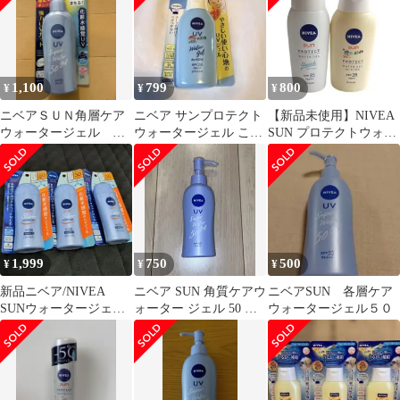
1,100
799
800
¥
¥
¥
ニベアＳＵＮ角層ケア
ニベア サンプロテクト
【新品未使用】NIVEA
ウォータージェル
ウォータージェル こど
SUN プロテクトウォー
SPF50
も用 日焼け止め 120g
タージェル 2種セット
1,999
750
500
¥
¥
¥
新品ニベア/NIVEA
ニベア SUN 角質ケアウ
ニベアSUN 各層ケア
SUNウォータージェル
ォーター ジェル 50 日
ウォータージェル５０
50+++ 日焼け止め80g3
焼け止め
個