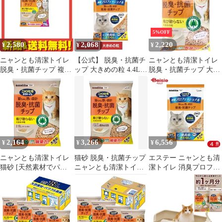
5%OFF
2,580
2,068
2,220
¥
¥
¥
ニャンとも清潔トイレ
【公式】 脱臭・抗菌チ
ニャンとも清潔トイレ
脱臭・抗菌チップ 複数
ップ 大きめの粒 4.4L
脱臭・抗菌チップ 大き
ねこ用 大きめの粒 4L
ニャンとも清潔トイレ
めの粒 4.4L
ペット 猫 ねこ 臭い シ
ステムトイレ 肉球 砂
木 消臭プロフェッショ
ナル
2,164
3,266
6,556
¥
¥
¥
ニャンとも清潔トイレ
猫砂 脱臭・抗菌チップ
エステー ニャンとも清
猫砂 [天然素材でパワ
ニャンとも清潔トイレ
潔トイレ 消臭プロフェ
フルに脱臭] 脱臭・抗
大きめの粒 4.5L システ
ッショナル 脱臭・抗菌
菌チップ 大きめの粒
ムトイレ 猫用 消臭
チップ 大きめの粒4．
2.5L システムトイレ 猫
4L×4個セット
用 消臭 ネコ砂