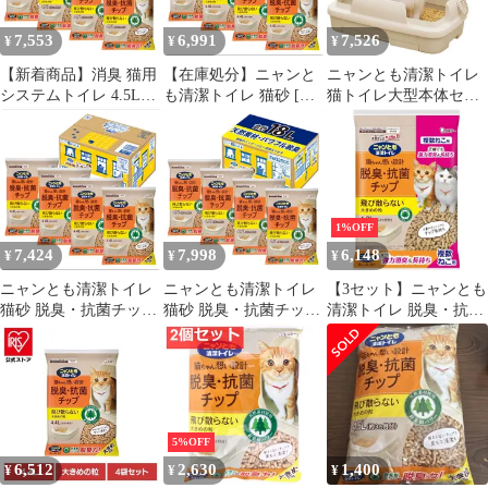
7,553
6,991
7,526
¥
¥
¥
【新着商品】消臭 猫用
【在庫処分】ニャンと
ニャンとも清潔トイレ
システムトイレ 4.5L×4
も清潔トイレ 猫砂 [天
猫トイレ大型本体セッ
個 (ケース販売) 大きめ
然素材でパワフルに脱
ト[約1か月分猫砂・シ
の粒 脱臭・抗菌チップ
臭] 脱臭・抗菌チップ
ート付]のびのび
猫砂 ニャンとも清潔ト
大きめの粒 4.4L×4個 シ
イレ
ステムトイレ 猫用 消臭
ネコ砂 (ケース販売)
1%OFF
7,424
7,998
6,148
¥
¥
¥
ニャンとも清潔トイレ
ニャンとも清潔トイレ
【3セット】ニャンとも
猫砂 脱臭・抗菌チップ
猫砂 脱臭・抗菌チップ
清潔トイレ 脱臭・抗菌
大きめの粒 4.4L×4個 シ
大きめの粒 4.5L×4個
チップ 複数ねこ用 大き
ステムトイレ 猫用 消臭
めの粒 4.0L
(ケース販売)
5%OFF
6,512
2,630
1,400
¥
¥
¥