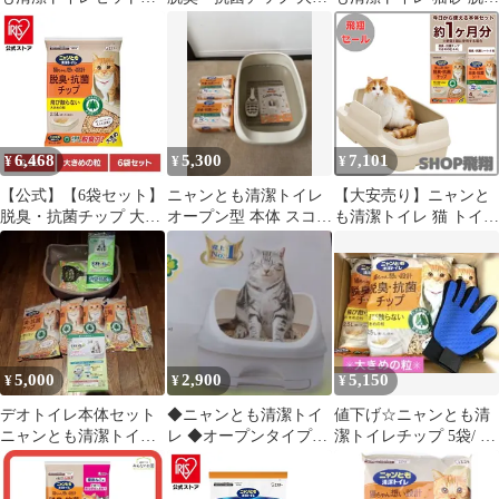
[約1か月分チップ・シ
めの粒 2.5L×2個セット
臭・抗菌チップ 大きめ
ート付] 猫用トイレ本
システムトイレ用 まと
の粒 4.5L [ 限定] シス
体 シンプルタイプ ライ
め買い
テムトイレ 猫用 消臭
トベージュ 成猫用
ネコ砂
6,468
5,300
7,101
¥
¥
¥
【公式】【6袋セット】
ニャンとも清潔トイレ
【大安売り】ニャンと
脱臭・抗菌チップ 大き
オープン型 本体 スコッ
も清潔トイレ 猫 トイレ
めの粒 2.5L ニャンとも
プ付 純正シート24枚付
[約1か月分チップ・シ
清潔トイレ ペット 猫
ート付] [大型 広々 複数
ねこ 砂 木 システムト
飼育] のびのびリラッ
イレ 肉球 掃除
クス ライトベージュ 大
きめ ワイド 多頭 猫用
トイレ本体
5,000
2,900
5,150
¥
¥
¥
デオトイレ本体セット
◆ニャンとも清潔トイ
値下げ☆ニャンとも清
ニャンとも清潔トイレ
レ ◆オープンタイプ◆
潔トイレチップ 5袋/ グ
脱臭・抗菌チップ大き
ライトベージュ◆ 猫
ルーミング手袋 セッ
めの粒 2.5L
砂・シート付
ト売り