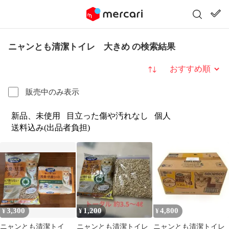
ニャンとも清潔トイレ 大きめ の検索結果
並び替え
販売中のみ表示
新品、未使用
目立った傷や汚れなし
個人
送料込み(出品者負担)
3,300
1,200
4,800
¥
¥
¥
ニャンとも清潔トイ
ニャンとも清潔トイレ
ニャンとも清潔トイレ