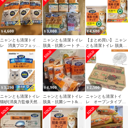
セット
の粒 ２．５Ｌ×6点セ
ット
4,600
3,000
4,680
¥
¥
¥
ニャンとも清潔トイ
ニャンとも清潔トイレ
【まとめ買い】 ニャン
レ 消臭プロフェッシ
脱臭・抗菌シート チッ
とも清潔トイレ 脱臭・
ョナル 4ℓ 3袋
プ まとめ売り
抗菌チップ 大きめの粒
2.5L [猫砂]システムト
イレ用 2個セット
3,290
4,900
2,500
¥
¥
¥
ニャンとも清潔トイレ
ニャンとも清潔トイレ
ニャンとも清潔トイ
猫砂[消臭力監修天然木
脱臭・抗菌シート&マ
レ オープンタイプ
チップ]大きめの粒4.4L
ット&チップ＋岩国再
ライトグレー&グレ
消臭プロフェッショナ
生ホワイトペレット
ー 猫砂・シート付き
ル脱臭・抗菌チップシ
ステムトイレ猫用