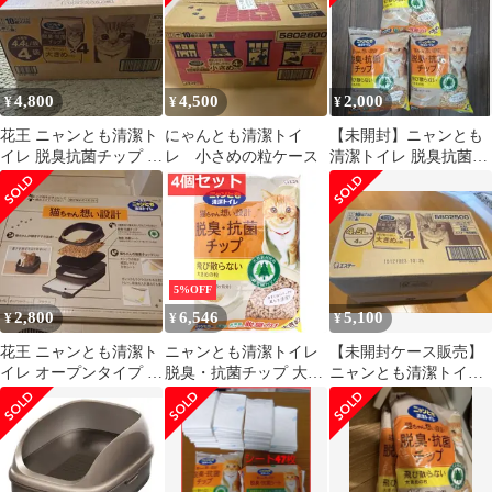
4,800
4,500
2,000
¥
¥
¥
花王 ニャンとも清潔ト
にゃんとも清潔トイ
【未開封】ニャンとも
イレ 脱臭抗菌チップ 大
レ 小さめの粒ケース
清潔トイレ 脱臭抗菌チ
きめの粒 4.4L×4個 未開
ップ 大きめの粒 2.5L×3
封
袋
5%OFF
2,800
6,546
5,100
¥
¥
¥
花王 ニャンとも清潔ト
ニャンとも清潔トイレ
【未開封ケース販売】
イレ オープンタイプ ブ
脱臭・抗菌チップ 大き
ニャンとも清潔トイレ
ラウン新品未使用品
めの粒 4.4L 4個セッ
脱臭・抗菌チップ 大き
ト まとめ売り
めの粒