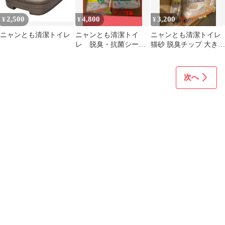
2,500
4,800
3,200
¥
¥
¥
ニャンとも清潔トイレ
ニャンとも清潔トイ
ニャンとも清潔トイレ
レ 脱臭・抗菌シート
猫砂 脱臭チップ 大き
47枚&チップ 大きめの
め 大容量4.5、4.4L 3
粒2.5L
袋
次へ