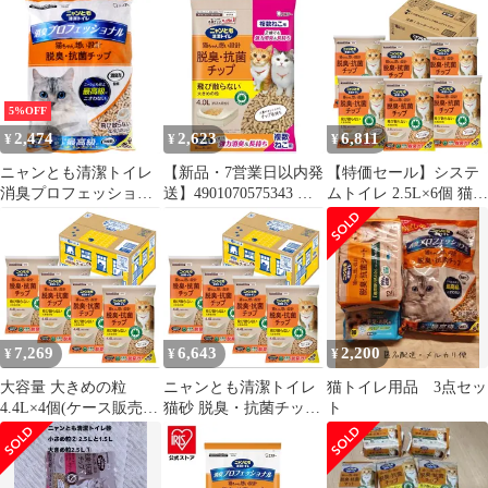
ト まとめ売り
抗菌チップ ネコ砂 猫砂
(ケース販売) ニャンと
も清潔トイレ
5%OFF
2,474
2,623
6,811
¥
¥
¥
ニャンとも清潔トイレ
【新品・7営業日以内発
【特価セール】システ
消臭プロフェッショナ
送】4901070575343 ニ
ムトイレ 2.5L×6個 猫用
ル 脱臭・抗菌チップ 大
ャンとも清潔トイレ 脱
大きめの粒 消臭 脱臭・
きめの粒 4.4L
臭・抗菌チップ 複数ね
抗菌チップ ネコ砂 猫砂
こ用 大きめの粒 4．
(ケース販売) ニャンと
0L【キャンセル不可】
も清潔トイレ
【沖縄離島販売不可】
7,269
6,643
2,200
¥
¥
¥
大容量 大きめの粒
ニャンとも清潔トイレ
猫トイレ用品 3点セッ
4.4L×4個(ケース販売)
猫砂 脱臭・抗菌チップ
ト
脱臭・抗菌チップ [猫
大きめの粒 4.4L×4個 シ
砂] ニャンとも清潔ト
ステムトイレ 猫用 消臭
イレ システムトイレ用
(ケース販売)