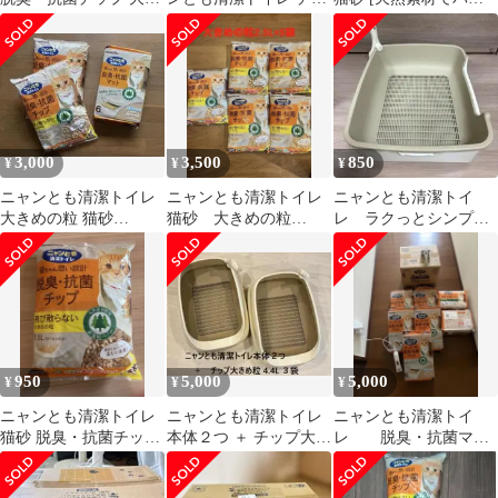
めの粒 4.4L
プ 4.5L×2袋＋シート2
フルに脱臭] 脱臭・抗
袋
菌チップ 大きめの粒
2.5L システムトイレ 猫
用 消臭 ネコ砂
3,000
3,500
850
¥
¥
¥
ニャンとも清潔トイレ
ニャンとも清潔トイレ
ニャンとも清潔トイ
大きめの粒 猫砂
猫砂 大きめの粒
レ ラクっとシンプル
(4.4L)×2、脱臭・抗菌
2.5L×5個
本体のみ
マット×1
950
5,000
5,000
¥
¥
¥
ニャンとも清潔トイレ
ニャンとも清潔トイレ
ニャンとも清潔トイ
猫砂 脱臭・抗菌チップ
本体２つ ＋ チップ大き
レ 脱臭・抗菌マッ
大きめの粒 2.5L
め粒4.4L３袋
ト 6枚入り5個、大きめ
チップ1箱