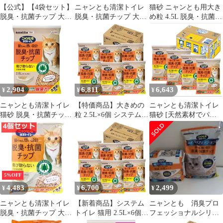
【公式】【4袋セット】
ニャンとも清潔トイレ
猫砂 ニャンとも用大き
脱臭・抗菌チップ 大き
脱臭・抗菌チップ 大き
め粒 4.5L 脱臭・抗菌チ
めの粒 4.4L ニャンとも
めの粒 2.5L 2個セッ
ップ
清潔トイレ ペット 猫
ト まとめ売り
ねこ 砂 木 システムト
イレ 肉球 掃除 大容量
2,904
6,811
6,643
¥
¥
¥
ニャンとも清潔トイレ
【特価商品】大きめの
ニャンとも清潔トイレ
猫砂 脱臭・抗菌チップ
粒 2.5L×6個 システムト
猫砂 [天然素材でパワ
大きめの粒 2.5L システ
イレ 脱臭・抗菌チップ
フルに脱臭] 脱臭・抗
ムトイレ 猫用 消臭 ネ
猫用 猫砂 消臭 ネコ砂
菌チップ 大きめの粒
コ砂
ニャンとも清潔トイレ
4.4L×4個 システムトイ
(ケース販売)
レ 猫用 消臭 ネコ砂 (ケ
ース販売)
5%OFF
4,483
6,700
2,499
¥
¥
¥
ニャンとも清潔トイレ
【新着商品】システム
ニャンとも 消臭プロ
脱臭・抗菌チップ 大き
トイレ 猫用 2.5L×6個
フェッショナルシリー
めの粒 2.5L 4個セッ
大きめの粒 消臭 脱臭・
ズ２点セット