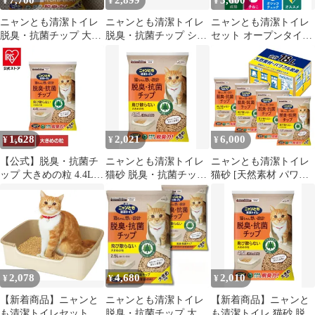
7,700
2,899
3,600
¥
¥
¥
ニャンとも清潔トイレ
ニャンとも清潔トイレ
ニャンとも清潔トイレ
脱臭・抗菌チップ 大き
脱臭・抗菌チップ シー
セット オープンタイプ
め 4.4L×5袋
ト 専用スコップ セッ
猫用システムトイレ ス
ト お試し
タートキット ライトベ
ージュ ブラウン エステ
ー 脱臭・抗菌チップ・
シート スコップ付
1,628
2,021
6,000
¥
¥
¥
【公式】脱臭・抗菌チ
ニャンとも清潔トイレ
ニャンとも清潔トイレ
ップ 大きめの粒 4.4L
猫砂 脱臭・抗菌チップ
猫砂 [天然素材 パワフ
ニャンとも清潔トイレ
大きめの粒 4.5L システ
ル脱臭] 脱臭・抗菌チ
ペット 猫 ねこ 砂 木 シ
ムトイレ 猫用 消臭
ップ 大きめの粒 4.5L×4
ステムトイレ 肉球 掃除
個 システムトイレ 猫用
大容量
消臭
2,078
4,680
2,010
¥
¥
¥
【新着商品】ニャンと
ニャンとも清潔トイレ
【新着商品】ニャンと
も清潔トイレセット
脱臭・抗菌チップ 大き
も清潔トイレ 猫砂 脱