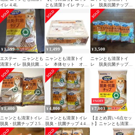
イレ 4.4L
とも清潔トイレ チップ
レ 脱臭抗菌チップ
大きめの粒 4.4L×4袋
大きめの粒 2.5L × 6袋
1,599
1,499
3,500
¥
¥
¥
エステー ニャンとも
ニャンとも清潔トイ
ニャンとも清潔トイ
清潔トイレ 脱臭抗菌チ
レ 本体セット オー
レ 脱臭抗菌チップ
ップ 大きめの粒 4.4L
プンタイプ ライトベ
大きめの粒 2.5Ｌ×5袋
ージュ
【新品未開封】
1%OFF
1,400
4,800
7,003
¥
¥
¥
ニャンとも清潔トイレ
ニャンとも清潔トイレ
【まとめ買い-6点セッ
脱臭・抗菌チップ 2.5ℓ
脱臭・抗菌チップ 4.4L
ト】ニャンとも清潔ト
脱臭・抗菌マット6枚入
猫砂 2袋 大きめの粒
イレ チップ 大きめ