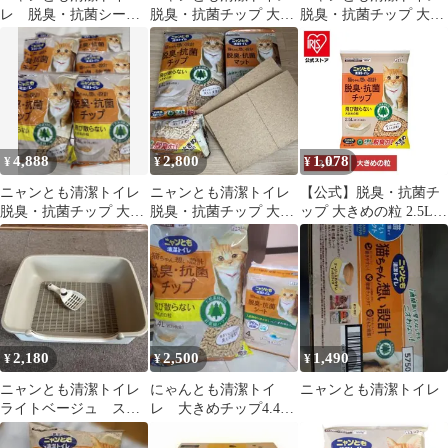
レ 脱臭・抗菌シート
脱臭・抗菌チップ 大き
脱臭・抗菌チップ 大き
12枚/チップ4.4Lセット
めの粒
めの粒 4.5L×4袋セット
4,888
2,800
1,078
¥
¥
¥
ニャンとも清潔トイレ
ニャンとも清潔トイレ
【公式】脱臭・抗菌チ
脱臭・抗菌チップ 大き
脱臭・抗菌チップ 大き
ップ 大きめの粒 2.5L
めの粒 2.5L 6袋
めの粒 4.4L &脱臭抗菌
ニャンとも清潔トイレ
マット
ペット 猫 ねこ 砂 木 シ
ステムトイレ 肉球 掃除
2,180
2,500
1,490
¥
¥
¥
ニャンとも清潔トイレ
にゃんとも清潔トイ
ニャンとも清潔トイレ
ライトベージュ スコ
レ 大きめチップ4.4L
ップ付き
、シート4枚