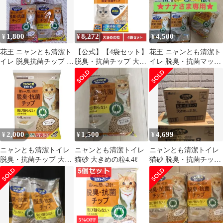
1,800
8,272
4,500
¥
¥
¥
花王 ニャンとも清潔ト
【公式】【4袋セット】
花王 ニャンとも清潔ト
イレ 脱臭抗菌チップ ま
脱臭・抗菌チップ 大き
イレ 脱臭・抗菌マット
とめ売り
めの粒 4.4L ニャンとも
チップ セット ＋ おま
清潔トイレ ペット 猫
け
ねこ 臭い システムトイ
レ 肉球 砂 木 消臭プロ
フェッショナル
2,000
1,500
4,699
¥
¥
¥
ニャンとも清潔トイレ
ニャンとも清潔トイレ
ニャンとも清潔トイレ
脱臭・抗菌チップ 大き
猫砂 大きめの粒4.4ℓ
猫砂 脱臭・抗菌チップ
めの粒 4.4L 1個 システ
大きめの粒 2.5L×6 ケー
ムトイレ用猫砂 エステ
ス
ー 天然素材の針葉樹使
用 強力消臭
5%OFF