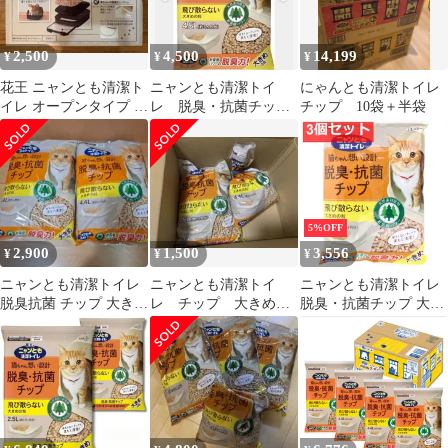
2,500
4,500
14,199
¥
¥
¥
花王 ニャンとも清潔ト
ニャンとも清潔トイ
にゃんとも清潔トイレ
イレ オープンタイプ ブ
レ 脱臭・抗菌チッ
チップ 10袋＋半袋
ラウン
プ 大きめの粒 4.5L×4
袋
5%OFF
2,900
1,500
3,556
¥
¥
¥
ニャンとも清潔トイレ
ニャンとも清潔トイ
ニャンとも清潔トイレ
脱臭抗菌 チップ 大きめ
レ チップ 大きめの
脱臭・抗菌チップ 大き
の粒 大容量 4.4L × 2袋
粒 約7L
めの粒 2.5L 3個セッ
ト まとめ売り