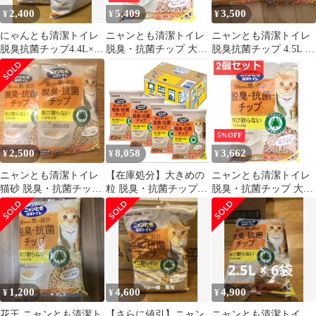
2,400
5,409
3,500
¥
¥
¥
にゃんとも清潔トイレ
ニャンとも清潔トイレ
ニャンとも清潔トイレ
脱臭抗菌チップ4.4L×2
脱臭・抗菌チップ 大き
脱臭抗菌チップ 4.5L 2
袋
めの粒 2.5L 5個セッ
袋セット
ト まとめ売り
5%OFF
2,500
8,058
3,662
¥
¥
¥
ニャンとも清潔トイレ
【在庫処分】大きめの
ニャンとも清潔トイレ
猫砂 脱臭・抗菌チップ
粒 脱臭・抗菌チップ
脱臭・抗菌チップ 大き
大きめの粒 4.5L×2袋
4.4L×4個 システムトイ
めの粒 4.4L 2個セッ
レ 猫砂 猫用 消臭 ニャ
ト まとめ売り
ンとも清潔トイレ (ケ
ース販売)
1,200
4,600
4,900
¥
¥
¥
花王 ニャンとも清潔ト
【さらに値引】ニャン
ニャンとも清潔トイ