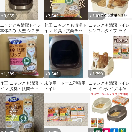
3,055
2,500
2,037
¥
¥
¥
ニャンとも清潔トイレ
花王 ニャンとも清潔ト
ニャンとも清潔トイレ
本体のみ 大型 システム
イレ 脱臭・抗菌チップ
シンプルタイプ ライト
トイレ 猫トイレ 値下げ
大きめの粒 4.4L
ベージュ 猫用トイレ
交渉可
1,399
3,500
2,799
¥
¥
¥
花王 ニャンとも清潔ト
未使用 ドーム型猫用
ニャンとも清潔トイレ
イレ 脱臭・抗菌チップ
トイレ
オープンタイプ 本体セ
飛び散らない大きめの
ット 今から使えるチ
粒 2.5L
ップシート付き！