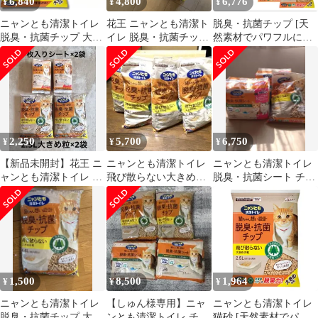
6,840
4,800
6,776
¥
¥
¥
ニャンとも清潔トイレ
花王 ニャンとも清潔ト
脱臭・抗菌チップ [天
脱臭・抗菌チップ 大き
イレ 脱臭・抗菌チップ
然素材でパワフルに脱
めの粒 2.5L×2個セット
大容量
臭] 大きめの粒 4.4L×4
システムトイレ用 まと
個 システムトイレ 猫砂
め買いe 02c2de83
猫用 消臭 ニャンとも清
潔トイレ ネコ砂 (ケー
ス販売)
2,250
5,700
6,750
¥
¥
¥
【新品未開封】花王 ニ
ニャンとも清潔トイレ
ニャンとも清潔トイレ
ャンとも清潔トイレ チ
飛び散らない大きめの
脱臭・抗菌シート チッ
ップ (大きめ) シート セ
粒4袋
プセット （複数飼い用
ット
シート）
1,500
8,500
1,964
¥
¥
¥
ニャンとも清潔トイレ
【しゅん様専用】ニャ
ニャンとも清潔トイレ
脱臭・抗菌チップ 大き
ンとも清潔トイレ チッ
猫砂 [天然素材でパワ