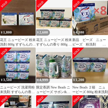
すずらんの香り
425003【花王】
1,800
2,600
4,380
¥
¥
¥
花王 ニュービーズ 粉末
花王 ニュービーズ 粉末
新品 ビーズ ニュー
洗剤 800g すずらんの香
すずらんの香り 800g 5
ビーズ 粉洗剤 粉
り 2箱
個セット
末洗剤1ケース 8箱
入 まとめ売り
3,500
4,999
1,200
¥
¥
¥
ニュービーズ 洗濯用粉
限定香調 New Beads ニ
New Beads ２箱 ニュ
末洗剤 すずらんの香り
ュービーズ サボン&ミ
ービーズ 800g 粉末洗剤
6箱セット
ュゲ香り 本体と詰替 5
点