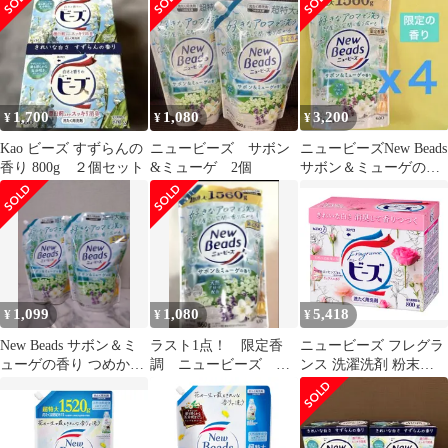
900g×2袋
定調香
1,700
1,080
3,200
¥
¥
¥
Kao ビーズ すずらんの
ニュービーズ サボン
ニュービーズNew Beads
香り 800g ２個セット
&ミューゲ 2個
サボン＆ミューゲの香
り 1560g 4個セット
1,099
1,080
5,418
¥
¥
¥
New Beads サボン＆ミ
ラスト1点！ 限定香
ニュービーズ フレグラ
ューゲの香り つめかえ
調 ニュービーズ 超
ンス 洗濯洗剤 粉末
用 900g 2個セット
特大 つめかえ用
800g