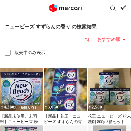
ニュービーズ すずらんの香り の検索結果
並び替え
販売中のみ表示
4,380
3,050
2,500
¥
¥
¥
【新品未使用、未開
【新品】花王 ニュー
花王 ニュービーズ 粉末
封】ニュービーズ 粉末
ビーズ すずらんの香り
洗剤 800g 3箱セット
洗剤 すずらんの香り
粉末洗剤 800g 3箱セッ