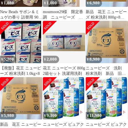
1,080
1,000
6,980
¥
¥
¥
New Beads サボン＆ミ
moumoon29様 限定香
新品 花王 ニュービー
ュゲの香り 詰替用 900g
調 ニュービーズ 超
ズ 粉末洗剤 800g×8個
2個セット
特大 つめかえ用
入 旧パッケージ
5,700
2,000
8,980
¥
¥
¥
【廃盤】花王 ニュービ
花王 ニュービーズ 800g
ニュービーズ 洗剤
ーズ 粉末洗剤 1.0kg×8
2箱セット 洗濯用洗剤
粉末洗剤 新品 旧パ
ッケージ 未使用 ケ
ース
5,980
9,300
11,980
¥
¥
¥
新品 花王 ニュービー
ニュービーズ ピュアク
ニュービーズ ピュアク