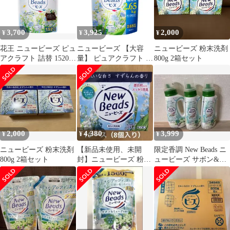
3,700
3,925
2,000
¥
¥
¥
花王 ニュービーズ ピュ
ニュービーズ 【大容
ニュービーズ 粉末洗剤
アクラフト 詰替 1520g
量】 ピュアクラフト 消
800g 2箱セット
421371
臭&白さ 五分咲きすず
らんの香り配合
2,000
4,380
3,999
¥
¥
¥
ニュービーズ 粉末洗剤
【新品未使用、未開
限定香調 New Beads ニ
800g 2箱セット
封】ニュービーズ 粉末
ュービーズ サボン&ミ
洗剤 すずらんの香り
ュゲの香り 本体 3本
800g×8個