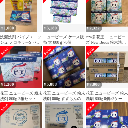
1,000
3,180
2,322
¥
¥
¥
洗濯洗剤 パイプユニッ
ニュービーズ ケース販
r*y様 花王 ニュービー
シュ ノロキラーS セッ
売 大 800ｇ×8個
ズ New Beads 粉末洗剤
ト
800g×4個セット
1,200
5,888
7,800
¥
¥
¥
花王 ニュービーズ 粉末
花王 ニュービーズ 粉末
花王 ニュービーズ 粉末
洗剤 800g 2箱セット
洗剤 800g すずらんの香
洗剤 800g 8個×2ケース
り 8個セット
セット