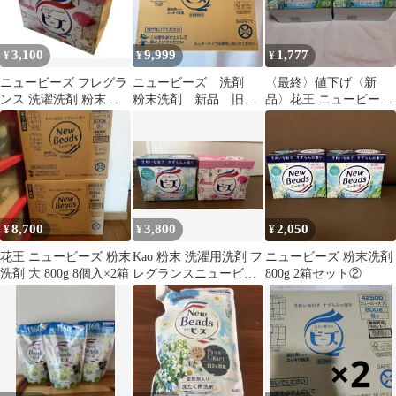
3,100
9,999
1,777
¥
¥
¥
ニュービーズ フレグラ
ニュービーズ 洗剤
〈最終〉値下げ〈新
ンス 洗濯洗剤 粉末
粉末洗剤 新品 旧パ
品〉花王 ニュービーズ
800g
ッケージ 未使用 ケ
粉末洗剤 800g 2個セッ
ース
ト
8,700
3,800
2,050
¥
¥
¥
花王 ニュービーズ 粉末
Kao 粉末 洗濯用洗剤 フ
ニュービーズ 粉末洗剤
洗剤 大 800g 8個入×2箱
レグランスニュービー
800g 2箱セット②
ズ 800g 2箱セット