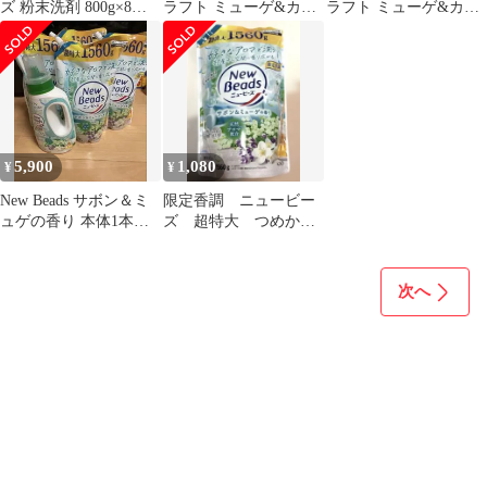
ズ 粉末洗剤 800g×8個
ラフト ミューゲ&カモ
ラフト ミューゲ&カモ
入 旧パッケージ
ミールの香り 2,650g x
ミールの香り 2,650g x
4袋
4袋
5,900
1,080
¥
¥
New Beads サボン＆ミ
限定香調 ニュービー
ュゲの香り 本体1本
ズ 超特大 つめかえ
690g/1560g×6
用
次へ