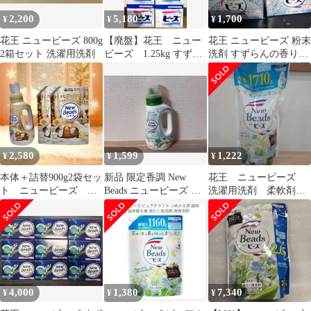
2,200
5,180
1,700
¥
¥
¥
花王 ニュービーズ 800g
【廃盤】花王 ニュー
花王 ニュービーズ 粉末
2箱セット 洗濯用洗剤
ビーズ 1.25kg すずら
洗剤 すずらんの香り
んの香りが長続き 取
800g 3箱セット
っ手付 8個
2,580
1,599
1,222
¥
¥
¥
本体＋詰替900g2袋セッ
新品 限定香調 New
花王 ニュービーズ
ト ニュービーズ 限
Beads ニュービーズ サ
洗濯用洗剤 柔軟剤入
定香調 バニラ＆シダ
ボン&ミュゲの香り 本
洗剤 ミューゲ&カモ
ーウッドの香り 尾張
体
ミール 1.71kg
倉庫
4,000
1,380
7,340
¥
¥
¥