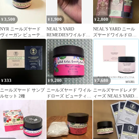
3,500
1,900
2,800
¥
¥
¥
NYR ニールズヤード
NEAL'S YARD
NEAL'S YARD ニール
ヴィーガン ビューティ
REMEDIESワイルドロ
ズヤードワイルドロー
バーム ワイルドローズ
ーズビューティバーム
ズバームとクリームの
WRV
15g
セット
333
9,200
7,680
¥
¥
¥
ニールズヤード サンプ
ニールズヤード ワイル
ニールズヤードレメデ
ルセット 2種
ドローズ ビューティバ
ィーズ NEALS YARD
ーム 50g 使用期限
REMEDIES ヴィーガン
2028.04
ワイルドローズビュー
ティバーム 50g 【定形
外郵便可250g】