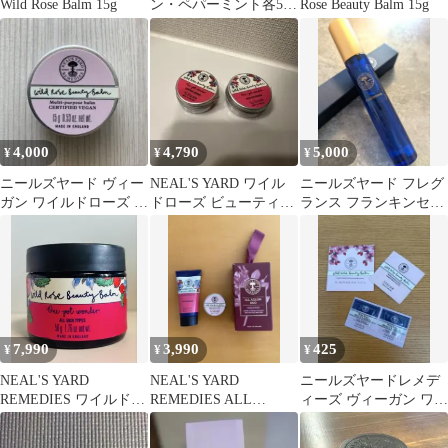
Wild Rose Balm 15g
ン・ペパーミント各5ml
Rose Beauty Balm 15g
精油 2本 セット
4,000
4,790
5,000
¥
¥
¥
ニールズヤード ヴィー
NEAL'S YARD ワイル
ニールズヤード フレグ
ガン ワイルドローズ ビ
ドローズ ビューティバ
ランス フランキンセン
ューティバーム 15g
ーム 15g 2個セット
ス 8ml ワイルドローズ
バーム
7,990
3,990
425
¥
¥
¥
NEAL'S YARD
NEAL'S YARD
ニールズヤードレメデ
REMEDIES ワイルドロ
REMEDIES ALL
ィーズ ヴィーガン ワイ
ーズ ビューティバーム
AGLOW DUO
ルドローズ ビューティ
バーム