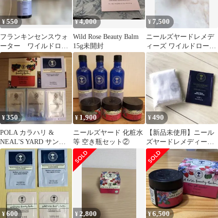
550
4,000
7,500
¥
¥
¥
フランキンセンスウォ
Wild Rose Beauty Balm
ニールズヤードレメデ
ーター ワイルドロー
15g未開封
ィーズ ワイルドローズ
ズビューティーバー
ビューティバーム 50g
ム 空瓶
350
1,900
490
¥
¥
¥
POLA カラハリ &
ニールズヤード 化粧水
【新品未使用】ニール
NEAL'S YARD サンプ
等 空き瓶セット②
ズヤードレメディーズ
ルセット
コットンクロス エッ
センスサンプル
600
2,800
6,500
¥
¥
¥