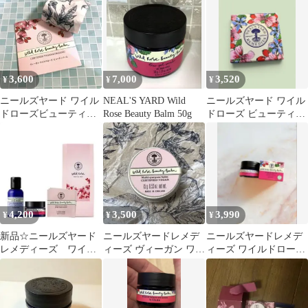
3,600
7,000
3,520
¥
¥
¥
ニールズヤード ワイル
NEAL'S YARD Wild
ニールズヤード ワイル
ドローズビューティー
Rose Beauty Balm 50g
ドローズ ビューティバ
バーム ヴィーガンタイ
ーム 15g オーガニック1
プ 15g 新品
個
4,200
3,500
3,990
¥
¥
¥
新品☆ニールズヤード
ニールズヤードレメデ
ニールズヤードレメデ
レメディーズ ワイル
ィーズ ヴィーガン ワイ
ィーズ ワイルドローズ
ドローズビューティバ
ルドローズ ビューティ
ビューティバーム 15g
ーム ミニ セット
バーム 15g