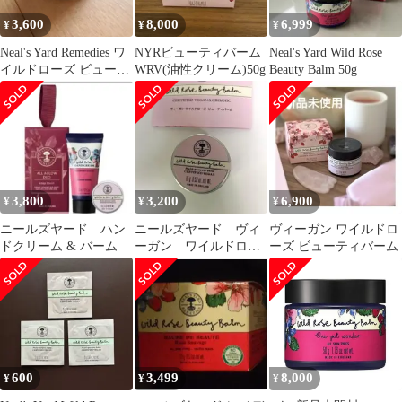
3,600
8,000
6,999
¥
¥
¥
Neal's Yard Remedies ワ
NYRビューティバーム
Neal's Yard Wild Rose
イルドローズ ビューテ
WRV(油性クリーム)50g
Beauty Balm 50g
ィバーム
3,800
3,200
6,900
¥
¥
¥
ニールズヤード ハン
ニールズヤード ヴィ
ヴィーガン ワイルドロ
ドクリーム & バーム
ーガン ワイルドロー
ーズ ビューティバーム
ズ ビューティバー
ム 15g
600
3,499
8,000
¥
¥
¥