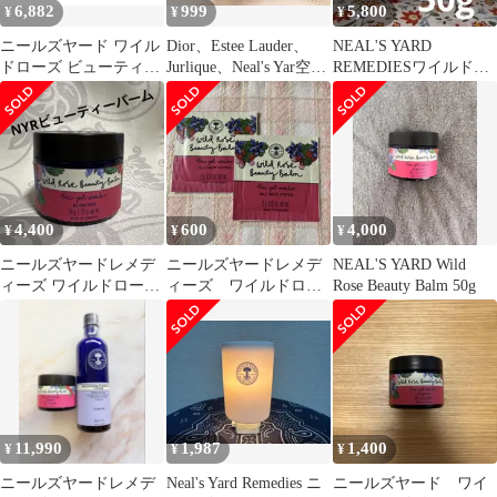
6,882
999
5,800
¥
¥
¥
ニールズヤード ワイル
Dior、Estee Lauder、
NEAL'S YARD
ドローズ ビューティバ
Jurlique、Neal's Yar空容
REMEDIESワイルドロ
ーム 15g2個セット オー
器
ーズビューティバー
ガニック
ム 50g
4,400
600
4,000
¥
¥
¥
ニールズヤードレメデ
ニールズヤードレメデ
NEAL'S YARD Wild
ィーズ ワイルドローズ
ィーズ ワイルドロー
Rose Beauty Balm 50g
ビューティバーム50g
ズ ビューティバー
ム サンプル
11,990
1,987
1,400
¥
¥
¥
ニールズヤードレメデ
Neal's Yard Remedies ニ
ニールズヤード ワイ