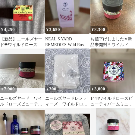
4,250
3,650
8,300
¥
¥
¥
【新品】ニールズヤー
NEAL'S YARD
お値下げしました✴︎新
ド❤︎ワイルドローズ ビ
REMEDIES Wild Rose
品未開封＊ワイルドロ
ューティーバーム 15g
FACIAL
ーズビューティバーム
50g
7,900
300
3,800
¥
¥
¥
ニールズヤード ワイ
ニールズヤードレメデ
1444ワイルドローズビ
ルドローズビューティ
ィーズ ワイルドロー
ューティバームミニ
バーム50g 使用期限
ズビューティーバー
15g
2028年1月
ム クロス ガーゼ