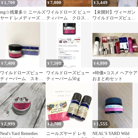
1,700
7,000
3,449
¥
¥
¥
mg☆残量多☆ ニールズ
ワイルドローズ ビュー
【未開封】ヴィーガン
ヤード レメディーズ ワ
ティバーム クロス
ワイルドローズビュー
イルドローズ 15g
付 50g
ティバーム サンプル
付
7,400
7,500
4,800
¥
¥
¥
ワイルドローズビュー
ワイルドローズビュー
⭐︎特価⭐︎コスメ ヘアケア
ティーバーム スキン
ティーバーム50ｇ
おまとめセット
ケアサンプル付き
2,999
2,700
1,555
¥
¥
¥
Neal's Yard Remedies
ニールズヤード レモ
NEAL'S YARD Wild