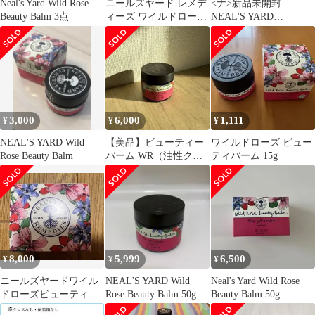
Neal's Yard Wild Rose
ニールズヤード レメデ
<ナ>新品未開封
Beauty Balm 3点
ィーズ ワイルドローズ
NEAL'S YARD
ビューティバーム 15g
REMEDIES(ニールズヤ
ードレメディーズ)ワイ
ルドローズビューティ
バーム50g 使用期限：
2027.04
3,000
6,000
1,111
¥
¥
¥
NEAL'S YARD Wild
【美品】ビューティー
ワイルドローズ ビュー
Rose Beauty Balm
バーム WR（油性クリ
ティバーム 15g
ーム）50g
8,000
5,999
6,500
¥
¥
¥
ニールズヤードワイル
NEAL'S YARD Wild
Neal's Yard Wild Rose
ドローズビューティー
Rose Beauty Balm 50g
Beauty Balm 50g
バーム 50g