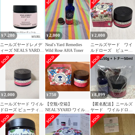
7,280
2,000
2,000
¥
¥
¥
ニールズヤードレメデ
Neal's Yard Remedies
ニールズヤード ワイ
ィーズ NEALS YARD
Wild Rose AHA Toner
ルドローズ ビューテ
REMEDIES ワイルドロ
ィーバーム15g
ーズビューティバーム
（クロスなし・個装箱
なし） 50g【225g】誕
生日 プレゼント ギフト
2,000
750
8,899
¥
¥
¥
ニールズヤード ワイル
【空瓶•空箱】
【匿名配送】ニールズ
ドローズ ビューティバ
NEAL'SYARD ワイルド
ヤード ワイルドロー
ーム
ローズビューティーバ
ズビューティーバー
ーム 瓶・箱のみ
ム フランキンセンス