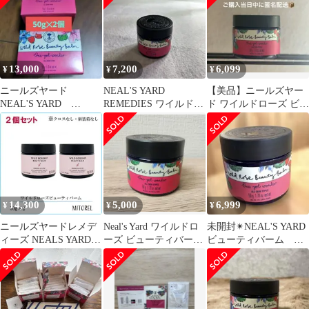
13,000
7,200
6,099
¥
¥
¥
ニールズヤード
NEAL'S YARD
【美品】ニールズヤー
NEAL'S YARD
REMEDIES ワイルドロ
ド ワイルドローズ ビュ
REMEDIES バーム50g
ーズビューティバーム
ーティバーム50g 美容
セット
50g
バーム
14,300
5,000
6,999
¥
¥
¥
ニールズヤードレメデ
Neal's Yard ワイルドロ
未開封✴︎NEAL'S YARD
ィーズ NEALS YARD
ーズ ビューティバーム
ビューティバーム 油
REMEDIES ワイルドロ
50g
性クリーム 50g
ーズビューティバーム
（クロスなし・個装箱
なし）2個セット 50g×2
誕生日 プレゼント ギフ