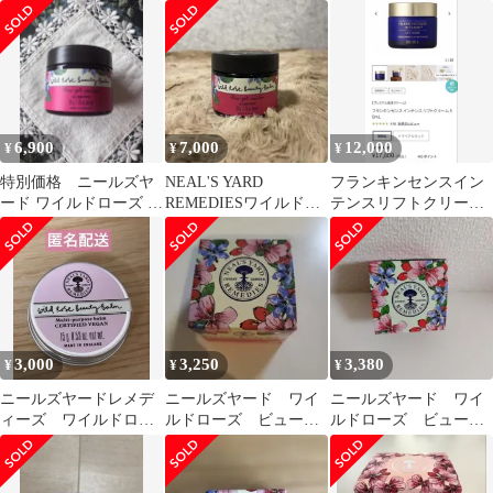
ィバーム ミニ
6,900
7,000
12,000
¥
¥
¥
特別価格 ニールズヤ
NEAL'S YARD
フランキンセンスイン
ード ワイルドローズ ビ
REMEDIESワイルドロ
テンスリフトクリーム
ューティバーム 50g
ーズビューティバーム
50ｇ
50g
3,000
3,250
3,380
¥
¥
¥
ニールズヤードレメデ
ニールズヤード ワイ
ニールズヤード ワイ
ィーズ ワイルドロー
ルドローズ ビューテ
ルドローズ ビューテ
ズビューティバーム
ィバーム 15g
ィーバーム15g
15g