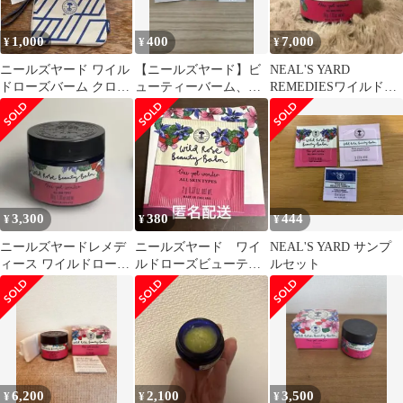
ト
1,000
400
7,000
¥
¥
¥
ニールズヤード ワイル
【ニールズヤード】ビ
NEAL'S YARD
ドローズバーム クロス
ューティーバーム、
REMEDIESワイルドロ
10枚 ANAとのコラボポ
【PAUL＆JOE】ボディ
ーズビューティバーム
ーチ
ミルクのサンプル
50g
3,300
380
444
¥
¥
¥
ニールズヤードレメデ
ニールズヤード ワイ
NEAL'S YARD サンプ
ィース ワイルドローズ
ルドローズビューティ
ルセット
ビューティーバーム
ーバーム
50g
6,200
2,100
3,500
¥
¥
¥