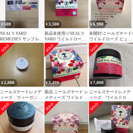
500
3,500
6,900
¥
¥
¥
NEAL'S YARD
新品未使用☆NEAL'S
未開封/ニールズヤード/
REMEDIES サンプルセ
YARD ワイルドローズ
ワイルドローズ ビュー
ット
ビューティーバーム
ティバーム50
2,800
3,499
7,800
¥
¥
¥
ニールズヤードレメデ
新品 ニールズヤード レ
ニールズヤードレメデ
ィーズ ヴィーガン
メディーズ ワイルドロ
ィーズ ワイルドロー
ワイルドローズ ビュ
ーズ ビューティバーム
ズビューティーバーム
ーティバーム 15g
15g
50g