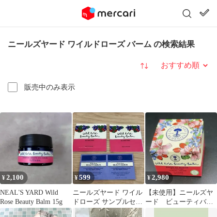
ニールズヤード ワイルドローズ バーム の検索結果
並び替え
販売中のみ表示
2,100
599
2,980
¥
¥
¥
NEAL'S YARD Wild
ニールズヤード ワイル
【未使用】ニールズヤ
Rose Beauty Balm 15g
ドローズ サンプルセッ
ード ビューティバー
ト
ム ローズ