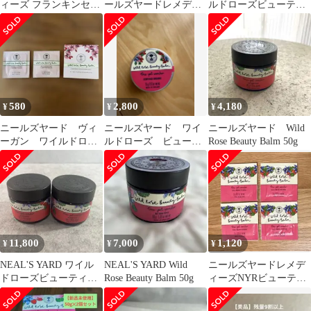
ィーズ フランキンセン
ールズヤードレメディ
ルドローズビューティ
ス ウォーター& ワイル
ーズアロマライト
ーバーム
ドローズ ビュ
580
2,800
4,180
¥
¥
¥
ニールズヤード ヴィ
ニールズヤード ワイ
ニールズヤード Wild
ーガン ワイルドロー
ルドローズ ビューテ
Rose Beauty Balm 50g
ズ ビューティバーム
ィーバーム15g
11,800
7,000
1,120
¥
¥
¥
NEAL'S YARD ワイル
NEAL'S YARD Wild
ニールズヤードレメデ
ドローズビューティバ
Rose Beauty Balm 50g
ィーズNYRビューティ
ーム50g 2セット
バームWR 油性クリー
ムワイルドローズ