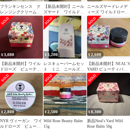
フランキンセンス ク
【新品未開封】ニール
ニールズヤードレメデ
レンジングクリーム＆
ズヤード ワイルドロ
ィーズ ワイルドローズ
ワイルドローズバー
ーズビューティーバー
ビューティバーム50g
ム セット
ム15g
3,080
3,200
2,600
¥
¥
¥
【新品未開封】ワイル
レスキューバームセッ
【新品未開封】NEAL’S
ドローズ ビューティ
ト ミニ ニールズヤ
YARD ビューティバー
バーム 15g
ード
ム WR 15g
2,800
2,500
8,300
¥
¥
¥
NYR ヴィーガン ワイ
Wild Rose Beauty Balm
新品Neal's Yard Wild
ルドローズ ビューテ
15g
Rose Balm 50g