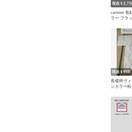
2,75
現在 ¥
carmine
ラー フラ
998
現在 ¥
長襦袢ヴィ
ンカラー松
蛍光色