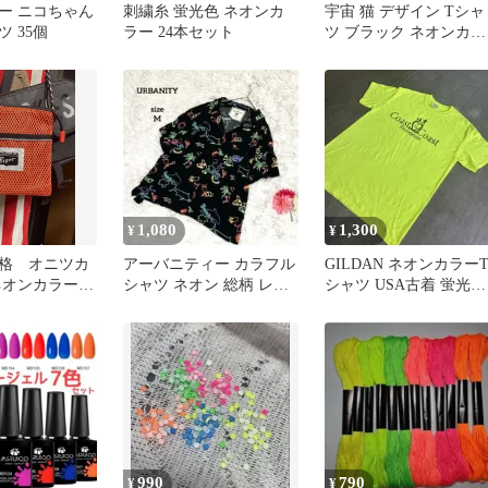
ー ニコちゃん
刺繍糸 蛍光色 ネオンカ
宇宙 猫 デザイン Tシャ
 35個
ラー 24本セット
ツ ブラック ネオンカラ
ー ビンテージ
1,080
1,300
¥
¥
格 オニツカ
アーバニティー カラフル
GILDAN ネオンカラー
ネオンカラー
シャツ ネオン 総柄 レト
シャツ USA古着 蛍光イ
ディース
ロ とろみ マルチカラー
エロー アメカジ 半袖
黒
990
790
¥
¥