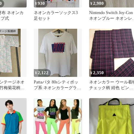
0
930
2,980
¥
¥
 長財布 ネオンカ
ネオンカラーソックス3
Nintendo Switch Joy-Con
ップ式
足セット
ネオンブルー ネオンレ
ド
2,122
2,350
¥
¥
ンテージネオ
Pattaパタ 80sシティポッ
ネオンカラー ウール着
竹梅菊花柄白
プ系 ネオンカラーグラフ
チェック柄 紺色 ピンク
ィックロゴTee 白 L
和装