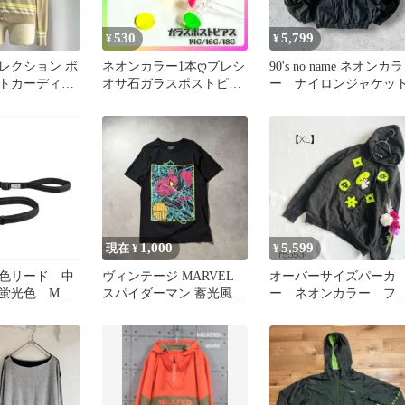
03】【メール便発送】
530
5,799
¥
¥
レクション ボ
ネオンカラー1本ღプレシ
90's no name ネオンカラ
トカーディガ
オサ石ガラスポストピア
ー ナイロンジャケッ
ュ ネオンカラ
ス ボディピアスリテーナ
ー推し
1,000
5,599
現在 ¥
¥
色リード 中
ヴィンテージ MARVEL
オーバーサイズパーカ
蛍光色 Mサ
スパイダーマン 蓄光風
ー ネオンカラー フ
ネオンカラー Tシャツ 黒
ディー 大きめサイ
ブラック【XL】