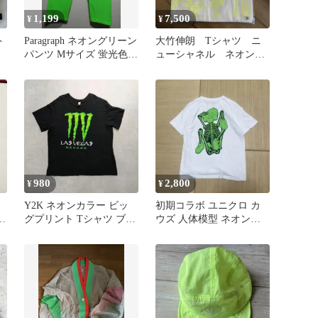
1,199
7,500
¥
¥
ト
Paragraph ネオングリーン
大竹伸朗 Tシャツ ニ
パンツ Mサイズ 蛍光色
ューシャネル ネオン
韓国
蛍光
980
2,800
¥
¥
Y2K ネオンカラー ビッ
初期コラボ ユニクロ カ
ッ
グプリント Tシャツ ブラ
ウズ 人体模型 ネオンカ
ック 3L
ラー Tシャツ ホワイト L