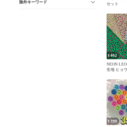
除外キーワード
セット
462
¥
NEON LE
生地 ヒョウ柄 アニマル
柄 レオパー
オンカラー
ス シャツ 
ハンドメイ
50cm単位
399
¥