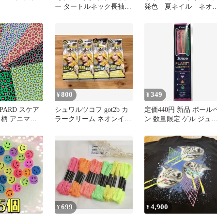
ー タートルネック長袖カ
発色 夏ネイル ネオ
ットソー 蛍光イエロー
カラー
ライム
800
349
¥
¥
OPARD スケア
シュワルツコフ got2b カ
定価440円 新品 ボール
ラークリーム ネオンイエ
ン 数量限定 ゲル ジュ
ド 蛍光色 ネ
ロー 4個
ス ネオンカラーシリー
 人気 ブラウ
バッグ ポーチ
ド 手作り
699
4,900
¥
¥