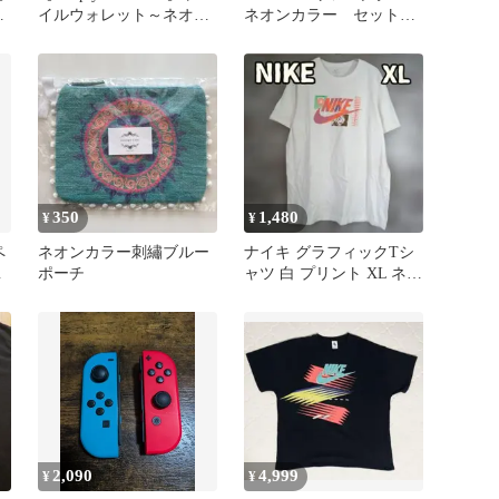
ン
イルウォレット～ネオン
ネオンカラー セットア
カラーZIP～／DCF製
ップ
350
1,480
¥
¥
ペ
ネオンカラー刺繡ブルー
ナイキ グラフィックTシ
ー
ポーチ
ャツ 白 プリント XL ネオ
ズ
ンカラー【オ105】
2,090
4,999
¥
¥