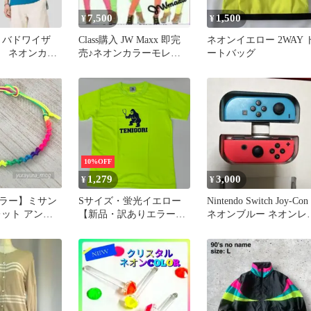
7,500
1,500
¥
¥
s バドワイザ
Class購入 JW Maxx 即完
ネオンイエロー 2WAY 
 ネオンカラ
売♪ネオンカラーモレト
ートバッグ
ジーパター
ンパンツ 蛍光
ャツ
10%OFF
1,279
3,000
¥
¥
ラー】ミサン
Sサイズ・蛍光イエロー
Nintendo Switch Joy-Con
レット アンク
【新品・訳ありエラー品
ネオンブルー ネオンレ
ドライTシャツ】【蛍光
ド
色】【日本サイズ】
TENIGORI(テニゴリ) ユ
ニセックス ファイバード
ライ 速乾 半袖プリントT
シャツ
TGMT006【F20260127-