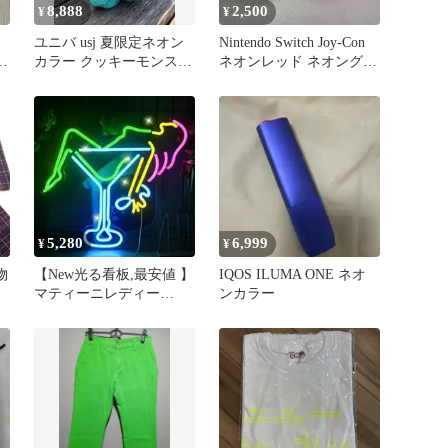
8,888
2,500
¥
¥
ユニバ usj 夏限定ネオン
Nintendo Switch Joy-Con
ッ
カラー クッキーモンスタ
ネオンレッド ネオングリ
ー ぬいぐるみ
ーン
5,280
6,999
¥
¥
物
【New光る看板,最安値 】
IQOS ILUMA ONE ネオ
マティーニレディー
ンカラー
LED・ネオンサイン、マ
ルチカラー