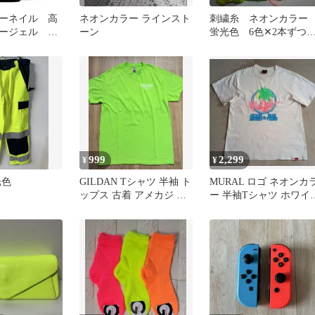
ーネイル 高
ネオンカラー ラインスト
刺繍糸 ネオンカラ
ージェル 夏
ーン
蛍光色 6色✕2本ず
チプラ
12本セット
999
2,299
¥
¥
光色
GILDAN Tシャツ 半袖 ト
MURAL ロゴ ネオンカ
ップス 古着 アメカジ ネ
ー 半袖Tシャツ ホワイ
オンカラー メンズ M
Lサイズ