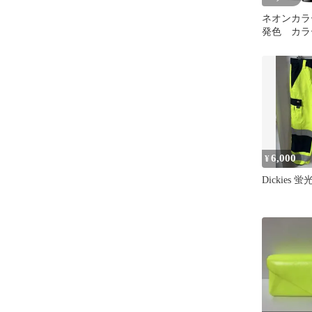
ネオンカラ
発色 カラ
ネイル プ
6,000
¥
Dickies 蛍