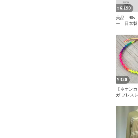
6,199
¥
美品 90
ー 日本製
ー クレイ
ン ポロシ
320
¥
【ネオンカ
ガ ブレス
レット