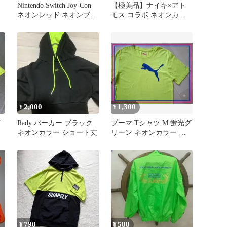
Nintendo Switch Joy-Con
【極美品】ナイキ×アト
ネオンレッド ネオンブル
モス コラボ ネオンカラ
ー
ー Tシャツ XL 3XL相当
2,000
1,300
¥
¥
T
Rady パーカー ブラック
プーマ Tシャツ M 蛍光グ
ネオンカラー ショート丈
リーン ネオンカラー ビ
ッグロゴ L相当 スポーツ
790
588
¥
¥