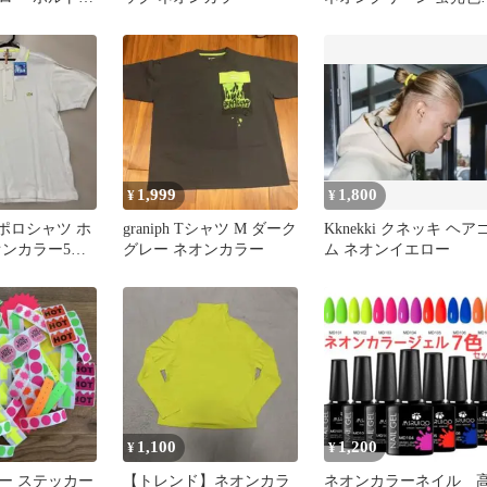
センチ
[24.0cm]
1,999
1,800
¥
¥
E ポロシャツ ホ
graniph Tシャツ M ダーク
Kknekki クネッキ ヘア
オンカラー5サ
グレー ネオンカラー
ム ネオンイエロー
1,100
1,200
¥
¥
ー ステッカー
【トレンド】ネオンカラ
ネオンカラーネイル 