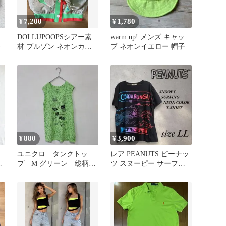
7,200
1,780
¥
¥
DOLLUPOOPSシアー素
warm up! メンズ キャッ
ト
材 ブルゾン ネオンカラ
プ ネオンイエロー 帽子
ー 切替デザイン ボタン
880
3,900
¥
¥
ユニクロ タンクトッ
レア PEANUTS ピーナッ
ー
プ M グリーン 総柄
ツ スヌーピー サーフィ
ズ
ネオンカラー ノースリ
ン Tシャツ ネオンカラー
ーブ 蛍光色