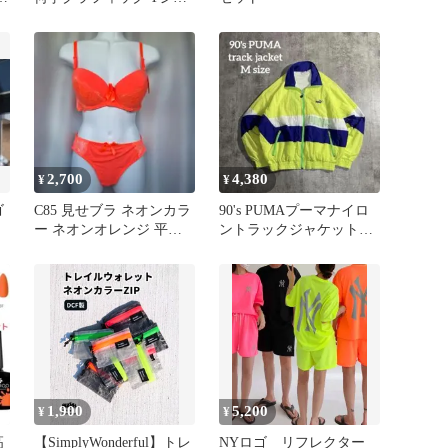
ツ ネオンカラー 2
2,700
4,380
¥
¥
ゴ
C85 見せブラ ネオンカラ
90's PUMAプーマナイロ
ー ネオンオレンジ 平成
ントラックジャケットネ
ギャル y2k
オンカラー刺繍ロゴM短
丈
1,900
5,200
¥
¥
高
【SimplyWonderful】トレ
NYロゴ リフレクター