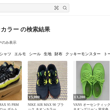
カラー の検索結果
中のみ表示
tシャツ
エルモ
シール
生地
財布
クッキーモンスター
ト
5,000
3,200
¥
¥
MAX 95 PRM
NIKE AIR MAX 90 ブラ
VANS オーセンティッ
ロー ボルトカ
ック ネオンカラー
ネオングリーン 蛍光色