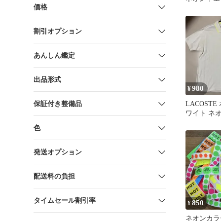
価格
ラー 28
割引オプション
あんしん鑑定
出品形式
980
¥
保証付き整備品
LACOST
ワイト ネ
イズ
色
発送オプション
配送料の負担
タイムセール割引率
850
¥
ネオンカラ