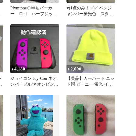
ー
Plymtone◇半袖パーカ
♥️(1点のみ！✨)イベンジ
つ
ー ロゴ ハーフジッ
ャンパー蛍光色 スタン
プ 蛍光色 ストリー
ダードグリーン サイズ
ト M
フリー
4,180
2,000
¥
¥
ラ
ジョイコン Joy-Con ネオ
【美品】カーハート ニッ
ト
ンパープル/ネオンピン
ト帽 ビーニー 蛍光 イエ
ク 動作確認済
ロー ネオンカラー レデ
ィース