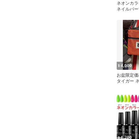
ネオンカラ
ネイルパーツ
4,000
¥
お盆限定価
タイガー 
メンズ レ
1,200
¥