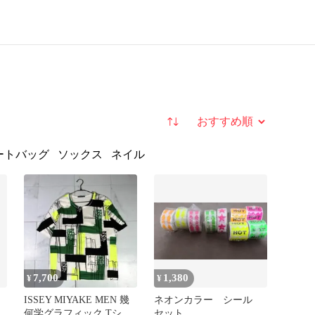
並び替え
ートバッグ
ソックス
ネイル
7,700
1,380
¥
¥
ク
ISSEY MIYAKE MEN 幾
ネオンカラー シール
何学グラフィック Tシャ
セット