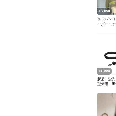
3,080
¥
ランバンコ
ーダーニッ
ン ベージ
ー 38
1,000
¥
新品 蛍光
型犬用 黒
イズ