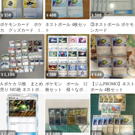
350
400
300
¥
¥
¥
ポケモンカード ポケ
ネストボール 4枚セッ
③ネストボール ポケモ
カ グッズカード 15
ト
ンカード
枚セット ボール
1,100
300
444
¥
¥
¥
A ポケカ 51枚 まとめ
ポケモン ボール 12
【ジムPROMO】ネスト
売り SR5枚 ネストボー
枚セット 様々なボー
ボール 4枚セット
ル 大地の器 ナンジャモ
ル集めてみました
4枚
2,480
1,100
400
¥
¥
¥