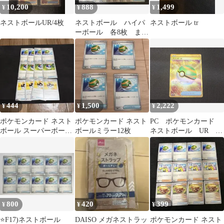
10,200
888
1,499
¥
¥
¥
ネストボールUR/4枚
ネストボール ハイパ
ネストボール tr
ーボール 各8枚 まと
め売り ポケモンカー
ド
444
1,500
2,222
¥
¥
¥
ポケモンカード ネスト
ポケモンカード ネスト
PC ポケモンカード
ボール スーパーボール
ボールミラー12枚
ネストボール UR
ハイパーボール まと
107/078 SV1S ※商
め 592
品説明文確認
800
420
399
¥
¥
¥
⭐️F17)ネストボール
DAISO メガネストラッ
ポケモンカード ネスト