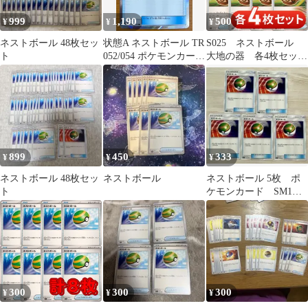
999
1,190
500
¥
¥
¥
ネストボール 48枚セッ
状態A ネストボール TR
S025 ネストボール
ト
052/054 ポケモンカード
大地の器 各4枚セッ
ゲーム ポケカ ポケモン
ト 合計8枚
899
450
333
¥
¥
¥
ネストボール 48枚セッ
ネストボール
ネストボール 5枚 ポ
ト
ケモンカード SM1
024/038
300
300
300
¥
¥
¥