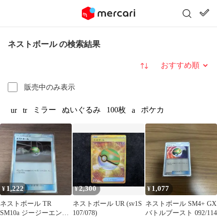
ネストボール の検索結果
並び替え
販売中のみ表示
ミラー
ぬいぐるみ
100枚
ポケカ
ur
tr
a
1,222
2,300
1,077
¥
¥
¥
ネストボール TR
ネストボール UR (sv1S
ネストボール SM4+ GX
SM10a ジージーエンド
107/078)
バトルブースト 092/114