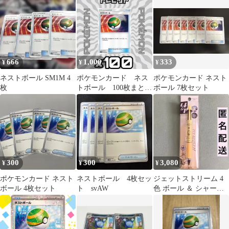
ズ
ル＆シャープ
666
1,000
333
¥
¥
¥
ネストボール SM1M 4
ポケモンカード ネス
ポケモンカード ネスト
枚
トボール 100枚まとめ
ボール 7枚セット
売り
300
300
3,080
¥
¥
¥
ポケモンカード ネスト
ネストボール 4枚セッ
ジェットストリーム 4
ボール 4枚セット
ト svAW
色 ボール ＆ シャー
プ スヌーピー ウッ
ドストックネスト