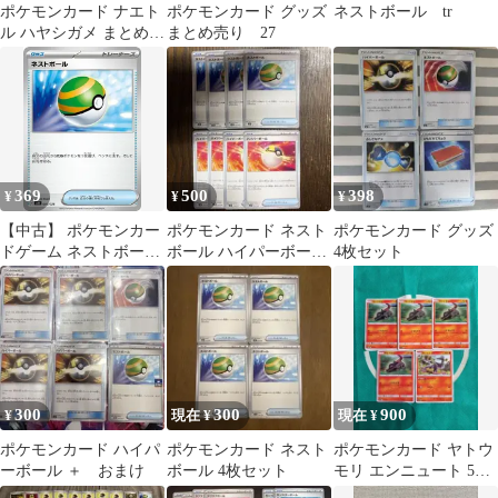
ポケモンカード ナエト
ポケモンカード グッズ
ネストボール tr
ル ハヤシガメ まとめ処
まとめ売り 27
分 S-186
369
500
398
¥
¥
¥
【中古】 ポケモンカー
ポケモンカード ネスト
ポケモンカード グッズ
ドゲーム ネストボール
ボール ハイパーボール
4枚セット
SVB SVB 001/028
各4枚セット
300
300
900
¥
現在 ¥
現在 ¥
ポケモンカード ハイパ
ポケモンカード ネスト
ポケモンカード ヤトウ
ーボール ＋ おまけ
ボール 4枚セット
モリ エンニュート 5枚
セット