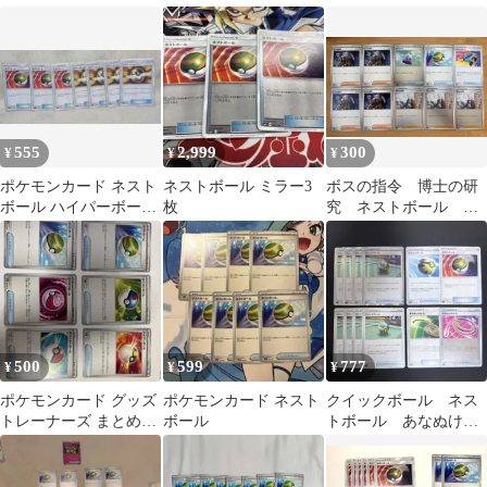
svF
り
555
2,999
300
¥
¥
¥
ポケモンカード ネスト
ネストボール ミラー3
ボスの指令 博士の研
ボール ハイパーボール
枚
究 ネストボール い
7枚セット
れかえカート
500
599
777
¥
¥
¥
ポケモンカード グッズ
ポケモンカード ネスト
クイックボール ネス
トレーナーズ まとめセ
ボール
トボール あなぬけの
ット
ヒモ