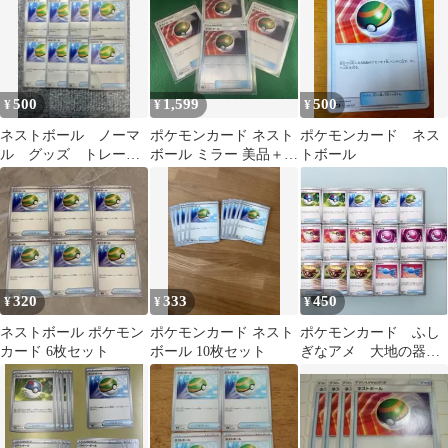
500
1,599
500
¥
¥
¥
ネストボール ノーマ
ポケモンカード ネスト
ポケモンカード ネス
ル グッズ トレーナ
ボール ミラー 美品＋通
トボール
ーズ
常3枚 計4枚セット デッ
キパーツ
320
333
450
¥
¥
¥
ネストボール ポケモン
ポケモンカード ネスト
ポケモンカード ふし
カード 6枚セット
ボール 10枚セット
ぎなアメ 大地の器
ラブラブボール ネス
トボール 他16枚