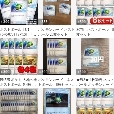
300
555
500
¥
¥
¥
ネストボール【U】
ポケモンカード ネスト
S075 ネストボール 8
{070/078} [SV1S] 4枚
ボール 20枚セット
枚セット
セット スカーレットex
6
300
300
300
¥
¥
¥
PK525 ポケカ 大地の器
ポケモンカード ネス
★残3★ 1枚30円 ネスト
ネストボール 各4枚 グ
トボール 8枚セット
ボール ポケモンカード
ッズ トレーナーズ
グッズ