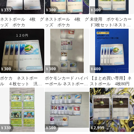
333
300
300
¥
¥
¥
ネストボール 4枚 グ
ネストボール 4枚 グ
未使用 ポケモンカー
ッズ ポケカ
ッズ ポケカ
ド3枚セット/ネストボ
ール スーパーボール
300
300
400
¥
¥
¥
ポケカ ネストボー
ポケモンカード ハイパ
【まとめ買い専用】ネ
ル ４枚セット 汎
ーボール ネストボール
ストボール 4枚80円
用 エクストラ グッ
まとめ売り
ズ G
330
500
2,999
¥
¥
¥