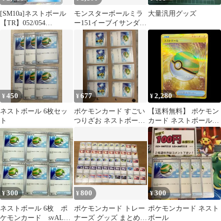
[SM10a]ネストボール
モンスターボールミラ
大量汎用グッズ
【TR】052/054
ー151イーブイサンダー
ITL52XA7DDMJ
ス オムナイト ニョ
ロモ メノクラゲ
450
677
2,280
¥
¥
¥
ネストボール 6枚セッ
ポケモンカード すごい
【送料無料】 ポケモン
ト
つりざお ネストボール
カード ネストボール
計8枚セット プレイ用
UR sv1s 107/078
300
800
300
¥
¥
¥
ネストボール 6枚 ポ
ポケモンカード トレー
ポケモンカード ネスト
ケモンカード svAL
ナーズ グッズ まとめ売
ボール