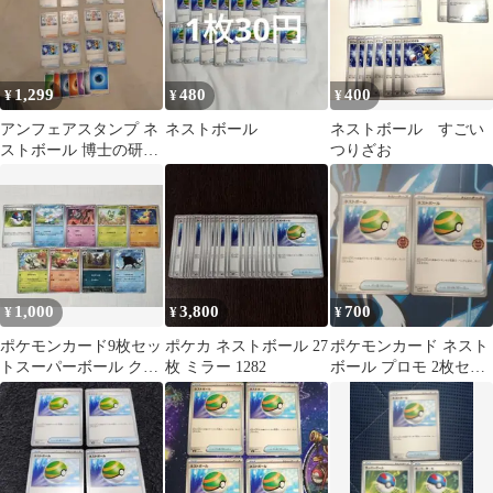
1,299
480
400
¥
¥
¥
アンフェアスタンプ ネ
ネストボール
ネストボール すごい
ストボール 博士の研究
つりざお
すごいつりざお 基本エ
ネルギー
1,000
3,800
700
¥
¥
¥
ポケモンカード9枚セッ
ポケカ ネストボール 27
ポケモンカード ネスト
トスーパーボール クワ
枚 ミラー 1282
ボール プロモ 2枚セッ
ッス ニャオハ バネブー
ト
マクノシタ