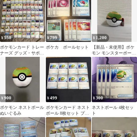
550
799
1,200
¥
¥
¥
ポケモンカード トレー
ポケカ ボールセット
【新品・未使用】ポケ
ナーズ グッズ・サポー
モン モンスターボール
ト約80枚 まとめ売り
ネストボール ぬいぐる
み
900
499
300
¥
¥
¥
ポケモン ネストボール
ポケモンカード ネスト
ネストボール 4枚セッ
ぬいぐるみ
ボール 8枚セット プロ
ト
モ452