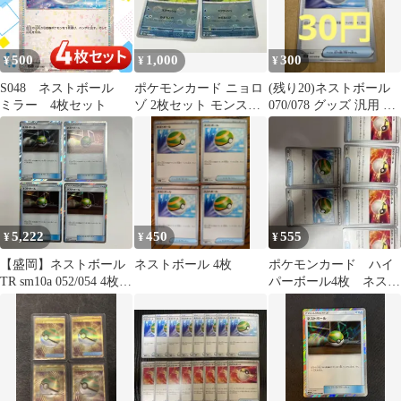
500
1,000
300
¥
¥
¥
S048 ネストボール
ポケモンカード ニョロ
(残り20)ネストボール
ミラー 4枚セット
ゾ 2枚セット モンスタ
070/078 グッズ 汎用 サ
ーボール
ポート
5,222
450
555
¥
¥
¥
【盛岡】ネストボール
ネストボール 4枚
ポケモンカード ハイ
TR sm10a 052/054 4枚セ
パーボール4枚 ネスト
ット
ボール2枚