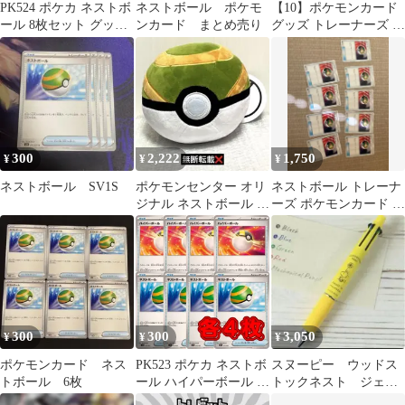
PK524 ポケカ ネストボ
ネストボール ポケモ
【10】ポケモンカード
ール 8枚セット グッズ
ンカード まとめ売り
グッズ トレーナーズ ま
トレーナーズ
とめ売り ネストボー
ル
300
2,222
1,750
¥
¥
¥
ネストボール SV1S
ポケモンセンター オリ
ネストボール トレーナ
ジナル ネストボール ぬ
ーズ ポケモンカード 9
いぐるみ
枚セット
300
300
3,050
¥
¥
¥
ポケモンカード ネス
PK523 ポケカ ネストボ
スヌーピー ウッドス
トボール 6枚
ール ハイパーボール 各
トックネスト ジェッ
4枚 グッズ トレーナー
トストリーム 4色ボー