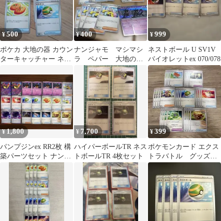
500
400
999
¥
¥
¥
ポケカ 大地の器 カウン
ナンジャモ マシマシ
ネストボール U SV1V
ターキャッチャー ネス
ラ ペパー 大地の
バイオレットex 070/078
トボール なかよしポ
器 ネストボール
フィン4枚
1,800
7,700
399
¥
¥
¥
パンプジンex RR2枚 構
ハイパーボールTR ネス
ポケモンカード エクス
築パーツセット ナンジ
トボールTR 4枚セット
トラバトル グッズ・
ャモ 夜のタンカ ポフィ
サポート汎用カードセ
ン
ット ①