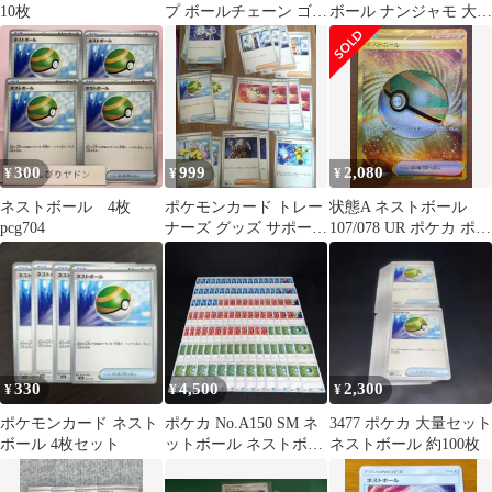
10枚
プ ボールチェーン ゴー
ボール ナンジャモ 大地
ルド
の器 計12枚セット
300
999
2,080
¥
¥
¥
ネストボール 4枚
ポケモンカード トレー
状態A ネストボール
pcg704
ナーズ グッズ サポート
107/078 UR ポケカ ポケ
まとめ売り
モンカード
330
4,500
2,300
¥
¥
¥
ポケモンカード ネスト
ポケカ No.A150 SM ネ
3477 ポケカ 大量セット
ボール 4枚セット
ットボール ネストボー
ネストボール 約100枚
ル プレシャス 115枚