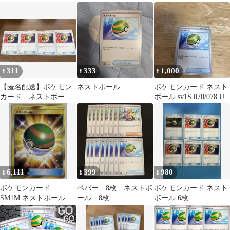
052/054
311
333
1,000
¥
¥
¥
【匿名配送】ポケモン
ネストボール
ポケモンカード ネスト
カード ネストボー
ボール sv1S 070/078 U
ル 110/131
6,111
399
980
¥
¥
¥
ポケモンカード
ペパー 8枚 ネストボ
ポケモンカード ネスト
SM1M ネストボール
ール 8枚
ボール 6枚
UR 071/060