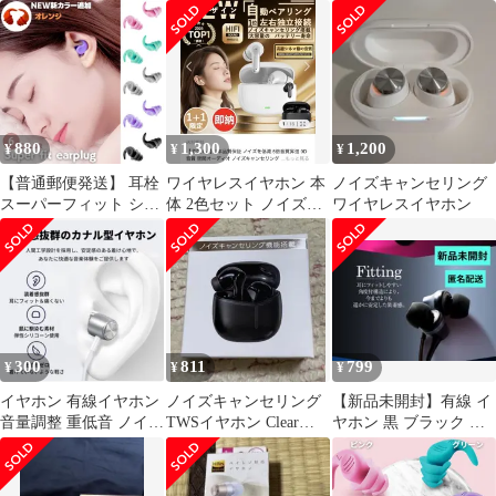
HIFI音質 ノイズキャン
｜ 通信2年付 ｜ ゴール
セリング マイク付き 通
ド ｜ W1PGG(中古品)
話可能 ハイレゾ 超クリ
アな通話&雑音なし ク
リア通話 有線イヤホン
ステレオイヤフォン ヘ
ッドホン 有線
880
1,300
1,200
¥
¥
¥
pc/Android/iPhone対応
イヤホン 通勤/
【普通郵便発送】 耳栓
ワイヤレスイヤホン 本
ノイズキャンセリング
スーパーフィット シリ
体 2色セット ノイズキ
ワイヤレスイヤホン
コン ノイズキャンセル
ャンセリング
睡眠 騒音 選べる6色カ
ラー 遮音 高性能 大人
用 子供用 みみせん 便
利グッズ 飛行機 気圧
防音 快眠 グッズ 睡眠
用 いびき 着け心地 痛
300
811
799
¥
¥
¥
くない 対策 低反発 雑
音 おしゃれ
イヤホン 有線イヤホン
ノイズキャンセリング
【新品未開封】有線 イ
音量調整 重低音 ノイズ
TWSイヤホン Clear
ヤホン 黒 ブラック 高
キャンセリング マイク
Sound
音質
付き（銀）