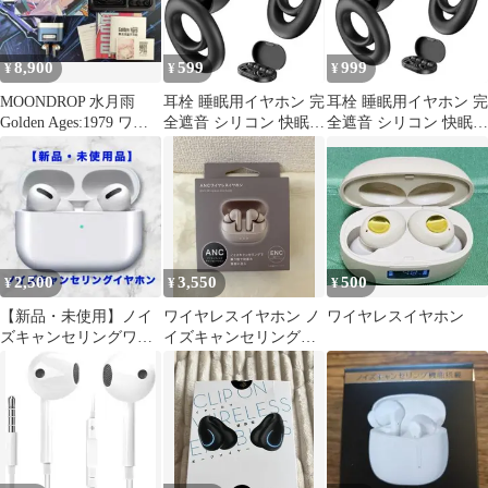
8,900
599
999
¥
¥
¥
MOONDROP 水月雨
耳栓 睡眠用イヤホン 完
耳栓 睡眠用イヤホン 完
Golden Ages:1979 ワイ
全遮音 シリコン 快眠
全遮音 シリコン 快眠
ヤレスイヤホン
安眠グッズ ケース付き
安眠グッズ ケース付き
2,500
3,550
500
¥
¥
¥
【新品・未使用】ノイ
ワイヤレスイヤホン ノ
ワイヤレスイヤホン
ズキャンセリングワイ
イズキャンセリング搭
ヤレスイヤホン
載 (新品、送料込み)