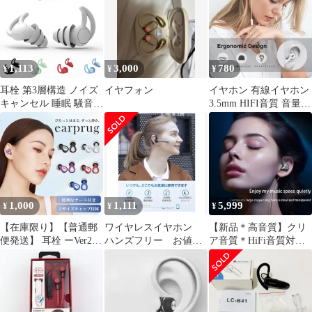
CP-TWS01A 'Dreamcast'
collaboration model 无线
耳机 CP-TWS01A
“Dreamcast” 联名款
1,113
3,000
780
¥
¥
¥
耳栓 第3層構造 ノイズ
イヤフォン
イヤホン 有線イヤホン
キャンセル 睡眠 騒音
3.5mm HIFI音質 音量調
選べる5色カラー 遮音
整 ヘッドホン
高性能 大人用
1,000
1,111
5,999
¥
¥
¥
【在庫限り】【普通郵
ワイヤレスイヤホン
【新品＊高音質】クリ
便発送】 耳栓 ーVer2ー
ハンズフリー お値下
ア音質＊HiFi音質対応
選べる5色 トライアン
げ
★重低音を備えた有線
グル型 収納ケース付き
イヤホン＊
3サイズ イヤーキャッ
プ つけかえできる シリ
コン ノイズキャンセル