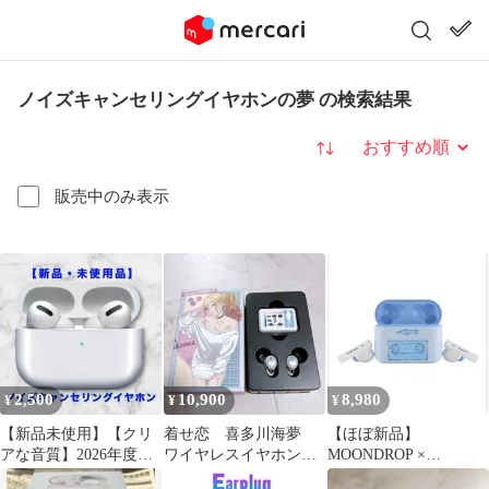
ノイズキャンセリングイヤホンの夢 の検索結果
並び替え
販売中のみ表示
2,500
10,900
8,980
¥
¥
¥
【新品未使用】【クリ
着せ恋 喜多川海夢
【ほぼ新品】
アな音質】2026年度ノ
ワイヤレスイヤホン
MOONDROP ×
イズキャンセリングワ
ONKYO その着せ替え
YASUNO KIYONO 夢回