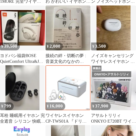
1MORE 完全ワイヤレ
わ かわいい イヤホン
ン ノイズヘッドホンキ
スイヤホン 睡眠用イヤ
ハート型 ワイヤレス イ
ャンセリング オンイヤ
ホン 横を向いて寝るた
ヤホン Bluetooth5.3 完
ーヘッドフォン
めの軽量イヤホン ［ノ
全ワイヤレス 両耳 カナ
イズキャンセリング対
ル型 高音質 ノイズリダ
応］ ホワイト Sleeping-
クション マイク 通話
Earbuds-Z30 未使用 送
デジタル Type-C 長時間
料無料
防水 軽量 光る LED 推
39,500
2,000
3,500
¥
¥
¥
し活 量産型 地雷系
ヨドバシ福袋BOSE
接続の絆・切断の夢 :
ノイズキャンセリング
QuietComfort Ultra&JBL
音楽文化のなかの
ワイヤレスイヤホン ホ
Flip6
〈個〉と〈集団〉
ワイト
799
16,000
37,900
¥
¥
¥
耳栓 睡眠用イヤホン 完
ワイヤレスイヤホン
アサルトリリィ
全遮音 シリコン 快眠
CP-TWS01A 『ドリー
ONKYO E720BT ワイヤ
安眠グッズ ケース付き
ムキャスト』コラボモ
レスイヤホン コラボモ
デル Wireless earphones
デル