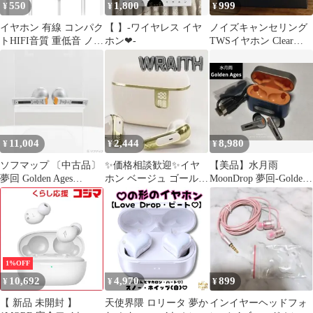
550
1,800
999
¥
¥
¥
イヤホン 有線 コンパク
【 】-ワイヤレス イヤ
ノイズキャンセリング
トHIFI音質 重低音 ノイ
ホン❤︎-
TWSイヤホン Clear
ズキャンセリング クリ
Sound★
ア通話
11,004
2,444
8,980
¥
¥
¥
ソフマップ 〔中古品〕
✨価格相談歓迎✨イヤ
【美品】水月雨
夢回 Golden Ages
ホン ベージュ ゴールド
MoonDrop 夢回-Golden
MD501897【377】
高音質 ノイズキャンセ
Ages
リング
1%OFF
10,692
4,970
899
¥
¥
¥
【 新品 未開封 】
天使界隈 ロリータ 夢か
インイヤーヘッドフォ