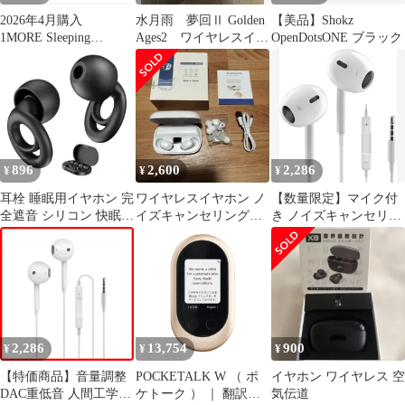
2026年4月購入
水月雨 夢回Ⅱ Golden
【美品】Shokz
1MORE Sleeping
Ages2 ワイヤレスイヤ
OpenDotsONE ブラック
Earbuds Z30 寝ホン
ホン
896
2,600
2,286
¥
¥
¥
耳栓 睡眠用イヤホン 完
ワイヤレスイヤホン ノ
【数量限定】マイク付
全遮音 シリコン 快眠
イズキャンセリング機
き ノイズキャンセリン
安眠グッズ ケース付き
能付き
グ 通話可能 重低音 ハ
イレゾ 音量調整 クリア
通話 HIFI音質 音量調節
3.5mmジャック ステレ
オイヤフォン 有線イヤ
ホン ヘッドホン イヤホ
ン
2,286
13,754
900
¥
¥
¥
【特価商品】音量調整
POCKETALK W （ ポ
イヤホン ワイヤレス 空
DAC重低音 人間工学
ケトーク ） ｜ 翻訳機
気伝道