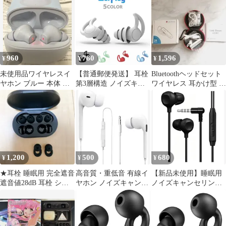
イヤレスイヤホン
人形は恋をする
960
780
1,596
¥
¥
¥
未使用品ワイヤレスイ
【普通郵便発送】 耳栓
Bluetoothヘッドセット
ヤホン ブルー 本体 ノ
第3層構造 ノイズキャ
ワイヤレス 耳かけ型 ハ
イズキャンセリング搭
ンセル 睡眠 騒音 選べ
ンズフリー
載
る5色カラー 遮音 高性
能 大人用 子供用 みみ
せん 便利グッズ 飛行機
気圧 防音 快眠 グッズ
睡眠用 いびき 着け心地
痛くない 対策 低反発
1,200
500
680
¥
¥
¥
雑音 おしゃれ ノイズキ
ャンセリング
★耳栓 睡眠用 完全遮音
高音質・重低音 有線イ
【新品未使用】睡眠用
遮音値28dB 耳栓 シリ
ヤホン ノイズキャンセ
ノイズキャンセリング
コン 快眠
ル付き
有線イヤホン ブラッ
ク