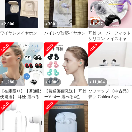
2,000
300
1,257
¥
¥
¥
ワイヤレスイヤホン
ハイレゾ対応イヤホン
耳栓 スーパーフィット
シリコン ノイズキャン
セル 睡眠 騒音 選べる6
色カラー
1,280
1,000
11,004
¥
¥
¥
【在庫限り】【普通郵
【普通郵便発送】 耳栓
ソフマップ 〔中古品〕
便発送】 耳栓 選べる4
ーVer4ー 選べる4色 リ
夢回 Golden Ages
色 リング型 ケース付き
ング型 パステルカラー
MD501897【349】
3サイズ イヤーキャッ
3サイズ イヤーキャッ
プ つけかえできる シリ
プ つけかえできる シリ
コン ノイズキャンセル
コン ノイズキャンセル
水洗い可能 睡眠 騒音
水洗い可能 睡眠 騒音
遮音 高性能 大人用 子
遮音 高性能 大人用 子