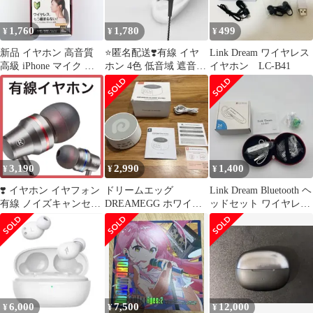
水洗い可能 睡眠 騒音
遮音 高性能 大人用 子
1,760
1,780
499
¥
¥
¥
供用 便利グッズ 防音
快眠 グッズ 睡眠用
新品 イヤホン 高音質
⭐️匿名配送❣️有線 イヤ
Link Dream ワイヤレス
高級 iPhone マイク 有
ホン 4色 低音域 遮音性
イヤホン LC-B41
線 充電不要 スピーカー
リモコン マイク付き 通
話
3,190
2,990
1,400
¥
¥
¥
❣️ イヤホン イヤフォン
ドリームエッグ
Link Dream Bluetooth ヘ
有線 ノイズキャンセリ
DREAMEGG ホワイト
ッドセット ワイヤレス
ング 交換シリコン ブラ
ノイズマシン 充電式
イヤホン (b
ック
6,000
7,500
12,000
¥
¥
¥