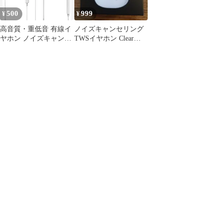
供用 みみせん 便利グッ
供用 みみせん 便利グッ
500
999
¥
¥
ズ 防音 快眠 グッズ 睡
ズ 防音 快眠 グッズ 睡
眠用 いびき 着け心地
眠用 いびき
高音質・重低音 有線イ
ノイズキャンセリング
ヤホン ノイズキャンセ
TWSイヤホン Clear
ル付き
Sound