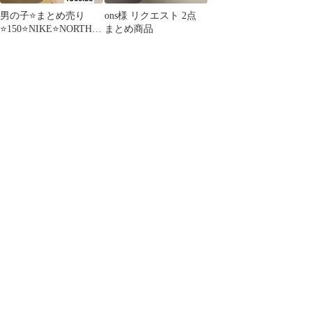
男の子⭐まとめ売り
ons様 リクエスト 2点
⭐150⭐️NIKE⭐️NORTH⭐
まとめ商品
ブランド⭐️春夏秋冬⭐️ス
ポーツ