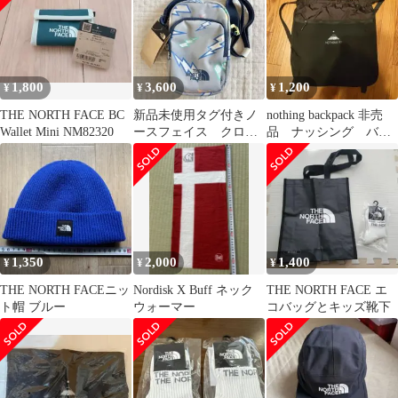
1,800
3,600
1,200
¥
¥
¥
THE NORTH FACE BC
新品未使用タグ付きノ
nothing backpack 非売
Wallet Mini NM82320
ースフェイス クロス
品 ナッシング バッ
バック キッズ グレ
クパック 福袋
ー ショルダー 韓国
1,350
2,000
1,400
¥
¥
¥
THE NORTH FACEニッ
Nordisk X Buff ネック
THE NORTH FACE エ
ト帽 ブルー
ウォーマー
コバッグとキッズ靴下