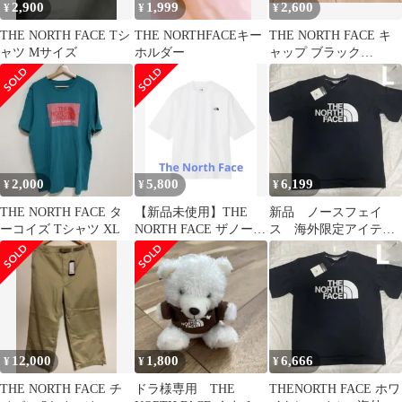
2,900
1,999
2,600
¥
¥
¥
THE NORTH FACE Tシ
THE NORTHFACEキー
THE NORTH FACE キ
ャツ Mサイズ
ホルダー
ャップ ブラック
NN42242
2,000
5,800
6,199
¥
¥
¥
THE NORTH FACE タ
【新品未使用】THE
新品 ノースフェイ
ーコイズ Tシャツ XL
NORTH FACE ザノース
ス 海外限定アイテ
フェイス 半袖Tシャツ
ム ホワイトレーベ
L
ル メンズ L
12,000
1,800
6,666
¥
¥
¥
THE NORTH FACE チ
ドラ様専用 THE
THENORTH FACE ホワ