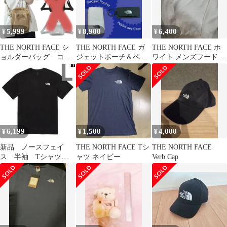
5,999
8,900
6,400
¥
¥
¥
THE NORTH FACE シ
THE NORTH FACE ガ
THE NORTH FACE ホ
ョルダーバッグ コー
ジェットポーチ＆ペブ
ワイト メンズフード付
デュロイ
ルキーケース
き裏起毛パーカー
6,199
1,500
4,000
¥
¥
¥
新品 ノースフェイ
THE NORTH FACE Tシ
THE NORTH FACE
ス 半袖 Tシャツ
ャツ ネイビー
Verb Cap
COTTON BASIC ブラッ
ク L