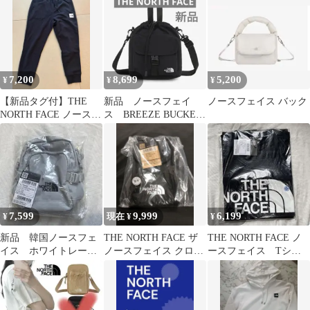
7,200
8,699
5,200
¥
¥
¥
【新品タグ付】THE
新品 ノースフェイ
ノースフェイス バック
NORTH FACE ノースフ
ス BREEZE BUCKET
ェイス 海外サイズL
BAG 黒 2way 巾着
ズボン
7,599
9,999
6,199
¥
現在 ¥
¥
新品 韓国ノースフェ
THE NORTH FACE ザ
THE NORTH FACE ノ
イス ホワイトレーベ
ノースフェイス クロス
ースフェイス Tシャ
ル クロスバック
バッグ ミニ
ツ ブラック Ｍサイ
アイスグレー
ズ 韓国