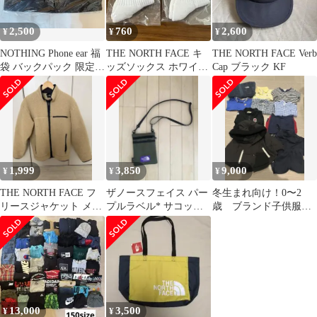
2,500
760
2,600
¥
¥
¥
NOTHING Phone ear 福
THE NORTH FACE キ
THE NORTH FACE Verb
袋 バックパック 限定
ッズソックス ホワイト
Cap ブラック KF
非売品 ノベルティ
210mm
1,999
3,850
9,000
¥
¥
¥
THE NORTH FACE フ
ザノースフェイス パー
冬生まれ向け！0〜2
リースジャケット メン
プルラベル* サコッシ
歳 ブランド子供服福
ズL ベージュ
ュ ショルダーポー
袋
チ カーキ
13,000
3,500
¥
¥