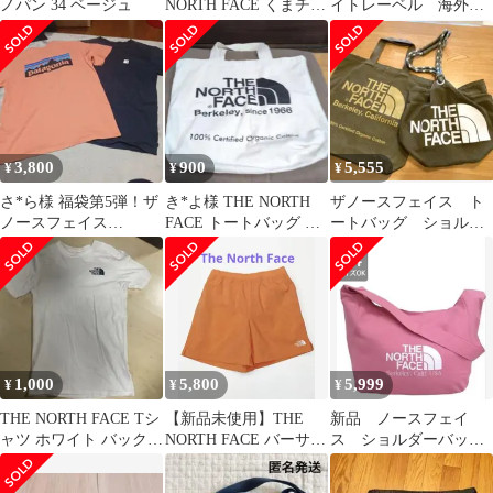
ノパン 34 ベージュ
NORTH FACE くまチャ
イトレーベル 海外限
ーム
定 半袖 Tシャツ L
3,800
900
5,555
¥
¥
¥
さ*ら様 福袋第5弾！ザ
き*よ様 THE NORTH
ザノースフェイス ト
ノースフェイス
FACE トートバッグ エ
ートバッグ ショルダ
patagonia Tシャツセッ
コバッグ
ーバッグ ２点セット
トオレンジ
1,000
5,800
5,999
¥
¥
¥
THE NORTH FACE Tシ
【新品未使用】THE
新品 ノースフェイ
ャツ ホワイト バックプ
NORTH FACE バーサタ
ス ショルダーバッグ
リント
イルショーツ Lサイズ
ピンク 韓国限定 ホ
ワイトレーベル