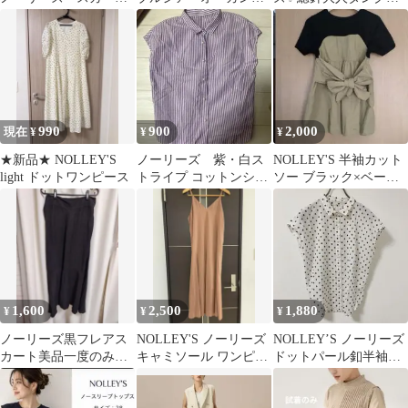
ト ブラック ゴム
ーパラシュートパンツ
ップ新品タグ付き
紐 フレア
990
900
2,000
現在 ¥
¥
¥
★新品★ NOLLEY'S
ノーリーズ 紫・白ス
NOLLEY'S 半袖カット
light ドットワンピース
トライプ コットンシャ
ソー ブラック×ベージ
ツ パールボタン 36
ュ リボン38
Sサイズ
1,600
2,500
1,880
¥
¥
¥
ノーリーズ黒フレアス
NOLLEY'S ノーリーズ
NOLLEY’S ノーリーズ
カート美品一度のみ着
キャミソール ワンピー
ドットパール釦半袖
用最終値下げ
ス マキシ丈 キャメル
2WAYブラウス 36