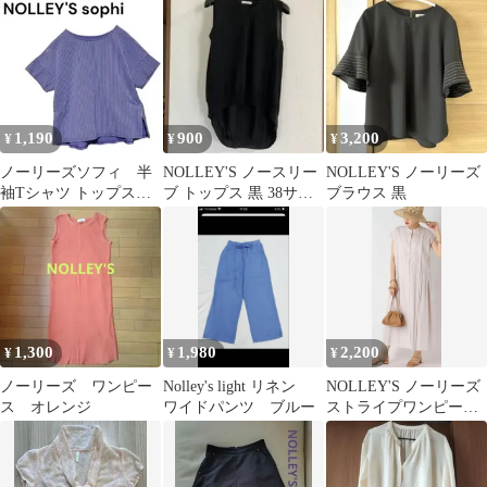
ュ）
1,190
900
3,200
¥
¥
¥
ノーリーズソフィ 半
NOLLEY'S ノースリー
NOLLEY'S ノーリーズ
袖Tシャツ トップス
ブ トップス 黒 38サイ
ブラウス 黒
Mサイズ ネイビー オフ
ズ
ィスカジュアル
1,300
1,980
2,200
¥
¥
¥
ノーリーズ ワンピー
Nolley's light リネン
NOLLEY'S ノーリーズ
ス オレンジ
ワイドパンツ ブルー
ストライプワンピース
ベージュ