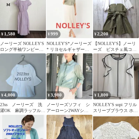
ムスカート 洗える
ストゴム✿ゆったり
1,580
999
2,200
¥
¥
¥
ノーリーズ NOLLEY'S
NOLLEY'S*ノーリーズ
【NOLLEY'S】ノーリ
ロング半袖ワンピース
* リヨセルギャザーカ
ーズ ビスチェ風コン
ラベンダー パープルピ
ットブラウス３８
ビTシャツ
ンクM
4,000
3,980
1,800
¥
¥
¥
23ss ノーリーズ 洗
ノーリーズソフィ シ
NOLLEY'S sopi フリル
濯OK 麻調ラッフルス
アーローン2WAYシャ
スリーブブラウス ホワ
リーブブラウス きれ
ツ シアーシャツ グ
イト 36
いめ
リーン