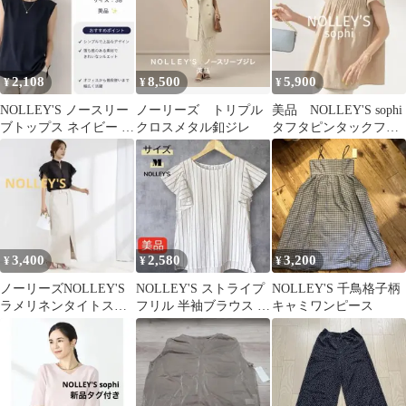
2,108
8,500
5,900
¥
¥
¥
NOLLEY'S ノースリー
ノーリーズ トリプル
美品 NOLLEY'S sophi
ブトップス ネイビー 38
クロスメタル釦ジレ
タフタピンタックフリ
美品
ルブラウス ベージュ
3,400
2,580
3,200
¥
¥
¥
ノーリーズNOLLEY'S
NOLLEY'S ストライプ
NOLLEY'S 千鳥格子柄
ラメリネンタイトスカ
フリル 半袖ブラウス M
キャミワンピース
ート38
綿 通勤 オフィス