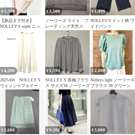
5,580
3,500
1,499
¥
¥
¥
【新品タグ付き】
ノーリーズ ライト プ
NOLLEY'S ドット柄 ワ
NOLLEY'S sophi ニット
レーティング天竺スキ
イドパンツ
半袖 レーヨン 25SS
ッパー 38 ☆新品タ
グ付☆
4,200
1,590
2,000
¥
¥
¥
2025AW NOLLEY’S
NOLLEY´S 長袖ブラウ
Nolleys light ノーリーズ
ウォッシャブルイージ
ス サイズ38 ノーリーズ
ブラウス 38 グリーン
ーワイドパンツ ノー
リーズ
2,600
9,200
3,000
¥
¥
¥