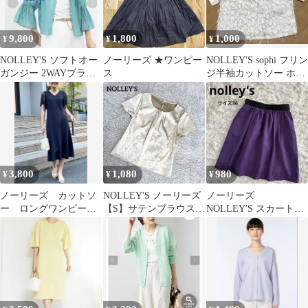
9,800
1,800
1,000
¥
¥
¥
NOLLEY'S ソフトオー
ノーリーズ ★ワンピー
NOLLEY'S sophi フリン
ガンジー 2WAYブラウ
ス
ジ半袖カットソー ホワ
ス
イト
3,800
1,080
980
¥
¥
¥
ノーリーズ カットソ
NOLLEY'S ノーリーズ
ノーリーズ
ー ロングワンピー
【S】サテンブラウス
NOLLEY′S スカート
ス 袖レース 36 S 定
光沢感 ベージュ 日本製
フレアスカート 紫
価1,7万円
パープル 36