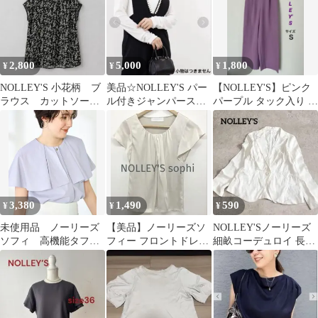
2,800
5,000
1,800
¥
¥
¥
NOLLEY'S 小花柄 ブ
美品☆NOLLEY'S パー
【NOLLEY'S】ピンク
ラウス カットソー
ル付きジャンパースカ
パープル タック入り ワ
レディース フレンチ
ート ワンピース ブラッ
イドパンツ キレイ色
スリーブ
ク
3,380
1,490
590
¥
¥
¥
未使用品 ノーリーズ
【美品】ノーリーズソ
NOLLEY'Sノーリーズ
ソフィ 高機能タフタ
フィー フロントドレー
細畝コーデュロイ 長袖
ケープ風ブラウス
プカットソー ブラウス
テーラードジャケット
36/S 白
白 M