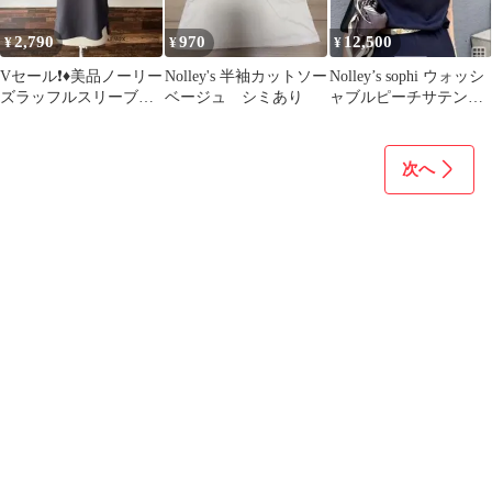
2,790
970
12,500
¥
¥
¥
Vセール❗️♦︎美品ノーリー
Nolley's 半袖カットソー
Nolley’s sophi ウォッシ
ズラッフルスリーブブ
ベージュ シミあり
ャブルピーチサテンフ
ラウス チャコールグ
レンチブラウス
レー 36 麻調
次へ