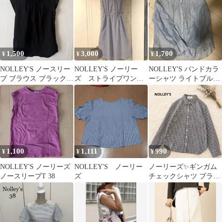
1,500
3,000
1,700
¥
¥
¥
NOLLEY'S ノースリー
NOLLEY'S ノーリー
NOLLEY'S バンドカラ
ブ ブラウス ブラック
ズ ストライプワンピ
ーシャツ ライトブルー
38
ース 38 美品
38
1,100
1,111
990
¥
¥
¥
NOLLEY'S ノーリーズ
NOLLEY'S ノーリー
ノーリーズ✨️ギンガム
ノースリーブT 38
ズ
チェックシャツ ブラッ
ク 長袖 ラウンドヘム
レディースM