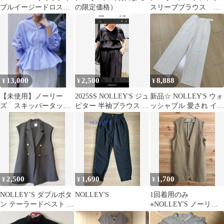
ブルイージードロスト
の限定価格）
スリーブブラウス ネ
ワイドパンツ ブラック
イビー
13,000
2,500
8,888
¥
¥
¥
【未使用】ノーリー
2025SS NOLLEY'S ジュ
新品☆ NOLLEY'S ウォ
ズ スキッパータック
ピター 半袖ブラウス ブ
ッシャブル 愛され イー
ブラウス
ラック
ジータック ワイドパン
ツ
2,500
1,690
1,700
¥
¥
¥
NOLLEY’S ダブルボタ
NOLLEY'S
1回着用のみ
ン テーラードベスト ジ
⭐︎NOLLEY'S ノーリー
レ ダークブラウン
ズ ロングジレ 38サイズ