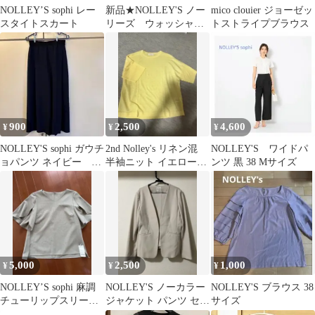
NOLLEY’S sophi レー
新品★NOLLEY'S ノー
mico clouier ジョーゼッ
スタイトスカート
リーズ ウォッシャブ
トストライプブラウス
ルバルキータフタタッ
クスカート
900
2,500
4,600
¥
¥
¥
NOLLEY'S sophi ガウチ
2nd Nolley's リネン混
NOLLEY'S ワイドパ
ョパンツ ネイビー 売
半袖ニット イエロー
ンツ 黒 38 Mサイズ
り切り希望の為安価
FREE
5,000
2,500
1,000
¥
¥
¥
NOLLEY’S sophi 麻調
NOLLEY'S ノーカラー
NOLLEY'S ブラウス 38
チューリップスリーブ
ジャケット パンツ セッ
サイズ
ブラウス
トアップ 36（ベージ