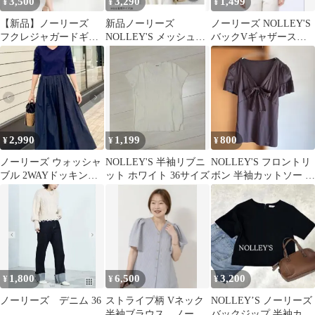
3,500
3,290
1,499
¥
¥
¥
【新品】ノーリーズ
新品ノーリーズ
ノーリーズ NOLLEY'S
フクレジャガードギャ
NOLLEY'S メッシュカ
バックVギャザースト
ザースリーブコクーン
ーディガン ミント
ライプブラウス
ワンピース
2,990
1,199
800
¥
¥
¥
ノーリーズ ウォッシャ
NOLLEY'S 半袖リブニ
NOLLEY'S フロントリ
ブル 2WAYドッキング
ット ホワイト 36サイズ
ボン 半袖カットソー ブ
ワンピース ネイビー 2
ラウン
1,800
6,500
3,200
¥
¥
¥
ノーリーズ デニム 36
ストライプ柄 Vネック
NOLLEY’S ノーリーズ
半袖ブラウス ノーリ
バックジップ 半袖カッ