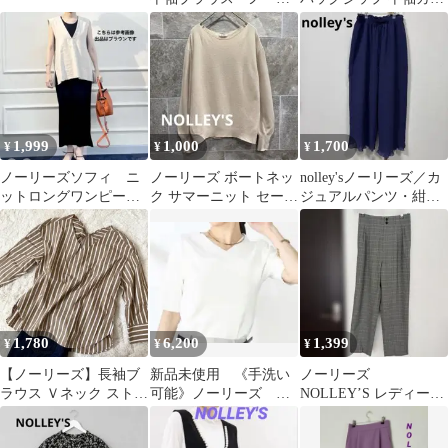
ーズ
トソー 黒 38
1,999
1,000
1,700
¥
¥
¥
ノーリーズソフィ ニ
ノーリーズ ボートネッ
nolley'sノーリーズ／カ
ットロングワンピー
ク サマーニット セータ
ジュアルパンツ・紺
ス ブラウン
ー ベージュ S 日本製
色・Ｍ
a810
1,780
6,200
1,399
¥
¥
¥
【ノーリーズ】長袖ブ
新品未使用 《手洗い
ノーリーズ
ラウス Ｖネック ストラ
可能》ノーリーズ カ
NOLLEY’S レディース
イプ 大人カジュアル コ
シュクール風5分袖プル
パンツ スラックス
ットン100
オーバーニット
38