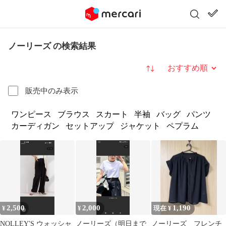
ノーリーズ の検索結果
並び替え
販売中のみ表示
ワンピース
ブラウス
スカート
半袖
バッグ
パンツ
カーディガン
セットアップ
ジャケット
ペプラム
2,500
2,000
1,190
¥
¥
現在 ¥
NOLLEY'S ウォッシャ
ノーリーズ（明日まで
ノーリーズ フレンチ