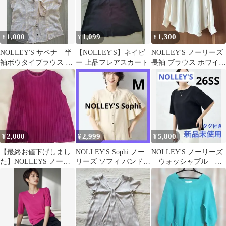
1,000
1,099
1,300
¥
¥
¥
NOLLEY'S サベナ 半
【NOLLEY'S】ネイビ
NOLLEY'S ノーリーズ
袖ボウタイブラウス ド
ー 上品フレアスカート
長袖 ブラウス ホワイト
ット柄
38
2,000
2,999
5,800
¥
¥
¥
【最終お値下げしまし
NOLLEY'S Sophi ノー
NOLLEY'S ノーリーズ
た】NOLLEYS ノース
リーズ ソフィ バンドカ
ウォッシャブル イ
リーブ
ラー ブラウス 38
ージーツイルTブラウ
ス