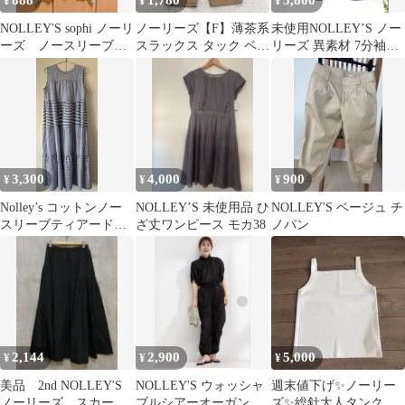
888
1,780
3,800
¥
¥
¥
NOLLEY'S sophi ノーリ
ノーリーズ【F】薄茶系
未使用NOLLEY’S ノー
ーズ ノースリーブニ
スラックス タック ベル
リーズ 異素材 7分袖カ
ット サマーニット
ト付 テーパード きれい
ットソー ネイビー 38
38
め 春秋
3,300
4,000
900
¥
¥
¥
Nolley’s コットンノー
NOLLEY’S 未使用品 ひ
NOLLEY'S ベージュ チ
スリーブティアードワ
ざ丈ワンピース モカ38
ノパン
ンピース
2,144
2,900
5,000
¥
¥
¥
美品 2nd NOLLEY'S
NOLLEY'S ウォッシャ
週末値下げ✨ノーリー
ノーリーズ スカー
ブルシアーオーガンジ
ズ✨総針大人タンクト