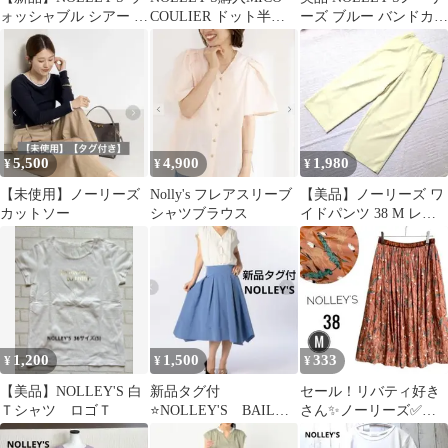
ォッシャブル シアー オ
COULIER ドット半袖
ーズ ブルー バンドカラ
ーガンジー 2WAYシャ
ブラウス♥
ー シャツワンピース
ツ
5,500
4,900
1,980
¥
¥
¥
【未使用】ノーリーズ
Nolly's フレアスリーブ
【美品】ノーリーズ ワ
カットソー
シャツブラウス
イドパンツ 38 M レモ
ンイエロー バックゴム
春夏
1,200
1,500
333
¥
¥
¥
【美品】NOLLEY'S 白
新品タグ付
セール！リバティ好き
Ｔシャツ ロゴＴ
⭐️NOLLEY'S BAILA
さん✨ノーリーズ✅フ
掲載 イレギュラーヘ
レアースカート✿ウエ