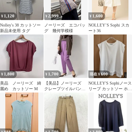
1,120
2,999
1,600
¥
¥
¥
Nolley's 38 カットソー
ノーリーズ エコバッ
NOLLEY’S Sophi スカ
新品未使用 タグ
グ 幾何学模様
ート36
1,800
1,700
600
¥
¥
現在 ¥
美品 ノーリーズ 綺
【美品】ノーリーズ
NOLLEY'S Sophiノース
麗め カットソー M
クレープツイルパン
リーブ カットソー ホワ
ツ パープル サイズ
イト
38