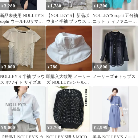
3,280
1,780
1,200
¥
¥
¥
新品未使用 NOLLEY'S
【NOLLEY’S】新品ボ
NOLLEY'S sophi 五分袖
sophi ウール100サマー
ウタイ半袖 ブラウス 光
ニット ティファニーブ
ニット ピンク 36
沢感 オフホワイト
ルー サイズ38
size38
3,000
780
3,800
¥
¥
¥
NOLLEY'S 半袖 ブラウ
即購入大歓迎 ノーリー
ノーリーズ★トップス
ス ホワイト サイズ38
ズ NOLLEYSシャルマ
ンハット フリーサイズ
ベージュ
9,000
2,700
2,999
¥
¥
¥
【新品】NOLLEY'S ウ
NOLLEY'S購入MICO
美品 NOLLEY′Sノーリ