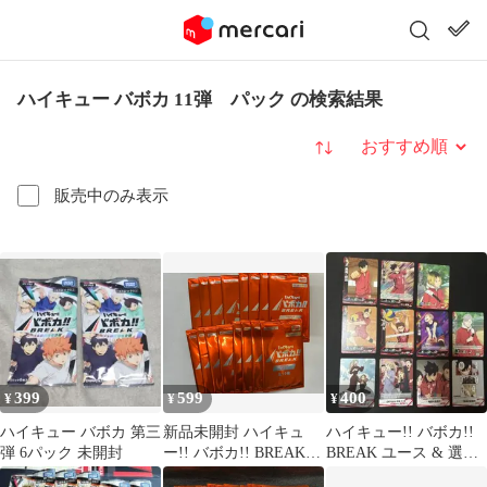
ハイキュー バボカ 11弾 パック の検索結果
並び替え
販売中のみ表示
399
599
400
¥
¥
¥
ハイキュー バボカ 第三
新品未開封 ハイキュ
ハイキュー!! バボカ!!
弾 6パック 未開封
ー!! バボカ!! BREAK
BREAK ユース & 選抜
プロモパック vol.2 16
強化合宿 音駒 11枚