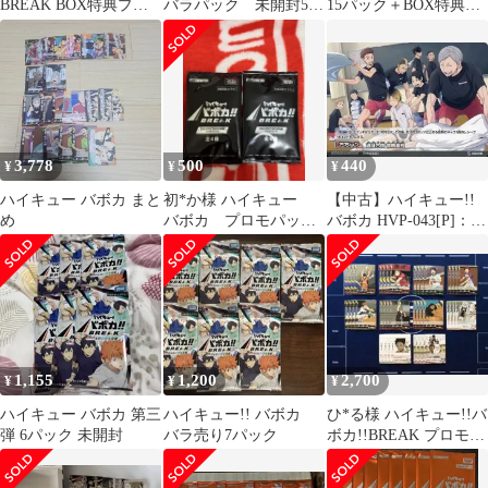
BREAK BOX特典プロ
バラパック 未開封5パ
15パック＋BOX特典プ
モパック
ックセット
ロモカード付き 未開
封 パック
3,778
500
440
¥
¥
¥
ハイキュー バボカ まと
初*か様 ハイキュー
【中古】ハイキュー!!
め
バボカ プロモパッ
バボカ HVP-043[P]：遠
ク 2枚
征合宿 音駒高校
1,155
1,200
2,700
¥
¥
¥
ハイキュー バボカ 第三
ハイキュー!! バボカ
ひ*る様 ハイキュー!!バ
弾 6パック 未開封
バラ売り7パック
ボカ!!BREAK プロモパ
ックVol.2 全10種各