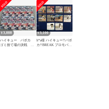
パック Vol.1 10
パック Vol.1 10
ックVol.2 全10種各
3,888
3,100
¥
¥
ハイキュー バボカ
h*a様 ハイキュー!!バボ
ゴミ捨て場の決戦 未
カ!!BREAK プロモパッ
開封10パックセット
クVol.2 全10種各