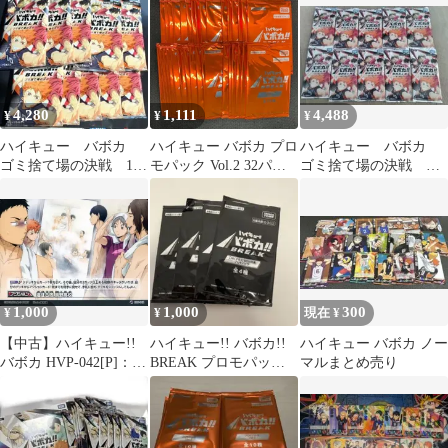
パック ⑩
4,280
1,111
4,488
¥
¥
¥
ハイキュー バボカ
ハイキュー バボカ プロ
ハイキュー バボカ
ゴミ捨て場の決戦 10
モパック Vol.2 32パッ
ゴミ捨て場の決戦 未
パック
ク
開封10パックセット
1,000
1,000
300
¥
¥
現在 ¥
【中古】ハイキュー!!
ハイキュー!! バボカ!!
ハイキュー バボカ ノー
バボカ HVP-042[P]：遠
BREAK プロモパック 4
マルまとめ売り
征合宿 烏野高校
パックセット