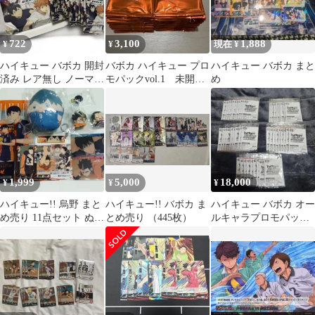
722
3,100
1,888
¥
¥
現在 ¥
ハイキュー バボカ 開封
バボカ ハイキュー プロ
ハイキュー バボカ まと
済み レア無し ノーマル
モパックvol.1 未開
め
のみ 18パック まとめ売
封 62パック
り
1,999
5,000
18,000
¥
¥
¥
ハイキュー!! 烏野 まと
ハイキュー!! バボカ ま
ハイキュー バボカ オー
め売り 11点セット ぬい
とめ売り （445枚）
ルキャラプロモパック
フィギュア カード
プロモ