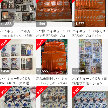
1,555
500
1,777
¥
¥
¥
ハイキュー バボカ
V**様 ハイキュー!! バ
ハイキュー!! バボカ!!
1box＋4パック 特典付
ボカ!! BREAK プロモ
BREAK プロモパッ
き 日向翔陽 牛島若
パック Vol.1 10
ク vol.2 16パック
利
450
1,555
3,868
¥
¥
¥
ハイキュー!! バボカ!!
新品未開封 ハイキュ
ハイキュー バボカ（劇
BREAK ユース＆選抜
ー!! バボカ!! BREAK
場版プロモーション未
強化合宿 星海、日向
プロモパック vol.2 16
開封含む/まとめ売り）
パック ④