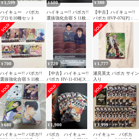
1,599
600
380
¥
¥
¥
ハイキュー バボカ
ハイキュー!! バボカ!!
【中古】ハイキュー!!
プロモ10種セット
選抜強化合宿 S 11枚セ
バボカ HVP-076[P]：青
ット
葉城西高校VS伊達工業
高校
700
720
1,777
¥
¥
¥
ハイキュー!! バボカ!!
【中古】ハイキュー!!
瀬見英太 バボカ サイン
選抜強化合宿 S 11枚セ
バボカ HV-11-034[スー
入り
ット
パーバボ]：及川＆岩泉
680
1,900
3,999
¥
¥
¥
ハイキュー!! バボカ!!
バボカ ハイキュー
ハイキュー バボカ