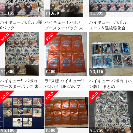
1,155
1,650
1,999
¥
¥
¥
ハイキュー バボカ 3弾
ハイキュー!! バボカ
ハイキュー バボカ
6パック
ブースターパック 未開
ユース&選抜強化合
封10パック
宿 未開封10パックセ
ット
1,800
400
3,116
¥
¥
¥
ハイキュー!! バボカ
ラ*ス様 ハイキュー!!
ハイキュー バボカ（ハ
ブースターパック 未開
バボカ!! BREAK プロ
ン版） まとめ
封10パック
モパック Vol.2 6パ
5,100
500
1,750
¥
¥
¥