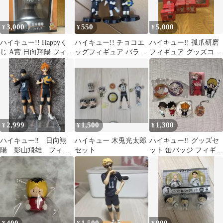
3,000
550
5,000
¥
¥
¥
ハイキュー!! Happyく
ハイキュー!! チョコエ
ハイキュー!! 孤爪研磨
じ A賞 日向翔陽 フィギ
ッグフィギュア バラ売
フィギュア グッズコレ
ュア
り
クション2 A賞
2,999
1,500
1,300
¥
¥
¥
ハイキュー‼︎ 日向翔
ハイキュー 木兎光太郎
ハイキュー!! グッズセ
陽 影山飛雄 フィギ
セット
ット 缶バッジ フィギュ
ュア ジャンプ50周
ア ステッカー
年 造形師×写真家