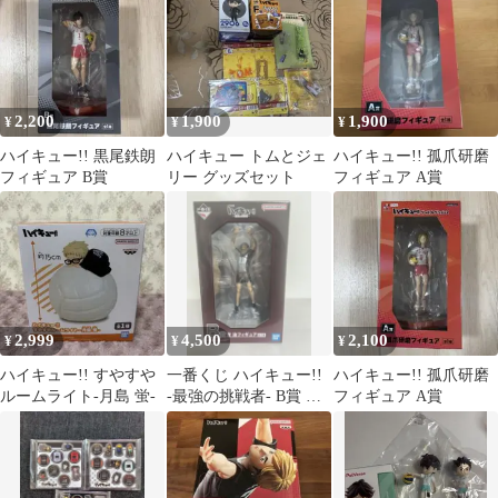
2,200
1,900
1,900
¥
¥
¥
ハイキュー!! 黒尾鉄朗
ハイキュー トムとジェ
ハイキュー!! 孤爪研磨
フィギュア B賞
リー グッズセット
フィギュア A賞
2,999
4,500
2,100
¥
¥
¥
ハイキュー!! すやすや
一番くじ ハイキュー!!
ハイキュー!! 孤爪研磨
ルームライト-月島 蛍-
-最強の挑戦者- B賞 宮
フィギュア A賞
治フィギュア