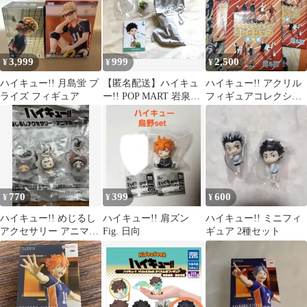
3,999
999
2,500
¥
¥
¥
ハイキュー!! 月島蛍 プ
【匿名配送】ハイキュ
ハイキュー!! アクリル
ライズ フィギュア
ー!! POP MART 岩泉一
フィギュアコレクショ
フィギュア
ン 第2弾
770
399
600
¥
¥
¥
ハイキュー!! めじるし
ハイキュー!! 肩ズン
ハイキュー!! ミニフィ
アクセサリー アニマル
Fig. 日向
ギュア 2種セット
ver.2 3個セット