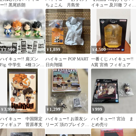
ー!! 黒尾鉄朗
ちょこん 月島蛍
イキュー 及川徹 フィギ
ュア 箱あり
1,500
1,899
4,500
¥
¥
¥
ハイキュー!! 肩ズン
ハイキュー POP MART
一番くじ ハイキュー!!
Fig. 中学生 4種コンプ
日向翔陽
A賞 宮侑 フィギュア
リート
3,999
1,299
999
¥
¥
¥
ハイキュー 中国限定
ハイキュー‼︎ お茶友シ
ハイキュー!! 宮治 ま
フィギュア 菅原孝支
リーズ 頂のブレイクタ
とめ売り
イム 稲荷崎 宮治