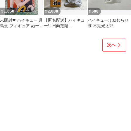
1,850
2,000
500
¥
¥
¥
未開封︎❤ ハイキュー 月
【匿名配送】ハイキュ
ハイキュー!! ねむらせ
島蛍 フィギュア ぬーど
ー!! 日向翔陽
隊 木兎光太郎
るストッパー
POPMART フィギュア
次へ