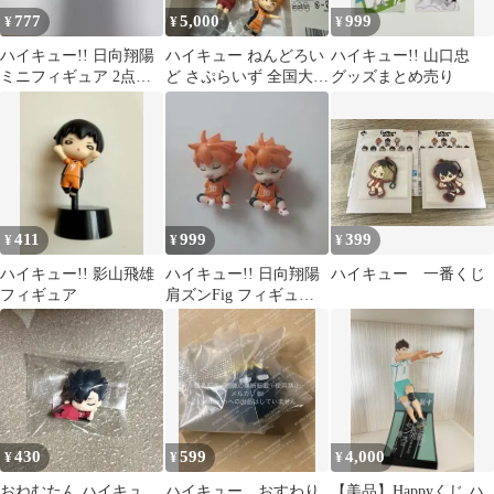
777
5,000
999
¥
¥
¥
ハイキュー!! 日向翔陽
ハイキュー ねんどろい
ハイキュー!! 山口忠
ミニフィギュア 2点セ
ど さぷらいず 全国大会
グッズまとめ売り
ット
編
411
999
399
¥
¥
¥
ハイキュー!! 影山飛雄
ハイキュー!! 日向翔陽
ハイキュー 一番くじ
フィギュア
肩ズンFig フィギュア
おまとめ
430
599
4,000
¥
¥
¥
おねむたん ハイキュ
ハイキュー おすわり
【美品】Happyくじ ハ