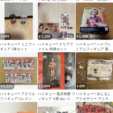
まけ付き
朗 日向翔陽
499
1,200
1,499
¥
¥
¥
ハイキュー!! ミニフィ
ハイキュー!! クリアフ
ハイキュー!! ハイプレ
ギュア 2体セット
ァイル 特典セット
ミアムフィギュア 孤爪
研磨
1,333
3,000
499
¥
¥
¥
ハイキュー!! アクリル
ハイキュー 孤爪研磨 フ
ハイキュー!! めじるし
フィギュアコレクショ
ィギュア A賞 ぬいぐる
アクセサリー アニマル
ン 第2弾 音駒 10点セッ
み 猫じゃらしっぽキー
ver.2
ト
ホルダー