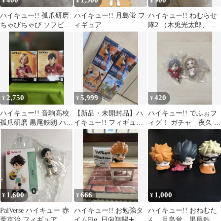
400
1,500
900
¥
¥
¥
ハイキュー!! 孤爪研磨
ハイキュー!! 月島蛍 フ
ハイキュー!! ねむらせ
ちゃびちゃび ソフビフ
ィギュア
隊2 （木兎光太郎、赤
ィギュア
葦京治） ＊おまけ付
2,750
5,999
420
¥
¥
¥
ハイキュー!! 音駒高校
【新品・未開封品】ハ
ハイキュー!! でふぉフ
孤爪研磨 黒尾鉄朗 ハイ
イキュー!! フィギュア
ィグ！ ガチャ 夜久 リ
プレミアムフィギュア
日向翔陽 計4個セット
エーフ 音駒
1,600
666
1,000
¥
¥
¥
PalVerse ハイキュー 赤
ハイキュー!! お勉強タ
ハイキュー!! おねむた
葦京治 フィギュア
イムFig. 日向翔陽➕お
ん 月島蛍 黒尾鉄