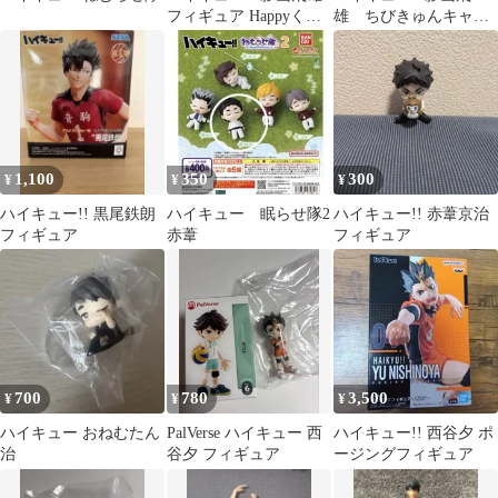
フィギュア Happyくじ
雄 ちびきゅんキャ
B賞
ラ 中学生編
1,100
350
300
¥
¥
¥
ハイキュー!! 黒尾鉄朗
ハイキュー 眠らせ隊2
ハイキュー!! 赤葦京治
フィギュア
赤葦
フィギュア
700
780
3,500
¥
¥
¥
ハイキュー おねむたん
PalVerse ハイキュー 西
ハイキュー!! 西谷夕 ポ
治
谷夕 フィギュア
ージングフィギュア