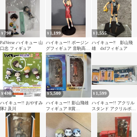
798
1,199
1,555
¥
¥
¥
PalVerse ハイキュー 山
ハイキュー!! ポージン
ハイキュー‼︎ 影山飛
口忠 フィギュア
グフィギュア 音駒高校
雄 dxfフィギュア
孤爪研磨
430
5,500
1,599
¥
¥
¥
ハイキュー!! おやすみ
ハイキュー!! 影山飛雄
ハイキュー!! アクリル
隊2 及川
フィギュア B賞
スタンド アクリルボー
日向翔陽
ド セット
フィギュアLG賞