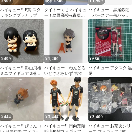
500
500
1,999
¥
現在 ¥
¥
ハイキュー!! F賞 スタ
タイトーくじ ハイキュ
ハイキュー 黒尾鉄朗
ッキングプラカップ
ー!! 烏野高校vs青葉城
バースデー缶バッジ
西高校
名場面ジオラマフィギ
ュア
499
1,200
666
¥
¥
¥
ハイキュー!! 影山飛雄
ハイキュー ねんどろ
ハイキュー アクスタ 黒
ミニフィギュア 2種セ
いどさぷらいず 宮治
尾
ット
444
3,444
3,400
¥
¥
¥
ハイキュー!! ぴょんコ
ハイキュー!! 日向翔陽
ハイキュー お茶友シリ
レ 日向翔陽 フィギュア
影山飛雄フィギュア
ーズ フィギュア 4体セ