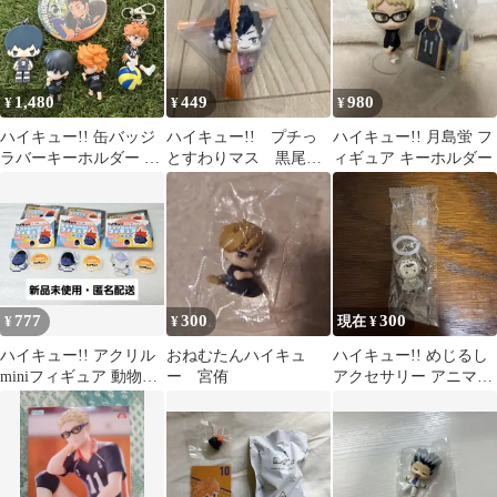
1,480
449
980
¥
¥
¥
ハイキュー!! 缶バッジ
ハイキュー!! プチっ
ハイキュー!! 月島蛍 フ
ラバーキーホルダー フ
とすわりマス 黒尾鉄
ィギュア キーホルダー
ィギュア 4点セット
朗 ミニフィギュア
777
300
300
¥
¥
現在 ¥
ハイキュー!! アクリル
おねむたんハイキュ
ハイキュー!! めじるし
miniフィギュア 動物
ー 宮侑
アクセサリー アニマル
Ver. 成田 清水 昼神
ver.2 木兎光太郎