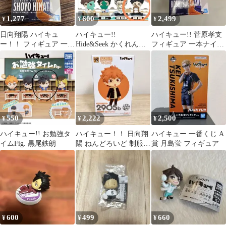
1,277
600
2,499
¥
¥
¥
日向翔陽 ハイキュ
ハイキュー!!
ハイキュー!! 菅原孝支
ー！！ フィギュア 一本
Hide&Seek かくれんぼ
フィギュア 一本ナイッ
ナイッサー！！
フィギュア
サー!!
550
2,222
2,500
¥
¥
¥
ハイキュー!! お勉強タ
ハイキュー！！ 日向翔
ハイキュー 一番くじ A
イムFig. 黒尾鉄朗
陽 ねんどろいど 制服オ
賞 月島蛍 フィギュア
ドロキver. ラストスマ
イル賞
600
499
660
¥
¥
¥