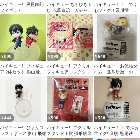
ハイキュー!! 黒尾鉄朗
ハイキュー ちゃびちゃ
ハイキュー！！ でふ
フィギュア
び 赤葦京治 ガチャガ
ぉフィグ！及川徹 ガ
チャ
チャ
800
999
640
¥
¥
¥
ハイキュー!! フィギュ
ハイキュー!! アクリル
ハイキュー お勉強タ
ア 2体セット 影山飛雄
フィギュアコレクショ
イム 孤爪研磨 お勉
黒尾鉄朗 ガチャ ぴ
ン 第2弾 夜久衛輔
強タイムfig 音駒
ょんコレ
444
500
550
¥
¥
¥
ハイキュー!! ぴょんコ
ハイキュー!! アクリル
ハイキュー！！ でふぉ
レフィギュア 影山 飛雄
スタンド E賞 孤爪研磨
フィグ! 音駒 黒尾鉄
朗 フィギュア