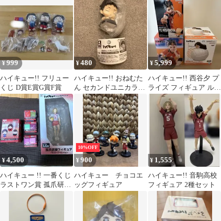
999
480
5,999
¥
¥
¥
ハイキュー!! フリュー
ハイキュー!! おねむた
ハイキュー!! 西谷夕 プ
くじ D賞E賞G賞F賞
ん セカンドユニカラ
ライズ フィギュア ルー
ー 赤葦 梟谷
ムライト
10%OFF
4,500
900
1,555
¥
¥
¥
ハイキュー !! 一番くじ
ハイキュー チョコエ
ハイキュー!! 音駒高校
ラストワン賞 孤爪研磨
ッグフィギュア
フィギュア 2種セット
フィギュアセット