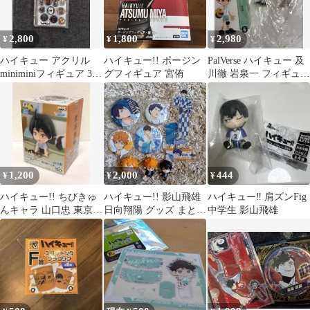
2,800
1,800
2,980
¥
¥
¥
ハイキュー アクリル
ハイキュー!! ポージン
PalVerse ハイキュー 及
miniminiフィギュア 3点
グフィギュア 宮侑
川徹 岩泉一 フィギュア
セット
セット
1,200
2,000
444
¥
¥
¥
ハイキュー!! ちびきゅ
ハイキュー!! 影山飛雄
ハイキュー‼︎ 肩ズンFig
んキャラ 山口忠 東京遠
日向翔陽 グッズ まとめ
中学生 影山飛雄
征への道 vol.1
売り