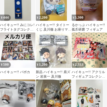
444
2,200
5,300
¥
¥
¥
ハイキュー!! みにコレ!
ハイキュー!! タイトー
るかっぷ ハイキュー!!
フライトタグコレクシ
くじ 及川徹 お座りマス
孤爪研磨 フィギュア
ョン 影山 飛雄
コット
500
1,200
2,333
¥
¥
¥
ハイキュー!! バボカ
新品 ハイキュー!! 肩ズ
ハイキュー!! アクリル
ン 岩泉一 及川徹
フィギュアコレクショ
ン 孤爪研磨