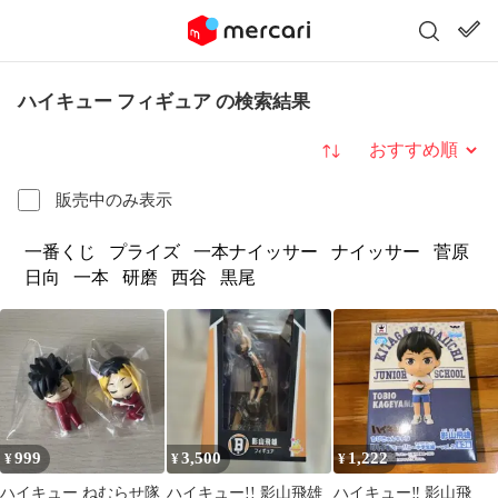
ハイキュー フィギュア の検索結果
並び替え
販売中のみ表示
一番くじ
プライズ
一本ナイッサー
ナイッサー
菅原
日向
一本
研磨
西谷
黒尾
999
3,500
1,222
¥
¥
¥
ハイキュー ねむらせ隊
ハイキュー!! 影山飛雄
ハイキュー‼︎ 影山飛