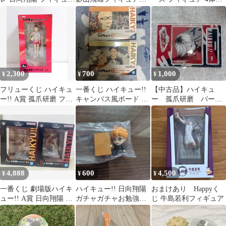
②
MSP
ット
2,300
700
1,000
¥
¥
¥
フリューくじ ハイキュ
一番くじ ハイキュー!!
【中古品】ハイキュ
ー!! A賞 孤爪研磨 フィ
キャンバス風ボード 2
ー 孤爪研磨 バース
ギュア
点セット
デイ名場面ジオラマフ
ィギュア
4,888
600
4,500
¥
¥
¥
一番くじ 劇場版ハイキ
ハイキュー!! 日向翔陽
おまけあり Happyく
ュー!! A賞 日向翔陽 B
ガチャガチャお勉強タ
じ 牛島若利フィギュア
賞 孤爪研磨 フィギュア
イム