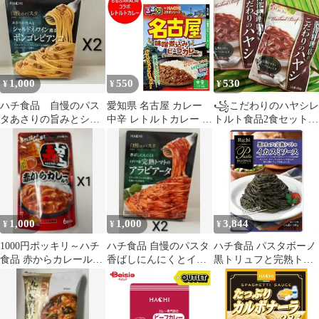
オン
レー ルー Hachi ミート
フリー 9種類の野菜 レ
トルト 保存食 非常食
備蓄食品
1,000
550
530
¥
¥
¥
ハチ食品 自慢のパス
愛知県 名古屋 カレー
꧁こだわりのハヤシレ
タあさりの旨みとシャ
中辛 レトルトカレー る
トルト食品2食セット
ルドネワイン薫るボン
るぶ なごや 味噌煮込み
꧂西洋料理店♧完熟ト
ゴレビアンコX2個
ビーフカレー レトルト
マトとビーフの旨み
カレー 中辛 1個 るるぶ
× Hachi ハチ食品 惣菜
カレー
1,000
1,000
3,844
¥
¥
¥
1000円ポッキリ～ハチ
ハチ食品 自慢のパスタ
ハチ食品 パスタボーノ
食品 赤からカレールウ
香ばしにんにくとイタ
黒トリュフと完熟トマ
中辛120g X1袋
リア産完熟トマトのア
トのイカスミソース
ラビアータ 2個
100g×24個入| 送料無料
一般食品 パスタソース
レトルト ストック 調味