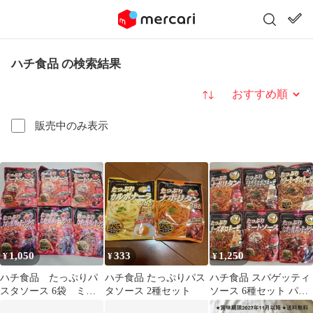
ハチ食品 の検索結果
並び替え
販売中のみ表示
1,050
333
1,250
¥
¥
¥
ハチ食品 たっぷりパ
ハチ食品 たっぷりパス
ハチ食品 スパゲッティ
スタソース 6袋 ミー
タソース 2種セット
ソース 6種セット パス
トソース なすと挽肉
タソース 組み合わせ変