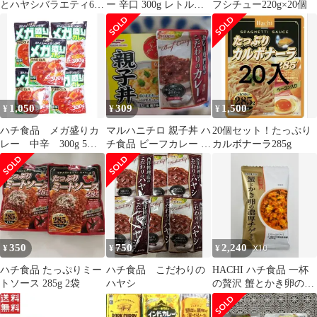
とハヤシバラエティ6食
ー 辛口 300g レトル
フシチュー220g×20個
꧂味くらべまとめ売り
ト 5個セット
☪️時短温活t
1,050
309
1,500
¥
¥
¥
ハチ食品 メガ盛りカ
マルハニチロ 親子丼 ハ
20個セット！たっぷり
レー 中辛 300g 5袋
チ食品 ビーフカレー レ
カルボナーラ285g
セット レトルトカレ
トルト食品セット
ー 晩ご飯
350
750
2,240
¥
¥
¥
ハチ食品 たっぷりミー
ハチ食品 こだわりの
HACHI ハチ食品 一杯
トソース 285g 2袋
ハヤシ
の贅沢 蟹とかき卵の濃
厚チゲスープ 105gX10
袋