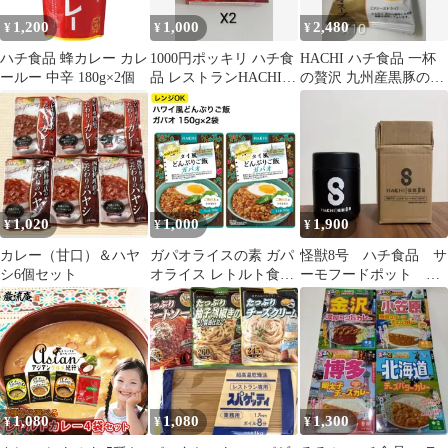
1,200
1,000
2,480
¥
¥
¥
ハチ食品 蜂カレー カレ
1000円ポッキリ ハチ食
HACHI ハチ食品 一杯
ールー 中辛 180g×2個
品 レストランHACHIの
の贅沢 九州産黒豚の濃
ナポリタンソース 110g
旨（こくうま）担々ス
2個セット
ープX10袋
1,020
1,000
1,900
¥
¥
¥
カレー（甘口）＆ハヤ
ガパオライスの素 ガパ
怪獣8号 ハチ食品 サ
シ6個セット
オライス レトルト食品
ーモフードポット 非
常温保存 ハチ タイ風
売品
どんぶりご飯 ガパオ
150g 2袋 ハチ食品 レト
ルト おかず 仕送り 食
べ物 セット 常温 レン
チン食品 ギフト 1000円
ポッキリ 送料無料
1,080
1,080
1,300
¥
¥
¥