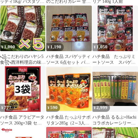
ッティ1Kg/ パスタソー
のこだわりカレー 甘口
リア 140g 1人前
ス ミートソース
5袋セット
285g×3袋
1,000
1,190
1,050
¥
¥
¥
꧁こだわりのハヤシ5
ハチ食品 スパゲッティ
ハチ食品 たっぷりミ
食꧂西洋料理店の味と
ソース 6点セット パス
ートソース スパゲッ
香り♦️完熟トマトビーフ
タソース
ティ パスタソース
レトルト食品t
２８５g ５袋 ⑨
777
590
2,999
¥
¥
¥
ハチ食品 アラビアータ
ハチ食品 たっぷりナポ
ハチ食品 るるぶ×Hachi
ソース 260g×3袋 セッ
リタン285g（2～3人
コラボカレーシリーズ
ト
前）×3袋
12個セット レトルトカ
レー