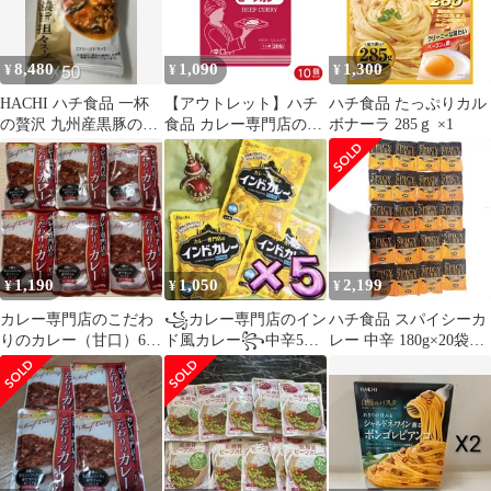
料 料理 飲食店 タレ た
れ ケース買い まとめ買
い 業者 仕入れ 大量 ウ
8,480
1,090
1,300
¥
¥
¥
スター 中濃 麺 イタリ
アン 簡単 いか
HACHI ハチ食品 一杯
【アウトレット】ハチ
ハチ食品 たっぷりカル
の贅沢 九州産黒豚の濃
食品 カレー専門店のビ
ボナーラ 285ｇ ×1
旨（こくうま）担々ス
ーフカレー 辛口 200g
ープX50袋
10個
1,190
1,050
2,199
¥
¥
¥
カレー専門店のこだわ
꧁カレー専門店のイン
ハチ食品 スパイシーカ
りのカレー（甘口）6袋
ド風カレー꧂中辛5食
レー 中辛 180g×20袋セ
セット
セット⭐️レトルトカレ
ット
ーまとめ売り.