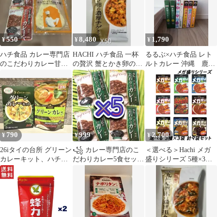
550
8,480
1,790
¥
¥
¥
ハチ食品 カレー専門店
HACHI ハチ食品 一杯
るるぶ×ハチ食品 レト
のこだわりカレー甘口2
の贅沢 蟹とかき卵の濃
ルトカレー 沖縄 鹿児
袋とサムラートのナン
厚チゲスープ 105gX50
島 神戸 減塩 かるし
袋
お ベル食品
790
999
2,700
¥
¥
¥
26iタイの台所 グリーン
꧁ カレー専門店のこ
＜選べる＞Hachi メガ
カレーキット、ハチ食
だわりカレー5食セット
盛りシリーズ 5種×3袋
品 グリーンカレールウ
꧂中辛レトルト食品✳️
計15袋セット
時短温活ヘルシーp