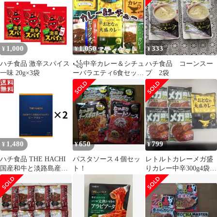
1,000
1,050
333
¥
¥
¥
ハチ食品 激辛スパイス
꧁中辛カレー＆シチュ
ハチ食品 コーンスー
一味 20g×3袋
ーバラエティ6食セット
プ 2袋
꧂☪️味くらべ・レトル
ト食品まとめ売りt
1,480
650
799
¥
¥
¥
ハチ食品 THE HACHI
パスタソース４個セッ
レトルトカレーメガ盛
国産和牛と淡路島産玉
ト！
りカレー中辛300g4袋
ねぎのビーフカレー 中
おとなの大盛りカレー
辛 180g 2個セット
甘口220g