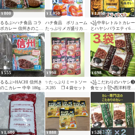
800
1,050
1,050
¥
¥
¥
るるぶ×ハチ食品 コラ
ハチ食品 ボリューム
꧁中辛レトルトカレー
ボカレー 信州きのこ•
たっぷりメガ盛りカレ
とハヤシバラエティ6食
京都和だし2種セット
ー 辛口 300g5袋セッ
セット꧂味くらべまと
ト カレー
め売り☪️時短温活.
555
998
698
¥
¥
¥
るるぶ×HACHI 信州き
✨たっぷりミートソー
꧁こだわりのハヤシ❸
のこカレー 中辛 180g
ス285 ❒４袋セット
食セット꧂西洋料理店
スプーン付
の味と香り♦️完熟トマト
とビーフレトルトj
1,600
888
520
¥
¥
¥