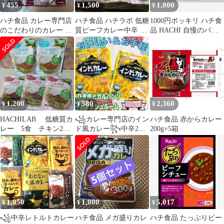
455
1,500
1,000
¥
¥
¥
ハチ食品 カレー専門店
ハチ食品 ハチラボ 低糖
1000円ポッキリ ハチ食
のこだわりのカレー 甘
質ビーフカレー中辛 18
品 HACHI 自慢のパス
口 4食セット
食セット
タ あさりの旨みとシャ
ルドネワイン薫るボン
ゴレビアンコ 110g 2個
セット
1,200
580
2,360
¥
¥
¥
HACHILAB 低糖質カ
꧁カレー専門店のイン
ハチ食品 赤からカレー
レー 5食 チキン2
ド風カレー꧂中辛2食
200g×5箱
ビーフ3 糖質50%off
☪️まとめ売りレトルト
カレーキーマj
1,050
1,000
5,017
¥
¥
¥
꧁中辛レトルトカレー
ハチ食品 メガ盛りカレ
ハチ食品 たっぷりビー