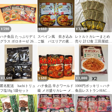
ミート
更可能 ①
590
660
3,800
¥
¥
¥
ハチ食品 たっぷりデミ
スペイン風 炊き込み
レトルトカレーまとめ
グラス ボロネーゼ 260g
ご飯 パエリアの素
売り 計12食 三田屋総本
×3個
ハチ食品
家 ハチ食品 ビーフカレ
ー 非常食
1,680
680
1,000
¥
¥
¥
匿名配送 hachiトリュ
ハチ食品 辛さワールド
1000円ポッキリ～ハチ
フ塩18g 5袋セット
級 メガ盛りカレー メガ
食品レストランHACHI
辛 300g×3袋
のナポリタンソースX2
個セット