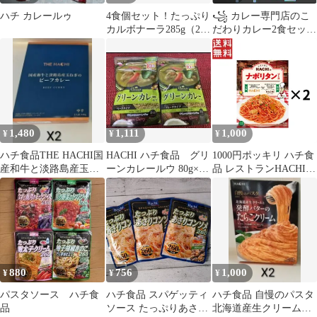
ハチ カレールゥ
4食個セット！たっぷり
꧁ カレー専門店のこ
カルボナーラ285g（2〜
だわりカレー2食セット
3人前）
꧂中辛レトルト食品✳️
時短温活ヘルシー⭐︎
1,480
1,111
1,000
¥
¥
¥
ハチ食品THE HACHI国
HACHI ハチ食品 グリ
1000円ポッキリ ハチ食
産和牛と淡路島産玉ね
ーンカレールウ 80g×2
品 レストランHACHIの
ぎのビーフカレー中辛
袋 辛口
ナポリタンソース 110g
180g2個
2個セット
880
756
1,000
¥
¥
¥
パスタソース ハチ食
ハチ食品 スパゲッティ
ハチ食品 自慢のパスタ
品
ソース たっぷりあさり
北海道産生クリームと