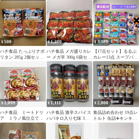
コンソメ 260g×3袋 メ
発酵バターのたらこク
ール便送料無料 ポイン
リームX 2個
ト消化 600
500
1,200
3,180
¥
¥
¥
ハチ食品 たっぷりナポ
ハチ食品 メガ盛りカレ
【17点セット】るるぶ
リタン 285g 2個セット
ー メガ辛 300g 6袋セッ
カレー13点 スープパス
パスタソース レトルト
ト
タ クラムチャウダー4
点 お買い得
1,099
1,111
2,800
¥
¥
¥
ハチ食品 ミートドリ
ハチ食品 激辛スパイス
食品詰め合わせ 19点レ
ア ミラノ風仕立て
ハバネロ入り七味 3本
トルト 缶詰➕キンキン
１人前×５袋
セット
タンブラー2個