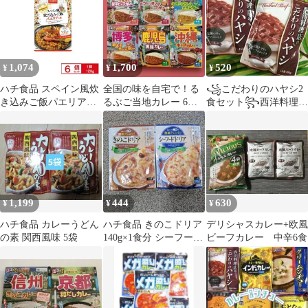
1,074
1,700
520
¥
¥
¥
ハチ食品 スペイン風炊
全国の味を自宅で！る
꧁こだわりのハヤシ2
き込みご飯パエリアの
るぶご当地カレー 6食
食セット꧂西洋料理店
素 120g 6個
大阪 神戸 広島 博多 鹿
の味と香り♦️完熟トマト
児島 沖縄
ビーフ♧レトルト
1,199
444
630
¥
¥
¥
ハチ食品 カレーうどん
ハチ食品 きのこドリア
デリシャスカレー+欧風
の素 関西風味 5袋
140g×1食分 シーフード
ビーフカレー 中辛6食
ドリア 140g×1食分