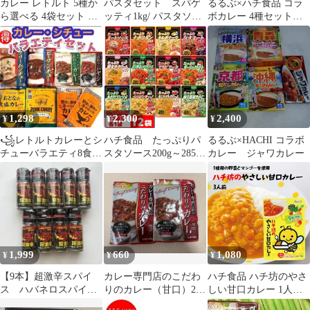
カレー レトルト 5種か
パスタセット スパゲ
るるぶ×ハチ食品 コラ
ら選べる 4袋セット 送
ッティ1kg/ パスタソー
ボカレー 4種セット
料無料 保存食 非常食
ス3種
金沢、小笠原、博多、
備蓄食品 アジアングル
北海道
メ紀行シリーズ ハチ食
品
1,298
2,300
2,400
¥
¥
¥
꧁レトルトカレーとシ
ハチ食品 たっぷりパ
るるぶ×HACHI コラボ
チューバラエティ8食
スタソース200g～285
カレー ジャワカレー
꧂味くらべまとめ売り
ｇ 12種類各1袋セット
♦️時短温活p
（計12袋） レトル
ト 大盛 詰め合わせ
1,999
660
1,080
¥
¥
¥
【9本】超激辛スパイ
カレー専門店のこだわ
ハチ食品 ハチ坊のやさ
ス ハバネロスパイス
りのカレー（甘口）2袋
しい甘口カレー 1人前
トリニダード•スコーピ
セット
130g ×3 お子様 甘口 カ