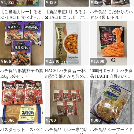
1,055
450
850
¥
¥
¥
【ご当地カレー】るる
【新品未使用】るるぶ
ハチ食品 こだわりのハ
ぶ×HACHI 食べ比べ 4
✖️HACHI コラボ ご当
ヤシ 4袋 レトルト
種セット レトルト 詰め
地カレー 北海道 博
合わせ
多
666
2,240
1,000
¥
¥
¥
ハチ食品 麻婆茄子の素
HACHI ハチ食品 一杯
1000円ポッキリ ハチ食
150g 3袋セット
の贅沢 蟹とかき卵の濃
品 HACHI 自慢のパス
厚チゲスープ 105gX10
タ 北海道産生クリーム
袋
と発酵バターのたらこ
クリーム 110g 2個セッ
ト
1,060
700
300
¥
¥
¥
パスタセット スパゲ
ハチ食品 カレー専門店
ハチ食品 シーフードド