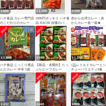
800
1,000
599
¥
¥
¥
ハチ食品 カレー専門店
1000円ポッキリ ハチ食
赤から台湾カレー・赤
のこだわりのカレー 甘
品 HACHI 自慢のパス
からカレー各一箱★お
口 8食セット
タ 香ばしにんにくとイ
まけレギュラーコーヒ
タリア産完熟トマトの
ー2袋
アラビアータ 120g 2個
セット
1,040
680
1,298
¥
¥
¥
ハチ食品 じっくり煮込
【新品・未開封】たっ
꧁レトルトカレーとシ
んだカレー 中辛 5袋セ
ぷりビーフカレー 中
チューバラエティ8食
ット
辛 250g ハチ食品
꧂味くらべまとめ売り
４袋 バラ売り可
♦️時短温活g
432
600
990
¥
¥
¥