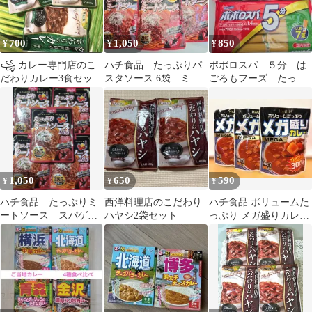
700
1,050
850
¥
¥
¥
꧁ カレー専門店のこ
ハチ食品 たっぷりパ
ポポロスパ ５分 は
だわりカレー3食セット
スタソース 6袋 ミー
ごろもフーズ たっぷ
꧂中辛レトルト食品✳️
トソース 2027.10.20
りミートソース なす
時短温活ヘルシー
と挽肉
1,050
650
590
¥
¥
¥
ハチ食品 たっぷりミ
西洋料理店のこだわり
ハチ食品 ボリュームた
ートソース スパゲッ
ハヤシ2袋セット
っぷり メガ盛りカレー
ティ パスタソース
辛口 300g×3個
２８５g ５袋 ➉