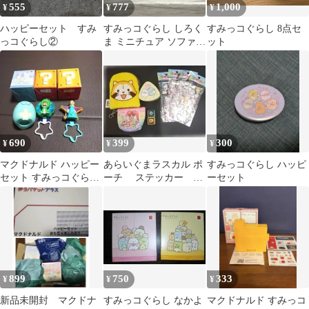
555
777
1,000
¥
¥
¥
ハッピーセット すみ
すみっコぐらし しろく
すみっコぐらし 8点セ
っコぐらし②
ま ミニチュア ソファ
ット
フィギュア レア フ
ァッキン
690
399
300
¥
¥
¥
マクドナルド ハッピー
あらいぐまラスカル ポ
すみっコぐらし ハッピ
セット すみっコぐらし
ーチ ステッカー 小
ーセット
マリオ おもちゃ まとめ
物入れのセット
899
750
333
¥
¥
¥
新品未開封 マクドナ
すみっコぐらし なかよ
マクドナルド すみっコ