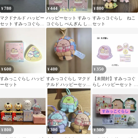
780
444
800
¥
¥
¥
マクドナルド ハッピー
ハッピーセット すみっ
すみっコぐらし ねこ
セット すみっコぐらし
コぐらし ぺんぎん しろ
セット
マスコット
くま とかげ 箱推し 4点
セット
600
400
350
¥
¥
¥
すみっこぐらし ハッピ
すみっコぐらし マクド
【未開封】すみっコぐ
ーセット
ナルド ハッピーセット
らし ハッピーセット メ
マスコット
モ付箋セット えび推し
800
300
300
¥
¥
¥