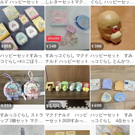
ルド ハッピーセット グ
しレターセットマクド
ぐらし ハッピーセット
ッズ 6点まとめ売り
ナルド ハッピーセット
おもちゃ
各１ 計２個
10%OFF
888
540
300
¥
¥
¥
ハッピーセットすみっ
すみっコぐらし マクド
ハッピーセット すみ
コぐらし×4☆ごほうび
ナルド ハッピーセット
っコぐらし とんかつ＆
シール（1枚使用済み）
えびふらいのしっぽ フ
付き☆
ィギュア
333
1,111
690
¥
¥
¥
すみっコぐらし ストラ
マクドナルド ハッピ
ハッピーセット すみ
ップ 2個セット マクド
ーセット2020すみっコ
っコぐらし 4点セット
ナルド ハッピーセット
ぐらし おみせやさん ６
種類セット