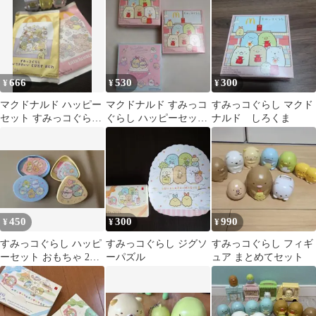
クリスマス
666
530
300
¥
¥
¥
マクドナルド ハッピー
マクドナルド すみっコ
すみっコぐらし マクド
セット すみっコぐらし
ぐらし ハッピーセット
ナルド しろくま
バスボール3点セット
おもちゃ シークレッ
おまけ付き
ト込み3点✨
450
300
990
¥
¥
¥
すみっコぐらし ハッピ
すみっコぐらし ジグソ
すみっコぐらし フィギ
ーセット おもちゃ 2個
ーパズル
ュア まとめてセット
セット