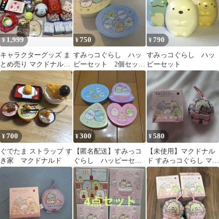
1,999
750
790
¥
¥
¥
キャラクターグッズ ま
すみっコぐらし ハッ
すみっコぐらし ハッ
とめ売り マクドナルド
ピーセット 2個セッ
ピーセット
スヌーピー 他
ト バラ売り可 マク
ドナルド
700
300
580
¥
¥
¥
ぐでたま ストラップ す
【匿名配送】すみっコ
【未使用】マクドナル
き家 マクドナルド
ぐらし ハッピーセッ
ド すみっコぐらし マス
ト
コット