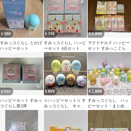
300
398
1,000
¥
¥
¥
すみっコぐらし とかげ
すみっコぐらし ハッピ
マクドナルド ハッピー
ハッピーセット
ーセット 4点セット 夏
セット すみっこぐらし
休み おもちゃ
ミニジグソーパズル バ
ラ4種
555
899
2,000
¥
¥
¥
ハッピーセット すみっ
☆ハッピーセット☆ す
すみっコぐらし ハッ
コぐらし第2弾
みっコぐらし キャラ
ピーセット・まとめ売
クター マスコット 7
り！
点セット