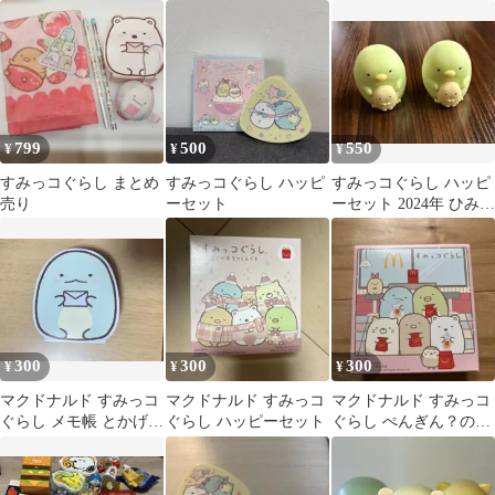
ットマクドナルド ハッ
ト
セット
ピーセット
799
500
550
¥
¥
¥
すみっコぐらし まとめ
すみっコぐらし ハッピ
すみっコぐらし ハッピ
売り
ーセット
ーセット 2024年 ひみつ
のおもちゃ（シークレ
ット）
300
300
300
¥
¥
¥
マクドナルド すみっコ
マクドナルド すみっコ
マクドナルド すみっコ
ぐらし メモ帳 とかげ
ぐらし ハッピーセット
ぐらし ぺんぎん？のや
ハッピーセット
さいとくだもののお
店 期間限定販売