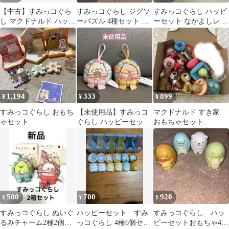
【中古】すみっコぐら
すみっコぐらし ジグソ
すみっコぐらし ハッピ
し マクドナルド ハッピ
ーパズル 4種セット マ
ーセット なかよしレタ
ーセットなど 7点セッ
クドナルド ハッピー
ーセット えびふらいの
ト
セット
しっぽ
1,194
333
899
¥
¥
¥
すみっコぐらし おもち
【未使用品】すみっコ
マクドナルド すき家
ゃセット
ぐらし ハッピーセット
おもちゃセット
2個セット
500
700
920
¥
¥
¥
すみっコぐらし ぬいぐ
ハッピーセット すみ
すみっコぐらし ハッ
るみチャーム2種2個セ
っコぐらし 4種6個セッ
ピーセットおもちゃ4点