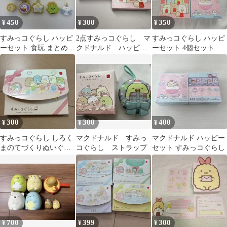
450
300
350
¥
¥
¥
すみっコぐらし ハッピ
2点すみっコぐらし マ
すみっコぐらし ハッピ
ーセット 食玩 まとめ売
クドナルド ハッピー
ーセット 4個セット
り 9点セット
セット
300
300
400
¥
¥
¥
すみっコぐらし しろく
マクドナルド すみっ
マクドナルド ハッピー
まのてづくりぬいぐる
コぐらし ストラップ
セット すみっコぐらし
み パズル マクドナルド
ハッピーセット
700
399
300
¥
¥
¥