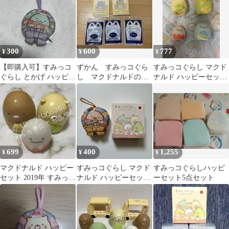
300
600
777
¥
¥
¥
【即購入可】すみっコ
ずかん すみっコぐら
すみっコぐらし マクド
ぐらし とかげ ハッピー
し マクドナルドのお
ナルド ハッピーセット
セット おもちゃ
まけまとめ売り
おもちゃ 4種
699
400
1,255
¥
¥
¥
マクドナルド ハッピー
すみっコぐらし マクド
すみっコぐらしハッピ
セット 2019年 すみっコ
ナルド ハッピーセット
ーセット5点セット
ぐらし とんかつ ねこ
ぬいぐるみ
おばけ