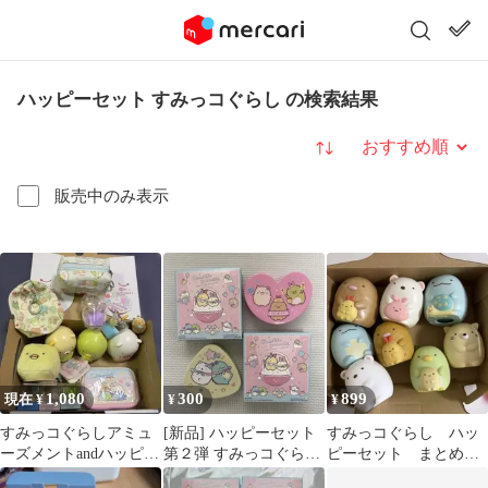
ハッピーセット すみっコぐらし の検索結果
並び替え
販売中のみ表示
1,080
300
899
現在 ¥
¥
¥
すみっコぐらしアミュ
[新品] ハッピーセット
すみっコぐらし ハッ
ーズメントandハッピー
第２弾 すみっコぐらし
ピーセット まとめ売
セット
２個セット
り