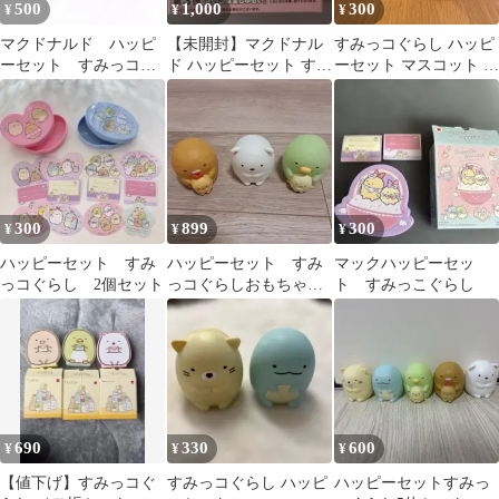
500
1,000
300
¥
¥
¥
マクドナルド ハッピ
【未開封】マクドナル
すみっコぐらし ハッピ
ーセット すみっコぐ
ド ハッピーセット すみ
ーセット マスコット と
らし
っコぐらし おもちゃ 3
かげ
個セット
300
899
300
¥
¥
¥
ハッピーセット すみ
ハッピーセット すみ
マックハッピーセッ
っコぐらし 2個セット
っコぐらしおもちゃセ
ト すみっこぐらし
ット
690
330
600
¥
¥
¥
【値下げ】すみっコぐ
すみっコぐらし ハッピ
ハッピーセットすみっ