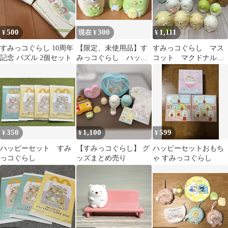
500
300
1,111
¥
現在 ¥
¥
すみっコぐらし 10周年
【限定、未使用品】す
すみっコぐらし マス
記念 パズル 2個セット
みっコぐらし ハッピ
コット マクドナル
ーセット マスコッ
ド ハッピーセット
ト ぺんぎん ねこ
350
1,100
599
¥
¥
¥
ハッピーセット すみ
【すみっコぐらし】 グ
ハッピーセットおもち
っコぐらし
ッズまとめ売り
ゃ すみっコぐらし