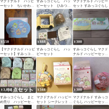
マクドナルド ハッピ
すみっコぐらし ハッ
マクドナルド ハッピー
ーセット ちいかわ
ピーセット ひみつの
セット すみっコぐらし
すみっコぐらし まと
おもちゃ付き
め売り
550
888
300
¥
¥
¥
​【マクドナルド ハッピ
すみっコぐらし ハッ
すみっコぐらし マクド
ーセット】すみっコぐ
ピーセット
ナルド ハッピーセット
らし 箱・ケースセット
美品
3,000
344
300
¥
¥
¥
すみっコぐらし まと
マクドナルド ハッピー
マクドナルド すみっコ
め売り ハッピーセッ
セット シークレット す
ぐらし ハッピーセット
ト
みっコぐらし とんかつ
しろくま