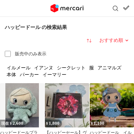
ハッピードール の検索結果
並び替え
販売中のみ表示
イルメール
イアンヌ
シークレット
服
アニマルズ
本体
パーカー
イーマリー
2,600
1,800
1,100
現在 ¥
¥
¥
ハッピードールプラ
【ハッピーセール】ヴ
ハッピードール イル