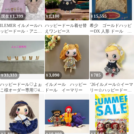
1,399
1,100
15,555
現在 ¥
¥
¥
ILEMER イルメールハ
ハッピードール着せ替
希少 ゴールドハッピ
ッピードール・アニマ
えワンピース
ーDX 人形 ドール ハ
ルズ
ッピーちゃん
33,333
3,090
785
¥
¥
¥
ハッピードール♡よぉ
イルメール ハッピー
‘26イルメール☆イーマ
こ様オーダー専用♡4点
ドール イーマリー
リー☆ハッピードール
セット♡イーマリーち
ドレス21
ゃん♡イルメール♡