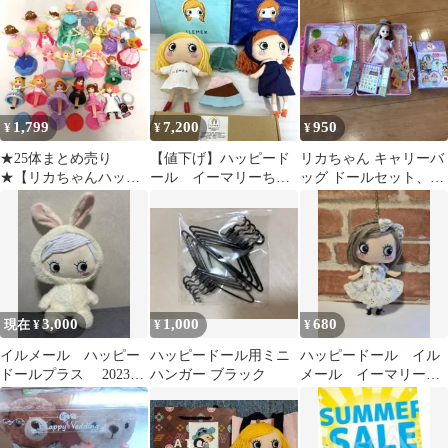
1,799
7,200
950
¥
¥
¥
★25体まとめ売り
【値下げ】ハッピード
リカちゃん キャリーバ
★【リカちゃんハッピ
ール イーマリーちゃ
ッグ ドールセット、リ
ーセット】マクドナル
ん2体セット 2021年限
カちゃんハッピーセッ
ドおまけドール
定セット他
トおもちゃ
3,000
1,000
680
現在 ¥
¥
¥
イルメール ハッピー
ハッピードール用ミニ
ハッピードール イル
ドールプラス 2023誕
ハンガー ブラック
メール イーマリーち
生祭限定 うさぎ 40cm
ゃんワンピース リバ
ティ生地