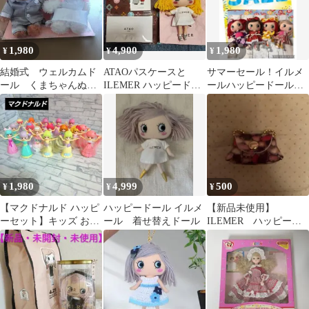
1,980
4,900
1,980
¥
¥
¥
結婚式 ウェルカムド
ATAOパスケースと
サマーセール！イルメ
ール くまちゃんぬい
ILEMER ハッピードー
ールハッピードールお
ぐるみセット ハッピ
ル
洋服お買い得セット 7
ーウエディングドール
1,980
4,999
500
¥
¥
¥
【マクドナルド ハッピ
ハッピードール イルメ
【新品未使用】
ーセット】キッズ おも
ール 着せ替えドール
ILEMER ハッピード
ちゃ ミニドール 人形
ール バッグチャーム
まとめ売り