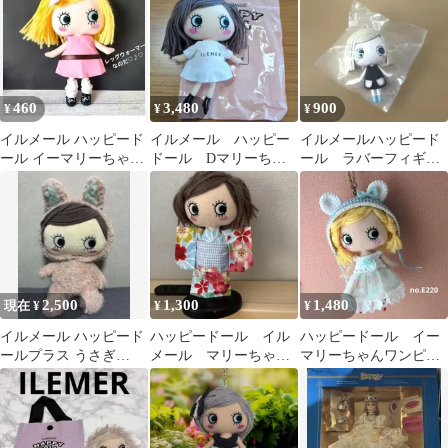
460
3,480
900
¥
¥
¥
イルメール ハッピード
イルメール ハッピー
イルメールハッピード
ール イーマリーちゃん
ドール Dマリーちゃ
ール ラバーフィギュ
⭐️オフホワイトレッグ
ん
アマスコット Aマリ
ウォーマー♪
ー
2,500
1,300
1,480
現在 ¥
¥
¥
イルメール ハッピード
ハッピードール イル
ハッピードール イー
ールプラス うさぎ
メール マリーちゃ
マリーちゃんワンピー
40cm
ん 浴衣
スとクマ耳帽子no.E220