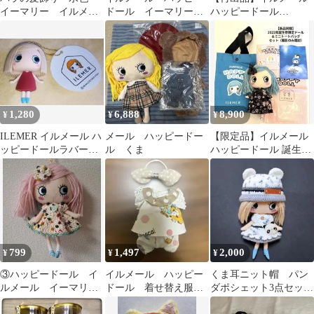
イーマリー イルメー
ドール イーマリー
ハッピードール
ル ハッピードール
イージードール easy
Ｅ/mary 浴衣
doll
1,280
6,888
8,900
¥
¥
¥
ILEMER イルメール ハ
メール ハッピードー
【限定品】イルメール
ッピードールラバーフ
ル くま
ハッピードール 誕生祭
ィギュア BC
2022 ILEMER
799
1,497
2,000
¥
¥
¥
③ハッピードール イ
イルメール ハッピー
くま耳ニット帽 パン
ルメール イーマリー
ドール 着せ替え服セ
ダポシェット3点セッ
ちゃん ワンピース
ット
ト イーマリー イル