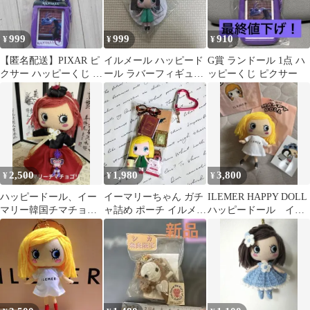
999
999
910
¥
¥
¥
【匿名配送】PIXAR ピ
イルメール ハッピード
G賞 ランドール 1点 ハ
クサー ハッピーくじ ラ
ール ラバーフィギュア
ッピーくじ ピクサー
ンドール カードホルダ
BC
ー
2,500
1,980
3,800
¥
¥
¥
ハッピードール、イー
イーマリーちゃん ガチ
ILEMER HAPPY DOLL
マリー韓国チマチョゴ
ャ詰め ポーチ イルメー
ハッピードール イー
リ
ル ハッピードール
マリー シークレット