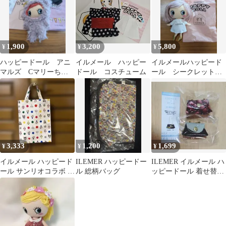
1,900
3,200
5,800
¥
¥
¥
ハッピードール アニ
イルメール ハッピー
イルメールハッピード
マルズ Cマリーちゃ
ドール コスチューム
ール シークレット
ん
ゴールド靴
3,333
1,200
1,699
¥
¥
¥
イルメール ハッピード
ILEMER ハッピードー
ILEMER イルメール ハ
ール サンリオコラボ 限
ル 総柄バッグ
ッピードール 着せ替え
定 ハンドバッグ
バッグ ATAOコラボ