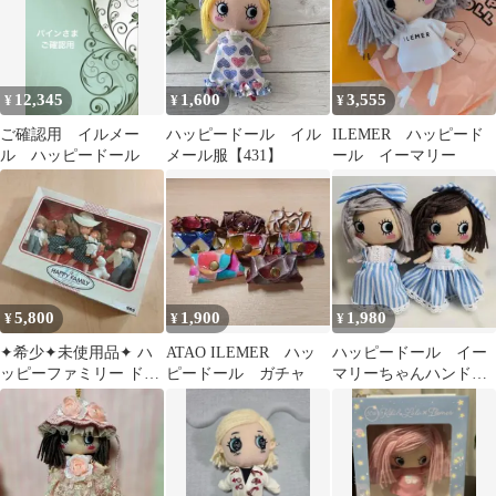
12,345
1,600
3,555
¥
¥
¥
ご確認用 イルメー
ハッピードール イル
ILEMER ハッピード
ル ハッピードール
メール服【431】
ール イーマリー
5,800
1,900
1,980
¥
¥
¥
✦希少✦未使用品✦ ハ
ATAO ILEMER ハッ
ハッピードール イー
ッピーファミリー ドー
ピードール ガチャ
マリーちゃんハンドメ
ルセット 昭和レト
イド ストライプワン
ロ 旧タカラ
ピース ワイドパンツ