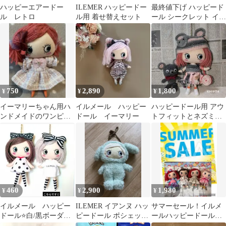
ハッピーエアードー
ILEMER ハッピードー
最終値下げ ハッピード
ル レトロ
ル用 着せ替えセット
ール シークレット イー
マリー
750
2,890
1,800
¥
¥
¥
イーマリーちゃん用ハ
イルメール ハッピー
ハッピードール用 アウ
ンドメイドのワンピー
ドール イーマリー
トフィットとネズミち
ス ハッピードール
ゃん❀イーマリー イ
ルメール
460
2,900
1,980
¥
¥
¥
イルメール ハッピー
ILEMER イアンヌ ハッ
サマーセール！イルメ
ドール⭐️白/黒ボーダー
ピードール ポシェット
ールハッピードールお
ソックス(右)
ぬいぐるみ
洋服お買い得セット 9