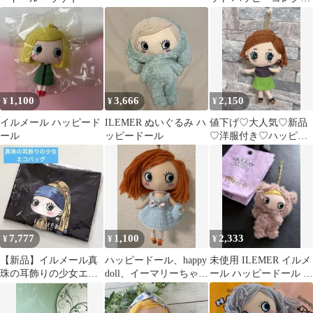
ョン \\3000851
4901416182976
1,100
3,666
2,150
¥
¥
¥
イルメール ハッピード
ILEMER ぬいぐるみ ハ
値下げ♡大人気♡新品
ール
ッピードール
♡洋服付き♡ハッピー
ドール イアンヌ
7,777
1,100
2,333
¥
¥
¥
【新品】イルメール真
ハッピードール、happy
未使用 ILEMER イルメ
珠の耳飾りの少女エコ
doll、イーマリーちゃ
ール ハッピードール ア
バッグ イーマリー
ん、イルメール、ハン
ニマルズ クマ ぬいぐる
ハッピードール
ドメイド
み