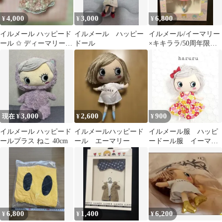
4,000
3,000
6,800
¥
¥
¥
イルメール ハッピード
イルメール ハッピー
イルメール/イーマリー
ール ✩ ディーマリーち
ドール
×キキララ/50周年限定
ゃん ⑶
ハッピードール
3,000
2,600
900
現在 ¥
¥
¥
イルメール ハッピード
イルメールハッピード
イルメール服 ハッピ
ールプラス ねこ 40cm
ール エーマリー
ードール服 イーマリ
ーちゃん服 北欧花柄
レッド
6,800
1,400
6,200
¥
¥
¥