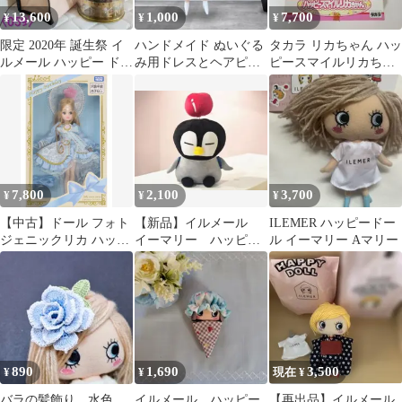
13,600
1,000
7,700
¥
¥
¥
限定 2020年 誕生祭 イ
ハンドメイド ぬいぐる
タカラ リカちゃん ハッ
ルメール ハッピー ドー
み用ドレスとヘアピン
ピースマイルリカちゃ
ル イーマリー
セット ハッピードール
ん 箱付き ドール
7,800
2,100
3,700
¥
¥
¥
【中古】ドール フォト
【新品】イルメール
ILEMER ハッピードー
ジェニックリカ ハッピ
イーマリー ハッピー
ル イーマリー Aマリー
ーバースデー シルクス
ドール kp人形 KPぬい
ノーパーティー 「リカ
ぐるみ
ちゃん」
890
1,690
3,500
¥
¥
現在 ¥
バラの髪飾り 水色
イルメール ハッピー
【再出品】イルメール