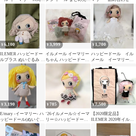
シークレットボックス
ハッピーセット マック
女の子
6,100
3,999
1,700
¥
¥
¥
ILEMER ハッピードー
イルメール イーマリー
ハッピードール イル
ルプラス ぬいぐるみ イ
ちゃん ハッピードール
メール イーマリーち
ルメール
着せ替えパーカー付き
ゃんハンドメイド ウ
最終値下げ！
エディングドレス
3,190
785
7,500
¥
¥
¥
E/mary -イーマリー- ハ
‘26イルメール☆イーマ
【2020限定品】
ッピードール(ぬいぐる
リー☆ハッピードール
ILEMER 2020年イルメ
み) 「イルメール」
ドレスセット22
ール ハッピードール誕
生祭