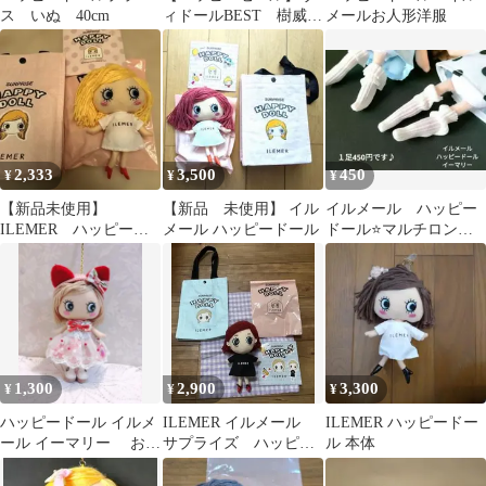
ス いぬ 40cm
ィドールBEST 樹威
メールお人形洋服
ラメ ギル
2,333
3,500
450
¥
¥
¥
【新品未使用】
【新品 未使用】 イル
イルメール ハッピー
ILEMER ハッピード
メール ハッピードール
ドール⭐️マルチロング
ール イーマリー E
ソックス♪
マリー
1,300
2,900
3,300
¥
¥
¥
ハッピードール イルメ
ILEMER イルメール
ILEMER ハッピードー
ール イーマリー お花
サプライズ ハッピー
ル 本体
畑の赤猫ちゃん
ドール イアンヌ