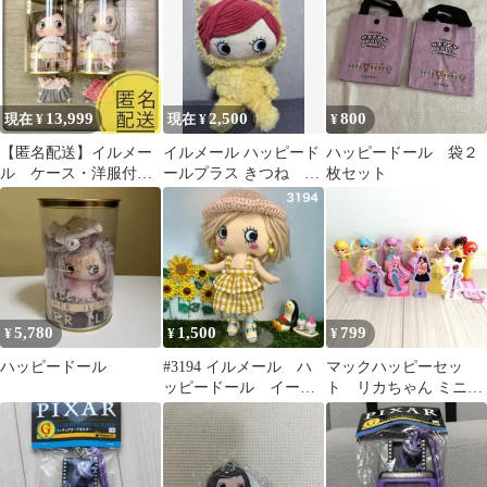
パッチン髪止め
メールハッピードール
13,999
2,500
800
現在 ¥
現在 ¥
¥
【匿名配送】イルメー
イルメール ハッピード
ハッピードール 袋２
ル ケース・洋服付
ールプラス きつね
枚セット
き ハッピードール
40cm
ぬいぐるみ2体セット
5,780
1,500
799
¥
¥
¥
ハッピードール
#3194 イルメール ハ
マックハッピーセッ
ッピードール イーマ
ト リカちゃん ミニド
リーちゃん お洋服セ
ール まとめ売り
ット