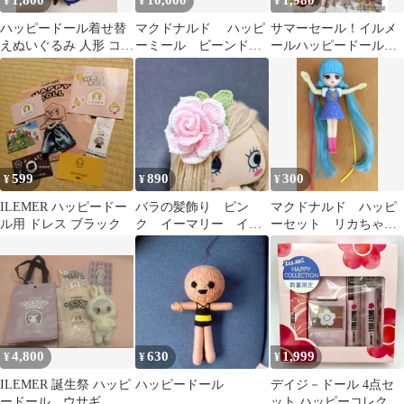
1,800
10,000
1,980
¥
¥
¥
ハッピードール着せ替
マクドナルド ハッピ
サマーセール！イルメ
えぬいぐるみ 人形 コー
ーミール ビーンドー
ールハッピードールお
ディネートセット
ル３体セット
洋服お買い得セット 8
599
890
300
¥
¥
¥
ILEMER ハッピードー
バラの髪飾り ピン
マクドナルド ハッピ
ル用 ドレス ブラック
ク イーマリー イル
ーセット リカちゃ
メール ハッピードー
ん ドール フィギュア
ル
水色髪
4,800
630
1,999
¥
¥
¥
ILEMER 誕生祭 ハッピ
ハッピードール
デイジ－ドール 4点セ
ードール ウサギ
ット ハッピーコレクシ