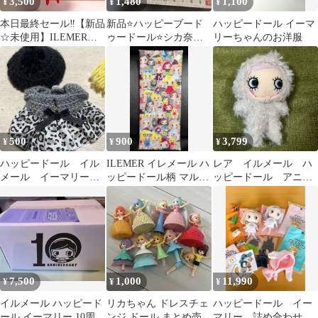
3,500
1,480
1,100
¥
¥
¥
本日最終セール‼️【新品
新品⭐️ハッピーブード
ハッピードール イーマ
☆未使用】ILEMERハ
ゥードール⭐️シカ奈良
リーちゃんのお洋服
ッピードールイーマリ
限定
ー Eマリー
500
900
3,799
¥
¥
¥
ハッピードール イル
ILEMER イレメール ハ
レア イルメール ハ
メール イーマリーち
ッピードール柄 マルチ
ッピードール アニマ
ゃん
ケース 新品
ルズ かいじゅう
7,500
1,000
11,990
¥
¥
¥
イルメール ハッピード
リカちゃん ドレスチェ
ハッピードール イー
ール イーマリー 10周年
ンジ ドール まとめ売り
マリー 詰め合わせ