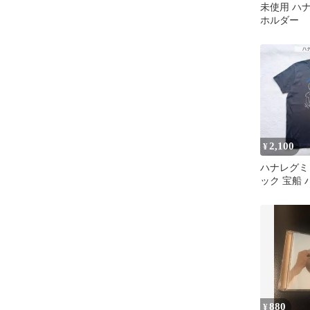
未使用 ハ
ホルダー
2,100
¥
ハナレグミ
ック 宝船 
シャツ
880
¥