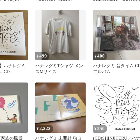
6 CAPITOL 紙
Entertainment 未開封
Victor Entertainment 未
20
/00250
封 /00250
499
400
¥
¥
】ハナレグミ
ハナレグミTシャツ メン
ハナレグミ 音タイム C
U CD
ズMサイズ
アルバム
2,222
350
¥
¥
/家族の風景
ハナレグミ 未開封 独自
(CD)SHINJITERU／ハ