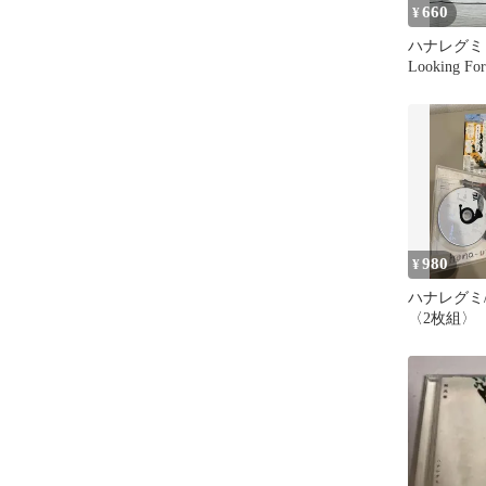
660
¥
ハナレグミ Wh
Looking 
980
¥
ハナレグミ/han
〈2枚組〉