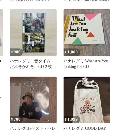
開
Entertainment 未開封
/00250
980
1,000
¥
¥
D
ハナレグミ 音タイム
ハナレグミ What Are You
だれそかれそ CD２枚セ
looking for CD
ット
700
1,999
¥
¥
ナ
ハナレグミ/ベスト・セレ
ハナレグミ GOOD DAY