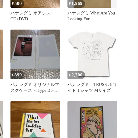
500
1,969
¥
¥
ス
ハナレグミ オアシス
ハナレグミ What Are You
CD+DVD
Looking For
399
2,200
¥
¥
ハナレグミ オリジナルマ
ハナレグミ TRUSS ホワ
スクケース ＜Type B＞発
イト Tシャツ Mサイズ
光帯 特典HMV