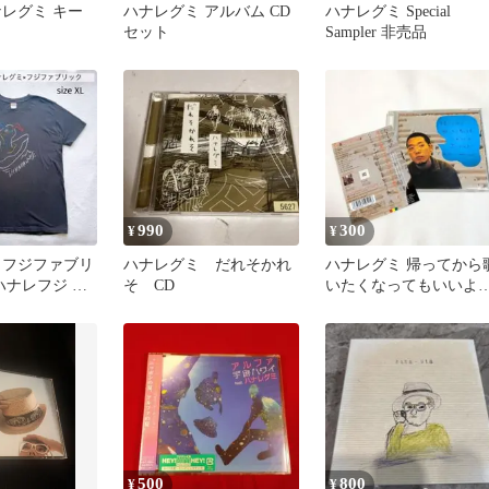
ナレグミ キー
ハナレグミ アルバム CD
ハナレグミ Special
セット
Sampler 非売品
990
300
¥
¥
 フジファブリ
ハナレグミ だれそかれ
ハナレグミ 帰ってから
ハナレフジ T
そ CD
いたくなってもいいよ
にと思ったのだ
500
800
¥
¥