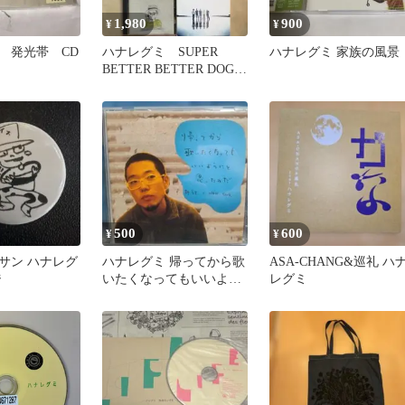
1,980
900
¥
¥
 発光帯 CD
ハナレグミ SUPER
ハナレグミ 家族の風景
BETTER BETTER DOG
CD 6枚 DVD
500
600
¥
¥
サン ハナレグ
ハナレグミ 帰ってから歌
ASA-CHANG&巡礼 ハ
ジ
いたくなってもいいよう
レグミ
にと思ったのだ