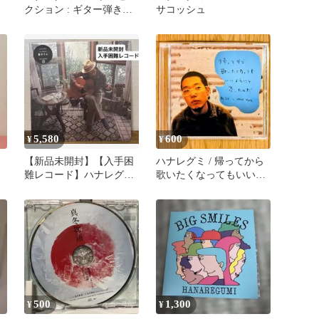
クション : ギター弾き語
サコッシュ
り
5,580
600
¥
¥
【新品未開封】【入手困
ハナレグミ / 帰ってから
難レコード】ハナレグミ
歌いたくなってもいいよ
音タイム＜生産限定盤＞
うにと思ったのだ（オビ
付）
500
1,300
¥
¥