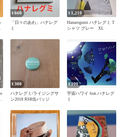
660
1,210
¥
¥
ル
「日々のあわ」ハナレグ
Hanaregumi ハナレグミ T
ミ
シャツ グレー XL
300
300
¥
¥
e
ハナレグミ/ライジングサ
宇宙ハワイ feat.ハナレグ
ミ
ン2018 RSR缶バッジ
ミ