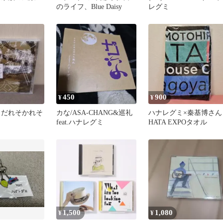
のライフ、Blue Daisy
レグミ
450
900
¥
¥
 だれそかれそ
カな/ASA-CHANG&巡礼
ハナレグミ×秦基博さん
feat.ハナレグミ
HATA EXPOタオル
1,500
1,080
¥
¥