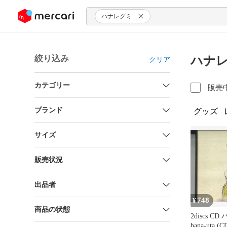
ンツにスキップ
ハナレグミ
絞り込み
ハナレ
クリア
カテゴリー
販売
ブランド
グッズ
サイズ
販売状況
出品者
748
¥
商品の状態
2discs C
hana-uta (