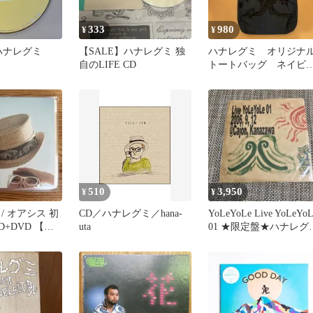
333
980
¥
¥
a／ハナレグミ
【SALE】ハナレグミ 独
ハナレグミ オリジナ
自のLIFE CD
トートバッグ ネイビ
ー 永積タカシ
510
3,950
¥
¥
/ オアシス 初
CD／ハナレグミ／hana-
YoLeYoLe Live YoLeYoL
D+DVD 【ケ
uta
01 ★限定盤★ハナレグ
収録