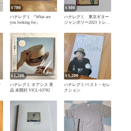
780
300
¥
¥
ハナレグミ 『What are
ハナレグミ 東京ギター
you looking for』
ジャンボリー2023 トレー
ディングカード
1,500
1,200
¥
¥
ナ
ハナレグミ オアシス 美
ハナレグミ/ベスト・セレ
品 未開封 VICL-63782
クション