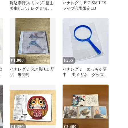
堀込泰行(キリンジ),畠山
ハナレグミ BIG SMILES
美由紀,ハナレグミ/真冬
ライブ会場限定CD
物語帯付きCD
1,000
555
¥
¥
歌
ハナレグミ 光と影 CD 新
ハナレグミ めっちゃ夢
う
品 未開封
中 虫メガネ グッズ
ルーペ 永積崇
1,350
2,400
¥
¥