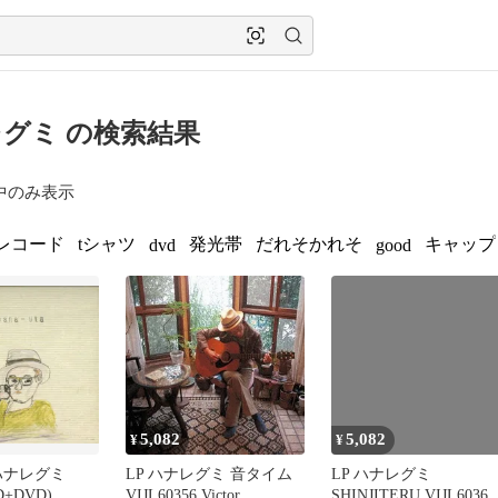
グミ の検索結果
中のみ表示
レコード
tシャツ
発光帯
だれそかれそ
キャップ
dvd
good
5,082
5,082
¥
¥
D ハナレグミ
LP ハナレグミ 音タイム
LP ハナレグミ
CD+DVD)
VIJL60356 Victor
SHINJITERU VIJL60363