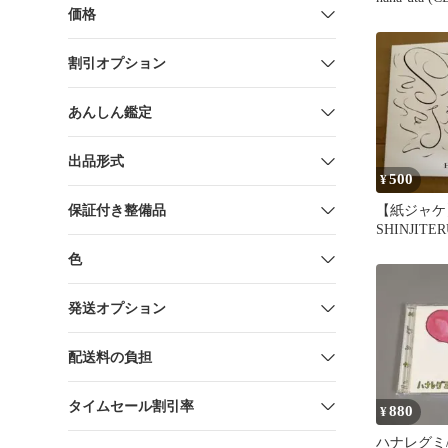
価格
TOCT2581
ジャケ /002
割引オプション
あんしん鑑定
出品形式
500
¥
保証付き整備品
【紙ジャケ
SHINJITER
色
発送オプション
配送料の負担
タイムセール割引率
880
¥
ハナレグミ