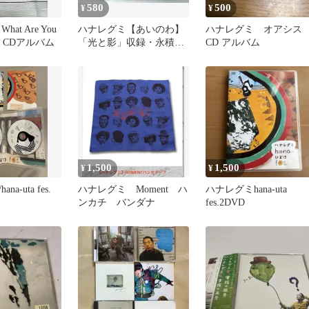
580
500
¥
¥
at Are You
ハナレグミ【あいのわ】
ハナレグミ オアシ
For CDアルバム
「光と影」収録・永積タ
CD アルバム
カシ
1,500
1,500
¥
¥
a-uta fes.
ハナレグミ Moment ハ
ハナレグミhana-uta
ンカチ バンダナ
fes.2DVD