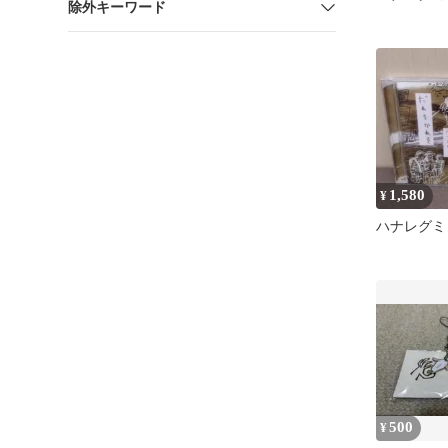
除外キーワード
1,580
¥
ハナレグミ
500
¥