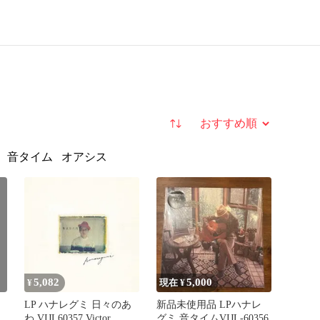
並び替え
音タイム
オアシス
5,082
5,000
¥
現在 ¥
LP ハナレグミ 日々のあ
新品未使用品 LPハナレ
わ VIJL60357 Victor
グミ 音タイムVIJL-60356