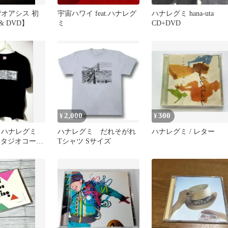
/オアシス 初
宇宙ハワイ feat.ハナレグ
ハナレグミ hana-uta
& DVD】
ミ
CD+DVD
2,000
300
¥
¥
N ハナレグミ
ハナレグミ だれそがれ
ハナレグミ / レター
スタジオコース
Tシャツ Sサイズ
ライブTシャツ