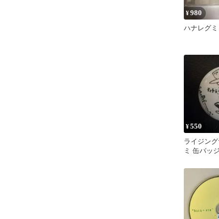
980
¥
ハナレグミ
550
¥
ライジング
ミ 缶バッ