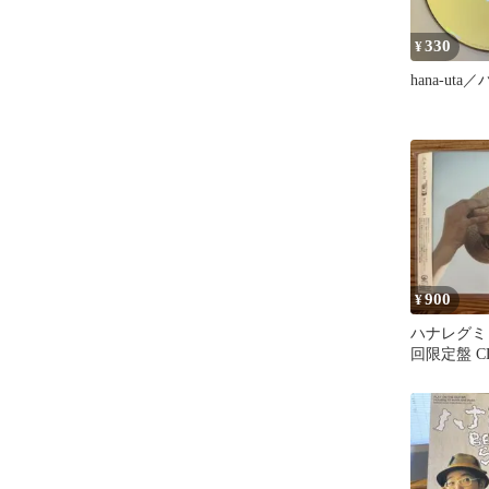
330
¥
hana-ut
900
¥
ハナレグミ 
回限定盤 C
ースなし】