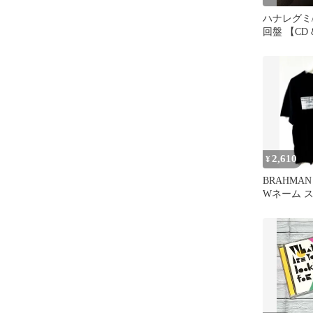
ハナレグミ
回盤 【CD 
2,610
¥
BRAHMA
Wネーム 
ト ラスト
L