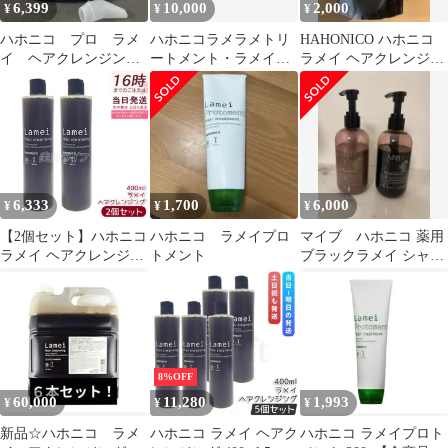
6,399
10,000
2,000
¥
¥
¥
ハホニコ プロ ラメ
ハホニコラメラメトリ
HAHONICO ハホニコ
イ ヘアクレンジン
ートメント・ラメイヘ
ラメイ ヘアクレンジン
グ 詰替用
アクレンジング詰替用
グ 5割程度
6,333
1,700
6,000
¥
¥
¥
【2個セット】ハホニコ
ハホニコ ラメイプロ
マイブ ハホニコ 薬用
ラメイ ヘアクレンジン
トメント
ブラックラメイ シャン
グ ( シャンプー )
プー＆トリートメント
400mL ／ HAHONICO
セット
サロン専売品 ヘアケア
8%OFF
60,000
11,280
1,993
¥
¥
¥
新品☆ハホニコ ラメ
ハホニコ ラメイ ヘアク
ハホニコ ラメイプロト