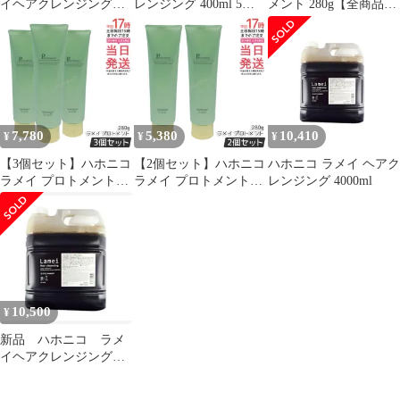
イヘアクレンジングシ
レンジング 400ml 5個
メント 280g【全商品最
ャンプー 4リットル×6
セット シャンプー
安値に挑戦】
本セット
HAHONICO PRO ヘア
ケア 頭皮クレンジング
(0726)
7,780
5,380
10,410
¥
¥
¥
【3個セット】ハホニコ
【2個セット】ハホニコ
ハホニコ ラメイ ヘアク
ラメイ プロトメント
ラメイ プロトメント
レンジング 4000ml
280g｜ヘマチン配合 薬
280g｜ヘマチン配合 薬
害除去＋ダメージ補修
害除去＋ダメージ補修
内部作用型トリートメ
内部作用型トリートメ
ント ヒアルロン酸＋ス
ント ヒアルロン酸＋ス
クワラン配合 乾燥・く
クワラン配合 乾燥・く
せ毛・うねりケア しっ
せ毛・うねりケア しっ
とりしなやか 日本製
とりしなやか 日本製
10,500
¥
【正規品・送料無料】
【正規品・送料無料】
新品 ハホニコ ラメ
イヘアクレンジングシ
ャンプー 4リットル