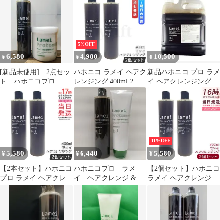
HAHONICO サロン専売
品 ヘアケア
5%OFF
6,580
4,980
10,500
¥
¥
¥
[新品未使用] 2点セッ
ハホニコ ラメイ ヘアク
新品ハホニコ プロ ラメ
ト ハホニコプロ ラ
レンジング 400ml 2個
イ ヘアクレンジング
メイ ヘアクレンジン
セット シャンプー
4000ml コックあり
グ400ml シャンプー
HAHONICO PRO ヘア
＆ ラメイ プロトメ
ケア 頭皮クレンジング
ント550g ヘアトリー
(0726)
トメント(内部作用型)
11%OFF
5,580
6,440
5,580
¥
¥
¥
【2本セット】ハホニコ
ハホニコプロ ラメ
【2個セット】ハホニコ
プロ ラメイ ヘアクレン
イ ヘアクレンジ & ラ
ラメイ ヘアクレンジン
ジング 400ml シャンプ
メイ プロトメント
グ ( シャンプー )
ー トリートメント 詰替
セット
400mL ／ HAHONICO
え ダメージ補修 ツヤ
サロン専売品 ヘアケア
保湿 頭皮ケア ヘアケア