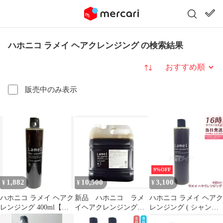
ハホニコ ラメイ ヘアクレンジング の検索結果
並び替え
販売中のみ表示
9%OFF
1,882
10,500
3,100
¥
¥
¥
ハホニコ ラメイ ヘアク
新品 ハホニコ ラメ
ハホニコ ラメイ ヘアク
レンジング 400ml【全
イヘアクレンジングシ
レンジング ( シャンプ
商品最安値に挑戦】
ャンプー 4リットル
ー ) 400mL ／