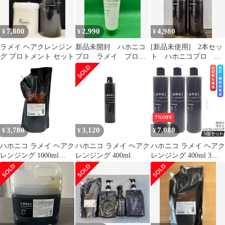
リラクゼーション効果
シャンプー 大容量 サロ
ン専売品 美容室専売品
7,800
2,990
4,980
¥
¥
¥
国内正規品 送料無料
ラメイ ヘアクレンジン
新品未開封 ハホニコ
[新品未使用] 2本セッ
グ プロトメント セット
プロ ラメイ プロト
ト ハホニコプロ ラ
メント ヘアトリート
メイ ヘアクレンジン
メント 280g
グ400ml シャンプー
7%OFF
3,780
3,120
7,080
¥
¥
¥
ハホニコ ラメイ ヘアク
ハホニコ ラメイ ヘアク
ハホニコ ラメイ ヘアク
レンジング 1000ml
レンジング 400ml
レンジング 400ml 3個
【全商品最安値に挑
セット シャンプー
戦】
HAHONICO PRO ヘア
ケア 頭皮クレンジング
(0726)