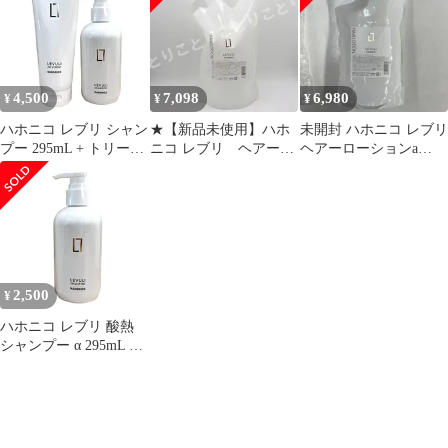
ョン240mlセット
くせ毛 縮毛 つや髪 保
湿 髪質改善 レブリン酸
高保湿 ダメージケア 補
修 太い髪 硬い髪 乾燥
広がる髪 熱ダメージ サ
4,500
7,098
6,980
¥
¥
¥
ロン専売品
ハホニコ レブリ シャン
★【新品未使用】ハホ
未開封 ハホニコ レブリ
プー 295mL + トリート
ニコ レブリ ヘアーロ
ヘアーローションa
メントa 225g セット 酸
ーション 詰替 1000ml
1000ml レフィル サロ
熱トリートメント うね
ン専売
り キューティクル ダメ
ージ 太い髪 硬い髪 髪
質改善 サロン専売 美容
室専売
2,500
¥
ハホニコ レブリ 酸熱
シャンプー α 295mL 酸
熱シャンプー うねり く
せ毛 レブリン酸 キュー
ティクル ダメージ ホー
ムケア 酸熱ケア 補修
太い髪 硬い髪 広がる髪