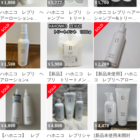
1,800
5,777
5,700
¥
¥
¥
乾燥 広がる髪 熱 サロ
サロン専売品
ン専売品
ハホニコ レブリ ヘ
ハホニコ レブリ シ
ハホニコ レブリ ヘアー
アーローションa
ャンプー トリートメ
シャンプー&トリート
HAHONICO LEVULI
ント ヘアローショ
メント&ローション 3点
ン 3点セット
セット
1,500
5,980
2,200
¥
¥
¥
ハホニコ レブリ ヘ
【新品】 ハホニコ レ
【新品未使用】ハホニ
アローションa
ブリ トリートメント
コ レブリヘアローシ
1000g
ョンa
4,000
4,800
4,470
¥
¥
¥
【ハホニコ】 レブ
ハホニコ レブリシャ
[新品未使用未開封