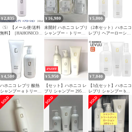
2,835
16,980
5,000
¥
¥
¥
〈5〉【メール便/送料
未開封 ハホニコ レブリ
（2本セット）ハホニコ
無料】［HAHONICO］
シャンプー・トリート
レブリ ヘアーローショ
ハホニコ レブリ ヘアー
メント・ローション 各
ン a240ml
ローション 240ml
1000
LEVULI サロン専売品
ヘアトリートメント 洗
い流さないトリートメ
ント アウトバス
4%OFF
4,500
5,950
7,040
¥
¥
¥
ハホニコ レブリ 酸熱
【セット】ハホニコ レ
【3点セット】ハホニコ
シャンプー α トリート
ブリ シャンプー 295ml
レブリ シャンプー b
メント α セット
＆トリートメント 225g
295mL + トリートメン
295mL/225g 酸熱シャン
＆ヘアーローション
ト α 225g + ヘアローシ
プー 酸熱トリートメン
a240mlセット
ョンα 240mL セット
ト うねり パサつき 枝
HAHONICO LEVULI 耐
毛 くせ毛 縮毛 つや髪
熱 髪質改善 レブリン酸
保湿 髪質改善 レブリン
ハリ コシ 弾力 しなや
酸 ダメージケア 補修
か ホームケア ダメージ