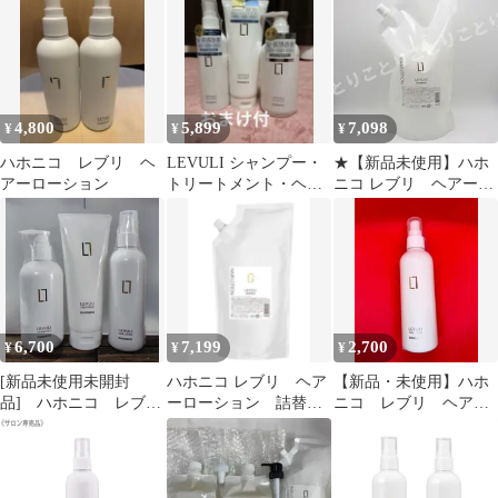
4,800
5,899
7,098
¥
¥
¥
ハホニコ レブリ ヘ
LEVULI シャンプー・
★【新品未使用】ハホ
アーローション
トリートメント・ヘア
ニコ レブリ ヘアーロ
ローションセット
ーション 詰替 1000ml
6,700
7,199
2,700
¥
¥
¥
[新品未使用未開封
ハホニコ レブリ ヘア
【新品・未使用】ハホ
品] ハホニコ レブ
ーローション 詰替
ニコ レブリ ヘアロ
リ シャンプー295ml
1000ml新品
ーションa 240ml
＆ トリートメント
225g ＆ ヘアーロー
ション240ml