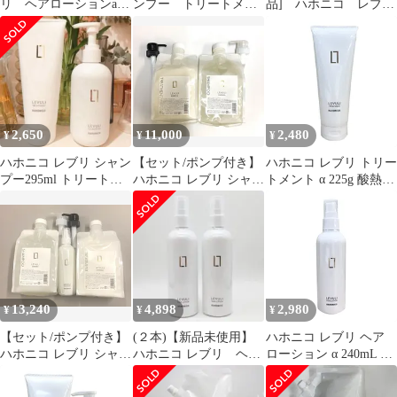
リ ヘアローションa
ンプー トリートメン
品] ハホニコ レブ
美容室専売ブランド 2
ト ヘアローション
リ シャンプー295ml
本セット
セット
＆ トリートメント
225g
2,650
11,000
2,480
¥
¥
¥
ハホニコ レブリ シャン
【セット/ポンプ付き】
ハホニコ レブリ トリー
プー295ml トリートメ
ハホニコ レブリ シャン
トメント α 225g 酸熱ト
ント225g
プー 1000ml＆トリート
リートメント うねり く
メント 1000gセット
せ毛 キューティクル ダ
メージ 補修 太い髪 硬
い髪 広がる髪 髪質改善
痩せ髪 縮毛矯正 サロン
専売
13,240
4,898
2,980
¥
¥
¥
【セット/ポンプ付き】
(２本)【新品未使用】
ハホニコ レブリ ヘア
ハホニコ レブリ シャン
ハホニコ レブリ ヘア
ローション α 240mL 酸
プー 1000ml＆トリート
ーローション 240ml
熱 うねり 美髪 パサつ
メント 1000g＆ローシ
き キューティクル 枝毛