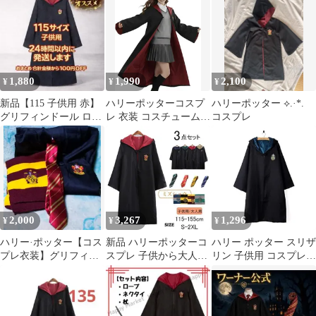
コスチューム cosplay 衣
装 誕生日 プレゼント
ハロウイーン 子供から
大人までサイズがあ
り 変装 仮装 クリス
マス コスプレ 男女共用
1,880
1,990
2,100
¥
¥
¥
即日発送可能グリフィ
ンドール 赤
新品【115 子供用 赤】
ハリーポッターコスプ
ハリーポッター ⟡.·*.
グリフィンドール ロー
レ 衣装 コスチューム
コスプレ
ブ ハリーポッター ハリ
cosplay 衣装 誕生日 プ
ポタ
レゼント コスプレ服 文
化祭 ハロウイーン 子供
から大人までサイズが
あり 変装 仮装 ロー
ブ クリスマス コスプレ
男女共用グリフィンド
2,000
3,267
1,296
¥
¥
¥
ール 赤
ハリー·ポッター【コス
新品 ハリーポッターコ
ハリー ポッター スリザ
プレ衣装】グリフィン
スプレ 子供から大人ま
リン 子供用 コスプレ
ドール★Lサイズ
で 3点セット コスフ
衣装 ローブ 125 ハロウ
ァンタジー 魔法の世界
ィン USJ 魔法使いP_0
ハロウィンコスプレ 子
[ID:5527]
供 イベント 魔法使いの