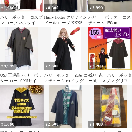
ベビー クリスマス 誕生
1,980
8,800
3,999
¥
¥
¥
日 プレゼント
ハリーポッター コスプ
Harry Potter グリフィン
ハリー・ポッター コス
レ ローブ ネクタイ 杖
ドール ローブ XXXS
チューム 150cm
グリフィンドール USJ
140㎝
仮装
9,999
2,300
2,200
¥
¥
¥
USJ 正規品 ハリーポッ
ハリーポッター 衣装 コ
残り4点！ハリーポッタ
ター ローブ XSサイズ
スチューム cosplay グリ
ー風 コスプレ グリフィ
キッズ
フィンドール 赤コスプ
ンドール ローブ 155㎝
レ衣装 誕生日 プレゼン
ト コスプレ服 文化祭
コスチューム ハロウイ
ーン パーティー 変装
仮装 ハロウィン コスプ
レ ネクタイ クリスマス
1,880
2,500
1,400
¥
¥
¥
コスプレ 男女共用