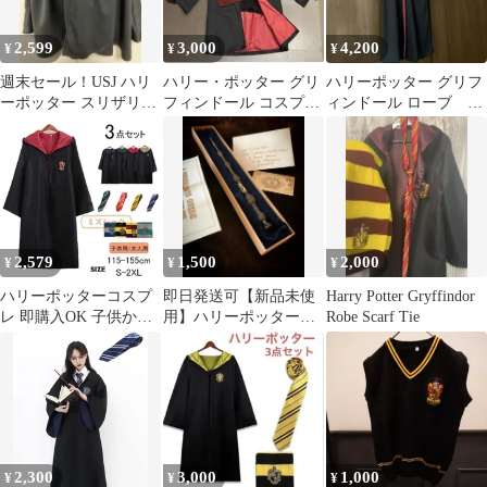
675
2,599
3,000
4,200
¥
¥
¥
週末セール！USJ ハリ
ハリー・ポッター グリ
ハリーポッター グリフ
ーポッター スリザリン
フィンドール コスプレ
ィンドール ローブ ネ
ケープ キッズ 110
衣装 子ども用
クタイ 2点セット H
＆M タグ付
2,579
1,500
2,000
¥
¥
¥
ハリーポッターコスプ
即日発送可【新品未使
Harry Potter Gryffindor
レ 即購入OK 子供から
用】ハリーポッター
Robe Scarf Tie
大人まで 3点セット コ
ダンブルドア ニワト
スファンタジー 魔法の
コの杖
世界 ハロウィンコスプ
レ 子供 イベント 魔法
使いの外観 コミコン パ
ーティー 可愛いデザイ
ン 学園祭 文化祭 仮装
2,300
3,000
1,000
¥
¥
¥
変装 halibote01