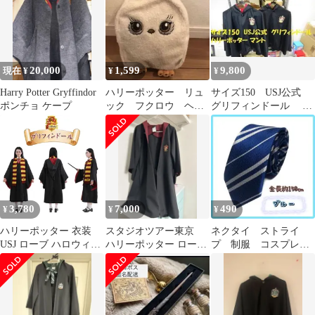
20,000
1,599
9,800
現在 ¥
¥
¥
Harry Potter Gryffindor
ハリーポッター リュ
サイズ150 USJ公式
ポンチョ ケープ
ック フクロウ ヘド
グリフィンドール ハ
ウィグ 仮装 ハロウ
リーポッター マント
ィン
3,780
7,000
490
¥
¥
¥
ハリーポッター 衣装
スタジオツアー東京
ネクタイ ストライ
USJ ローブ ハロウィン
ハリーポッター ローブ
プ 制服 コスプレ
コスプレ セット ハリポ
グリフィンドール 140
入学 卒園 仮装
タ 男女共用 S M L サイ
タグ付き
青 ユニバ USJ
ズ 仮装 大人 魔法の杖
ホグワーツ グリフィン
ドール ハーマイオニー