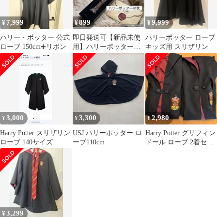
675
7,999
899
9,999
¥
¥
¥
ハリー・ポッター 公式
即日発送可【新品未使
ハリーポッター ローブ
ローブ 150cm➕リボン
用】ハリーポッター
キッズ用 スリザリン
杖
3,000
3,300
2,980
¥
¥
¥
Harry Potter スリザリン
USJ ハリーポッター ロ
Harry Potter グリフィン
ローブ 140サイズ
ーブ110cm
ドール ローブ 2着セッ
ト 115
3,299
¥