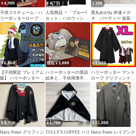
4,980
4,771
300
¥
¥
¥
祭 男女兼用xh
子供コスチューム・ハ
人気商品 ！「ブルー5
黒丸めがね 伊達メガ
リーポッターローブ
セット」ハロウィン衣
ネ パーティー 仮装
(90048)
装 コスプレ コスプレ衣
装 Harry Potter ハロウ
ィン セット ハロウィン
仮装 グリフィンドール
ハリーポッターローブ/
レイブンクロー/ハッフ
ルパフ/スリザリンハロ
6,860
3,000
1,980
¥
現在 ¥
¥
ウィン/仮装 子供 大人
【子供限定 プレミアム
ハリーポッターの英語
ハリーポッター マント
版】 ハリーポッター ⭐️
絵本と、子供用薄手の
ローブ グリフィンドー
２点セット⭐️ レイブン
セーター
ル 大人用 子ども用 新
クロー
品 XL
4,950
1,700
15,000
¥
¥
¥
Harry Potter グリフィン
TULLY'S COFFEE ハリ
Harry Potter レイブンク