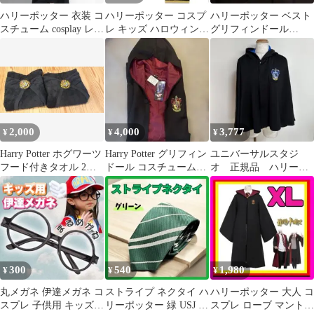
ハリーポッター 衣装 コ
ハリーポッター コスプ
ハリーポッター ベスト
スチューム cosplay レイ
レ キッズ ハロウィン
グリフィンドール
ブンクロー コスプレ
衣装 3点セット ユニ
125cm
衣装 誕生日 プレゼント
バ 男女兼用
コスプレ服 文化祭 ハロ
ウイーン 子供から大人
までサイズがあり 変
装 仮装 ローブ ネクタ
イ、 2点セット クリス
2,000
4,000
3,777
¥
¥
¥
マス コスプレ 男女共
用 青
Harry Potter ホグワーツ
Harry Potter グリフィン
ユニバーサルスタジ
フード付きタオル 2枚
ドール コスチューム
オ 正規品 ハリーポ
セット
130
ッター レイブンクロー
コスプレ マント
300
540
1,980
¥
¥
¥
丸メガネ 伊達メガネ コ
ストライプ ネクタイ ハ
ハリーポッター 大人 コ
スプレ 子供用 キッズ
リーポッター 緑 USJ コ
スプレ ローブ マント