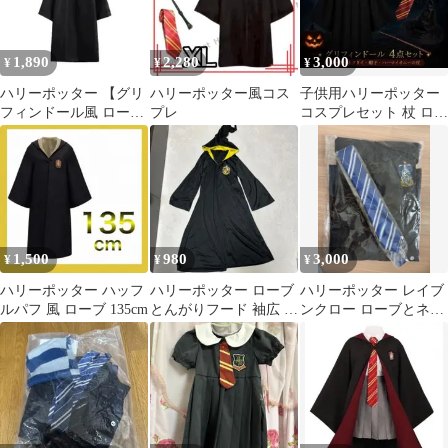
外観 コミコン パーティ
ー 可愛いデザイン 学園
祭 文化祭 仮装 mljxm
1,890
2,280
3,000
¥
¥
¥
ハリーポッター 【グリ
ハリーポッター風コス
子供用ハリーポッター
フィンドール風 ローブ
プレ
コスプレセット 杖 ロー
キッズ用 135サイズ】
ブ ネクタイ 帽子 4
新品未使用
点セット
1,500
980
3,000
¥
¥
¥
ハリーポッター ハッフ
ハリーポッター ローブ
ハリーポッター レイブ
ルパフ 風 ローブ 135cm
とんがりフード 袖広 ワ
ンクロー ローブとネク
ンポイント 160 イベン
タイセット
ト