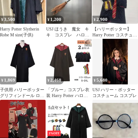
3,500
1,200
2,900
¥
¥
¥
Harry Potter Slytherin
USJ ほうき 魔女 キ
【ハリーポッター】
Robe M size(子供)
キ コスプレ ハロウ
Harry Potter コスチュー
ィン 子供 魔女の宅
ム ローブ ネクタイセッ
急便 ジブリ
ト
1,869
2,460
5,680
¥
¥
¥
子供用 ハリーポッター
「ブルー」コスプレ衣
USJ ハリー・ポッター ￼
グリフィンドール ロー
装 Harry Potter ハロウ
コスチューム ￼コスプレ
ブ マント コスプレ衣装
ィン ハロウィン 仮装
ハロウィン キッズサイ
グリフィンドールハリ
ズ115P_4 [ID:12197]
ーポッターローブ/レイ
ブンクロー/ハッフルパ
フ/スリザリンハロウィ
ン/仮装 子供 大人 ハロ
1%OFF
ウィン クリスマス学園