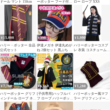
ドール マント 150cm
ーポッター フード付き
ロー ローブ XXS
ブランケット
15,000
398
1,990
¥
¥
¥
ハリー・ポッター 全品
伊達メガネ 伊達丸めが
ハリーポッターコスプ
公式セット
ね 2個セット 黒ぶち め
レ 衣装 コスチュームス
がね ブラック 子供用
cosplay 衣装 誕生日 プ
コスプレ
レゼント コスプレ服 文
化祭 ハロウイーン 子供
から大人までサイズが
あり 変装 仮装 ロー
ブ クリスマス コスプレ
男女共用レイブンクロ
7,760
6,860
1,280
¥
¥
¥
ー青色即日発送可能
ハリーポッター グリフ
[子供専用]ハッフルパ
ハリーポッター風マフ
ィンドール ローブ ネク
フ ローブ ハリーポッタ
ラー グリフィンドール
タイ 杖
ー ネクタイ スタジオツ
カラー ボーダー 小豆×
アー
金 9156