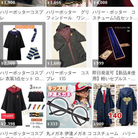
1,900
1,666
4,000
¥
¥
¥
ハリーポッターコスプ
ハリーポッター グリ
ハリー・ポッター コ
レ
フィンドール ワンピ
スチューム5点セット
ース18-24M キッズコス
キッズ 140cm 女の
プレ
子
2,500
1,600
999
¥
¥
¥
ハリーポッターコスプ
ハリーポッター コス
即日発送可【新品未使
レ 衣装3点セット ロー
プレ 135
用】軽いセブルス・ス
ブ ネクタイ マフラー
ネイプの杖 ハリーポッ
コスチューム cosplay 衣
ター
装 誕生日 プレゼント
ハロウイーン 変装 仮装
クリスマス コスプレ 男
女共用即日発送可能レ
7%OFF
イブンクロー 青
2,398
333
900
¥
¥
¥
ハリーポッターコスプ
丸メガネ 伊達メガネ コ
コスチューム ハリー