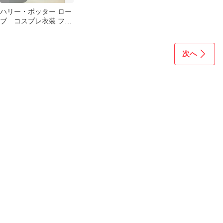
ハリー・ポッター ロー
ブ コスプレ衣装 フー
ド付き 140
次へ