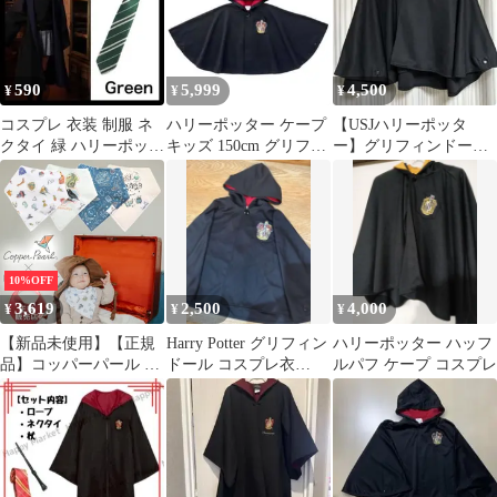
590
5,999
4,500
¥
¥
¥
コスプレ 衣装 制服 ネ
ハリーポッター ケープ
【USJハリーポッタ
クタイ 緑 ハリーポッタ
キッズ 150cm グリフィ
ー】グリフィンドール
ー 大人 学生 子供 ハロ
ンドール 公式
ポンチョ コスプレ
ウィン
110
10%OFF
3,619
2,500
4,000
¥
¥
¥
【新品未使用】【正規
Harry Potter グリフィン
ハリーポッター ハッフ
品】コッパーパール ×
ドール コスプレ衣
ルパフ ケープ コスプレ
ハリー・ポッター バン
110cm
ダナビブ 4枚セット よ
だれかけ バンダナ スタ
イ スタイセット ハリー
ポッター ハロウィン コ
スプレ 子供 赤ちゃん