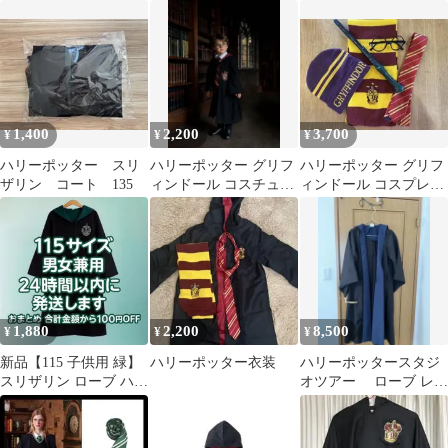
アラレちゃん ハリーポ
スプレ 140cm
ハロウィン ユニバ 男
ッター 黒
女 XL
1,400
2,200
3,700
¥
¥
¥
ハリーポッター スリ
ハリーポッター グリフ
ハリーポッター グリフ
ザリン コート 135
ィンドール コスチュー
ィンドール コスプレ
ム
6点セット ハロウィ
ン 子ども向け
1,880
2,200
8,500
¥
¥
¥
新品【115 子供用 緑】
ハリーポッター衣装
ハリーポッタースタジ
スリザリン ローブ ハリ
オツアー ローブ レイ
ーポッター ハリポタ
ブンクロー