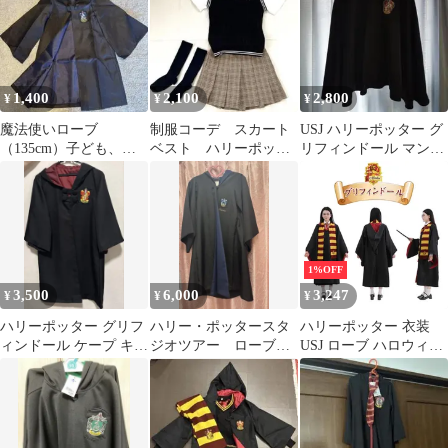
1,400
2,100
2,800
¥
¥
¥
魔法使いローブ
制服コーデ スカート
USJ ハリーポッター グ
（135cm）子ども、コ
ベスト ハリーポッタ
リフィンドール マント
スプレ、ローブ、
ー ハロウィン
150
USJ、ハリーポッター
120cm コスプレ
1%OFF
3,500
6,000
3,247
¥
¥
¥
ハリーポッター グリフ
ハリー・ポッタースタ
ハリーポッター 衣装
ィンドール ケープ キッ
ジオツアー ローブ
USJ ローブ ハロウィン
ズコスプレ ネクタイ付
レイブンクロー ※名
コスプレ セット ハリポ
き
前入
タ 男女共用 S M L サイ
ズ 仮装 大人 魔法の杖
ホグワーツ グリフィン
ドール ハーマイオニー