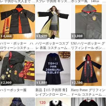
レ 子供から大人まで 3
スプレ 子供用 キッズ
ポッター風 140㎝ 女
点セット コスファンタ
アラレちゃん ハリーポ
の子 4点セット ネイ
ジー 魔法の世界 ハロウ
ッター 黒
ビー系 現状品
ィンコスプレ 子供 イベ
NMO7-135-08
ント 魔法使いの外観 コ
ミコン パーティー 可愛
いデザイン 学園祭 文化
祭 仮装 変装 halibote01
4,444
1,990
3,000
¥
¥
¥
ハリー・ポッター ハ
ハリーポッターコスプ
USJ ハリーポッター グ
ロウィーンコスチュー
レ 衣装 コスチューム
リフィンドール ポンチ
ム
cosplay 衣装 誕生日 プ
ョ
レゼント コスプレ服 文
化祭 ハロウイーン 子供
から大人までサイズが
あり 変装 仮装 ロー
ブ クリスマス コスプレ
男女共用 ハッフルパ
2,000
1,880
2,500
¥
¥
¥
フ 黄
ハリーポッター服
新品【115 子供用 青】
Harry Potter グリフィン
レイブンクロー ローブ
ドール コスチューム 9
ハリーポッター ハリポ
歳
タ