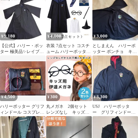
9,180
4,000
3,000
¥
¥
¥
【公式】ハリー・ポッ
衣装 7点セット コスチ
としまえん ハリーポ
ター 極美品✨レイブン
ューム ハリーポッター
ッター ポンチョ キッ
クロー ローブ XXS
コスプレ ハロウィン 仮
ズ用 スリザリン
装 子供 大人 男の子 女
の子 学園祭 プレゼント
ギフト クリスマス
M0708-3NHF-1
4,500
300
3,300
¥
¥
¥
ハリーポッター グリフ
丸メガネ 2個セット
USJ ハリーポッタ
ィンドール コスプレ衣
レンズなし キッズ
ー グリフィンドール
装セット➕カチューシ
用 伊達眼鏡 だて黒
ポンチョ 150
ャ付
ぶち 子供 コスプレ