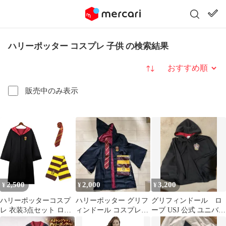
ハリーポッター コスプレ 子供 の検索結果
並び替え
販売中のみ表示
2,500
2,000
3,200
¥
¥
¥
ハリーポッターコスプ
ハリーポッター グリフ
グリフィンドール ロ
レ 衣装3点セット ロー
ィンドール コスプレ
ーブ USJ 公式 ユニバ
ブ ネクタイ マフラー
130cm
ハリーポッター 150