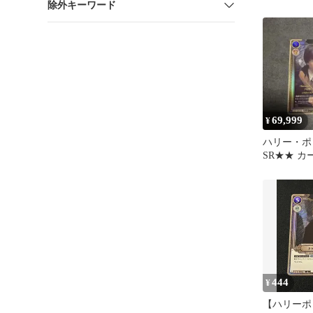
除外キーワード
ホイル ド
ォイ
69,999
¥
ハリー・ポ
SR★★ カ
444
¥
【ハリーポ