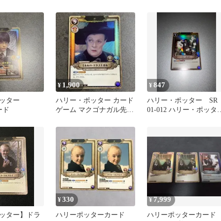
ラコ・マルフ
ー・グレンジャー SR 4枚
ャー SR ホイル
1,900
847
¥
¥
ッター
ハリー・ポッター カード
ハリー・ポッター S
ード
ゲーム マクゴナガル先生
01-012 ハリー・ポッタ
＋ 先生セット売り
カードゲーム foil
330
7,999
¥
¥
ッター】ドラ
ハリーポッターカード
ハリーポッターカー