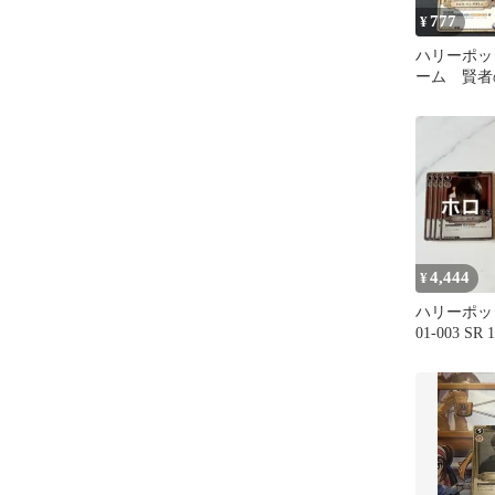
777
¥
ハリーポッ
ーム 賢者
ル・ロング
イル＋SR
4,444
¥
ハリーポッ
01-003 S