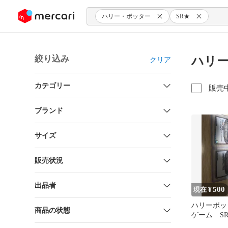
ンツにスキップ
ハリー・ポッター
SR★
絞り込み
ハリー
クリア
カテゴリー
販売
ブランド
サイズ
販売状況
出品者
500
現在 ¥
ハリーポッ
商品の状態
ゲーム S
ア SR 