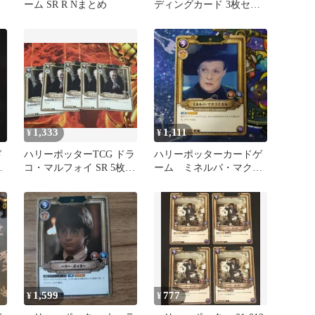
ーム SR R Nまとめ
ディングカード 3枚セッ
ト
1,333
1,111
¥
¥
ド
ハリーポッターTCG ドラ
ハリーポッターカードゲ
セ
コ・マルフォイ SR 5枚セ
ーム ミネルバ・マクゴ
ット
ナガルsr 1枚
1,599
777
¥
¥