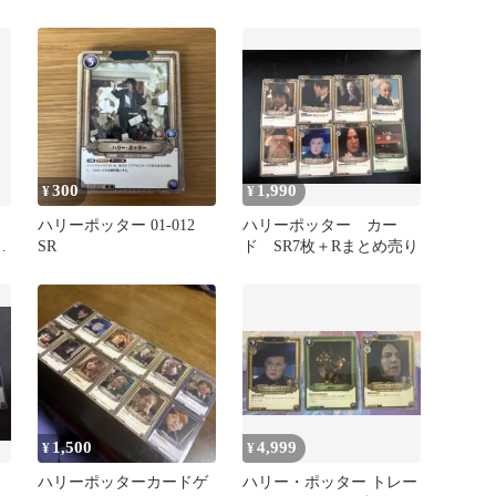
カード
イ,グレゴリー・ゴイルセ
ット
300
1,990
¥
¥
R
ハリーポッター 01-012
ハリーポッター カー
ー
SR
ド SR7枚＋Rまとめ売り
1,500
4,999
¥
¥
ド
ハリーポッターカードゲ
ハリー・ポッター トレー