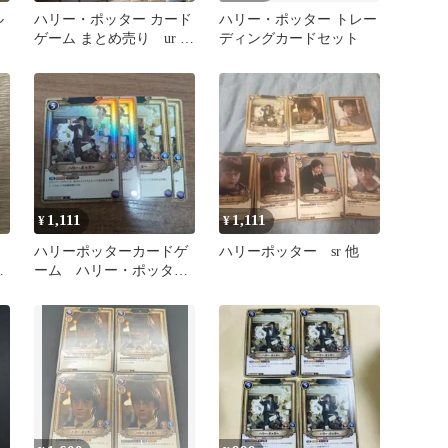
ル
ハリー・ポッター カード
ハリー・ポッター トレー
ゲーム まとめ売り ur sr
ディングカードセット
r 二箱分 談話室あり
1,111
1,111
¥
¥
ハリーポッターカードゲ
ハリーポッター sr 他
ーム ハリー・ポッタ
ー sr foil2枚ノーマル2
枚