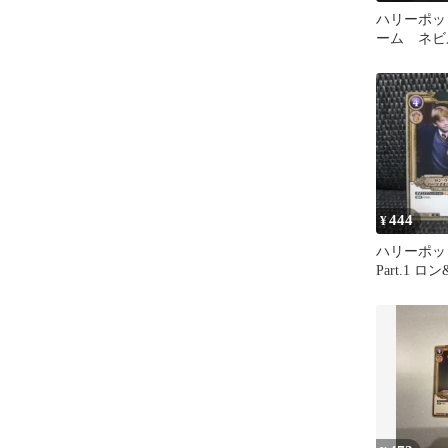
ハリーポッ
ーム ネビル 
枚セット 
444
¥
ハリーポッ
Part.1 
ニー 01-004