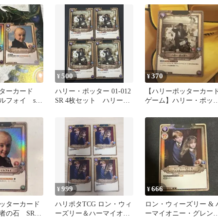
500
370
¥
¥
ッターカード
ハリー・ポッター 01-012
【ハリーポッターカー
ルフォイ sr
SR 4枚セット ハリーポ
ゲーム】ハリー・ポッ
ッターカード
ー SR Foil 01-
999
666
¥
¥
ッターカード
ハリポタTCG ロン・ウィ
ロン・ウィーズリー & 
者の石 SR
ーズリー＆ハーマイオニ
ーマイオニー・グレン