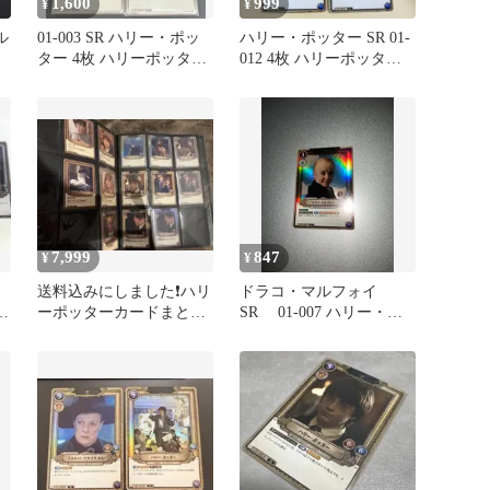
1,600
999
¥
¥
ル
01-003 SR ハリー・ポッ
ハリー・ポッター SR 01-
ター 4枚 ハリーポッター
012 4枚 ハリーポッター
カード
カード
7,999
847
¥
¥
送料込みにしました❗️ハリ
ドラコ・マルフォイ
ー
ーポッターカードまとめ
SR 01-007 ハリー・ポ
イ
売り バインダー付き
ッターカードゲーム foil