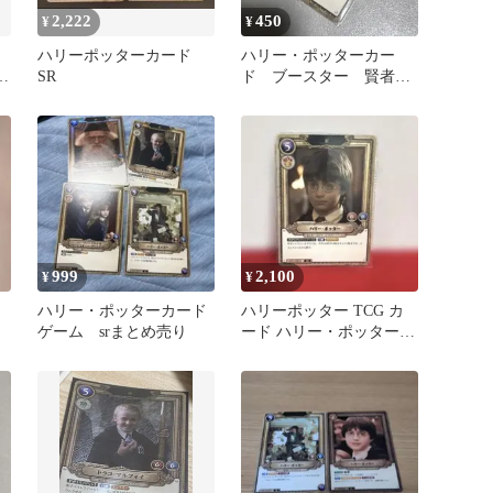
2,222
450
¥
¥
ハリーポッターカード
ハリー・ポッターカー
ド
SR
ド ブースター 賢者の
石 ハリー・ポッター SR
999
2,100
¥
¥
ハリー・ポッターカード
ハリーポッター TCG カ
ゲーム srまとめ売り
ード ハリー・ポッター
SR 01-003 ハリポタ