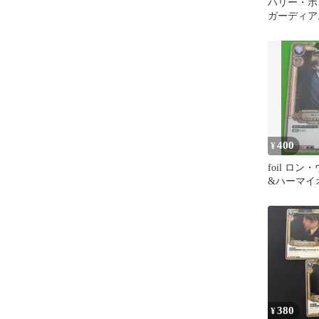
ハリー・ポ
ガーディア
ーサ 2枚セ
400
¥
foil ロ
&ハーマイ
ンジャー SR
380
¥