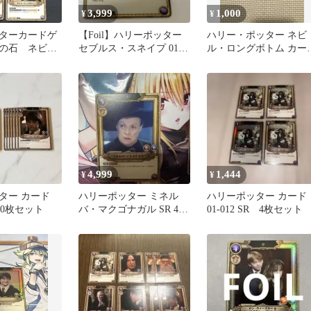
3,999
1,000
¥
¥
ターカードゲ
【Foil】ハリーポッター
ハリー・ポッター ネビ
の石 ネビ
セブルス・スネイプ 01-
ル・ロングボトム カー
ボトム SRホ
011a SR ★
2枚セット
4,999
1,444
¥
¥
ター カード
ハリーポッター ミネル
ハリーポッター カード
R 10枚セット
バ・マクゴナガル SR 4枚
01-012 SR 4枚セット
セット 1枚foil