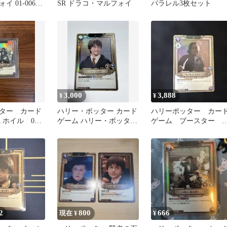
 01-006
SR ドラコ・マルフォイ
パラレル3枚セット
3,000
3,888
¥
¥
ター カード
ハリー・ポッター カード
ハリーポッター カー
 ホイル 01-
ゲーム ハリー・ポッター
ゲーム ブースター 
SRパラレル
ブルス スネイプ SR
2
800
666
現在 ¥
¥