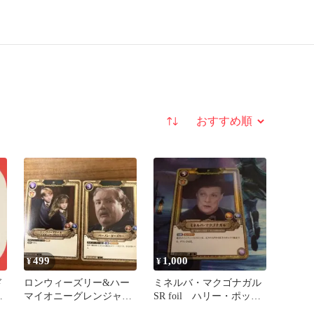
並び替え
499
1,000
¥
¥
ド
ロンウィーズリー&ハー
ミネルバ・マクゴナガル
タ
マイオニーグレンジャー
SR foil ハリー・ポッタ
SR +バーノンダーズリ
ー