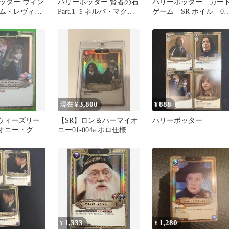
ッター ウィン
ハリーポッター 賢者の石
ハリーポッター カー
ム・レヴィオ
Part.1 ミネルバ・マクゴ
ゲーム SR ホイル 01
ット
ナガル SR
012
3,800
888
現在 ¥
¥
ン・ウィーズリー
【SR】ロン＆ハーマイオ
ハリーポッター
オニー・グレ
ニー01-004a ホロ仕様 ハ
 1枚
リーポッター カード
1,333
1,280
¥
¥