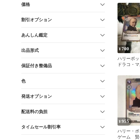
ー セット
価格
割引オプション
あんしん鑑定
700
¥
出品形式
ハリーポ
ドラコ・マ
保証付き整備品
foil 通常
色
発送オプション
配送料の負担
955
¥
タイムセール割引率
ハリー・ポ
ゲーム 賢