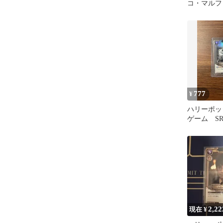
コ・マルフォイ
SR
777
¥
ハリーポッ
ゲーム SR
012
2,22
現在 ¥