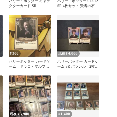
ド
ハリー・ポッター キャラ
ハリー・ポッター 01-012
-
クターカード SR
SR 4枚セット 賢者の石
ハリーポッターカード
300
4,000
¥
現在 ¥
ハリーポッター カードゲ
ハリーポッター カードゲ
ーム ドラコ・マルフォ
ーム SR パラレル 2枚セ
イ 01-006 SR
ット グリフィンドール
3,980
1,400
現在 ¥
¥