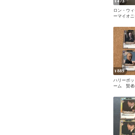
473
¥
ロン・ウィ
ーマイオニ
ャー SR 0
ー・ポッタ
ム
889
¥
ハリーポッ
ーム 賢者
ラコ・マル