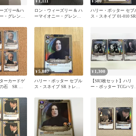
1,111
500
¥
¥
ーズリー&ハ
ロン・ウィーズリー & ハ
ハリー・ポッター セブ
ー・グレンジ
ーマイオニー・グレンジ
ス・スネイプ 01-010 SR
1-004 ハリ
ャー 01-004 SR
ーカードゲー
5,087
1,300
¥
¥
ターカードゲ
ハリー・ポッター セブル
【SR3枚セット】ハリ
の石 SR ド
ス・スネイプ SR トレー
ー・ポッター TCGハリ
フォイ
ディングカード
2枚 / ドラコ・マルフォ
1枚