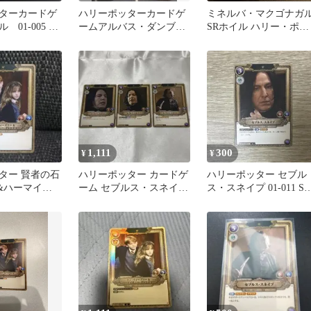
ターカードゲ
ハリーポッターカードゲ
ミネルバ・マクゴナガ
01-005 3
ームアルバス・ダンブル
SRホイル ハリー・ポッ
SR
ドア SR☆ パラレル
ター
1,111
300
¥
¥
ター 賢者の石
ハリーポッター カードゲ
ハリーポッター セブル
ロン&ハーマイオ
ーム セブルス・スネイプ
ス・スネイプ 01-011 SR
 SR
SR R N 3枚セット
カード