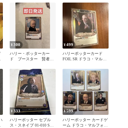
ー R
300
499
¥
¥
ド
ハリー・ポッターカー
ハリーポッターカード
タ
ド ブースター 賢者の
FOIL SR ドラコ・マルフ
石 ドラコ・マルフォイ
ォイ
SR
333
599
¥
¥
ハ
ハリーポッター セブル
ハリーポッター カードゲ
ジ
ス・スネイプ 01-010 SR
ーム ドラコ・マルフォ