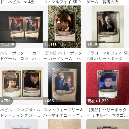
ド ネビル sr 4枚
コ・マルフォイ SR 01-
ゲーム 賢者の石 セ
007
ブルス・スネイプ SR
R は枚セット
1,200
1,111
850
¥
¥
¥
ハリーポッター カー
【Foil】ハリーポッタ
ドラコ・マルフォイ SR
ドゲーム ロン ハー
ー カードゲーム ハリ
Foil ハリー・ポッター
マイオニー SR ホロ
ー・ポッター SR 01-
カードゲーム 賢者の石
セット
003
750
666
1,222
¥
¥
現在 ¥
ネビル・ロングボトム
ロン・ウィーズリー＆
【美品】ハリーポッタ
トレーディングカー
ハーマイオニー・グレ
ー ミネルバ・マクゴナ
ド ハリーポッター
ンジャー 01-004 SR
ガル SR