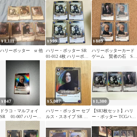
ンジャー SR 01-004
ンジャー 01-004 SR
SR
ハリー・ポッターカー
ドゲーム
1,111
999
889
¥
¥
¥
ハリーポッター sr 他
ハリー・ポッター SR
ハリーポッターカード
01-012 4枚 ハリーポッ
ゲーム 賢者の石 SR
ターカード
ドラコ・マルフォイ
847
5,087
1,300
¥
¥
¥
ドラコ・マルフォイ
ハリー・ポッター セブ
【SR3枚セット】ハリ
SR 01-007 ハリー・
ルス・スネイプ SR ト
ー・ポッター TCGハリ
ポッターカードゲー
レーディングカード
ー2枚 / ドラコ・マルフ
ム foil
ォイ1枚