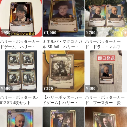
ー セット
ズリー R
950
1,000
700
¥
¥
¥
ハリー・ポッターカー
ミネルバ・マクゴナガ
ハリーポッターカー
ドゲーム ハリー・ポ
ル SR foil ハリー・ポ
ド ドラコ・マルフォ
ッター SR ホイル
ッター
イ sr foil 通常
500
370
300
¥
¥
¥
ハリー・ポッター 01-
【ハリーポッターカー
ハリー・ポッターカー
012 SR 4枚セット ハ
ドゲーム】ハリー・ポ
ド ブースター 賢者
リーポッターカード
ッター SR Foil 01-
の石 ドラコ・マルフォ
イ SR