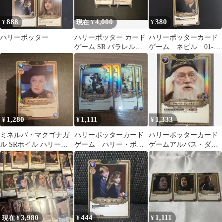
888
4,000
380
¥
現在 ¥
¥
ハリーポッター
ハリーポッター カード
ハリーポッターカード
ゲーム SR パラレル 2
ゲーム ネビル 01-
枚セット グリフィン
005 3枚セット SR
ドール
1,280
1,111
1,333
¥
¥
¥
ミネルバ・マクゴナガ
ハリーポッターカード
ハリーポッターカード
ル SRホイル ハリー・
ゲーム ハリー・ポッ
ゲームアルバス・ダン
ポッター
ター sr foil2枚ノー
ブルドア SR☆ パラレ
マル2枚
ル
3,980
444
1,111
現在 ¥
¥
¥