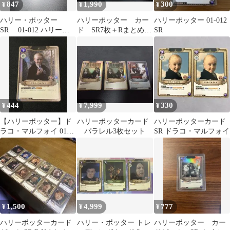
847
1,990
300
¥
¥
¥
ハリー・ポッター
ハリーポッター カー
ハリーポッター 01-012
SR 01-012 ハリー・
ド SR7枚＋Rまとめ売
SR
ポッターカードゲー
り
ム foil
444
7,999
330
¥
¥
¥
【ハリーポッター】ド
ハリーポッターカード
ハリーポッターカード
ラコ・マルフォイ 01-
パラレル3枚セット
SR ドラコ・マルフォイ
006 SR
1,500
4,999
777
¥
¥
¥
ハリーポッターカード
ハリー・ポッター トレ
ハリーポッター カー