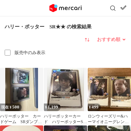
ハリー・ポッター SR★★ の検索結果
並び替え
販売中のみ表示
500
1,199
499
現在 ¥
¥
¥
ハリーポッター カー
ハリーポッターカー
ロンウィーズリー&ハ
ドゲーム SRダンブル
ド ハリーポッターSR
ーマイオニーグレンジ
ドア SR ハリーポッタ
01-003 3枚セット
ャー SR +バーノンダー