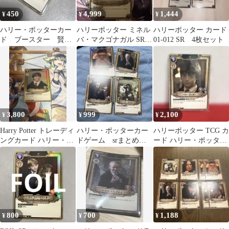
450
4,999
1,444
¥
¥
¥
ハリー・ポッターカー
ハリーポッター ミネル
ハリーポッター カード
ド ブースター 賢者
バ・マクゴナガル SR 4
01-012 SR 4枚セット
の石 ハリー・ポッター
枚セット 1枚foil
SR
3,800
999
2,100
¥
¥
¥
Harry Potter トレーディ
ハリー・ポッターカー
ハリーポッター TCG カ
ングカード ハリー・ポ
ドゲーム srまとめ売
ード ハリー・ポッター
ッター SRパラレル
り
SR 01-003 ハリポタ
800
700
1,188
¥
¥
¥