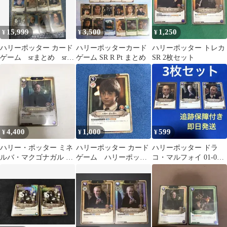
15,999
3,500
1,250
¥
¥
¥
ハリーポッター カード
ハリーポッターカード
ハリーポッター トレカ
ゲーム srまとめ sr⭐︎
ゲーム SR R Pt まとめ
SR 2枚セット
pt⭐︎
4,400
1,000
599
¥
¥
¥
ハリー・ポッター ミネ
ハリーポッター カード
ハリーポッター ドラ
ルバ・マクゴナガル SR
ゲーム ハリーポッタ
コ・マルフォイ 01-006
パラレル カード
ー SR ハーマイオニー
SRカード Pt カードゲ
R その他
ーム