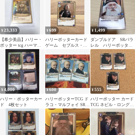
23,333
699
1,499
¥
¥
¥
【希少美品】ハリー・
ハリーポッターカード
ダンブルドア SRパラ
ポッター tcg ハーマイ
ゲーム セブルス・ス
レル ハリーポッター
オニー グレンジャーpt
ネイプSR
カードゲーム
パラレル
4,000
600
555
¥
¥
¥
ハリー・ポッターカー
ハリーポッターTCG ド
ハリーポッター カード
ド 4枚セット
ラコ・マルフォイ SR 3
TCG ネビル・ロングボ
枚セット
トム SR 01-005 ハリポ