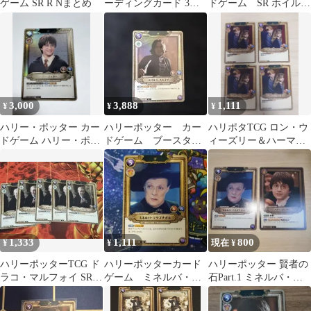
ゲーム SR R Nまとめ
ーディングカード 3枚
ドゲーム SR ホイル
セット
01-012
3,000
3,888
1,111
¥
¥
¥
ハリー・ポッター カー
ハリーポッター カー
ハリポタTCG ロン・ウ
ドゲーム ハリー・ポッ
ドゲーム ブースタ
ィーズリー＆ハーマイ
ターSRパラレル
ー セブルス スネイ
オニー・グレンジャー
プ SR
SR 4枚
1,333
1,111
800
¥
¥
現在 ¥
ハリーポッターTCG ド
ハリーポッターカード
ハリーポッター 賢者の
ラコ・マルフォイ SR 5
ゲーム ミネルバ・マ
石Part.1 ミネルバ・マ
枚セット
クゴナガルsr 1枚
クゴナガル SR