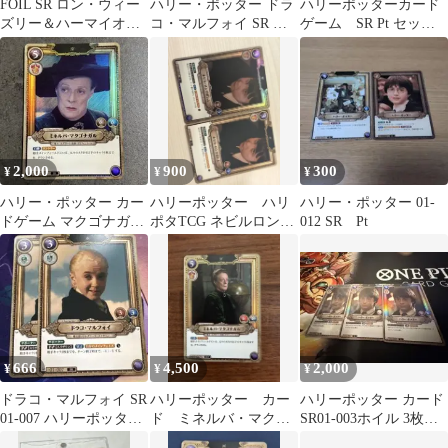
FOIL SR ロン・ウィー
ハリー・ポッター ドラ
ハリーポッターカード
ズリー＆ハーマイオニ
コ・マルフォイ SR ホ
ゲーム SR Pt セット
ー・グレンジャー
イル カード
売り
2,000
900
300
¥
¥
¥
ハリー・ポッター カー
ハリーポッター ハリ
ハリー・ポッター 01-
ドゲーム マクゴナガル
ポタTCG ネビルロング
012 SR Pt
先生 ＋ 先生セット売り
ボトム 2枚 パラレ
ル ホロ
666
4,500
2,000
¥
¥
¥
ドラコ・マルフォイ SR
ハリーポッター カー
ハリーポッター カード
01-007 ハリーポッター
ド ミネルバ・マクゴ
SR01-003ホイル 3枚セ
カードゲーム
ナガル 01-009a SR★
ット