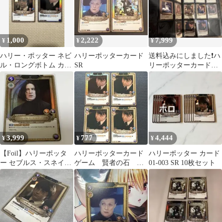
1,000
2,222
7,999
¥
¥
¥
ハリー・ポッター ネビ
ハリーポッターカード
送料込みにしました❗️ハ
ル・ロングボトム カー
SR
リーポッターカードま
ド 2枚セット
とめ売り バインダー
付き
3,999
777
4,444
¥
¥
¥
【Foil】ハリーポッタ
ハリーポッターカード
ハリーポッター カード
ー セブルス・スネイプ
ゲーム 賢者の石 ネ
01-003 SR 10枚セット
01-011a SR ★
ビル・ロングボトム SR
ホイル＋SR