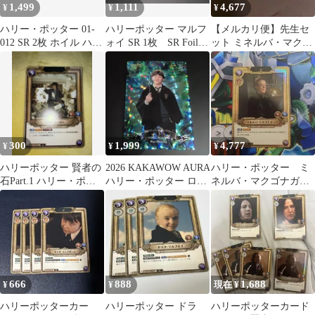
1,499
1,111
4,677
¥
¥
¥
ハリー・ポッター 01-
ハリーポッター マルフ
【メルカリ便】先生セ
012 SR 2枚 ホイル ハリ
ォイ SR 1枚 SR Foil 1
ット ミネルバ・マクゴ
ー・ポッターカード
枚
ナガル SR★ 談話室
300
1,999
4,777
¥
¥
¥
ハリーポッター 賢者の
2026 KAKAWOW AURA
ハリー・ポッター ミ
石Part.1 ハリー・ポッ
ハリー・ポッター ロ
ネルバ・マクゴナガ
ター 01-012 SR 1枚
ン・ウィーズリー SSP
ル SR パラレル 1
枚
666
888
1,688
¥
¥
現在 ¥
ハリーポッターカー
ハリーポッター ドラ
ハリーポッターカード