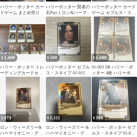
ハリー・ポッター カー
ハリーポッター 賢者の
ハリーポッター カード
ドゲーム まとめ売り
石Part.1 ロン&ハーマイ
ゲーム セブルス・スネ
ur sr r 二箱分 談話室
オニー 01-004 SR
イプ SR R N 3枚セット
あり
1,400
300
1,600
¥
¥
¥
ハリー・ポッター トレ
ハリーポッター セブル
01-003 SR ハリー・ポ
ーディングカードセッ
ス・スネイプ 01-011
ッター 4枚 ハリーポッ
ト
SRカード
ターカード
473
1,111
500
¥
¥
¥
ロン・ウィーズリー&
ロン・ウィーズリー &
ハリー・ポッター セブ
ハーマイオニー・グレ
ハーマイオニー・グレ
ルス・スネイプ 01-010