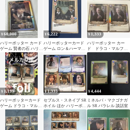
60,000
6,222
1,333
¥
¥
¥
ハリーポッター カード
ハリーポッターカード
ハリーポッター カー
ゲーム 賢者の石 ハリー
ゲーム ロン＆ハーマイ
ド ドラコ・マルフォ
ポッター SR☆☆
オニー SR☆ パラレル
イ 01-006 SR ホイル
1,199
1,333
4,444
¥
¥
¥
ハリーポッターカード
セブルス・スネイプ SR
ミネルバ・マクゴナガ
ゲーム ドラコ・マルフ
ホイル ほか ハリーポッ
ル SR パラレル 談話室
ォイ パラレル foil SR 2
ター カードゲーム 賢者
枚
の石