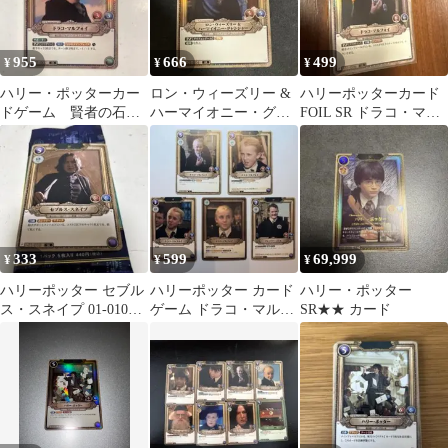
955
666
499
¥
¥
¥
ハリー・ポッターカー
ロン・ウィーズリー &
ハリーポッターカード
ドゲーム 賢者の石
ハーマイオニー・グレ
FOIL SR ドラコ・マル
SR ホイル ドラコ・
ンジャー SR ホイル
フォイ
マルフォイ
333
599
69,999
¥
¥
¥
ハリーポッター セブル
ハリーポッター カード
ハリー・ポッター
ス・スネイプ 01-010
ゲーム ドラコ・マルフ
SR★★ カード
SR カード
ォイ,グレゴリー・ゴイ
ルセット