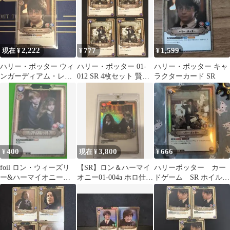
2,222
777
1,599
現在 ¥
¥
¥
ハリー・ポッター ウィ
ハリー・ポッター 01-
ハリー・ポッター キャ
ンガーディアム・レヴ
012 SR 4枚セット 賢者
ラクターカード SR
ィオーサ 2枚セット
の石 ハリーポッターカ
ード
400
3,800
666
¥
現在 ¥
¥
foil ロン・ウィーズリ
【SR】ロン＆ハーマイ
ハリーポッター カー
ー&ハーマイオニー・
オニー01-004a ホロ仕様
ドゲーム SR ホイル
グレンジャー SR 1枚
ハリーポッター カード
01-012