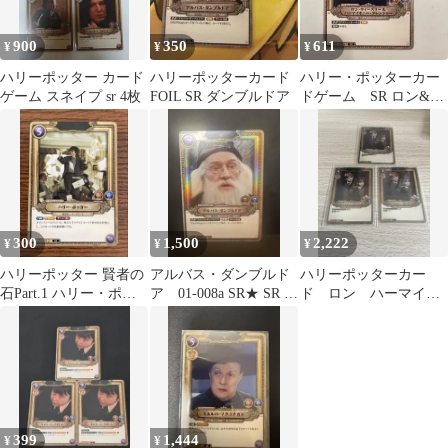
900
350
611
¥
¥
¥
ハリーポッター カード
ハリーポッターカード
ハリー・ポッターカー
ゲーム スネイプ sr 4枚
FOIL SR ダンブルドア
ドゲーム SR ロン&ハ
ーマイオニー
300
1,500
2,222
¥
¥
¥
ハリーポッター 賢者の
アルバス・ダンブルド
ハリーポッターカー
石Part.1 ハリー・ポッ
ア 01-008a SR★ SR パ
ド ロン ハーマイオ
ター 01-012 SR 1枚
ラレル
ニー SR 01-004 foil3枚
399
1,444
¥
¥