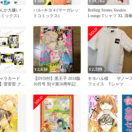
300
39,780
¥
¥
んか大嫌い!
ハル×キヨ 4 (マーガレッ
Rolling Stones Voodoo
コミックス)
トコミックス)
Lounge Tシャツ XL 清
2,630
2,799
¥
¥
ャラカード
【DVD付】黒王子 2014版
キヨハル様 ザノー
】雷雷雷 クリ
10月号 別マ第50周年記念
フェイス Tシャツ メ
レクション
号 別冊マーガレット
ンズ