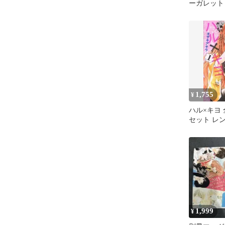
ーガレット
1,755
¥
ハル×キヨ 全
セット レ
セット コ
古 Comi
1,999
¥