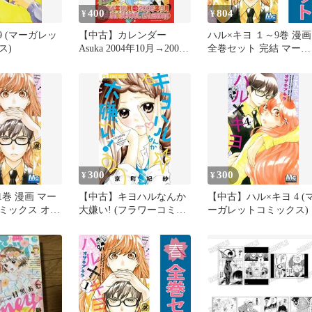
400
804
¥
¥
9 (マーガレッ
【中古】カレンダー
ハル×キヨ １～9巻 漫画
ス)
Asuka 2004年10月→2005
全巻セット 完結 マーガ
年3月スペシャルスクー
レットコミックス オザ
ルカレンダー 月刊Asuka
アキラ 集英社（少女コ
2004年11月号付録
ック）
300
300
¥
¥
1巻 漫画 マー
【中古】キヨハルなんか
【中古】ハル×キヨ 4 (
ミックス オザ
大嫌い! (フラワーコミッ
ーガレットコミックス)
集英社（少女コ
クス) [Comic] 京町 妃紗