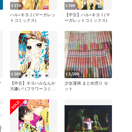
370
300
¥
¥
ハル×キヨ 2 (マーガレッ
【中古】ハル×キヨ 1 (マ
トコミックス)
ーガレットコミックス)
キ
ミ
300
3,500
¥
¥
マ
【中古】キヨハルなんか
少女漫画 まとめ売り セ
大嫌い! (フラワーコミッ
ット
クス)