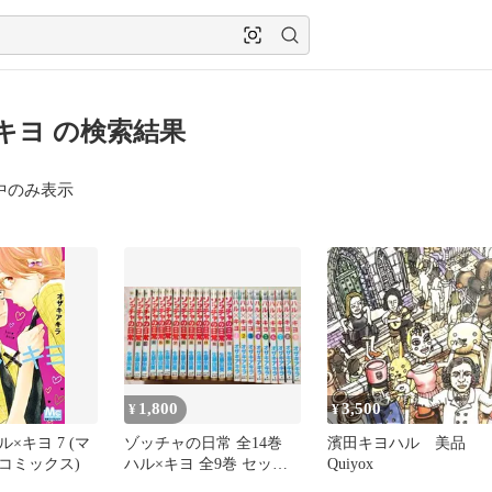
キヨ の検索結果
中のみ表示
1,800
3,500
¥
¥
×キヨ 7 (マ
ゾッチャの日常 全14巻
濱田キヨハル 美品
コミックス)
ハル×キヨ 全9巻 セッ
Quiyox
ト 即購入OK 中古 送