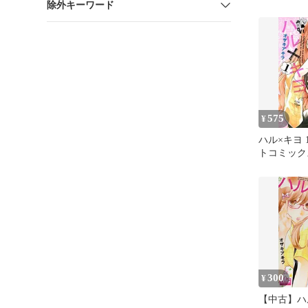
除外キーワード
575
¥
ハル×キヨ 
トコミック
300
¥
【中古】ハル