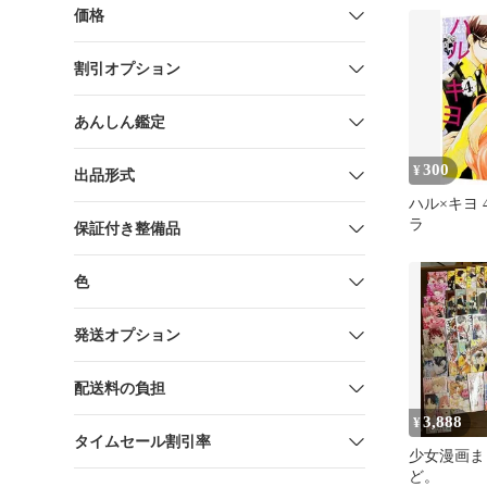
価格
割引オプション
あんしん鑑定
300
¥
出品形式
ハル×キヨ
ラ
保証付き整備品
色
発送オプション
配送料の負担
3,888
¥
タイムセール割引率
少女漫画ま
ど。