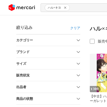
ンツにスキップ
ハル×キヨ
絞り込み
ハル×
クリア
カテゴリー
販売
ブランド
サイズ
販売状況
出品者
300
¥
【中古】ハル
商品の状態
ーガレット