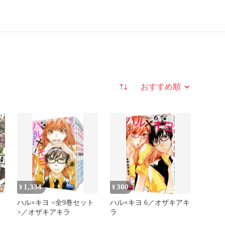
並び替え
1,334
300
¥
¥
ハル×キヨ <全9巻セット
ハル×キヨ 6／オザキアキ
>／オザキアキラ
ラ