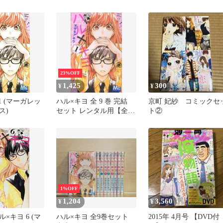
23%OFF
1,425
300
¥
¥
1 (マーガレッ
ハル×キヨ 全 9 巻 完結
京町 妃紗 コミックセ
ス)
セット レンタル用【全巻
ト②
セット コミック・本 中
古 Comic】レンタル落ち
1%OFF
1,204
3,560
¥
¥
×キヨ 6 (マ
ハル×キヨ 全9巻セット
2015年 4月号 【DVD付