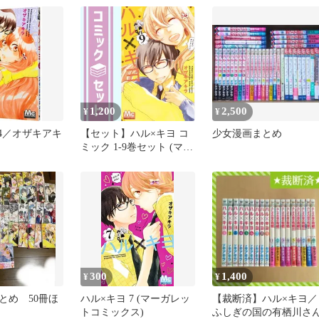
料無料
1,200
2,500
¥
¥
 4／オザキアキ
【セット】ハル×キヨ コ
少女漫画まとめ
ミック 1-9巻セット (マー
ガレットコミックス) オ
ザキ アキラ
300
1,400
¥
¥
とめ 50冊ほ
ハル×キヨ 7 (マーガレッ
【裁断済】ハル×キヨ／
トコミックス)
ふしぎの国の有栖川さ