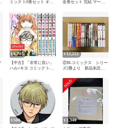
別
ミック 1-9巻セット オザ
全巻セット 完結 マーガ
キ アキラ
レットコミックス オザキ
アキラ 集英社（少女コミ
ック）
10%OFF
6,705
12,222
¥
¥
マ
【中古】「非常に良い」
②BLコミックス シリー
ハル×キヨ コミック 1-9
ズ2冊より 新品未読
巻セット (マーガレット
特典付もございます
コミックス)
500
1,340
¥
¥