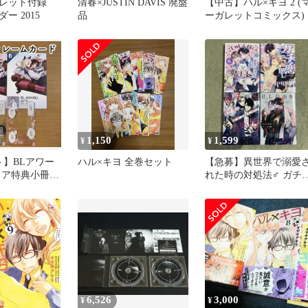
ガレット付録
清春×JUSTIN DAVIS 廃盤
【中古】ハル×キヨ 2 (
ー 2015
品
ーガレットコミックス)
1,150
1,599
¥
¥
ト】BLアワー
ハル×キヨ 全巻セット
【急募】異世界で溺愛
フェア特典小冊子
れた時の対処法♂ ガチ
レームカード
BL コミックアンソロジ
ー
6,526
3,000
¥
¥