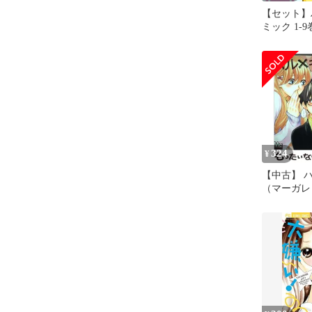
【セット】
ミック 1-
ガレットコ
ザキ アキ
324
¥
【中古】 ハ
（マーガレ
ス） / オザ
英社