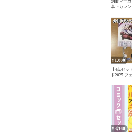
別冊マー
卓上カレンダ
1,888
¥
【4点セッ
ド2025 
A＆B フ
3,160
¥