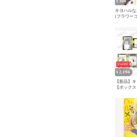
300
¥
キヨハルな
(フラワー
5%OFF
2,194
¥
【新品】キ
【ボックス
アカードコ