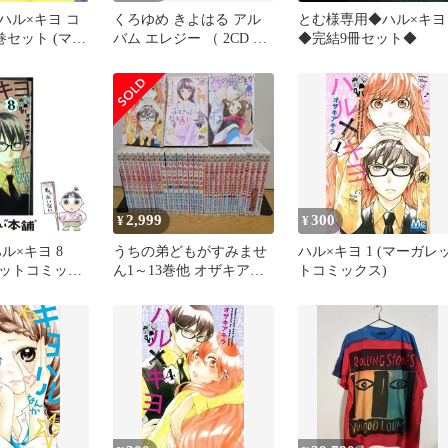
ハル×キヨ コ
くろゆめ きよはる アル
とむ様専用◆ハル×キヨ
9巻セット (マー
バム エレジー （ 2CD +
◆完結9冊セット◆
ミックス) オ
DVD ） 限定盤
ラ
2,999
300
¥
¥
ル×キヨ 8
うちの弟どもがすみませ
ハル×キヨ 1 (マーガレ
ットコミック
ん1～13巻他 オザキアキ
トコミックス)
キ アキラ / 集
ラ作