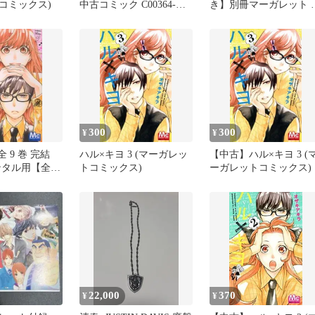
コミックス)
中古コミック C00364-
き】別冊マーガレット 
comic
マ 俺物語 アオハライド
300
300
¥
¥
 9 巻 完結
ハル×キヨ 3 (マーガレッ
【中古】ハル×キヨ 3 (
ンタル用【全巻
トコミックス)
ーガレットコミックス)
ミック・本 中
c】レンタル落ち
22,000
370
¥
¥