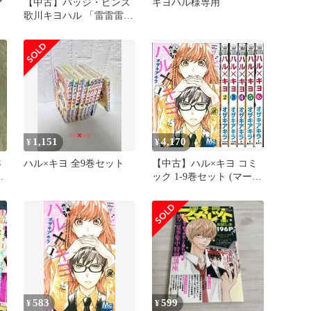
マ
【中古】バッジ・ビンズ
キヨハル様専用
歌川キヨハル 「雷雷雷
缶バッジコレクション」
1,151
4,170
¥
¥
さ
ハル×キヨ 全9巻セット
【中古】ハル×キヨ コミ
恋
ック 1-9巻セット (マーガ
レットコミックス)
2zzhgl6
583
599
¥
¥