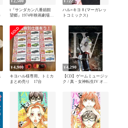
2,500
722
¥
¥
t『サンダカン八番娼館
ハル×キヨ 8 (マーガレッ
春
望郷』1974年映画劇場宣
トコミックス)
伝用正規オリジナルスチ
ール写真 pt003036 熊
井啓 山崎朋子 伊福部昭
栗原小巻 高橋洋子 田中
絹代 藤堂陽子
4,900
4,290
¥
¥
ス
キヨハル様専用。トミカ
【CD】ゲームミュージッ
まとめ売り 17台
ク / 真・女神転生IV オリ
ジナル・サウンドトラッ
ク (LNCM-1043)