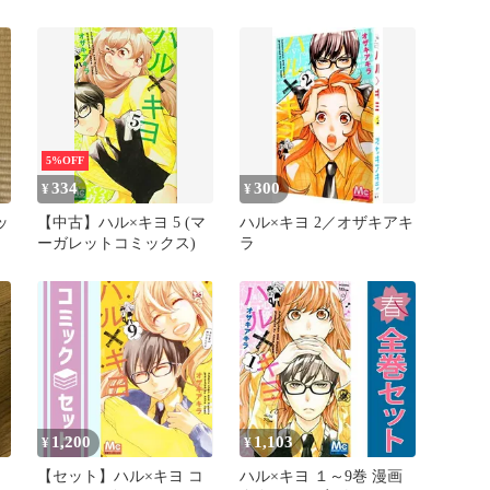
オザキアキラ セット
5%OFF
334
300
¥
¥
ッ
【中古】ハル×キヨ 5 (マ
ハル×キヨ 2／オザキアキ
ーガレットコミックス)
ラ
1,200
1,103
¥
¥
【セット】ハル×キヨ コ
ハル×キヨ １～9巻 漫画