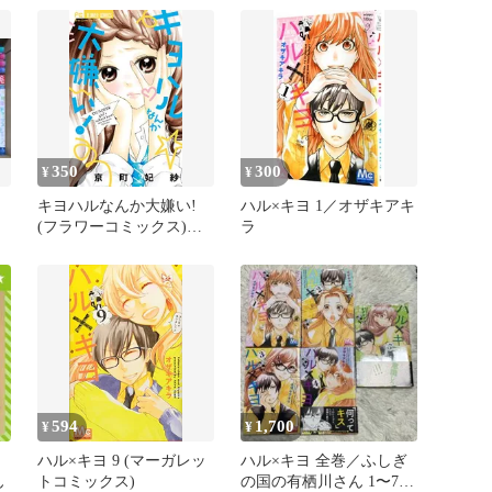
350
300
¥
¥
キヨハルなんか大嫌い!
ハル×キヨ 1／オザキアキ
(フラワーコミックス)／
ラ
京町 妃紗
594
1,700
¥
¥
ハル×キヨ 9 (マーガレッ
ハル×キヨ 全巻／ふしぎ
ん
トコミックス)
の国の有栖川さん 1〜7巻