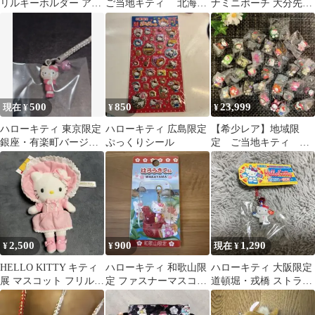
リルキーホルダー アイ
ご当地キティ 北海道
ナミニポーチ 大分先行
スクリーム サンリオ
限定 グルーミー ハロ
カラー 限定
カフェワゴン限定
ーキティ
HELLOKitty展
500
850
23,999
現在 ¥
¥
¥
ハローキティ 東京限定
ハローキティ 広島限定
【希少レア】地域限
銀座・有楽町バージョ
ぷっくりシール
定 ご当地キティ コ
ン 根付ストラップ
レクターズマスコッ
ト キーチャーム
2,500
900
1,290
¥
¥
現在 ¥
HELLO KITTY キティ
ハローキティ 和歌山限
ハローキティ 大阪限定
展 マスコット フリル
定 ファスナーマスコッ
道頓堀・戎橋 ストラッ
ロリータ
ト
プ Hello Kitty