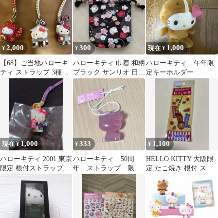
2,000
300
1,000
¥
¥
現在 ¥
【68】ご当地ハローキ
ハローキティ 巾着 和柄
ハローキティ 午年限
ティ ストラップ 3種セ
ブラック サンリオ 日本
定キーホルダー
ット タグあり
限定 バッグ ポーチ レ
トロ
1,000
333
1,100
現在 ¥
¥
¥
ハローキティ 2001 東京
ハローキティ 50周
HELLO KITTY 大阪限
限定 根付ストラップ
年 ストラップ 限定
定 たこ焼き 根付 スト
品
ラップ