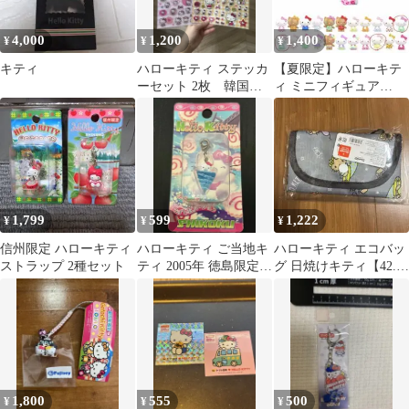
4,000
1,200
1,400
¥
¥
¥
キティ
ハローキティ ステッカ
【夏限定】ハローキテ
ーセット 2枚 韓国限
ィ ミニフィギュア
定 サンリオ
TOPTOY
1,799
599
1,222
¥
¥
¥
信州限定 ハローキティ
ハローキティ ご当地キ
ハローキティ エコバッ
ストラップ 2種セット
ティ 2005年 徳島限定
グ 日焼けキティ【42.5
うずしおバージョン 根
㎝ x 34㎝】新品 日本限
付け
定
1,800
555
500
¥
¥
¥