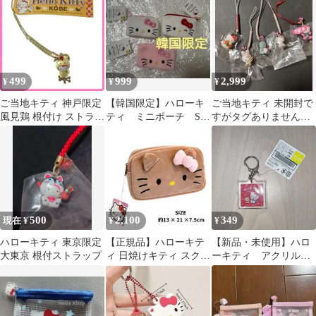
499
999
2,999
¥
¥
¥
ご当地キティ 神戸限定
【韓国限定】ハローキ
ご当地キティ 未開封で
風見鶏 根付け ストラッ
ティ ミニポーチ S 3
すがタグありませんセ
プ 2003年 サンリオ 兵
種類セット コインケ
ット
庫県
ース 人気商品
500
2,100
349
現在 ¥
¥
¥
ハローキティ 東京限定
【正規品】ハローキテ
【新品・未使用】ハロ
大東京 根付ストラップ
ィ 日焼けキティ スクエ
ーキティ アクリルキ
アポーチ 中国限定 韓国
ーホルダー タイトー
限定 新品
限定