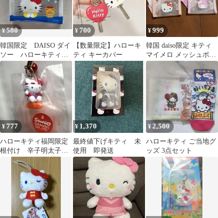
580
700
999
¥
¥
¥
韓国限定 DAISO ダイ
【数量限定】ハローキ
韓国 daiso限定 キティ
ソー ハローキティ
ティ キーカバー
マイメロ メッシュポー
クリアポーチ
チ 2点セット
777
1,370
2,500
¥
¥
¥
ハローキティ福岡限定
最終値下げキティ 未
ハローキティ ご当地グ
根付け 辛子明太子
使用 即発送
ッズ 3点セット
2002年 匿名配送