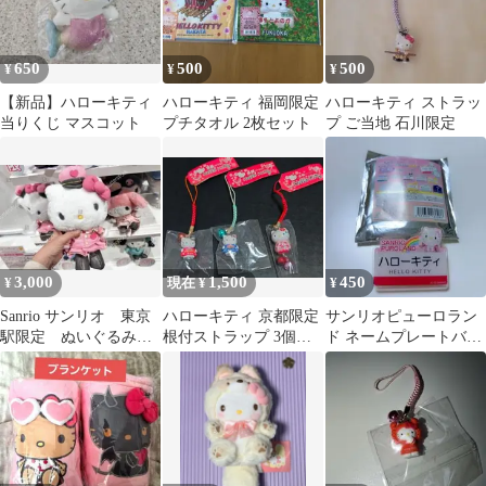
650
500
500
¥
¥
¥
【新品】ハローキティ
ハローキティ 福岡限定
ハローキティ ストラッ
当りくじ マスコット
プチタオル 2枚セット
プ ご当地 石川限定
3,000
1,500
450
¥
現在 ¥
¥
Sanrio サンリオ 東京
ハローキティ 京都限定
サンリオピューロラン
駅限定 ぬいぐるみ
根付ストラップ 3個セ
ド ネームプレートバッ
キティ タグ付き
ット
ジ ハローキティ