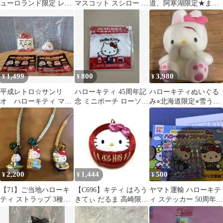
ューロランド限定 レア
マスコット スシロー シ
道、阿寒湖限定★まり
ハローキティ ショルダ
ークレット ヤマト運輸
もデザイン★ピンバッ
ーバッグ
ステッカー
ジ★2003
1,499
800
3,980
¥
¥
¥
平成レトロ☆サンリ
ハローキティ 45周年記
ハローキティぬいぐる
オ ハローキティ マグ
念 ミニポーチ ローソン
み⭐︎北海道限定⭐︎雪うさ
ネット 2005年 当時
限定
ぎ
物
2,200
1,444
500
¥
¥
¥
【71】ご当地ハローキ
【C696】キティ はろう
ヤマト運輸 ハローキテ
ティ ストラップ 3種セ
きてぃ だるま 高崎限定
ィ ステッカー 50周年記
ット タグなし
マスコット キーホルダ
念
ー