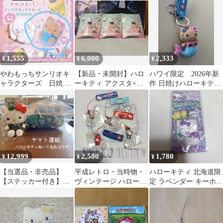
1,555
6,000
2,333
¥
¥
¥
やわもっちサンリオキ
【新品・未開封】ハロ
ハワイ限定 2026年新
ャラクターズ 日焼け
ーキティ アクスタ×ぬ
作 日焼けハローキテ
キティ×3 限定アソート
い Vol.2 3種セット
ィ キーホルダー 人
魚 マーメイド
12,999
2,500
1,780
¥
¥
¥
【当選品・非売品】
平成レトロ・当時物・
ハローキティ 北海道限
【ステッカー付き】ヤ
ヴィンテージ ハローキ
定 ラベンダー キーホル
マト運輸 ハローキティ
ティ 根付
ダー
ぬいぐるみ コラボ