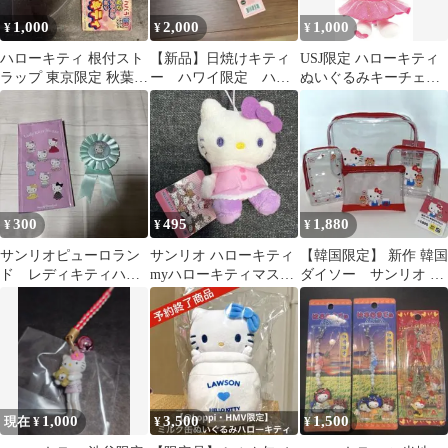
1,000
2,000
1,000
¥
¥
¥
ハローキティ 根付スト
【新品】日焼けキティ
USJ限定 ハローキティ
ラップ 東京限定 秋葉原
ー ハワイ限定 ハロ
ぬいぐるみキーチェー
ストラップ
ーキティー タグ付き
ン ピンクドレス
300
495
1,880
¥
¥
¥
サンリオピューロラン
サンリオ ハローキティ
【韓国限定】 新作 韓国
ド レディキティハウ
myハローキティマスコ
ダイソー サンリオ キ
ス ロゼット ブロー
ット タイトー限定
ティ クリアポーチ 4点
チ
セット
1,000
3,500
1,500
現在 ¥
¥
¥