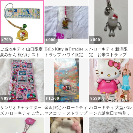
ぬいぐるみ
ティ ポーチ 中サイズ
ップ
799
900
800
¥
¥
¥
ご当地キティ 山口限定
Hello Kitty in Paradise ス
ハローキティ 新潟限
夏みかん 根付け ストラ
トラップ ハワイ限定
定 お米ストラップ
ップ 2003年 サンリ
899
1,500
590
¥
¥
¥
サンリオキャラクター
金沢限定 ハローキティ
ハローキティ 大型バル
ズ ハローキティ ご当地
マスコット ストラップ
ーン☆誕生日☆特別価
岡山限定 ぷっくりシー
格
ル 立体