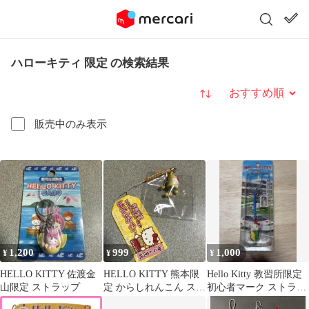
ハローキティ 限定 の検索結果
並び替え
販売中のみ表示
1,200
999
1,000
¥
¥
¥
HELLO KITTY 佐渡金
HELLO KITTY 熊本限
Hello Kitty 教習所限定
山限定 ストラップ
定 からしれんこん スト
初心者マーク ストラッ
ラップ
プ