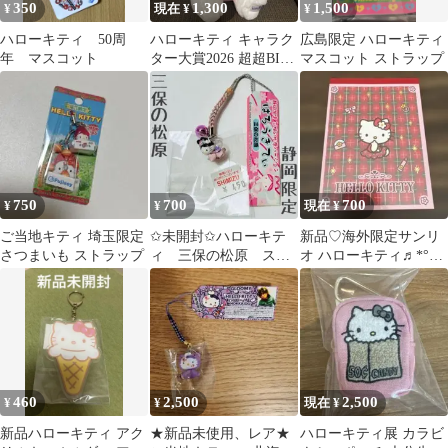
350
1,300
1,500
¥
現在 ¥
¥
ハローキティ 50周
ハローキティ キャラク
広島限定 ハローキティ
年 マスコット
ター大賞2026 超超BIG
マスコット ストラップ
ぬいぐるみ
750
700
700
¥
¥
現在 ¥
ご当地キティ 埼玉限定
✩未開封✩ハローキテ
新品♡海外限定サンリ
さつまいも ストラップ
ィ 三保の松原 スト
オ ハローキティ♬*°チ
ラップ
ェック柄メモ
460
2,500
2,500
¥
¥
現在 ¥
新品ハローキティ アク
★新品未使用、レア★
ハローキティ展 カラビ