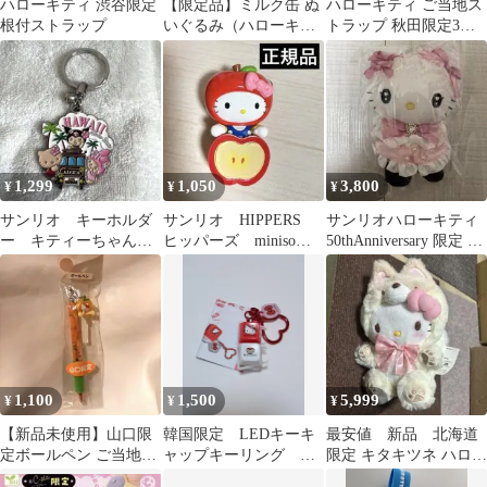
ハローキティ 渋谷限定
【限定品】ミルク缶 ぬ
ハローキティ ご当地ス
根付ストラップ
いぐるみ（ハローキテ
トラップ 秋田限定3種
ィ）【@Loppi・HMV
セット
限定】
1,299
1,050
3,800
¥
¥
¥
サンリオ キーホルダ
サンリオ HIPPERS
サンリオハローキティ
ー キティーちゃん
ヒッパーズ miniso
50thAnniversary 限定 マ
クロミちゃん マイメ
ハローキティ リンゴ
スコット
ロ
1,100
1,500
5,999
¥
¥
¥
【新品未使用】山口限
韓国限定 LEDキーキ
最安値 新品 北海道
定ボールペン ご当地キ
ャップキーリング キ
限定 キタキツネ ハロー
ティ
ーホルダー キティ
キティさん ぬいぐるみ