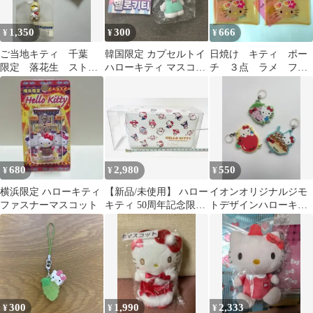
1,350
300
666
¥
¥
¥
ご当地キティ 千葉
韓国限定 カプセルトイ
日焼け キティ ポー
限定 落花生 ストラ
ハローキティ マスコッ
チ ３点 ラメ フラ
ップ 根付 2008
ト キーホルダー ピクニ
ット HELLO
ック
KITTY サンリオ
680
2,980
550
¥
¥
¥
横浜限定 ハローキティ
【新品/未使用】 ハロー
イオンオリジナルジモ
ファスナーマスコット
キティ 50周年記念限定
トデザインハローキテ
ポーチ
ィラバーマスコット
300
1,990
2,333
¥
¥
¥