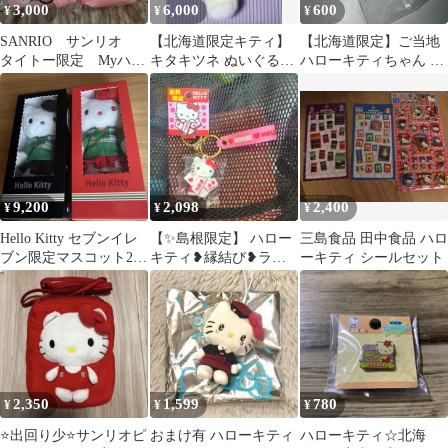
3,000
6,000
600
¥
¥
¥
SANRIO サンリオ
【北海道限定キティ】
【北海道限定】ご当地
タイトー限定 Myハロ
キタキツネ ぬいぐるみ
ハローキティちゃん キ
ーキティ ブランケッ
タグ付き Hello Kitty
ーホルダー(カニ)
ト 2種
9,200
2,098
2,400
¥
¥
¥
Hello Kitty セブンイレ
【✨️島根限定】 ハロー
三島食品 田中食品 ハロ
ブン限定マスコット2種
キティ❥縁結び❥ラバ
ーキティ シールセット
セット
ーキーホルダー←未開
封！
2,350
1,599
780
¥
¥
¥
⭐️出回り少⭐️サンリオピ
おまけ有 ハローキティ
ハローキティ☆北海