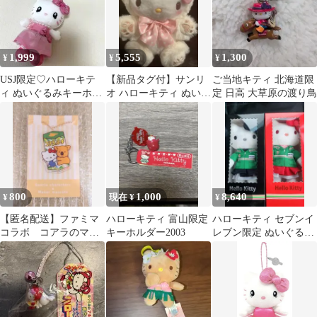
1,999
5,555
1,300
¥
¥
¥
USJ限定♡ハローキテ
【新品タグ付】サンリ
ご当地キティ 北海道限
ィ ぬいぐるみキーホル
オ ハローキティ ぬいぐ
定 日高 大草原の渡り鳥
ダー 新品
るみ キタキツネ 北海道
限定
800
1,000
8,640
¥
現在 ¥
¥
【匿名配送】ファミマ
ハローキティ 富山限定
ハローキティ セブンイ
コラボ コアラのマー
キーホルダー2003
レブン限定 ぬいぐるみ
チ ハローキティ アクリ
2種セット
ルキーホルダー