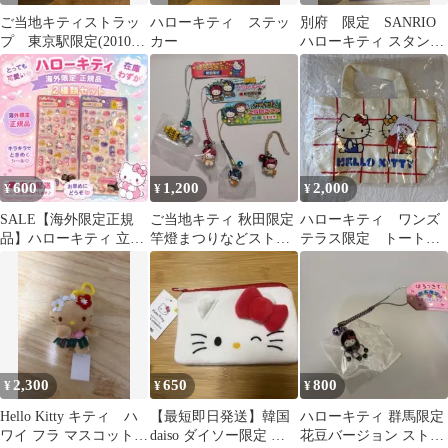
ご当地キティストラッ
ハローキティ ステッ
別府 限定 SANRIO
プ 東京駅限定(2010
カー
ハローキティ スタンド
年)
フィギュア キーホルダ
ー 新品
600
1,200
2,000
¥
¥
¥
SALE【海外限定正規
ご当地キティ 秋田限定
ハローキティ ワンズ
品】ハローキティ 立体
竿燈まつりなどストラ
テラス限定 トートバ
シール 2枚セット サン
ップ４点セット
ッグ 日本限定
リオ
2,300
650
800
¥
¥
¥
Hello Kitty キティ ハ
【最短即日発送】韓国
ハローキティ 群馬限定
ワイ フラ マスコット
daiso ダイソー限定 キ
花豆バージョン ストラ