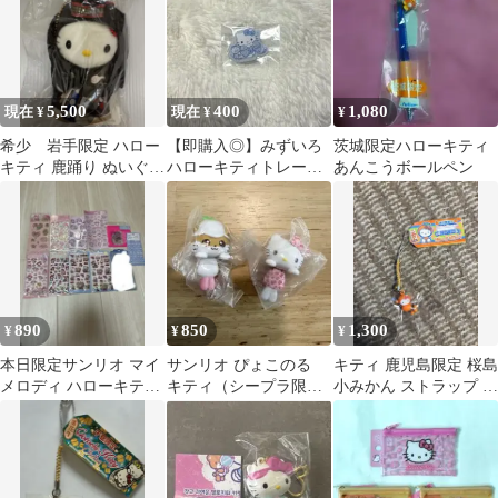
5,500
400
1,080
現在 ¥
現在 ¥
¥
希少 岩手限定 ハロー
【即購入◎】みずいろ
茨城限定ハローキティ
キティ 鹿踊り ぬいぐる
ハローキティトレーデ
あんこうボールペン
み マスコット
ィングアクリルステッ
カー
890
850
1,300
¥
¥
¥
本日限定サンリオ マイ
サンリオ ぴょこのる
キティ 鹿児島限定 桜島
メロディ ハローキティ
キティ（シープラ限
小みかん ストラップ 根
立体 シール まとめ売り
定）とコロコロクリリ
付け 2005年
10枚
ン