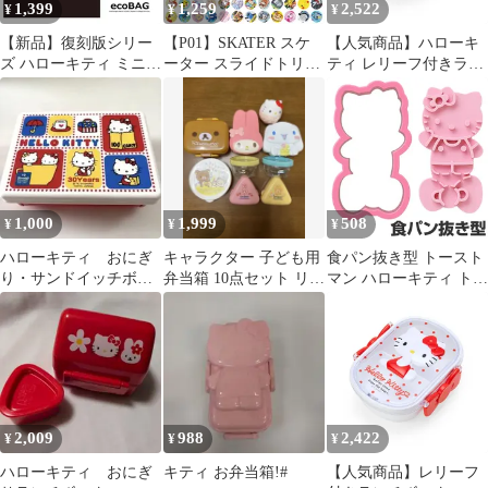
1,399
1,259
2,522
¥
¥
¥
【新品】復刻版シリー
【P01】SKATER スケ
【人気商品】ハローキ
ズ ハローキティ ミニ
ーター スライドトリオ
ティ レリーフ付きラン
エコバッグ 新作ブラッ
お弁当 スプーン お箸
チボックス サンリオ
クテレフォン柄 限定デ
スプーン フォーク 3点
(SANRIO) 013749
ザイン HELLO KITTY
セット 保育園 幼稚園
サンリオ 昭和レトロ キ
男の子 女の子 キャラク
ティ 折たたみ パッカブ
ター BPAフリー 送料無
ル エコ プール ランチ
料 sf-tcs1am
バック Sanrio 大人子供
1,000
1,999
508
¥
¥
¥
プレゼント BAG-13
ハローキティ おにぎ
キャラクター 子ども用
食パン抜き型 トースト
り・サンドイッチボッ
弁当箱 10点セット リラ
マン ハローキティ トー
クス
ックマ マイメロ すみ
ストスティック キャラ
っこぐらし
クター （ 食パン 抜き
型 パン抜き型 お弁当グ
ッズ キャラ弁 パン型
スティックパン キティ
KITTY リボン りぼん
）)
2,009
988
2,422
¥
¥
¥
ハローキティ おにぎ
キティ お弁当箱!#
【人気商品】レリーフ