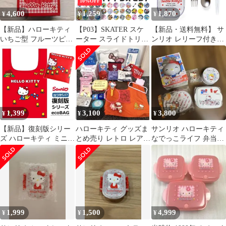
10%OFF
4,600
1,259
1,870
¥
¥
¥
【新品】ハローキティ
【P03】SKATER スケ
【新品・送料無料】 サ
いちご型 フルーツピッ
ーター スライドトリオ
ンリオ レリーフ付きラ
ク5本セット 2012年 サ
お弁当 スプーン お箸
ンチトリオセット ハロ
ンリオ
スプーン フォーク 3点
ーキティ (箸 フォーク
セット 保育園 幼稚園
スプーン ケース お名前
男の子 女の子 キャラク
シール付属) 013803
ター BPAフリー 送料無
料 sf-tcs1am
1,399
3,100
3,800
¥
¥
¥
【新品】復刻版シリー
ハローキティ グッズま
サンリオ ハローキティ
ズ ハローキティ ミニ
とめ売り レトロ レア
なでっこライフ 弁当箱
エコバッグ 新作チュー
廃盤品 雑貨 食器 ポー
缶ケース クリップ まと
リップ水やり柄 レッド
チ バッグ
め売り
限定デザイン HELLO
KITTY サンリオ 昭和レ
トロ キティ 折たたみ
パッカブル エコ プール
ランチバック Sanrio 大
1,999
1,500
4,999
¥
¥
¥
人子供 プレゼント
BAG-12