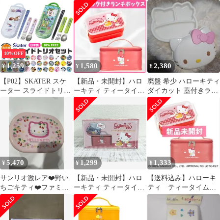
グ付ランチボックス お
ローキティ 平成レト
グ付ランチボックス お
弁当箱
ロ サンリオ
弁当箱
10%OFF
1,259
1,580
2,380
¥
¥
¥
【P02】SKATER スケ
【新品・未開封】ハロ
廃盤 希少 ハローキティ
ーター スライドトリオ
ーキティ ティータイム
ダイカット 蓋付きラン
お弁当 スプーン お箸
保冷バッグ付き ランチ
チプレート お子様ラン
スプーン フォーク 3点
ボックス お箸
チ
セット 保育園 幼稚園
男の子 女の子 キャラク
ター BPAフリー 送料無
料 sf-tcs1am
5,470
1,299
1,333
¥
¥
¥
サンリオ激レア❤️野い
【新品・未開封】ハロ
【送料込み】ハローキ
ちごキティ❤️ファミリ
ーキティ ティータイム
ティ ティータイム保
ーサイズお弁当箱
保冷バッグ付ランチボ
冷バッグ付きランチボ
ックス
ックス 限定品