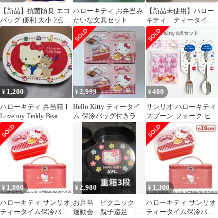
【新品】抗菌防臭 エコ
ハローキティ お弁当み
【新品未使用】ハロー
バッグ 便利 大小 2点セ
たいな文具セット
キティ ティータイム
ットです ハローキティ
保冷バック付きランチ
ベジタブル柄 折たたみ
ボックス
コンパクト ecoプール
ランチバック Sanrio サ
ブ バック 通勤通学 お
弁当袋 ランチ
HALLOKITTY サンリ
1,200
2,999
400
¥
¥
¥
オ 野菜 KT-eco-6002
ハローキティ 弁当箱 I
Hello Kitty ティータイ
サンリオ ハローキティ
Love my Teddy Bear
ム 保冷バッグ付きラン
スプーン フォーク ピッ
チボックス 2個セット
ク カトラリー 食器 お
弁当
1,800
2,980
1,300
¥
¥
¥
ハローキティ サンリオ
お弁当 ピクニック
ハローキティ サンリオ
ティータイム保冷バッ
運動会 親子遠足 ハ
ティータイム保冷バッ