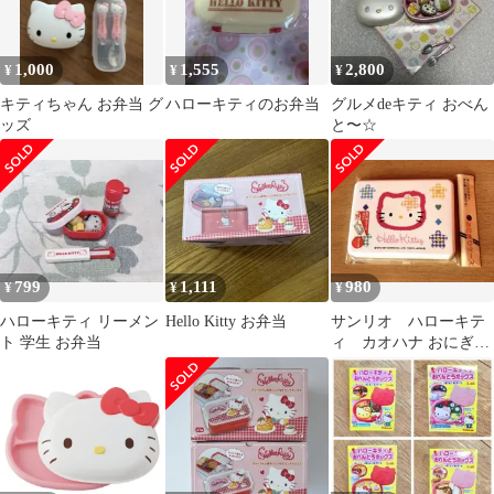
1,000
1,555
2,800
¥
¥
¥
キティちゃん お弁当 グ
ハローキティのお弁当
グルメdeキティ おべん
ッズ
と〜☆
799
1,111
980
¥
¥
¥
ハローキティ リーメン
Hello Kitty お弁当
サンリオ ハローキテ
ト 学生 お弁当
ィ カオハナ おにぎり
ケース 1997年