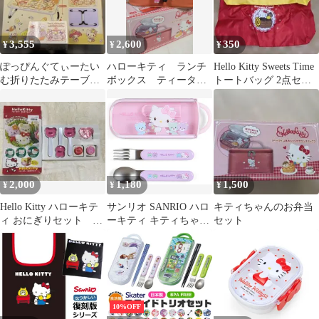
3,555
2,600
350
¥
¥
¥
ぽっぴんぐてぃーたい
ハローキティ ランチ
Hello Kitty Sweets Time
む折りたたみテーブル
ボックス ティータイ
トートバッグ 2点セッ
&保冷バック付きラン
ム保冷バッグ付き め
ト
チボックスセット
じるし お弁当箱
2,000
1,180
1,500
¥
¥
¥
Hello Kitty ハローキテ
サンリオ SANRIO ハロ
キティちゃんのお弁当
ィ おにぎりセット キ
ーキティ キティちゃん
セット
ャラ弁 弁当 サンリオ
ランチコンビセット ス
プーン フォーク カトラ
リーセット お弁当
015938
10%OFF