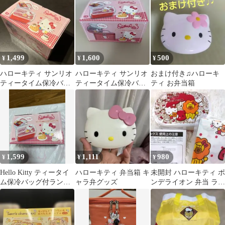
お弁当箱
使用
ス
1,499
1,600
500
¥
¥
¥
ハローキティ サンリオ
ハローキティ サンリオ
おまけ付き♫ハローキ
ティータイム保冷バッ
ティータイム保冷バッ
ティ お弁当箱
グ付ランチボックス お
グ付ランチボックス お
弁当箱
弁当箱
1,599
1,111
980
¥
¥
¥
Hello Kitty ティータイ
ハローキティ 弁当箱 キ
未開封 ハローキティ ポ
ム保冷バッグ付ランチ
ャラ弁グッズ
ンデライオン 弁当 ラン
ボックス
チョンマット サンリオ
キティ