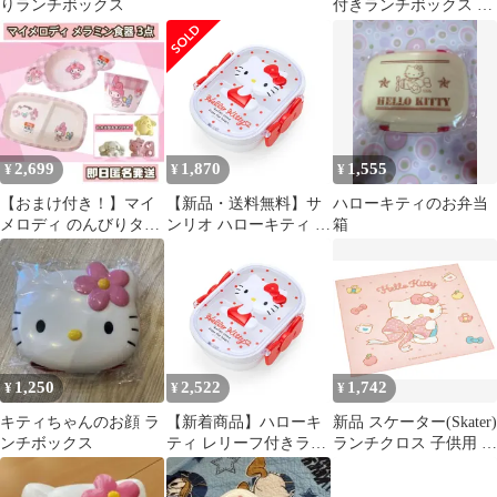
りランチボックス
付きランチボックス ハ
ローキティ 013749 サン
リオ(SANRIO)
2,699
1,870
1,555
¥
¥
¥
【おまけ付き！】マイ
【新品・送料無料】サ
ハローキティのお弁当
メロディ のんびりタイ
ンリオ ハローキティ レ
箱
ム メラミン食器 3点セ
リーフ付きランチボッ
ット
クス お弁当箱 (360ml
中子付き 名前シール付
き) 013749
1,250
2,522
1,742
¥
¥
¥
キティちゃんのお顔 ラ
【新着商品】ハローキ
新品 スケーター(Skater)
ンチボックス
ティ レリーフ付きラン
ランチクロス 子供用 お
チボックス サンリオ
弁当 43×43cm 日本製
(SANRIO) 013749
サンリオ ハローキティ