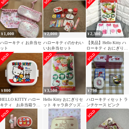
ティ 水彩コスメ KGA1-
A
1,000
2,000
2,300
¥
¥
¥
ハローキティ お弁当セ
ハローキティのかわい
【美品】Hello Kitty ハ
ット
いお弁当セット
ローキティ おにぎりセ
ット キャラ弁 サンリオ
800
3,500
798
¥
¥
¥
HELLO KITTY ハロー
Hello Kitty おにぎりセ
ハローキティセット ラ
キティ お弁当箱ラン
ット キャラ弁グッズ
ンチケース ピンク
チボックス サンドイ
お弁当箱
ッチBOX