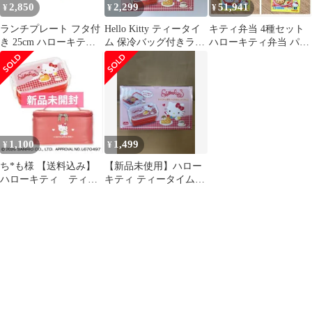
2,850
2,299
51,941
¥
¥
¥
ランチプレート フタ付
Hello Kitty ティータイ
キティ弁当 4種セット
き 25cm ハローキティ
ム 保冷バッグ付きラン
ハローキティ弁当 パズ
おうちで食べるお弁当
チボックス 2個セット
ル おもちゃ ハローキテ
箱 プラスチック （ 電
ィ ベント カバヤ ハロ
子レンジ対応 日本製 ラ
ーキティ
ンチ皿 仕切り皿 作り置
き 仕切り付き ふた付き
キティ kitty かわいい
国産 キティちゃん ）)
1,100
1,499
¥
¥
ち*も様 【送料込み】
【新品未使用】ハロー
ハローキティ ティー
キティ ティータイム保
タイム保冷バッグ付き
冷バッグ付きランチボ
ランチボックス 限
ックス サンリオ