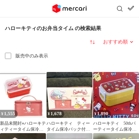
ハローキティのお弁当タイム の検索結果
並び替え
販売中のみ表示
1,555
1,678
1,890
¥
¥
¥
新品未開封⭐︎ハローキテ
ハローキティ ティー
ハローキティ 50thパ
ィティータイム保冷バ
タイム保冷バック付き
ーティータイム保冷バ
ッグ付ランチボックス
ランチボックス 新品未
ック付きランチボック