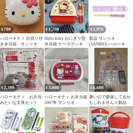
ビッグリボン 女の子
KB4-A
700
1,200
1,976
¥
¥
¥
ハローキティ 仕切り付
Hello Kitty おにぎり型
新品 サンリオ
き弁当箱 サンリオ
弁当箱 ケーズデンキ限
(SANRIO) ハローキテ
定
ィ 箸&ケース 015962
2,399
3,000
6,600
¥
¥
¥
ハローキティ お弁当
ハローキティ お弁当箱
暑いので膨張してるか
みたいな文具セット
2007年 サンリオ
もしれません☆新品☆
シール12種 食玩シー
ル1種 まとめ売り