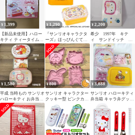
1,399
1,290
2,200
¥
¥
¥
【新品未使用】ハロー
『サンリオキャラクタ
希少 1997年 キテ
キティ ティータイム保
ーズ』ほっぴんぐてぃ
ィ サンドイッチ お
冷バッグ付きランチボ
ーたいむ 保冷バッグ付
にぎり ケース 弁当
ックス サンリオ
きランチボックス
箱 カオハナ
1,580
800
3,888
¥
¥
¥
平成 当時もの サンリオ
サンリオ キャラクター
サンリオ ハローキティ
ハローキティ お弁当箱
クッキー型 ピンクカラ
弁当箱 キャラ弁グッズ
カオハナキティ ミスド
ー 4点セット
4セット