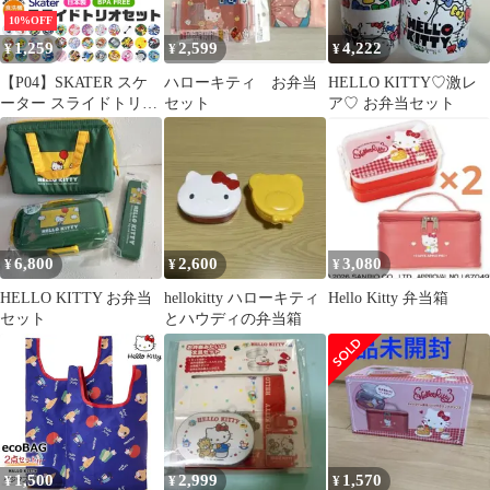
10%OFF
1,259
2,599
4,222
¥
¥
¥
【P04】SKATER スケ
ハローキティ お弁当
HELLO KITTY♡激レ
ーター スライドトリオ
セット
ア♡ お弁当セット
お弁当 スプーン お箸
スプーン フォーク 3点
セット 保育園 幼稚園
男の子 女の子 キャラク
ター BPAフリー 送料無
料 sf-tcs1am
6,800
2,600
3,080
¥
¥
¥
HELLO KITTY お弁当
hellokitty ハローキティ
Hello Kitty 弁当箱
セット
とハウディの弁当箱
1,500
2,999
1,570
¥
¥
¥