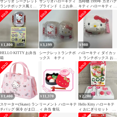
サンリオ シークレット
サンリオハローキティ
当時物 1999年 カオハナ
ランチボックス風ミニ
ブラインド ミニお弁当
キティ ハローキティ サ
小物入れ ハローキティ
箱小物入れ 2個セット
ンリオ 弁当箱 タッパー
1,800
3,199
980
¥
¥
¥
HELLO KITTY お弁当
シークレットランチボ
ハローキティ ダイカッ
箱
ックス キティ
ト ランチボックス お弁
当箱
1,400
11,370
2,200
¥
¥
¥
スケーター(Skater) ラン
リーメント ハローキテ
Hello Kitty ハローキテ
チバッグ 保冷 がま口
ィ 弁当 食玩
ィ おにぎりセット キ
女性 サンリオ ハローキ
ャラ弁 弁当 サンリオ