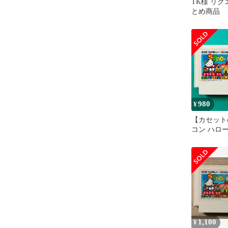
TK様 リク
とめ商品
980
¥
【カセット
コン ハロ
1,100
¥