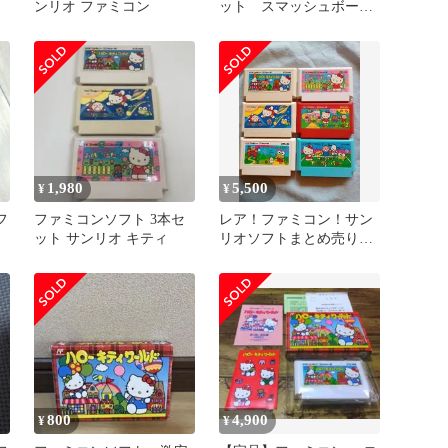
ンリオ ファミコン
ット スマッシュボー
ル サンリオワールド
カセットのみ
1,980
5,500
¥
¥
フ
ファミコンソフト 3本セ
レア！ファミコン！サン
ット サンリオ キティ
リオソフトまとめ売り！
ハローキティワールド
カーニバル・2
800
4,900
¥
¥