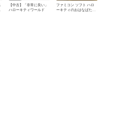
ス
【中古】「非常に良い」
ファミコン ソフト ハロ
説
ハローキティワールド
ーキティのおはなばたけ
フ
サンリオ 動作未確認