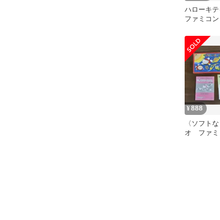
ハローキ
ファミコン
888
¥
〈ソフトな
オ ファ
空箱＆取扱