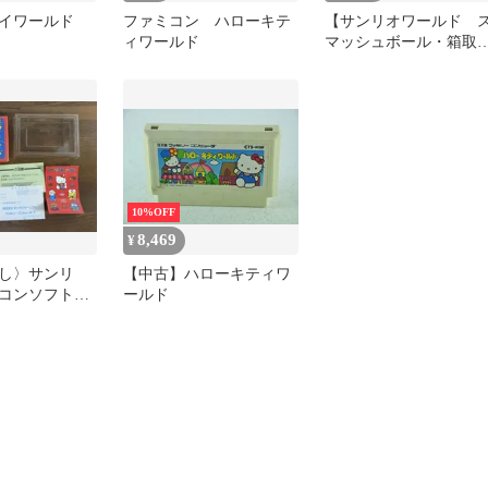
テイワールド
ファミコン ハローキテ
【サンリオワールド 
ィワールド
マッシュボール・箱取
付きセット・任天堂・
ァミコン】超美
10%OFF
8,469
¥
し〉サンリ
【中古】ハローキティワ
ミコンソフト
ールド
説明書