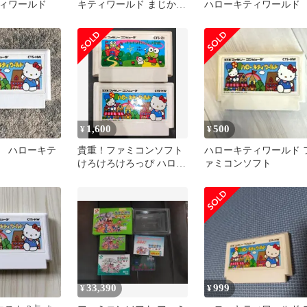
ィワールド
キティワールド まじかる
ハローキティワールド
タルるートくん2
1,600
500
¥
¥
 ハローキテ
貴重！ファミコンソフト
ハローキティワールド 
けろけろけろっぴ ハロー
ァミコンソフト
キティワールド 2本セッ
ト
33,390
999
¥
¥