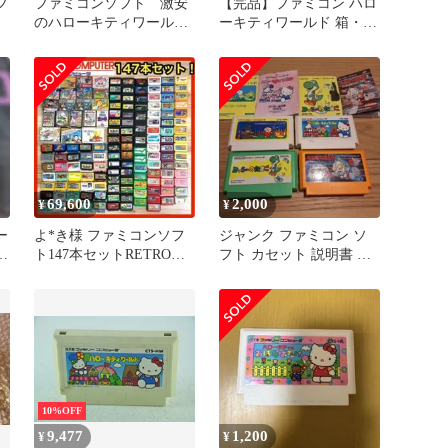
フ
ファミコンソフト 激安
【完品】ファミコン ハロ
のハローキティワールド
ーキティワールド 箱・取
取説付き動作確認済みで
説・ハガキ付 ※ジャンク
す♪
扱い
69,600
2,000
¥
¥
ー
よ*き様 ファミコンソフ
ジャンク ファミコン ソ
ト147本セットRETRO
フト カセット 説明書 ま
GAME レトロゲームPOL
とめ売り レトロゲーム
10%OFF
9,477
1,200
¥
¥