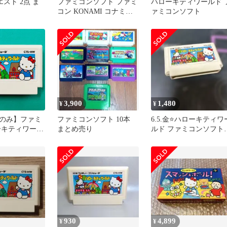
エスト 2点 ま
ファミコンソフト ファミ
ハローキティワールド 
コン KONAMI コナミわ
ァミコンソフト
いわいワールド レトロ
3,900
1,480
¥
¥
のみ】ファミ
ファミコンソフト 10本
6.5.金⭐️ハローキティワ
ーキティワール
まとめ売り
ルド ファミコンソフト
ド SANRIO サンリオ FC
本体⭐️
930
4,899
¥
¥