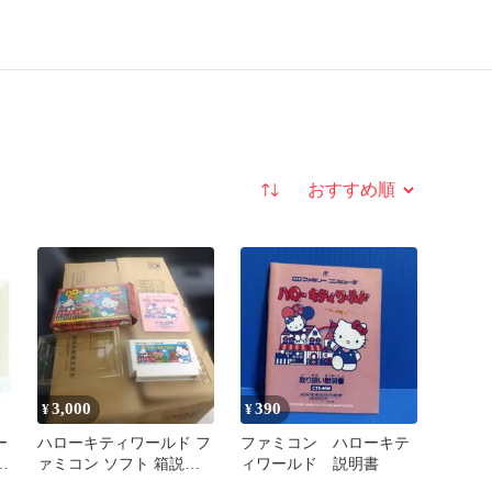
並び替え
3,000
390
¥
¥
ー
ハローキティワールド フ
ファミコン ハローキテ
ァ
ァミコン ソフト 箱説付
ィワールド 説明書
き