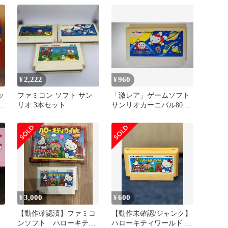
2,222
960
¥
¥
ッ
ファミコン ソフト サン
「激レア」ゲームソフト
フ
リオ 3本セット
サンリオカーニバル800
書
円
3,000
600
¥
¥
【動作確認済】ファミコ
【動作未確認/ジャンク】
ンソフト ハローキティ
ハローキティワールド フ