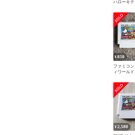
ハローキテ
850
¥
ファミコン
ィワールド
2,580
¥