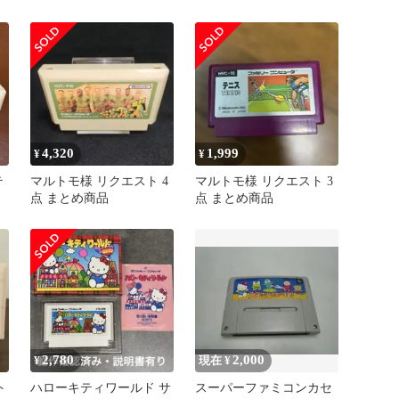
ワールド
ァミコンソフト
4,320
1,999
¥
¥
テ
マルトモ様 リクエスト 4
マルトモ様 リクエスト 3
点 まとめ商品
点 まとめ商品
2,780
2,000
¥
現在 ¥
ト
ハローキティワールド サ
スーパーファミコンカセ