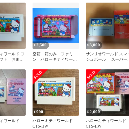
2,500
3,000
¥
¥
ィワールド フ
空箱 箱のみ ファミコ
サンリオワールド スマ
フト おまと
ン ハローキティワール
シュボール！ スーパー
ド 1992年 キャラクタ
ァミコン ソフト&説明
ーソフト
900
2,600
¥
¥
ィワールド
ハローキティワールド
ハローキティワールド
CTS-HW
CTS-HW