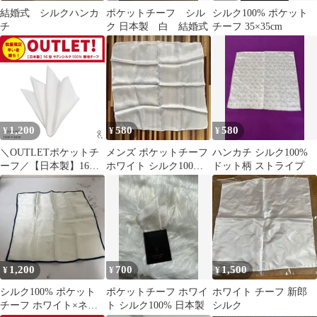
結婚式 シルクハンカ
ポケットチーフ シル
シルク100% ポケット
チ
ク 日本製 白 結婚式
チーフ 35×35cm
1,200
580
580
¥
¥
¥
＼OUTLETポケットチ
メンズ ポケットチーフ
ハンカチ シルク100%
ーフ／【日本製】16匁
ホワイト シルク100%
ドット柄 ストライプ
サテンシルク ポケット
フォーマル 日本製
チーフ／サテン（繻子
織）のシルク生地の美
しい光沢はチーフマニ
アの中でも不動の人
気！大判サイズなので
リッチなボリューム感
1,200
700
1,500
¥
¥
¥
が出ます。かなりお買
い得なのでガチで早い
シルク100% ポケット
ポケットチーフ ホワイ
ホワイト チーフ 新郎
もん勝ちです！！！
チーフ ホワイト×ネイ
ト シルク100% 日本製
シルク
（ホワイト）