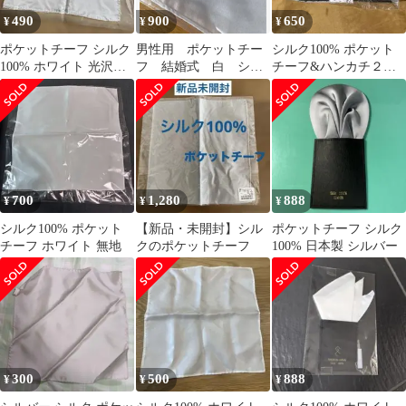
490
900
650
¥
¥
¥
ポケットチーフ シルク
男性用 ポケットチー
シルク100% ポケット
100% ホワイト 光沢
フ 結婚式 白 シル
チーフ&ハンカチ２枚
結婚式
ク100% 1回のみ使用
組
700
1,280
888
¥
¥
¥
シルク100% ポケット
【新品・未開封】シル
ポケットチーフ シルク
チーフ ホワイト 無地
クのポケットチーフ
100% 日本製 シルバー
300
500
888
¥
¥
¥