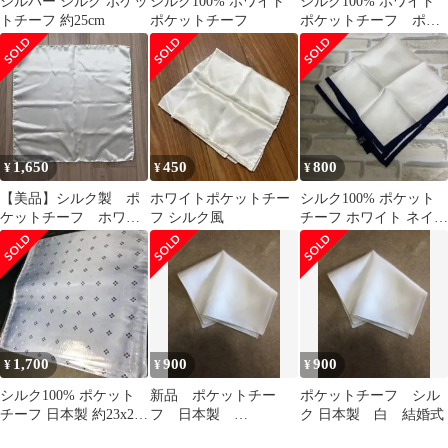
シルバー シルク ポケッ
シルク100% ホワイト
シルク100% ホワイト
トチーフ 約25cm
ポケットチーフ
ポケットチーフ ポケ
ットに挿すだけ簡単！
1,650
450
800
¥
¥
¥
【美品】シルク製 ポ
ホワイトポケットチー
シルク100% ポケット
ケットチーフ ホワイ
フ シルク風
チーフ ホワイト ネイビ
ト シルク100%
ー縁取り 日本製
40cm×40cm
1,700
900
900
¥
¥
¥
シルク100% ポケット
新品 ポケットチー
ポケットチーフ シル
チーフ 日本製 約23x23
フ 日本製
ク 日本製 白 結婚式
センチ
白 シルク100%