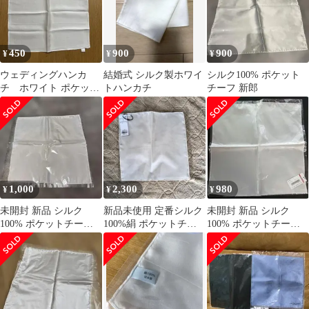
パンゴールド】
450
900
900
¥
¥
¥
ウェディングハンカ
結婚式 シルク製ホワイ
シルク100% ポケット
チ ホワイト ポケット
トハンカチ
チーフ 新郎
チーフ シルク100% 無
地
1,000
2,300
980
¥
¥
¥
未開封 新品 シルク
新品未使用 定番シルク
未開封 新品 シルク
100% ポケットチーフ
100%絹 ポケットチー
100% ポケットチーフ
ホワイト 無地
フ ホワイト 日本製 白
ホワイト 無地
ハンカチ