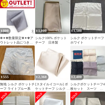
ビー
800
1,000
1,500
¥
¥
¥
❋✦✾数量限定❋✦✾ア
シルク100% ポケット
シルク ポケットチーフ
ウトレット品につき
チーフ 日本製
ホワイト
【日本製シルクチー
フ】が８００円の驚安
価格！ネクタイ生地を
使用し縫製されたフォ
ーマルチーフ。使い勝
手のいいシルバーカラ
ーで、定番のドット柄♪
555
2,360
2,400
¥
¥
¥
ぜひこの機会にお試し
ください(*^_^*)
無地 シルク ポケットチ
[スタイルイコール] ポ
シルクポケットチーフ4
ーフ ライトブルー系
ケットチーフ シルク メ
枚セット スーツ セ
ンズ 新入社員 入社式や
ットアップ ジャケパ
卒業式にも 結婚式 折り
ン
方ガイド付き 【シャン