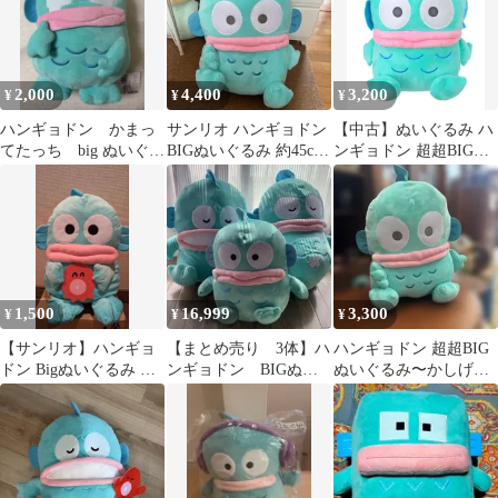
2,000
4,400
3,200
¥
¥
¥
ハンギョドン かまっ
サンリオ ハンギョドン
【中古】ぬいぐるみ ハ
てたっち big ぬいぐる
BIGぬいぐるみ 約45cm
ンギョドン 超超BIGぬ
み HANGYODON
タグ付き
いぐるみ～おすわり～
「ハンギョドン」
1,500
16,999
3,300
¥
¥
¥
【サンリオ】ハンギョ
【まとめ売り 3体】ハ
ハンギョドン 超超BIG
ドン Bigぬいぐるみ プ
ンギョドン BIGぬい
ぬいぐるみ〜かしげポ
ライズ商品
ぐるみ プライズ
ーズ〜（全1種）