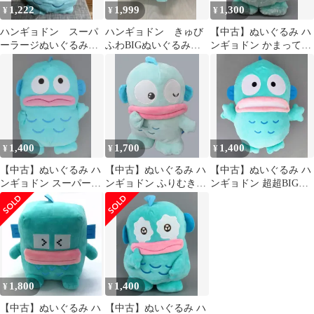
1,222
1,999
1,300
¥
¥
¥
ハンギョドン スーパ
ハンギョドン きゅび
【中古】ぬいぐるみ ハ
ーラージぬいぐるみ
ふわBIGぬいぐるみ
ンギョドン かまってた
ちゅかれた BIGぬい
目閉じ
っちBIGぬいぐるみ
ぐるみ
「ハンギョドン」
1,400
1,700
1,400
¥
¥
¥
【中古】ぬいぐるみ ハ
【中古】ぬいぐるみ ハ
【中古】ぬいぐるみ ハ
ンギョドン スーパーラ
ンギョドン ふりむきヒ
ンギョドン 超超BIGぬ
ージぬいぐるみ ちゅか
ミツBIGぬいぐるみ～
いぐるみ～パクッ～
れた 「サンリオキャラ
くすみカラー～ 「ハン
「ハンギョドン」
クターズ」
ギョドン」
1,800
1,400
¥
¥
【中古】ぬいぐるみ ハ
【中古】ぬいぐるみ ハ