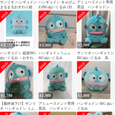
サンリオ ハンギョドン
ハンギョドン きゅびふ
アミューズメント専用
まるまるおすわり超
わBIGぬいぐるみ [目閉
景品 ハンギョドンう
BIGぬいぐるみ
じ] プライズ ぬいぐる
ふふBIGぬいぐるみ
み
(sanrio)
3,333
2,300
1,900
¥
¥
¥
ハンギョドン 超超BIG
ハンギョドンうふふ
サンリオ ハンギョドン
ぬいぐるみ ～おすわ
BIGぬいぐるみ
BIGぬいぐるみ 高さ
り〜
約49㌢
1,780
2,980
1,000
¥
¥
¥
【最終値下げ】サンリ
アミューズメント専用
ハンギョドン BIG ぬい
オ ハンギョドン うふふ
景品 ハンギョドンう
ぐるみ
BIGぬいぐるみ
ふふBIGぬいぐるみ