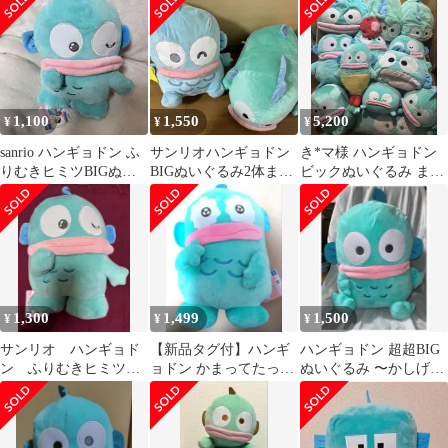
(sanrio)
1,100
1,550
5,200
¥
¥
¥
sanrio ハンギョドン ふ
サンリオハンギョドン
き*マ様 ハンギョドン
りむきヒミツBIGぬい
BIGぬいぐるみ2体まと
ビックぬいぐるみ まと
ぐるみ 新品タグ付き
め売り
め売り
1,300
1,499
1,500
¥
¥
¥
サンリオ ハンギョド
【新品タグ付】ハンギ
ハンギョドン 超超BIG
ン ふりむきヒミツ
ョドン かまってたっち
ぬいぐるみ 〜かしげポ
BIGぬいぐるみ
超BIGぬいぐるみ～泣
ーズ〜 サンリオ プライ
～ 最安
ズ特大