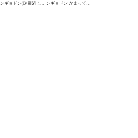
ンギョドン(B/目閉じ)
ンギョドン かまってた
きゅびふわBIGぬいぐ
っち超BIGぬいぐるみ
るみ 「ハンギョドン」
～泣～ 「ハンギョド
ン」