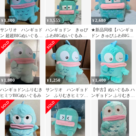
1,800
3,555
2,680
¥
¥
¥
サンリオ ハンギョド
ハンギョドン きゅび
★新品同様【ハンギョ
ン 超超BIGぬいぐるみ
ふわBIGぬいぐるみ
ドン きゅびふわBIGぬ
〜かしげポーズ〜
ましゅまるむ寝そべり
いぐるみ 目開き】★
BIGぬいぐるみ
1,000
1,250
1,400
¥
¥
¥
ハンギョドンふりむき
サンリオ ハンギョド
【中古】ぬいぐるみ ハ
ヒミツBIGぬいぐるみ
ン ふりむきヒミツ
ンギョドン ふりむきヒ
BIGぬいぐるみ
ミツBIGぬいぐるみ
「ハンギョドン」