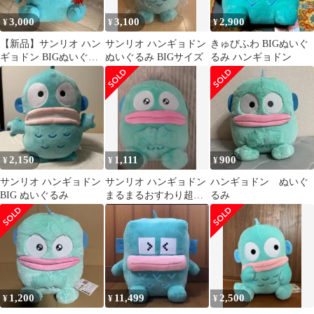
3,000
3,100
2,900
¥
¥
¥
【新品】サンリオ ハン
サンリオ ハンギョドン
きゅびふわ BIGぬいぐ
ギョドン BIGぬいぐる
ぬいぐるみ BIGサイズ
るみ ハンギョドン
み 約50cm プライズ
2,150
1,111
900
¥
¥
¥
サンリオ ハンギョドン
サンリオ ハンギョドン
ハンギョドン ぬいぐ
BIG ぬいぐるみ
まるまるおすわり超
るみ
BIGぬいぐるみ
1,200
11,499
2,500
¥
¥
¥