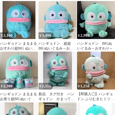
ぐるみ sanrio サンリ
BIGぬいぐるみ
オ
2,100
3,499
2,999
¥
¥
¥
ハンギョドン まるまる
ハンギョドン 超超
ハンギョドン BIGぬ
おすわり超BIG ぬいぐ
BIGぬいぐるみ～おす
いぐるみ～おすわり～
るみ うるうる目
わり～
2,300
2,555
1,250
¥
¥
¥
ハンギョドン まるまる
新品 タグ付き ハン
【即購入◯】ハンギョ
お座り超BIGぬいぐる
ギョドン かまってた
ドン ふりむきヒミツ
み まとめ売り
っち超BIGぬいぐる
BIGぬいぐるみ くすみ
み〜泣〜
カラー