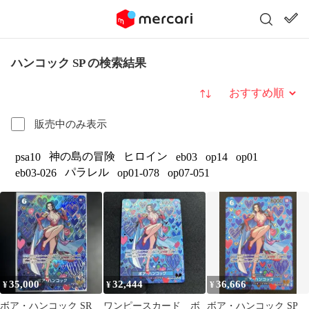
ハンコック SP の検索結果
並び替え
販売中のみ表示
神の島の冒険
ヒロイン
psa10
eb03
op14
op01
パラレル
eb03-026
op01-078
op07-051
35,000
32,444
36,666
¥
¥
¥
ボア・ハンコック SR
ワンピースカード ボ
ボア・ハンコック SP