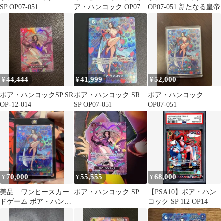
SP OP07-051
ア・ハンコック OP07-
OP07-051 新たなる皇帝
051 SP
44,444
41,999
52,000
¥
¥
¥
ボア・ハンコックSP SR
ボア・ハンコック SR
ボア・ハンコック
OP-12-014
SP OP07-051
OP07-051
70,000
55,555
68,000
¥
¥
¥
美品 ワンピースカー
ボア・ハンコック SP
【PSA10】ボア・ハン
ドゲーム ボア・ハンコ
コック SP 112 OP14
ック SP OP07-051 パラ
レル