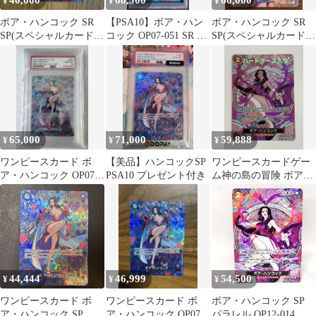
40,000
68,500
66,000
¥
¥
¥
ボア・ハンコック SR
【PSA10】ボア・ハン
ボア・ハンコック SR
SP(スペシャルカード)
コック OP07-051 SR 和
SP(スペシャルカード)
OP07-051
柄SP
OP01-078
65,000
71,000
59,888
¥
¥
¥
ワンピースカード ボ
【美品】ハンコックSP
ワンピースカードゲー
ア・ハンコック OP07-
PSA10 プレゼント付き
ム神の島の冒険 ボア・
051 PSA10
ハンコック SP OP12-
014
44,444
46,999
54,500
¥
¥
¥
ワンピースカード ボ
ワンピースカード ボ
ボア・ハンコック SP
ア・ハンコック SP
ア・ハンコック OP07-
パラレル OP12-014 ワ