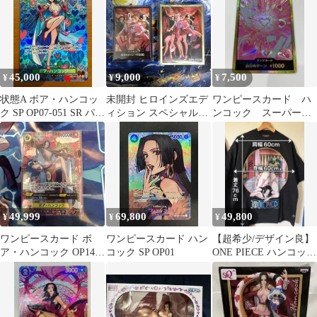
き※
45,000
9,000
7,500
¥
¥
¥
状態A ボア・ハンコッ
未開封 ヒロインズエデ
ワンピースカード ハ
ク SP OP07-051 SR パラ
ィション スペシャルセ
ンコック スーパーパ
レル ★ ONEPIECE ワ
ット ドンカード10枚&
ラレルドンカード
ンピースカードゲーム
スリーブ
prb02 金ドン
49,999
69,800
49,800
¥
¥
¥
ワンピースカード ボ
ワンピースカード ハン
【超希少/デザイン良】
ア・ハンコック OP14-
コック SP OP01
ONE PIECE ハンコック
112 SP パラレル
パロディ Tシャツ