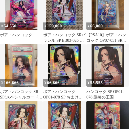
54,550
150,000
66,000
¥
¥
¥
ボア・ハンコック
ボア・ハンコック SRパ
【PSA10】ボア・ハン
ラレル SP EB03-026 ワ
コック OP07-051 SR 和
ンピースカード
柄SP
166,666
66,666
55,555
¥
¥
¥
ボア・ハンコック SR
ボア・ハンコック
ハンコック SP OP01-
SP(スペシャルカード)
OP01-078 SP おまけつ
078 謀略の王国
OP01-078
き