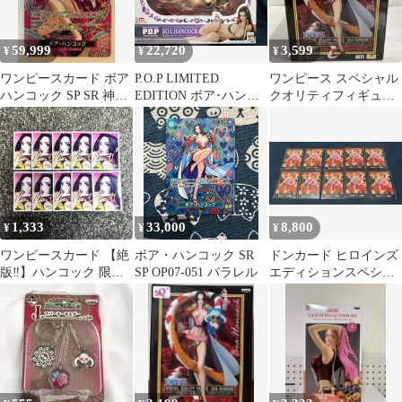
59,999
22,720
3,599
¥
¥
¥
ワンピースカード ボア
P.O.P LIMITED
ワンピース スペシャル
ハンコック SP SR 神の
EDITION ボア･ハンコ
クオリティフィギュア
島の冒険
ック Ver.BB_SP プレバ
ボア・ハンコック
ン限定 ワンピｰス/P.O.P
シリｰズ
1,333
33,000
8,800
¥
¥
¥
ワンピースカード 【絶
ボア・ハンコック SR
ドンカード ヒロインズ
版‼️】ハンコック 限定
SP OP07-051 パラレル
エディションスペシャ
ドン専用スリーブ10枚
ル10枚セット
セット❗