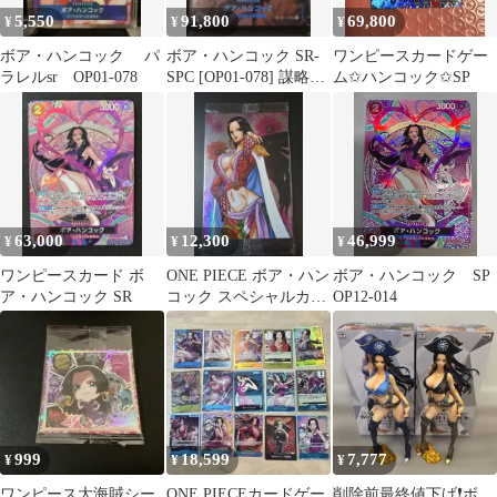
5,550
91,800
69,800
¥
¥
¥
ボア・ハンコック パ
ボア・ハンコック SR-
ワンピースカードゲー
ラレルsr OP01-078
SPC [OP01-078] 謀略の
ム✩ハンコック✩SP
王国 ワンオーナー
63,000
12,300
46,999
¥
¥
¥
ワンピースカード ボ
ONE PIECE ボア・ハン
ボア・ハンコック SP
ア・ハンコック SR
コック スペシャルカー
OP12-014
ド No.22
999
18,599
7,777
¥
¥
¥
ワンピース大海賊シー
ONE PIECEカードゲー
削除前最終値下げ❗ボ