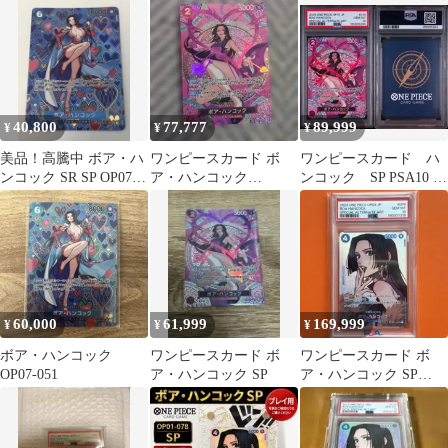
40,800
77,777
89,999
¥
¥
¥
美品！高騰中 ボア・ハ
ワンピースカード ボ
ワンピースカード ハ
ンコック SR SP OP07-
ア・ハンコック
ンコック SP PSA10 神
051 パラレル
OP12(OP15)-014 SP パ
の島の冒険
ラレル
60,000
61,999
169,999
¥
¥
¥
ボア・ハンコック
ワンピースカード ボ
ワンピースカード ボ
OP07-051
ア・ハンコック SP
ア・ハンコック SP
OP01-078