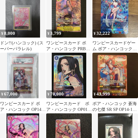
8,000
3,799
32,222
¥
¥
¥
ドン!!(ハンコック) (ス
ワンピースカード ボ
ワンピースカードゲー
ーパーパラレル)
ア・ハンコック PRB02-
ム ボア・ハンコック
017 パラレル sr
OP07-058
67,000
70,000
43,999
¥
¥
¥
ワンピースカード ボ
ワンピースカード ボ
ボア・ハンコック 蒼海
ア・ハンコック OP14-
ア・ハンコック OP01-
の七傑 SR SP OP14-112
112 PSA10 蒼海の七傑
078 sp sr 顔面
ワンピースカード