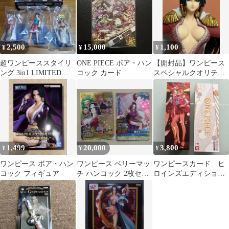
2,500
15,000
1,100
¥
¥
¥
超ワンピーススタイリ
ONE PIECE ボア・ハン
【開封品】ワンピース
ング 3in1 LIMITED
コック カード
スペシャルクオリティ
EDITION
フィギュア ボア・ハン
コック
1,499
20,000
3,800
¥
¥
¥
ワンピース ボア・ハン
ワンピース ベリーマッ
ワンピースカード ヒ
コック フィギュア
チ ハンコック 2枚セッ
ロインズエディション
ト
スペシャルセット 箱の
み