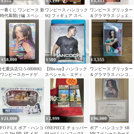
555
3,199
3,333
¥
¥
¥
一番くじ ワンピース 新
ワンピース ハンコック
ワンピース グリッター
時代幕開け編 スペシャ
SQ フィギュア スペシ
＆グラマラス ジュエリ
ルエディション ボア・
ャルクオリティ
ー・ボニー SPカラー
ハンコック
58,000
500
3,555
¥
¥
¥
[七重浜店52-5-080806]
【Blu-ray】ハンコック
ワンピース グリッター
ワンピースカードゲー
スペシャル・エディシ
＆グラマラス ハンコッ
ム ボア・ハンコック
ョン('08米)
ク スペシャルver. A
OP01-078 SP 謀略の王
国
21,000
2,999
96,000
¥
¥
¥
P.O.P L.E ボア・ハンコ
ONEPIECE チョッパー
ボア・ハンコック SR
ック Ver.BB_SP メガハ
04 vol.1 ハンコックSP
SP(スペシャルカード)