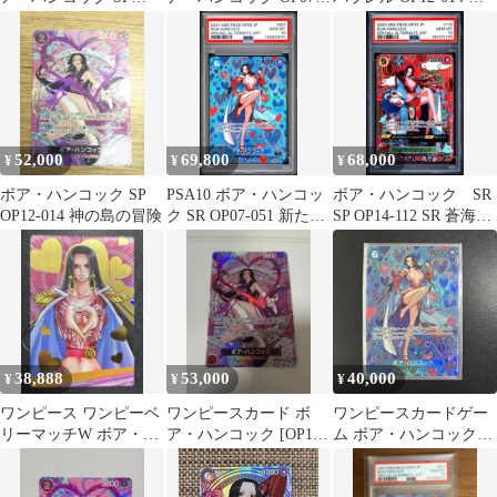
OP07-051 状態良
051 SP
ンピース 神の島の冒険
52,000
69,800
68,000
¥
¥
¥
ボア・ハンコック SP
PSA10 ボア・ハンコッ
ボア・ハンコック SR
OP12-014 神の島の冒険
ク SR OP07-051 新たな
SP OP14-112 SR 蒼海の
る皇帝 a484
七傑 PSA10
38,888
53,000
40,000
¥
¥
¥
ワンピース ワンピーベ
ワンピースカード ボ
ワンピースカードゲー
リーマッチW ボア・ハ
ア・ハンコック [OP12-
ム ボア・ハンコック
ンコック カード arカ
014] お値引き多少しま
SP OP07-051
ードダス
す