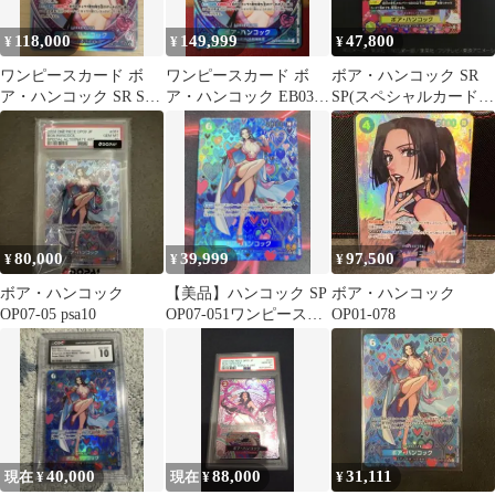
118,000
149,999
47,800
¥
¥
¥
ワンピースカード ボ
ワンピースカード ボ
ボア・ハンコック SR
ア・ハンコック SR SP
ア・ハンコック EB03-
SP(スペシャルカード)
EB03-026
026 sp ヒロインズ
OP14-112
80,000
39,999
97,500
¥
¥
¥
ボア・ハンコック
【美品】ハンコック SP
ボア・ハンコック
OP07-05 psa10
OP07-051ワンピースカ
OP01-078
ード 新たなる皇帝 和
柄
40,000
88,000
31,111
現在 ¥
現在 ¥
¥