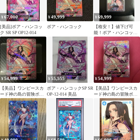
67,000
49,999
69,999
¥
¥
¥
[美品]ボア・ハンコッ
ボア・ハンコック
【格安！】値下げ可
ク SR SP OP12-014
能！ボア・ハンコック
SPOP01-078
54,999
55,555
54,999
¥
¥
¥
【美品】ワンピースカ
ボア・ハンコックSP SR
【美品】ワンピースカ
ード神の島の冒険ボ
OP-12-014 美品
ード神の島の冒険ボ
ア・ハンコック SP
ア・ハンコック SP
OP12-014
OP12-014