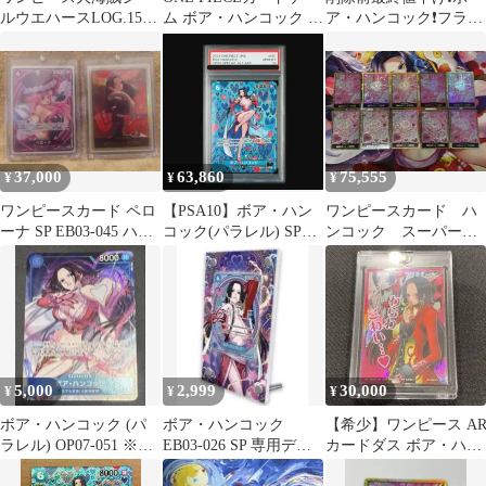
ルウエハースLOG.15
ム ボア・ハンコック ま
ア・ハンコック❗フラッ
SP ハンコック
とめ売り
グダイヤモンドシップ
SW15-29
フィギュアセット❗
37,000
63,860
75,555
¥
¥
¥
ワンピースカード ペロ
【PSA10】ボア・ハン
ワンピースカード ハ
ーナ SP EB03-045 ハン
コック(パラレル) SP
ンコック スーパーパ
コック SP ドン!!
OP07-051 1枚
ラレルドンカード
prb02 金ドン
5,000
2,999
30,000
¥
¥
¥
ボア・ハンコック (パ
ボア・ハンコック
【希少】ワンピース A
ラレル) OP07-051 ※お
EB03-026 SP 専用ディ
カードダス ボア・ハン
まけでSPカード１枚付
スプレイフレーム
コック F02-21 R