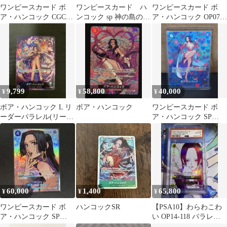
ワンピースカード ボ
ワンピースカード ハ
ワンピースカード ボ
ア・ハンコック CGC
ンコック sp 神の島の冒
ア・ハンコック OP07-
10、24時間以内に発送
険 op12-014 psa10
051 SR
可能です。
9,799
58,800
40,000
¥
¥
¥
ボア・ハンコック L リ
ボア・ハンコック
ワンピースカード ボ
ーダーパラレル(リーパ
ア・ハンコック SP
ラ) OP07-038
OP07-051 SR
60,000
1,400
65,800
¥
¥
¥
ワンピースカード ボ
ハンコックSR
【PSA10】わらわこわ
ア・ハンコック SP
い OP14-118 パラレル
OP01-078
蒼海の七傑 ハンコック