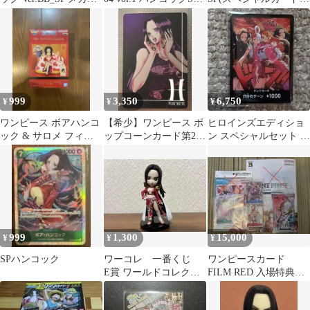
ウス
06 vol.2
OP01-078
999
3,350
6,750
¥
¥
¥
ワンピース ボアハンコ
【希少】ワンピース ポ
ヒロインズエディショ
ック & サロメ フィギ
ップコーンカード第2弾
ン スペシャルセット ド
ュア 巳年 新品
024 SP ボア•ハンコック
ンカード 10枚 未開
封
999
1,300
15,000
¥
¥
¥
SPハンコック
ワーコレ 一番くじ
ワンピースカード
E賞 ワールドコレクタ
FILM RED 入場特典
ブルフィギュア ハン
まとめ売り+ボア・ハン
コック ワンピース
コック