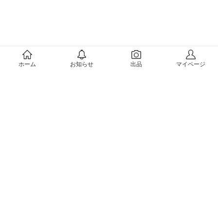
メルカリについて
ホーム
お知らせ
出品
マイページ
会社概要（運営会社）
採用情報
プレスリリース
公式ブログ
プレスキット
メルカリUS
メルカリShops
m department（エムデパ）
ヘルプ
ヘルプセンター（ガイド・お問い合わせ）
メルカリShopsでショップを開設する
メルカリShops ショップ管理画面にログイン
メルカリShops出店者向けガイド
お問い合わせ一覧