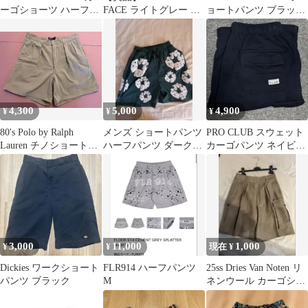
ーゴショーツ ハーフパ
FACE ライトグレー シ
ョートパンツ ブラック
ンツ
ョートパンツ Sサイズ
Mサイズ
4,300
5,000
4,900
¥
¥
¥
80's Polo by Ralph
メンズ ショートパンツ
PRO CLUB スウェット
Lauren チノショートパ
ハーフパンツ ダークグ
カーゴパンツ ネイビー
ンツ ベージュ
リーン
2XL
3,000
11,000
1,000
¥
¥
現在 ¥
Dickies ワークショート
FLR914 ハーフパンツ
25ss Dries Van Noten リ
パンツ ブラック
M
ネンウール カーゴショ
ーツ