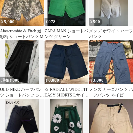
5,000
978
500
¥
¥
¥
Abercrombie & Fitch 迷
ZARA MAN ショートパ
メンズ ホワイト ハーフ
彩柄 ショートパンツ M
ンツ グリーン
パンツ
800
8,800
3,000
現在 ¥
¥
¥
OLD NIKE ハーフパン
☆ RADIALL WIDE FIT
メンズ カーゴパンツ ハ
ツ ショートパンツ ジャ
EASY SHORTS Lサイズ
ーフパンツ ネイビー
ージ 刺繍 銀タグ 90s
美品 ☆