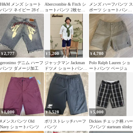
H&M メンズ ショート
Abercrombie & Fitch シ
メンズ ハーフパンツ ス
パンツ ネイビー 28イン
ョートパンツ 2枚セッ
ポーツ ショートパンツ
チ他3点セット
ト 30インチ
速乾 通気性 ランニング
バスケ トレーニング ゆ
ったり カジュアル 夏
S-4L 大きいサイズ ブル
ーヒョウ柄
2,777
5,200
4,780
¥
¥
¥
geronimo デニム ハーフ
ジャックマン Jackman
Polo Ralph Lauren ショ
パンツ ダメージ加工
ドツメ ショートパンツ
ートパンツ ベージュ
ネイビー ハーフパンツ
S
1,000
3,528
5,000
¥
¥
¥
#メンスパンツ Old
ポリストレッチハーフ
Dickies チェック柄 ハー
Navy ショートパンツ
パンツ
フパンツ starteam slinky