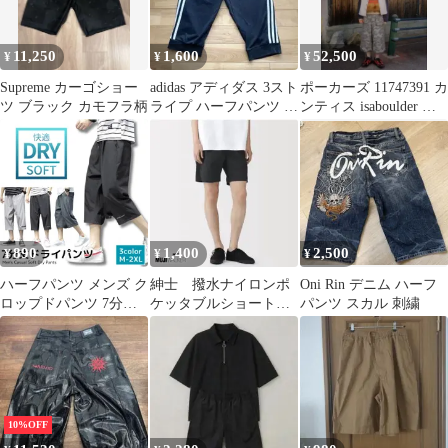
11,250
1,600
52,500
¥
¥
¥
Supreme カーゴショー
adidas アディダス 3スト
ポーカーズ 11747391 カ
ツ ブラック カモフラ柄
ライプ ハーフパンツ ブ
ンティス isaboulder ニ
ラック 綿混 M
ットショーツ
890
1,400
2,500
¥
¥
¥
ハーフパンツ メンズ ク
紳士 撥水ナイロンポ
Oni Rin デニム ハーフ
ロップドパンツ 7分丈
ケッタブルショートパ
パンツ スカル 刺繍
パンツ 通気性 ドライパ
ンツ Sサイズ 黒 ブ
ンツ ひざ下 速乾 ドラ
ラック
イ ワークパンツ アウト
ドア 普段着 涼しい グ
レー ライトグレー
10%OFF