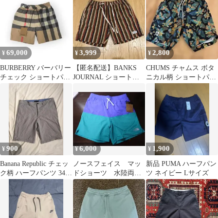
69,000
3,999
2,800
¥
¥
¥
BURBERRY バーバリー
【匿名配送】BANKS
CHUMS チャムス ボタ
チェック ショートパン
JOURNAL ショートパ
ニカル柄 ショートパン
ツ S
ンツ Mサイズ
ツ M
900
6,000
1,900
¥
¥
¥
Banana Republic チェッ
ノースフェイス マッ
新品 PUMA ハーフパン
ク柄 ハーフパンツ 34イ
ドショーツ 水陸両M
ツ ネイビー Lサイズ
ンチ
サイズ ショートパンツ