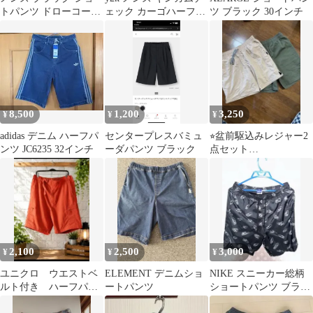
トパンツ ドローコード
ェック カーゴハーフパ
ツ ブラック 30インチ
付き
ンツ Mサイズ
8,500
1,200
3,250
¥
¥
¥
adidas デニム ハーフパ
センタープレスバミュ
⭐︎盆前駆込みレジャー2
ンツ JC6235 32インチ
ーダパンツ ブラック
点セット
⭐︎NIKE×EDIFICE & GU
ハーフパンツ
2,100
2,500
3,000
¥
¥
¥
ユニクロ ウエストベ
ELEMENT デニムショ
NIKE スニーカー総柄
ルト付き ハーフパン
ートパンツ
ショートパンツ ブラッ
ツサイズXL未使用
ク