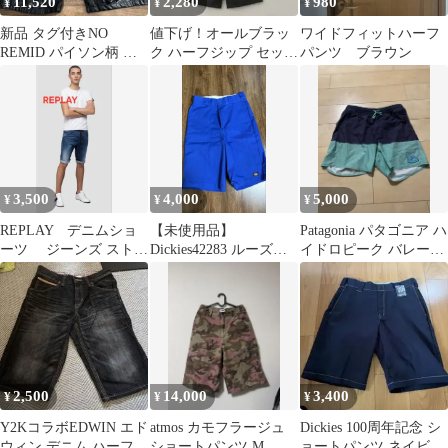
11,520
2,280
980
¥
¥
¥
新品 タグ付きNO
値下げ！オールブラッ
ワイドフィットハーフ
REMID パイソン柄 シ
ク ハーフジップ セット
パンツ ブラウン
ョートパンツ
アップ
3,500
4,000
5,000
¥
¥
¥
REPLAY デニムショ
【未使用品】
Patagonia パタゴニア ハ
ーツ ジーンズ ストレ
Dickies42283 ルーズフ
イドロピーク バレーシ
ッチ ハーフパンツ
ィットパンツ 30イン
ョーツ S
チ
2,500
14,000
3,400
¥
¥
¥
Y2KコラボEDWIN エド
atmos カモフラージュ
Dickies 100周年記念 シ
ウィン デニム ハーフパ
ショートパンツ M
ョートパンツ ネイビー