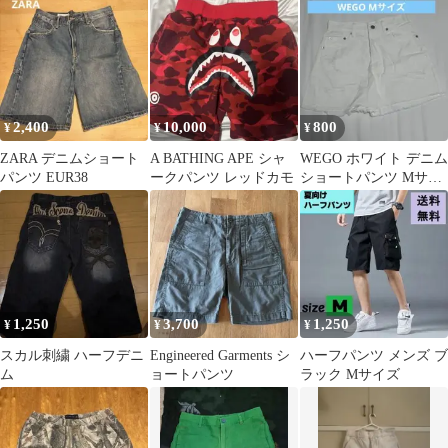
2,400
10,000
800
¥
¥
¥
ZARA デニムショート
A BATHING APE シャ
WEGO ホワイト デニム
パンツ EUR38
ークパンツ レッドカモ
ショートパンツ Mサイ
ズ
1,250
3,700
1,250
¥
¥
¥
スカル刺繍 ハーフデニ
Engineered Garments シ
ハーフパンツ メンズ ブ
ム
ョートパンツ
ラック Mサイズ