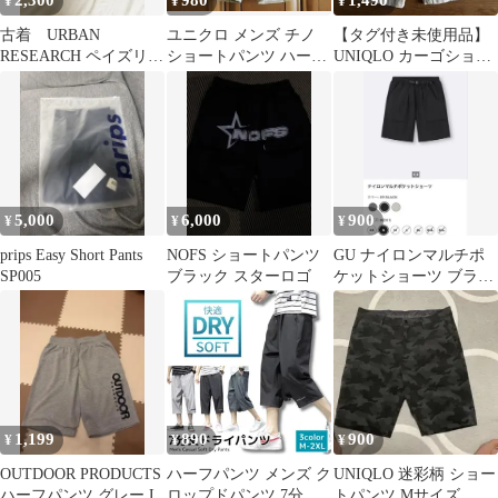
2,300
980
1,490
¥
¥
¥
古着 URBAN
ユニクロ メンズ チノ
【タグ付き未使用品】
RESEARCH ペイズリー
ショートパンツ ハーフ
UNIQLO カーゴショー
柄 ショートパンツ
パンツ L 綿100%
トパンツ ベージュ Mサ
イズ
5,000
6,000
900
¥
¥
¥
prips Easy Short Pants
NOFS ショートパンツ
GU ナイロンマルチポ
SP005
ブラック スターロゴ
ケットショーツ ブラッ
ク S
1,199
890
900
¥
¥
¥
OUTDOOR PRODUCTS
ハーフパンツ メンズ ク
UNIQLO 迷彩柄 ショー
ハーフパンツ グレー L
ロップドパンツ 7分丈
トパンツ Mサイズ