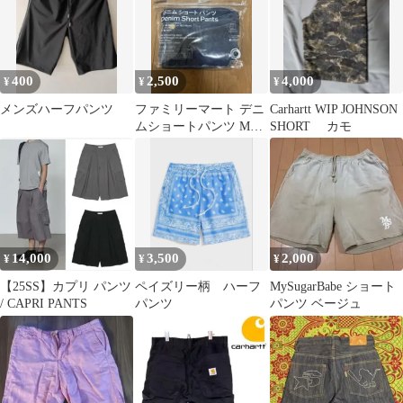
400
2,500
4,000
¥
¥
¥
メンズハーフパンツ
ファミリーマート デニ
Carhartt WIP JOHNSON
ムショートパンツ Mサ
SHORT カモ
イズ
14,000
3,500
2,000
¥
¥
¥
【25SS】カプリ パンツ
ペイズリー柄 ハーフ
MySugarBabe ショート
/ CAPRI PANTS
パンツ
パンツ ベージュ