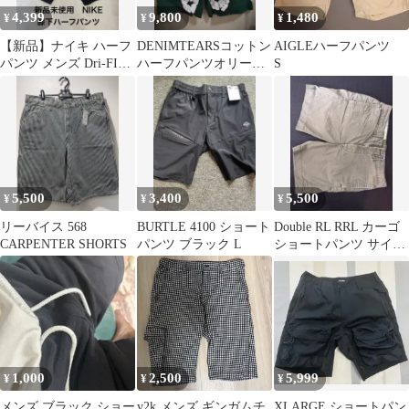
4,399
9,800
1,480
¥
¥
¥
【新品】ナイキ ハーフ
DENIMTEARSコットン
AIGLEハーフパンツ
パンツ メンズ Dri-FIT
ハーフパンツオリーブ
S
CZ7398 黒 2XL
M正規品美品即日発送
5,500
3,400
5,500
¥
¥
¥
リーバイス 568
BURTLE 4100 ショート
Double RL RRL カーゴ
CARPENTER SHORTS
パンツ ブラック L
ショートパンツ サイズ
29
1,000
2,500
5,999
¥
¥
¥
メンズ ブラック ショー
y2k メンズ ギンガムチ
XLARGE ショートパン