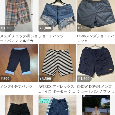
1,200
1,000
2,500
¥
¥
¥
メンズ チェック柄 ショ
ショートパンツ
Dueloメンズショートパ
ートパンツ マルチカラ
ンツＭ
ー
800
3,500
1,800
¥
¥
¥
メンズ七分丈パンツ
AVIREX アビレックス
CHOW DOWN メンズ
Lサイズ ボーダー ショ
ショートパンツ ブラッ
ートパンツ ハーフパン
ク
ツ