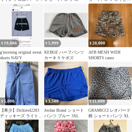
ンツ ショートパンツ
32
19,000
5,999
20,000
¥
¥
¥
g'morning original sweat
KEBOZ ハーフパンツ
AFB MESH WIDE
shorts NAVY
カーキ S ケボズ
SHORTS camo
5,000
3,500
11,000
¥
¥
¥
【希少】Dickies42283
Jordan Brand ショート
GRAMICCI レオパード
ディッキーズ ライトブ
パンツ ブルー 3XL
柄 ショートパンツ XL
ルー 30inch