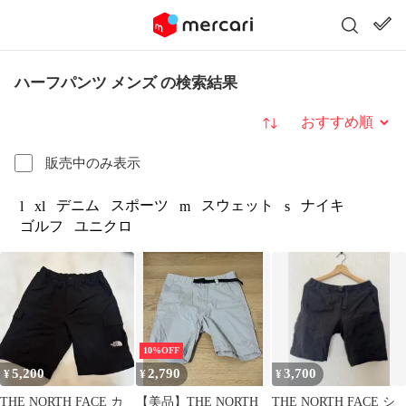
ハーフパンツ メンズ の検索結果
並び替え
販売中のみ表示
デニム
スポーツ
スウェット
ナイキ
l
xl
m
s
ゴルフ
ユニクロ
10%OFF
5,200
2,790
3,700
¥
¥
¥
THE NORTH FACE カ
【美品】THE NORTH
THE NORTH FACE シ