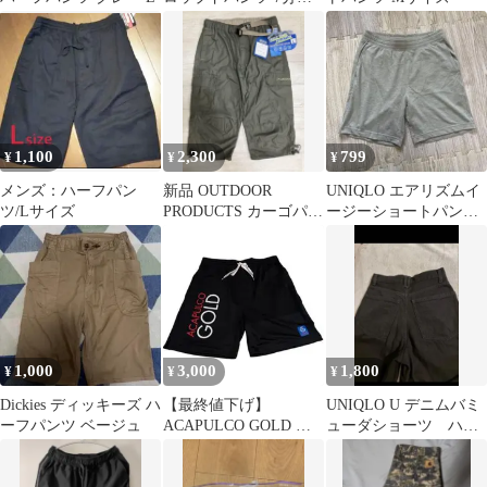
パンツ 通気性 ドライパ
ンツ ひざ下 速乾 ドラ
イ ワークパンツ アウト
ドア 普段着 涼しい ブ
ラック
1,100
2,300
799
¥
¥
¥
メンズ：ハーフパン
新品 OUTDOOR
UNIQLO エアリズムイ
ツ/Lサイズ
PRODUCTS カーゴパン
ージーショートパンツ
ツ ハーフパンツ L
M メンズ
1,000
3,000
1,800
¥
¥
¥
Dickies ディッキーズ ハ
【最終値下げ】
UNIQLO U デニムバミ
ーフパンツ ベージュ
ACAPULCO GOLD シ
ューダショーツ ハー
ョートパンツ ブラック
フパンツ sサイズ