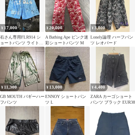
17,000
20,000
3,800
¥
¥
¥
右さん専用FLR914 シ
A Bathing Ape ピンク迷
Lonely論理 ハーフパン
ョートパンツ ライトブ
彩ショートパンツ M
ツ レオパード
ルー Sサイズ
11,300
13,000
4,400
¥
¥
¥
GB MOUTH バギーハー
ENNOY ショートパン
ZARA カーゴショート
フパンツ
ツ L
パンツ ブラック EUR38