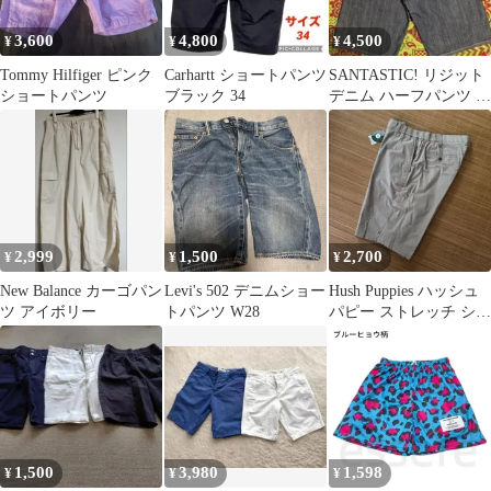
3,600
4,800
4,500
¥
¥
¥
Tommy Hilfiger ピンク
Carhartt ショートパンツ
SANTASTIC! リジット
ショートパンツ
ブラック 34
デニム ハーフパンツ バ
ギー Lサイズ
2,999
1,500
2,700
¥
¥
¥
New Balance カーゴパン
Levi's 502 デニムショー
Hush Puppies ハッシュ
ツ アイボリー
トパンツ W28
パピー ストレッチ ショ
ートパンツ ベージュ
1,500
3,980
1,598
¥
¥
¥