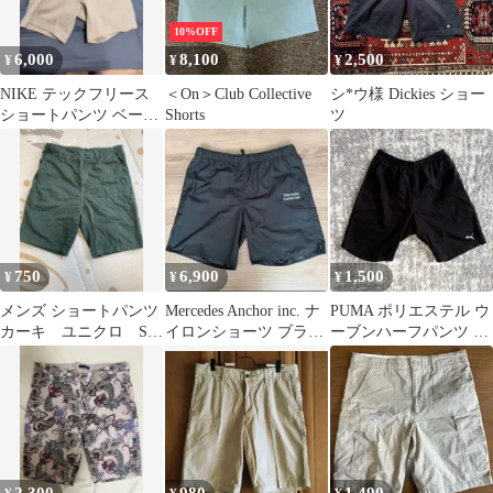
10%OFF
6,000
8,100
2,500
¥
¥
¥
NIKE テックフリース
＜On＞Club Collective
シ*ウ様 Dickies ショー
ショートパンツ ベージ
Shorts
ツ
ュ S
750
6,900
1,500
¥
¥
¥
メンズ ショートパンツ
Mercedes Anchor inc. ナ
PUMA ポリエステル ウ
カーキ ユニクロ Sサ
イロンショーツ ブラッ
ーブンハーフパンツ ブ
イズ
ク
ラック Sサイズ